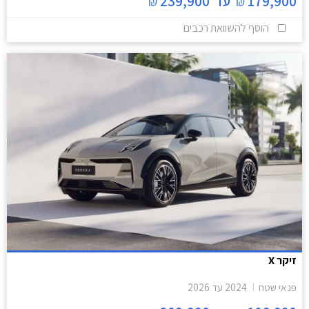
179,900
עד
239,900
₪
₪
הוסף להשוואת רכבים
זיקר X
פנאי שטח
2024
עד
2026