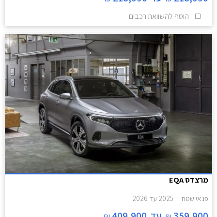
הוסף להשוואת רכבים
מרצדס EQA
פנאי שטח
2025
עד
2026
359,900
עד
409,900
₪
₪