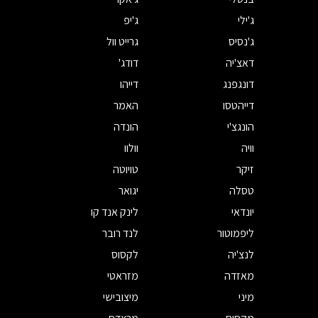
ג'ילי
ג'יפ
ג'נסיס
גרייט וול
דאצ'יה
דודג'
דונגפנג
דייהו
דייהטסו
האמר
הונגצ'י
הונדה
וויה
וולוו
זיקר
טויוטה
טסלה
יגואר
יונדאי
לינק אנד קו
ליפמוטור
לנד רובר
לנצ'יה
לקסוס
מאזדה
מזראטי
מיני
מיצובישי