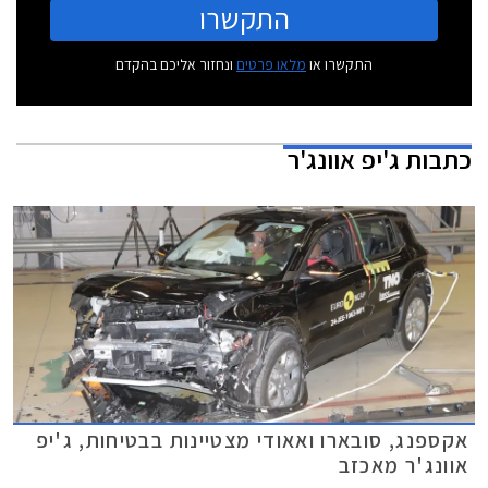
התקשרו
התקשרו או
מלאו פרטים
ונחזור אליכם בהקדם
כתבות
ג'יפ אוונג'ר
אקספנג, סובארו ואאודי מצטיינות בבטיחות, ג'יפ
אוונג'ר מאכזב