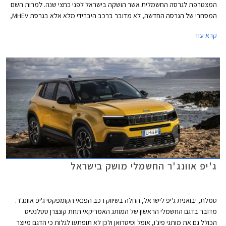
המצטרפת לגרסה החשמלית אשר הושקה בישראל לפני כחצי שנה. למרות השם
המסחרי של הגרסה החדשה, לא מדובר ברכב היברידי מלא אלא בגרסת MHEV,
כלומר עם מנוע בנזין ומערכת סיוע היברידית מתונה במתח 48V הכוללת סוללה
קרא עוד
זעירה בקיבולת 0.9 קוט"ש ומנוע חשמלי צנוע. גרסת e-Hybrid החדשה זולה
משמעותית מהגרסה החשמלית ומוצעת במחיר תחרותי למדי ביחס לסגמנט,
העומד על החל מ- 154,900 ₪. לרגל ההשקה מוצעים 100 הרכבים הראשונים
בהנחה של 5,000 ₪.
ג'יפ אוונג'ר החשמלי מושק בישראל
סמלת, יבואנית ג'יפ לישראל, החלה בשיווק רכב הפנאי הקומפקטי ג'יפ אוונג'ר.
מדובר בדגם החשמלי הראשון של המותג האמריקאי תחת קונצרן סטלנטיס
הכולל גם את מותגי פיג'ו, אופל וסיטרואן ולכן לא תופתעו לגלות כי הדגם מיוצר