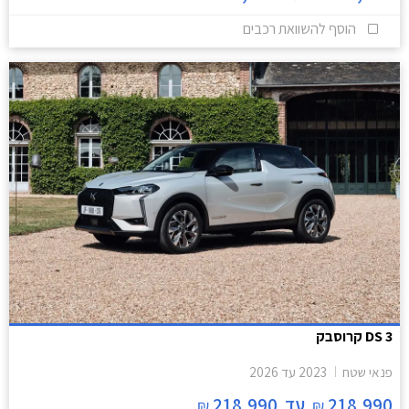
הוסף להשוואת רכבים
DS 3 קרוסבק
פנאי שטח
2023
עד
2026
218,990
עד
218,990
₪
₪