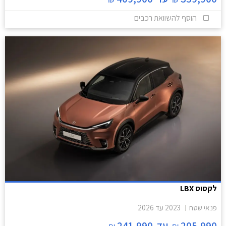
הוסף להשוואת רכבים
לקסוס LBX
פנאי שטח
2023
עד
2026
205,990
עד
241,990