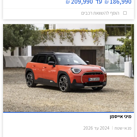
186,990
עד
209,990
₪
₪
הוסף להשוואת רכבים
מיני אייסמן
פנאי שטח
2024
עד
2026