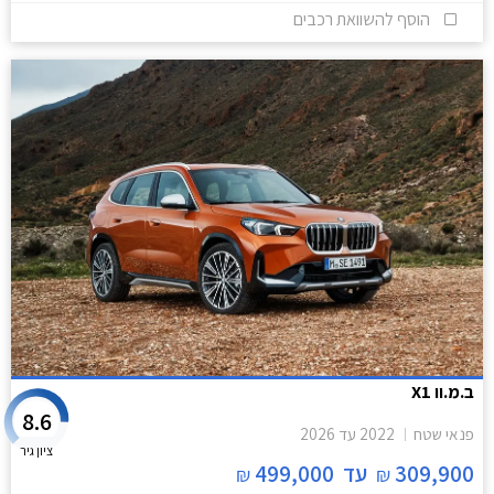
הוסף להשוואת רכבים
ב.מ.וו X1
8.6
פנאי שטח
2022
עד
2026
ציון גיר
309,900
עד
499,000
₪
₪