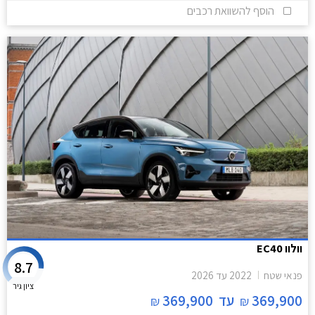
הוסף להשוואת רכבים
וולוו EC40
8.7
פנאי שטח
2022
עד
2026
ציון גיר
369,900
עד
369,900
₪
₪