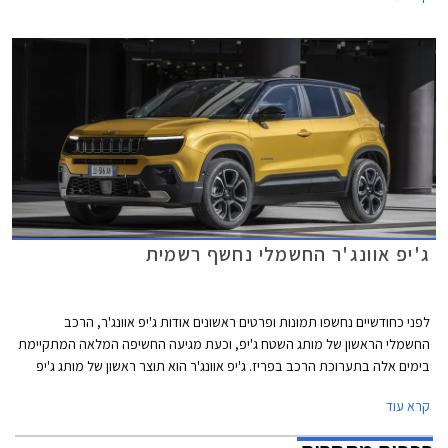
ג'יפ אוונג'ר החשמלי נחשף רשמית
לפני כחודשיים נחשפו תמונות ופרטים ראשונים אודות ג'יפ אוונג'ר, הרכב
החשמלי הראשון של מותג השטח ג'יפ, וכעת מגיעה החשיפה המלאה המתקיימת
בימים אלה בתערוכת הרכב בפריז. ג'יפ אוונג'ר הוא תוצר ראשון של מותג ג'יפ
לאחר המיזוג המתוקשר של קבוצת פיאט-קרייזלר עם קבוצת PSA שהוליד את
קרא עוד
קונצרן סטלנטיס עתיר המותגים. כמו כן מדובר ברכב ראשון מתוך סדרת דגמים
חשמליים שיגיעו בהמשך, והראשון אשר תוכנן עם הפנים לאירופה.