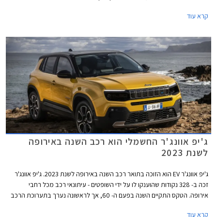
בפולין והפלטפורמה כולל מערכת ההנעה זהות לפיג'ו 2008 ואופל מוקה אך
קרא עוד
מחירו יקר בעשרות אלפי שקלים בגלל המיתוג.
ג'יפ אוונג'ר החשמלי הוא רכב השנה באירופה
לשנת 2023
ג'יפ אוונג'ר EV הוא הזוכה בתואר רכב השנה באירופה לשנת 2023. ג'יפ אוונג'ר
זכה ב- 328 נקודות שהוענקו לו על ידי השופטים - עיתונאי רכב מכל רחבי
אירופה. הטקס התקיים השנה בפעם ה- 60, אך לראשונה נערך בתערוכת הרכב
בבריסל. בעבר נערך הטקס באופן מסורתי כחלק מתערוכת ז'נבה אך זו בוטלה
קרא עוד
השנה בפעם הרביעית.