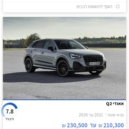
הוסף להשוואת רכבים
אאודי Q2
7.8
פנאי שטח
2021
עד
2026
ציון גיר
210,300
עד
230,500
₪
₪