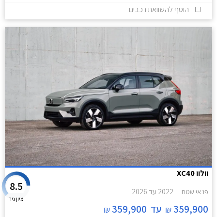
הוסף להשוואת רכבים
וולוו XC40
8.5
פנאי שטח
2022
עד
2026
ציון גיר
359,900
עד
359,900
₪
₪