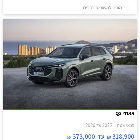
הוסף להשוואת רכבים
אאודי Q3
פנאי שטח
2025
עד
2026
318,900
עד
373,000
₪
₪