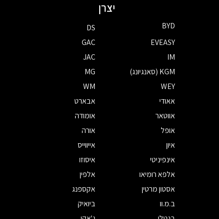
יצרן
BYD
DS
GAC
EVEASY
JAC
IM
KGM (סאנגיונג)
MG
WM
WEY
אאודי
אבארט
אווטאר
אומודה
אופל
אורה
איון
אייווייס
אינפיניטי
איסוזו
אלפא רומיאו
אלפין
אסטון מרטין
אקספנג
ב.מ.וו
ביואיק
בנטלי
ג'אקו