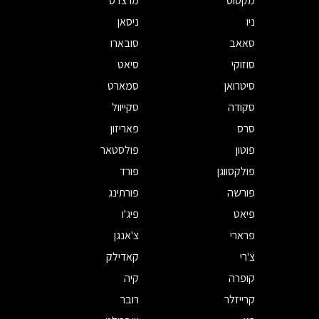
מקסוס
מרצדס
ניו
ניסאן
סאאב
סובארו
סוזוקי
סיאט
סיטרואן
סמארט
סקודה
סקייוול
סרס
פאריזון
פוטון
פולסטאר
פולקסווגן
פורד
פורשה
פורתינג
פיאט
פיג'ו
פרארי
צ'אנגן
צ'רי
קאדילק
קופרה
קיה
קרייזלר
רובר