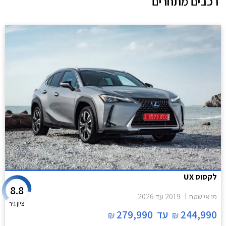
רכבים מתחרים
לקסוס UX
8.8
פנאי שטח
2019
עד
2026
ציון גיר
244,990
עד
279,990
₪
₪