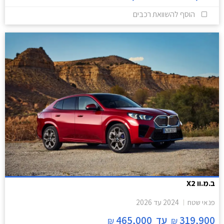
הוסף להשוואת רכבים
ב.מ.וו X2
פנאי שטח
2024
עד
2026
319,900
עד
465,000
₪
₪