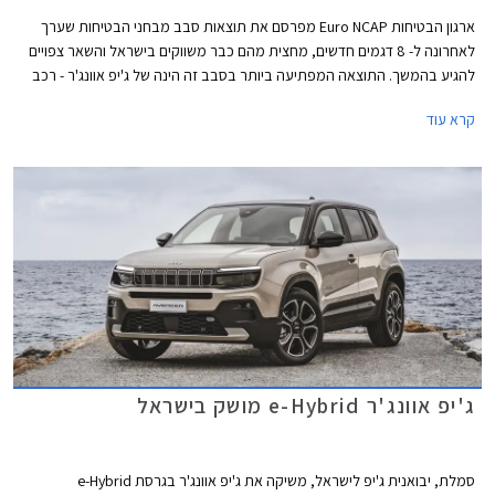
ארגון הבטיחות Euro NCAP מפרסם את תוצאות סבב מבחני הבטיחות שערך
לאחרונה ל- 8 דגמים חדשים, מחצית מהם כבר משווקים בישראל והשאר צפויים
להגיע בהמשך. התוצאה המפתיעה ביותר בסבב זה הינה של ג'יפ אוונג'ר - רכב
פנאי יקר למדי המשתייך לקונצרן הענק סטלנטיס ומאכזב במבחני הבטיחות עם
קרא עוד
ציון של 3 כוכבים בלבד מתוך 5.
ג'יפ אוונג'ר e-Hybrid מושק בישראל
סמלת, יבואנית ג'יפ לישראל, משיקה את ג'יפ אוונג'ר בגרסת e-Hybrid