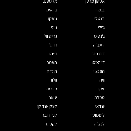
אסטון מרטין
אקספנג
ב.מ.וו
ביואיק
בנטלי
ג'אקו
ג'ילי
ג'יפ
ג'נסיס
גרייט וול
דאצ'יה
דודג'
דונגפנג
דייהו
דייהטסו
האמר
הונגצ'י
הונדה
וויה
וולוו
זיקר
טויוטה
טסלה
יגואר
יונדאי
לינק אנד קו
ליפמוטור
לנד רובר
לנצ'יה
לקסוס