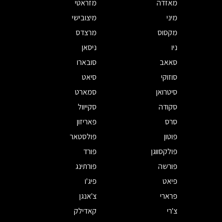
מאזדה
מזראטי
מיני
מיצובישי
מקסוס
מרצדס
ניו
ניסאן
סאאב
סובארו
סוזוקי
סיאט
סיטרואן
סמארט
סקודה
סקייוול
סרס
פאריזון
פוטון
פולסטאר
פולקסווגן
פורד
פורשה
פורתינג
פיאט
פיג'ו
פרארי
צ'אנגן
צ'רי
קאדילק