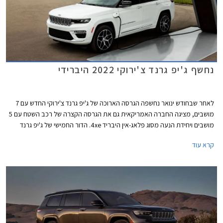
נחשף ג'יפ גרנד צ'ירוקי 2022 היברידי
לאחר שבחודש ינואר נחשפה הגרסה הארוכה של ג'יפ גרנד צ'ירוקי החדש עם 7
מושבים, מציגה החברה האמריקאית גם את הגרסה הקצרה של רכב השטח עם 5
מושבים ויחידת הנעה מסוג פלאג-אין היבריד 4xe. הדור החמישי של ג'יפ גרנד
צ'ירוקי, אחד מהדגמים האמריקאים המבוקשים ביותר, יוצג רשמית בתערוכת
קרא עוד
הרכב של ניו יורק בחודש אוגוסט הקרוב.