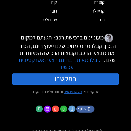
קופרה
קיה
קרייזלר
רובר
רנו
שברולט
מעוניינים ברכישת רכב? הגעתם למקום
הנכון. קבלו מהמומחים שלנו ייעוץ חינם, הכירו
את מבצעי הרכב וקבוצות הרכישה המיוחדות
שלנו.
קבלו מאיתנו בחינם הצעה אטרקטיבית
עכשיו
התקשרו
התקשרו או
מלאו פרטים
ונחזור אליכם בהקדם
שתף
לפורטל הרכב גיר דרושים כתבי רכב -