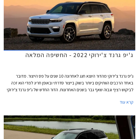
ג'יפ גרנד צ'ירוקי 2022 - החשיפה המלאה
ג'יפ גרנד צ'ירוקי מהדור היוצא חגג לאחרונה 10 שנים על פס הייצור. מדובר
באחד הרכבים הוותיקים ביותר בשוק בייצור סדרתי ובאופן חריג למדי הוא זכה
לביקוש רציף וגבוה שאף גבר בשנים האחרונות. הדור החדש של ג'יפ גרנד צ'ירוקי
נחשף בתחילת השנה בגרסת מרכב ארוך עם 7 מושבים וכעת נחשפת במלואה
קרא עוד
הגרסה הקצרה עם 5 מושבים שתוצע גם עם יחידת הנעה היברידית נטענת
(PHEV) ובגרסת טריילהוק קשוחה וייעודית לשטח.