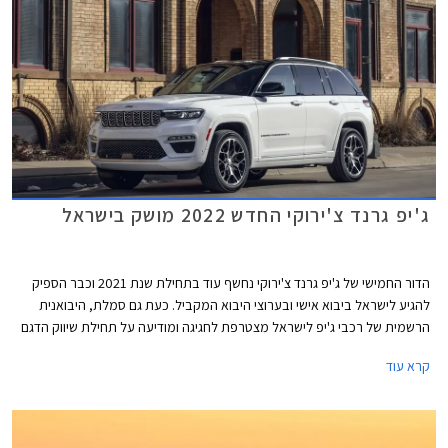
וכוללים עמלת הקמה בסך 1.5% ממחיר הרכב ודמי משכון ושעבוד בסך 350 ₪,
שניהם בצירוף מע"מ.
ג'יפ גרנד צ'ירוקי החדש 2022 מושק בישראל
הדור החמישי של ג'יפ גרנד צ'ירוקי נחשף עוד בתחילת שנת 2021 וכבר הספיק
להגיע לישראל ביבוא אישי ובערוצי היבוא המקביל. כעת גם סמלת, היבואנית
הרשמית של רכבי ג'יפ לישראל מצטרפת לחגיגה ומודיעה על תחילת שיווק הדגם
החשוב והנמכר ביותר של המותג בארץ ובעולם.
קרא עוד