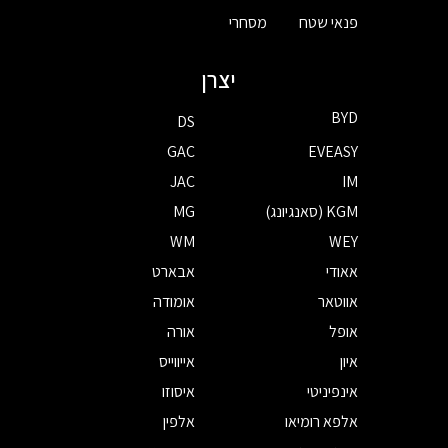
פנאי שטח
מסחרי
יצרן
BYD
DS
GAC
EVEASY
JAC
IM
KGM (סאנגיונג)
MG
WM
WEY
אאודי
אבארט
אווטאר
אומודה
אופל
אורה
איון
אייווייס
אינפיניטי
איסוזו
אלפא רומיאו
אלפין