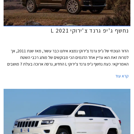
נחשף ג'יפ גרנד צ'ירוקי L 2021
הדור הנוכחי של ג'יפ גרנד צ'ירוקי נמצא איתנו כבר עשור, מאז שנת 2011, אך
למרות זאת הוא עדיין אחד הדגמים הכי מבוקשים של מותג רכבי השטח
האמריקאי. כעת נחשף ג'יפ גרנד צ'ירוקי L החדש, גרסה ארוכה בעלת 7 מושבים
שתמכר בשלב זה לצד הגרסה הקצרה והוותיקה, אך הוא מספק הצצה
קרא עוד
משמעותית לדור הבא של ג'יפ גרנד צ'ירוקי.