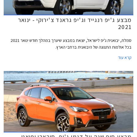
מבצע ג'יפ רנגייד וג'יפ גראנד צ'ירוקי - ינואר
2021
סמלת, יבואנית ג'יפ לישראל, יוצאת במבצע שיערך במהלך חודש ינואר 2021
בכל אולמות התצוגה של היבואנית ברחבי הארץ.
קרא עוד
מבצע סוף שנה על דגמי ג'יפ, סובארו ופיאט