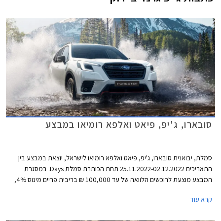
סובארו, ג'יפ, פיאט ואלפא רומיאו במבצע
סמלת, יבואנית סובארו, ג'יפ, פיאט ואלפא רומיאו לישראל, יוצאת במבצע בין
התאריכים 25.11.2022-02.12.2022 תחת הכותרת סמלת Days. במסגרת
המבצע מוצעת לרוכשים הלוואה של עד 100,000 ₪ בריבית פריים מינוס 4%,
כלומר ריבית של 0.25% נכון להיום. לחילופין יוכלו רוכשי דגמי אלפא רומיאו וג'יפ
קרא עוד
לבחור בהלוואה של עד 300,000 ₪ בריבית פריים מינוס 0.5%, כלומר ריבית
של 3.75% נכון להיום. כל מסלולי המימון מוצעים לתקופה של עד 60 חודשים