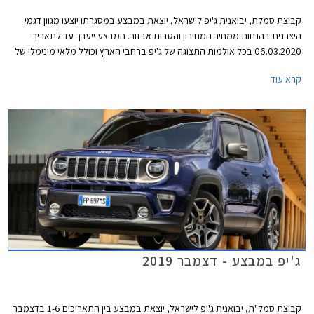
קבוצת סמלת, יבואנית ג'יפ לישראל, יוצאת במבצע במסגרתו יוצעו מגוון דגמי
היצרנית בהנחות ממחיר המחירון והטבות אבזור. המבצע ייערך עד לתאריך
06.03.2020 בכל אולמות התצוגה של ג'יפ ברחבי הארץ וכולל מלאי מינימלי של
10 יחידות מכל דגם משתתף במבצע.
קרא עוד
ג'יפ במבצע - דצמבר 2019
קבוצת סמל"ת, יבואנית ג'יפ לישראל, יוצאת במבצע בין התאריכים 1-6 בדצמבר