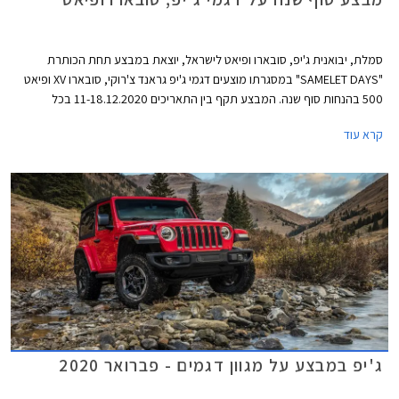
סמלת, יבואנית ג'יפ, סובארו ופיאט לישראל, יוצאת במבצע תחת הכותרת
"SAMELET DAYS" במסגרתו מוצעים דגמי ג'יפ גראנד צ'רוקי, סובארו XV ופיאט
500 בהנחות סוף שנה. המבצע תקף בין התאריכים 11-18.12.2020 בכל
אולמות התצוגה ברחבי הארץ בהתאם להנחיות התו הסגול.
קרא עוד
ג'יפ במבצע על מגוון דגמים - פברואר 2020