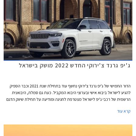
וכוללים עמלת הקמה בסך 1.5% ממחיר הרכב ודמי משכון ושעבוד בסך 350 ₪,
שניהם בצירוף מע"מ.
ג'יפ גרנד צ'ירוקי החדש 2022 מושק בישראל
הדור החמישי של ג'יפ גרנד צ'ירוקי נחשף עוד בתחילת שנת 2021 וכבר הספיק
להגיע לישראל ביבוא אישי ובערוצי היבוא המקביל. כעת גם סמלת, היבואנית
הרשמית של רכבי ג'יפ לישראל מצטרפת לחגיגה ומודיעה על תחילת שיווק הדגם
החשוב והנמכר ביותר של המותג בארץ ובעולם.
קרא עוד