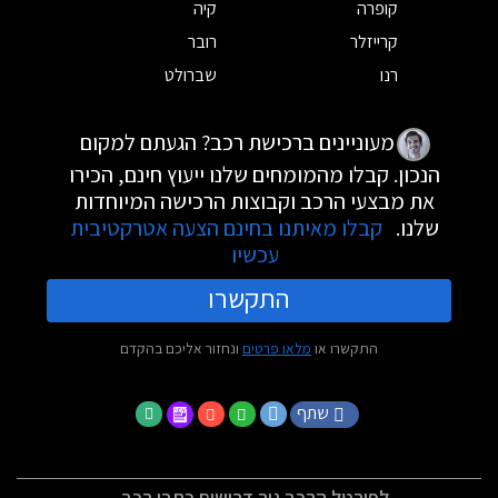
קופרה
קיה
קרייזלר
רובר
רנו
שברולט
מעוניינים ברכישת רכב? הגעתם למקום
הנכון. קבלו מהמומחים שלנו ייעוץ חינם, הכירו
את מבצעי הרכב וקבוצות הרכישה המיוחדות
שלנו.
קבלו מאיתנו בחינם הצעה אטרקטיבית
עכשיו
התקשרו
התקשרו או
מלאו פרטים
ונחזור אליכם בהקדם
שתף
לפורטל הרכב גיר דרושים כתבי רכב -