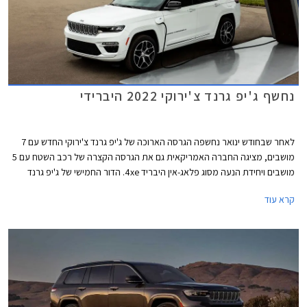
נחשף ג'יפ גרנד צ'ירוקי 2022 היברידי
לאחר שבחודש ינואר נחשפה הגרסה הארוכה של ג'יפ גרנד צ'ירוקי החדש עם 7
מושבים, מציגה החברה האמריקאית גם את הגרסה הקצרה של רכב השטח עם 5
מושבים ויחידת הנעה מסוג פלאג-אין היבריד 4xe. הדור החמישי של ג'יפ גרנד
צ'ירוקי, אחד מהדגמים האמריקאים המבוקשים ביותר, יוצג רשמית בתערוכת
קרא עוד
הרכב של ניו יורק בחודש אוגוסט הקרוב.