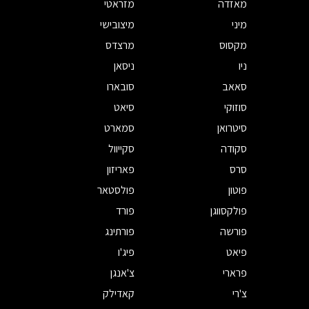
מאזדה
מזראטי
מיני
מיצובישי
מקסוס
מרצדס
ניו
ניסאן
סאאב
סובארו
סוזוקי
סיאט
סיטרואן
סמארט
סקודה
סקייוול
סרס
פאריזון
פוטון
פולסטאר
פולקסווגן
פורד
פורשה
פורתינג
פיאט
פיג'ו
פרארי
צ'אנגן
צ'רי
קאדילק