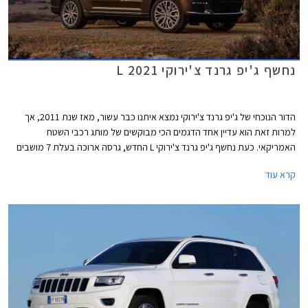
נחשף ג'יפ גרנד צ'ירוקי L 2021
הדור הנוכחי של ג'יפ גרנד צ'ירוקי נמצא איתנו כבר עשור, מאז שנת 2011, אך
למרות זאת הוא עדיין אחד הדגמים הכי מבוקשים של מותג רכבי השטח
האמריקאי. כעת נחשף ג'יפ גרנד צ'ירוקי L החדש, גרסה ארוכה בעלת 7 מושבים
שתמכר בשלב זה לצד הגרסה הקצרה והוותיקה, אך הוא מספק הצצה
קרא עוד
משמעותית לדור הבא של ג'יפ גרנד צ'ירוקי.