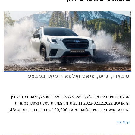
סובארו, ג'יפ, פיאט ואלפא רומיאו במבצע
סמלת, יבואנית סובארו, ג'יפ, פיאט ואלפא רומיאו לישראל, יוצאת במבצע בין
התאריכים 25.11.2022-02.12.2022 תחת הכותרת סמלת Days. במסגרת
המבצע מוצעת לרוכשים הלוואה של עד 100,000 ₪ בריבית פריים מינוס 4%,
כלומר ריבית של 0.25% נכון להיום. לחילופין יוכלו רוכשי דגמי אלפא רומיאו וג'יפ
קרא עוד
לבחור בהלוואה של עד 300,000 ₪ בריבית פריים מינוס 0.5%, כלומר ריבית
של 3.75% נכון להיום. כל מסלולי המימון מוצעים לתקופה של עד 60 חודשים