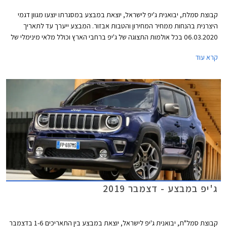
קבוצת סמלת, יבואנית ג'יפ לישראל, יוצאת במבצע במסגרתו יוצעו מגוון דגמי
היצרנית בהנחות ממחיר המחירון והטבות אבזור. המבצע ייערך עד לתאריך
06.03.2020 בכל אולמות התצוגה של ג'יפ ברחבי הארץ וכולל מלאי מינימלי של
10 יחידות מכל דגם משתתף במבצע.
קרא עוד
ג'יפ במבצע - דצמבר 2019
קבוצת סמל"ת, יבואנית ג'יפ לישראל, יוצאת במבצע בין התאריכים 1-6 בדצמבר