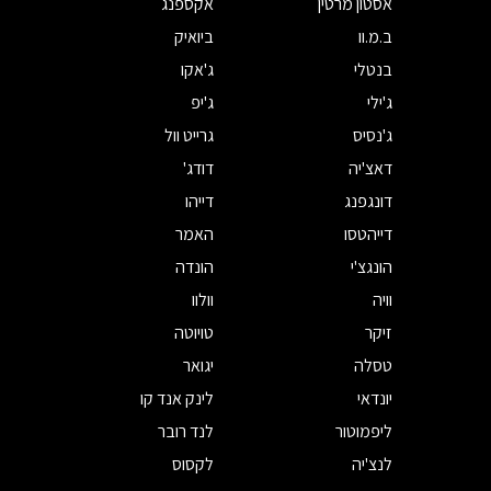
אסטון מרטין
אקספנג
ב.מ.וו
ביואיק
בנטלי
ג'אקו
ג'ילי
ג'יפ
ג'נסיס
גרייט וול
דאצ'יה
דודג'
דונגפנג
דייהו
דייהטסו
האמר
הונגצ'י
הונדה
וויה
וולוו
זיקר
טויוטה
טסלה
יגואר
יונדאי
לינק אנד קו
ליפמוטור
לנד רובר
לנצ'יה
לקסוס