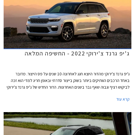
ג'יפ גרנד צ'ירוקי 2022 - החשיפה המלאה
ג'יפ גרנד צ'ירוקי מהדור היוצא חגג לאחרונה 10 שנים על פס הייצור. מדובר
באחד הרכבים הוותיקים ביותר בשוק בייצור סדרתי ובאופן חריג למדי הוא זכה
לביקוש רציף וגבוה שאף גבר בשנים האחרונות. הדור החדש של ג'יפ גרנד צ'ירוקי
נחשף בתחילת השנה בגרסת מרכב ארוך עם 7 מושבים וכעת נחשפת במלואה
קרא עוד
הגרסה הקצרה עם 5 מושבים שתוצע גם עם יחידת הנעה היברידית נטענת
(PHEV) ובגרסת טריילהוק קשוחה וייעודית לשטח.