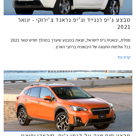
מבצע ג'יפ רנגייד וג'יפ גראנד צ'ירוקי - ינואר
2021
סמלת, יבואנית ג'יפ לישראל, יוצאת במבצע שיערך במהלך חודש ינואר 2021
בכל אולמות התצוגה של היבואנית ברחבי הארץ.
קרא עוד
מבצע סוף שנה על דגמי ג'יפ, סובארו ופיאט