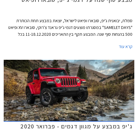
סמלת, יבואנית ג'יפ, סובארו ופיאט לישראל, יוצאת במבצע תחת הכותרת
"SAMELET DAYS" במסגרתו מוצעים דגמי ג'יפ גראנד צ'רוקי, סובארו XV ופיאט
500 בהנחות סוף שנה. המבצע תקף בין התאריכים 11-18.12.2020 בכל
אולמות התצוגה ברחבי הארץ בהתאם להנחיות התו הסגול.
קרא עוד
ג'יפ במבצע על מגוון דגמים - פברואר 2020