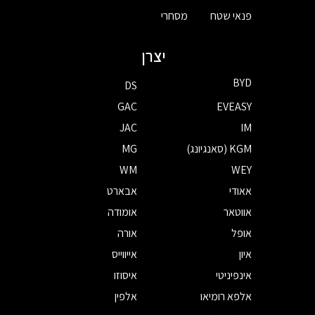
פנאי שטח
מסחרי
יצרן
BYD
DS
GAC
EVEASY
JAC
IM
KGM (סאנגיונג)
MG
WM
WEY
אאודי
אבארט
אווטאר
אומודה
אופל
אורה
איון
אייווייס
אינפיניטי
איסוזו
אלפא רומיאו
אלפין