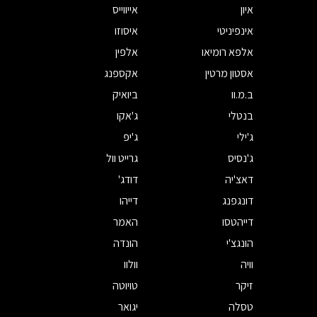
איון
אייווייס
אינפיניטי
איסוזו
אלפא רומיאו
אלפין
אסטון מרטין
אקספנג
ב.מ.וו
ביואיק
בנטלי
ג'אקו
ג'ילי
ג'יפ
ג'נסיס
גרייט וול
דאצ'יה
דודג'
דונגפנג
דייהו
דייהטסו
האמר
הונגצ'י
הונדה
וויה
וולוו
זיקר
טויוטה
טסלה
יגואר