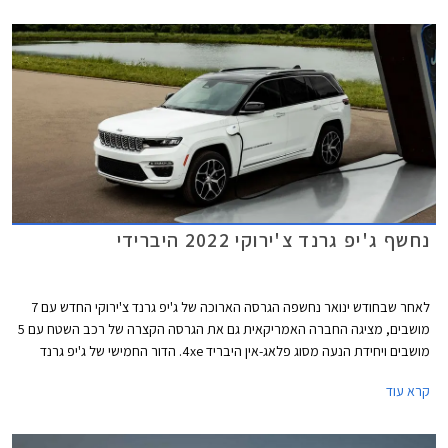
(PHEV) ובגרסת טריילהוק קשוחה וייעודית לשטח.
נחשף ג'יפ גרנד צ'ירוקי 2022 היברידי
לאחר שבחודש ינואר נחשפה הגרסה הארוכה של ג'יפ גרנד צ'ירוקי החדש עם 7
מושבים, מציגה החברה האמריקאית גם את הגרסה הקצרה של רכב השטח עם 5
מושבים ויחידת הנעה מסוג פלאג-אין היבריד 4xe. הדור החמישי של ג'יפ גרנד
צ'ירוקי, אחד מהדגמים האמריקאים המבוקשים ביותר, יוצג רשמית בתערוכת
קרא עוד
הרכב של ניו יורק בחודש אוגוסט הקרוב.