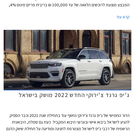
המבצע מוצעת לרוכשים הלוואה של עד 100,000 ₪ בריבית פריים מינוס 4%,
כלומר ריבית של 0.25% נכון להיום. לחילופין יוכלו רוכשי דגמי אלפא רומיאו וג'יפ
קרא עוד
לבחור בהלוואה של עד 300,000 ₪ בריבית פריים מינוס 0.5%, כלומר ריבית
של 3.75% נכון להיום. כל מסלולי המימון מוצעים לתקופה של עד 60 חודשים
וכוללים עמלת הקמה בסך 1.5% ממחיר הרכב ודמי משכון ושעבוד בסך 350 ₪,
שניהם בצירוף מע"מ.
ג'יפ גרנד צ'ירוקי החדש 2022 מושק בישראל
הדור החמישי של ג'יפ גרנד צ'ירוקי נחשף עוד בתחילת שנת 2021 וכבר הספיק
להגיע לישראל ביבוא אישי ובערוצי היבוא המקביל. כעת גם סמלת, היבואנית
הרשמית של רכבי ג'יפ לישראל מצטרפת לחגיגה ומודיעה על תחילת שיווק הדגם