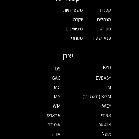
קטנות
משפחתיות
מנהלים
יוקרה
ספורט
מיניוואנים
פנאי שטח
מסחרי
יצרן
BYD
DS
GAC
EVEASY
JAC
IM
KGM (סאנגיונג)
MG
WM
WEY
אאודי
אבארט
אווטאר
אומודה
אופל
אורה