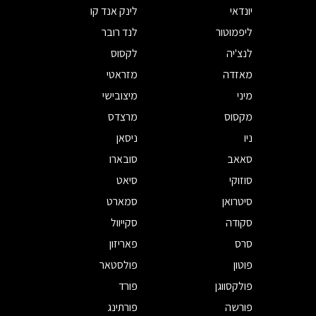
יונדאי
לינק אנד קו
ליפמוטור
לנד רובר
לנצ'יה
לקסוס
מאזדה
מזראטי
מיני
מיצובישי
מקסוס
מרצדס
ניו
ניסאן
סאאב
סובארו
סוזוקי
סיאט
סיטרואן
סמארט
סקודה
סקייוול
סרס
פאריזון
פוטון
פולסטאר
פולקסווגן
פורד
פורשה
פורתינג