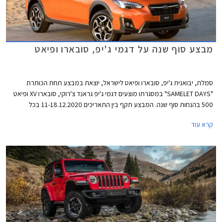
מבצע סוף שנה על דגמי ג'יפ, סובארו ופיאט
סמלת, יבואנית ג'יפ, סובארו ופיאט לישראל, יוצאת במבצע תחת הכותרת
"SAMELET DAYS" במסגרתו מוצעים דגמי ג'יפ גראנד צ'רוקי, סובארו XV ופיאט
500 בהנחות סוף שנה. המבצע תקף בין התאריכים 11-18.12.2020 בכל
אולמות התצוגה ברחבי הארץ בהתאם להנחיות התו הסגול.
קרא עוד