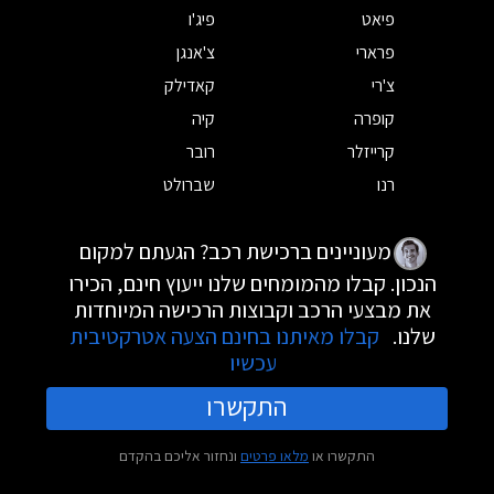
פיאט
פיג'ו
פרארי
צ'אנגן
צ'רי
קאדילק
קופרה
קיה
קרייזלר
רובר
רנו
שברולט
מעוניינים ברכישת רכב? הגעתם למקום
הנכון. קבלו מהמומחים שלנו ייעוץ חינם, הכירו
את מבצעי הרכב וקבוצות הרכישה המיוחדות
שלנו.
קבלו מאיתנו בחינם הצעה אטרקטיבית
עכשיו
התקשרו
התקשרו או
מלאו פרטים
ונחזור אליכם בהקדם