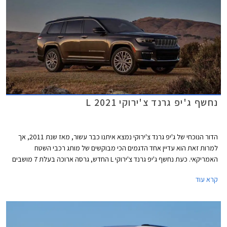
נחשף ג'יפ גרנד צ'ירוקי L 2021
הדור הנוכחי של ג'יפ גרנד צ'ירוקי נמצא איתנו כבר עשור, מאז שנת 2011, אך
למרות זאת הוא עדיין אחד הדגמים הכי מבוקשים של מותג רכבי השטח
האמריקאי. כעת נחשף ג'יפ גרנד צ'ירוקי L החדש, גרסה ארוכה בעלת 7 מושבים
שתמכר בשלב זה לצד הגרסה הקצרה והוותיקה, אך הוא מספק הצצה
קרא עוד
משמעותית לדור הבא של ג'יפ גרנד צ'ירוקי.