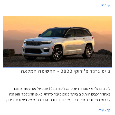
החשוב והנמכר ביותר של המותג בארץ ובעולם.
קרא עוד
ג'יפ גרנד צ'ירוקי 2022 - החשיפה המלאה
ג'יפ גרנד צ'ירוקי מהדור היוצא חגג לאחרונה 10 שנים על פס הייצור. מדובר
באחד הרכבים הוותיקים ביותר בשוק בייצור סדרתי ובאופן חריג למדי הוא זכה
לביקוש רציף וגבוה שאף גבר בשנים האחרונות. הדור החדש של ג'יפ גרנד צ'ירוקי
נחשף בתחילת השנה בגרסת מרכב ארוך עם 7 מושבים וכעת נחשפת במלואה
קרא עוד
הגרסה הקצרה עם 5 מושבים שתוצע גם עם יחידת הנעה היברידית נטענת