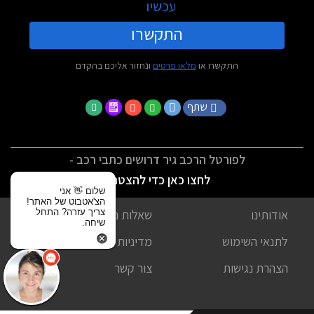
עכשיו
התקשרו
התקשרו או
מלאו פרטים
ונחזור אליכם בהקדם
שתף
לפורטל הרכב גיר דרושים כתבי רכב -
לחצו כאן כדי להצטרף
שלום 👋 אני
הצ'אטבוט של האתר!
צריך עזרה? התחל
אודותינו
שאלות נפוצות
שיחה.
לתנאי השימוש
מדיניות פרטיות
הצהרת נגישות
צור קשר