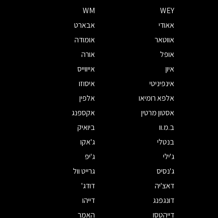
WM
WEY
אאודי
אבארט
אווטאר
אומודה
אופל
אורה
איון
אייווייס
אינפיניטי
איסוזו
אלפא רומיאו
אלפין
אסטון מרטין
אקספנג
ב.מ.וו
ביואיק
בנטלי
ג'אקו
ג'ילי
ג'יפ
ג'נסיס
גרייט וול
דאצ'יה
דודג'
דונגפנג
דייהו
דייהטסו
האמר