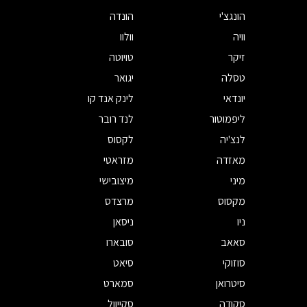
הונגצ'י
הונדה
וויה
וולוו
זיקר
טויוטה
טסלה
יגואר
יונדאי
לינק אנד קו
ליפמוטור
לנד רובר
לנצ'יה
לקסוס
מאזדה
מזראטי
מיני
מיצובישי
מקסוס
מרצדס
ניו
ניסאן
סאאב
סובארו
סוזוקי
סיאט
סיטרואן
סמארט
סקודה
סקייוול