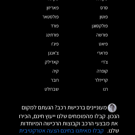
סרס
פאריזון
פוטון
פולסטאר
פולקסווגן
פורד
פורשה
פורתינג
פיאט
פיג'ו
פרארי
צ'אנגן
צ'רי
קאדילק
קופרה
קיה
קרייזלר
רובר
רנו
שברולט
מעוניינים ברכישת רכב? הגעתם למקום
הנכון. קבלו מהמומחים שלנו ייעוץ חינם, הכירו
את מבצעי הרכב וקבוצות הרכישה המיוחדות
שלנו.
קבלו מאיתנו בחינם הצעה אטרקטיבית