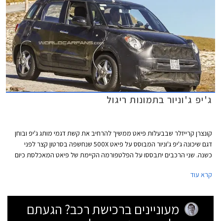
ג'יפ ג'וניור בתמונות ריגול
קונצרן קרייזלר שבבעלות פיאט ממשיך להרחיב את קשת דגמי מותג ג'יפ ובוחן
דגם שיכונה ג'יפ ג'וניור המבוסס על פיאט 500X שנחשפה בסרטון קצר לפני
כשנה. שני הרכבים יתבססו על הפלטפורמה הקיימת של פיאט המאכלסת כיום
את ה- 500L. נכון לעכשיו, רב הנסתר על הגלוי בכל הנוגע לגרסת הייצור של
קרא עוד
הג'יפ ג'וניור שיגיע לייצור ככל הנראה לקראת שנת 2015 ויחליף את הפטריוט
והקומפאס. ה- 500X של פיאט צפויה להגיע לייצור כמה חודשים מאוחר יותר.
מעוניינים ברכישת רכב? הגעתם