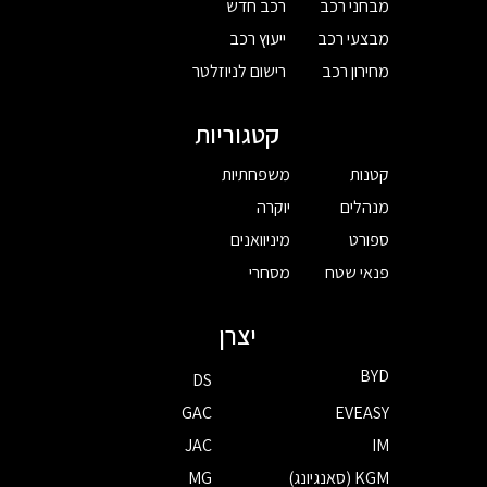
מבחני רכב
רכב חדש
מבצעי רכב
ייעוץ רכב
מחירון רכב
רישום לניוזלטר
קטגוריות
קטנות
משפחתיות
מנהלים
יוקרה
ספורט
מיניוואנים
פנאי שטח
מסחרי
יצרן
BYD
DS
GAC
EVEASY
JAC
IM
KGM (סאנגיונג)
MG