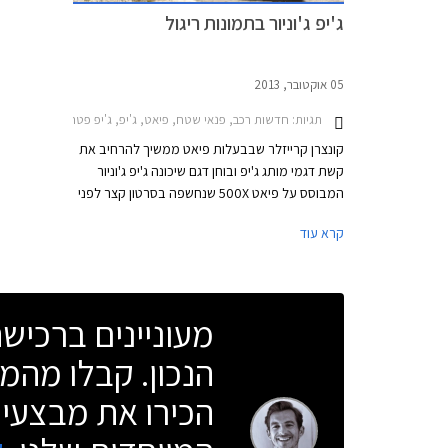
ג'יפ ג'וניור בתמונות ריגול
05 אוקטובר, 2013
תגיות:
חדשות רכב, פנאי שטח, פיאט, ג'יפ, ג'יפ פטריוט 2011-2013ג'יפ קומפאס 2011-2015
קונצרן קרייזלר שבבעלות פיאט ממשיך להרחיב את
קשת דגמי מותג ג'יפ ובוחן דגם שיכונה ג'יפ ג'וניור
המבוסס על פיאט 500X שנחשפה בסרטון קצר לפני
כשנה. שני הרכבים יתבססו על הפלטפורמה הקיימת
קרא עוד
של פיאט המאכלסת כיום את ה- 500L. נכון לעכשיו,
רב הנסתר על הגלוי בכל הנוגע לגרסת הייצור של
הג'יפ ג'וניור שיגיע לייצור ככל הנראה לקראת שנת
2015 ויחליף את הפטריוט והקומפאס. ה- 500X של
מעוניינים ברכי
פיאט צפויה להגיע לייצור כמה חודשים מאוחר יותר.
הנכון. קבלו מהמו
הכירו את מבצעי 