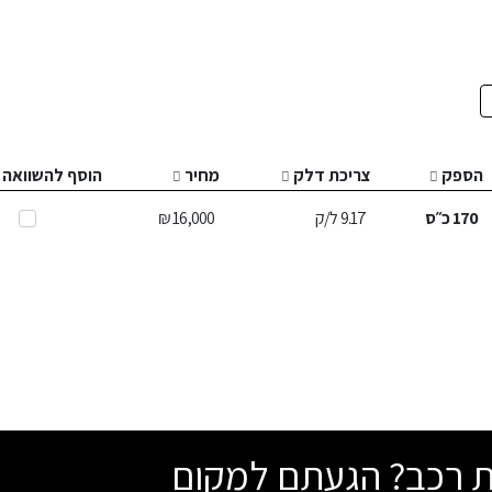
הספק
צריכת דלק
מחיר
הוסף להשוואה
170
כ״ס
9.17
ל/ק
16,000 ₪
שת רכב? הגעתם למקום