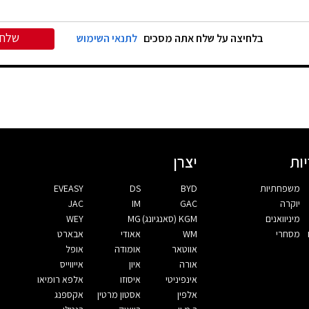
שלח
בלחיצה על שלח אתה מסכים
לתנאי השימוש
ות
יצרן
משפחתיות
BYD
DS
EVEASY
יוקרה
GAC
IM
JAC
מיניוואנים
KGM (סאנגיונג)
MG
WEY
מסחרי
WM
אאודי
אבארט
אווטאר
אומודה
אופל
אורה
איון
אייווייס
אינפיניטי
איסוזו
אלפא רומיאו
אלפין
אסטון מרטין
אקספנג