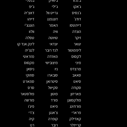
ב.מ.וו
ביואיק
בנטלי
ג'אקו
ג'ילי
ג'יפ
ג'נסיס
גרייט וול
דאצ'יה
דודג'
דונגפנג
דייהו
דייהטסו
האמר
הונגצ'י
הונדה
וויה
וולוו
זיקר
טויוטה
טסלה
יגואר
יונדאי
לינק אנד קו
ליפמוטור
לנד רובר
לנצ'יה
לקסוס
מאזדה
מזראטי
מיני
מיצובישי
מקסוס
מרצדס
ניו
ניסאן
סאאב
סובארו
סוזוקי
סיאט
סיטרואן
סמארט
סקודה
סקייוול
סרס
פאריזון
פוטון
פולסטאר
פולקסווגן
פורד
פורשה
פורתינג
פיאט
פיג'ו
פרארי
צ'אנגן
צ'רי
קאדילק
קופרה
קיה
קרייזלר
רובר
רנו