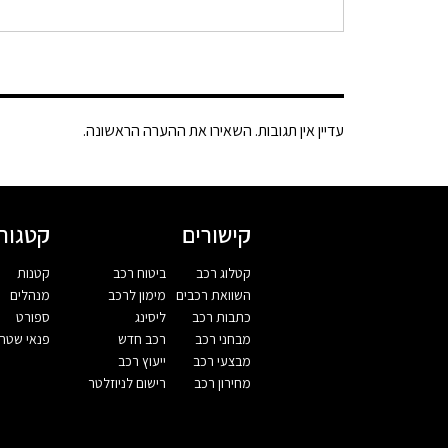
עדיין אין תגובות. השאירו את ההערה הראשונה.
קישורים
קטגורי
קטלוג רכב
ביטוח רכב
קטנות
השוואת רכבים
מימון לרכב
מנהלים
כתבות רכב
ליסינג
ספורט
מבחני רכב
רכב חדש
פנאי שטח
מבצעי רכב
ייעוץ רכב
מחירון רכב
רישום לניוזלטר