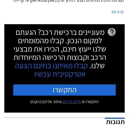
הגורמת לתיבת ההילוכים לעבור להילוך סרק באופן עצמאי ואקראי. קרייזלר
דיווחה כי התקלה גרמה ל- 26 תאונות דרכים בהן 2 בני אדם נפצעו.
קרא עוד
מעוניינים ברכישת רכב? הגעתם
למקום הנכון. קבלו מהמומחים
שלנו ייעוץ חינם, הכירו את מבצעי
הרכב וקבוצות הרכישה המיוחדות
שלנו.
קבלו מאיתנו בחינם הצעה
אטרקטיבית עכשיו
התקשרו
התקשרו או
מלאו פרטים
ונחזור אליכם בהקדם
תגובות