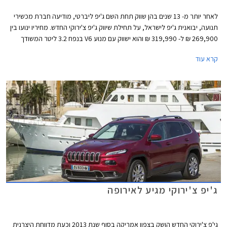
לאחר יותר מ- 13 שנים בהן שווק תחת השם ג'יפ ליברטי, מודיעה חברת מכשירי
תנועה, יבואנית ג'יפ לישראל, על תחילת שיווק ג'יפ צ'ירוקי החדש. מחיריו ינועו בין
269,900 ₪ ל- 319,990 ₪ והוא ישווק עם מנוע V6 בנפח 3.2 ליטר המשודך
לתיבת הילוכים אוטומטית בת תשע מהירויות.
קרא עוד
ג'יפ צ'ירוקי מגיע לאירופה
גי'פ צ'ירוקי החדש הושק בצפון אמריקה בסוף שנת 2013 וכעת מדווחת היצרנית