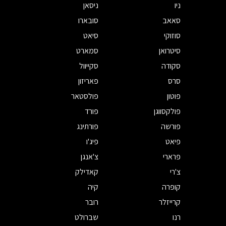
ניו
ניסאן
סאאב
סובארו
סוזוקי
סיאט
סיטרואן
סמארט
סקודה
סקייוול
סרס
פאריזון
פוטון
פולסטאר
פולקסווגן
פורד
פורשה
פורתינג
פיאט
פיג'ו
פרארי
צ'אנגן
צ'רי
קאדילק
קופרה
קיה
קרייזלר
רובר
רנו
שברולט