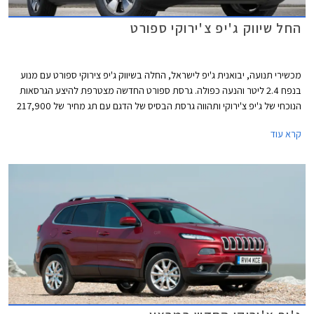
החל שיווק ג'יפ צ'ירוקי ספורט
מכשירי תנועה, יבואנית ג'יפ לישראל, החלה בשיווק ג'יפ צירוקי ספורט עם מנוע
בנפח 2.4 ליטר והנעה כפולה. גרסת ספורט החדשה מצטרפת להיצע הגרסאות
הנוכחי של ג'יפ צ'ירוקי ותהווה גרסת הבסיס של הדגם עם תג מחיר של 217,900
₪. המהלך של חברת מכשירי תנועה מגיע כתגובה למהלך של חברת אוטומקס,
קרא עוד
היבואנית המקבילה שהחלה לשווק את ג'יפ צ'ירוקי עם יחידת הנעה זהה במחיר
תחרותי ונמוך משמעותית מדגמי ה- 3.2 ליטר שמציעה חברת מכשירי תנועה.