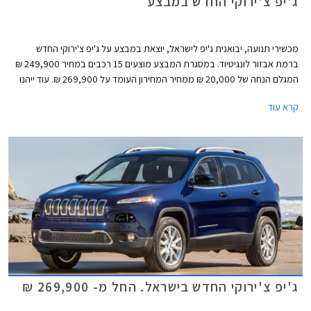
ג'יפ צ'ירוקי החדש במבצע
מכשירי תנועה, יבואנית ג'יפ לישראל, יוצאת במבצע על ג'יפ צ'ירוקי החדש
ברמת אבזור לונגיטיוד. במסגרת המבצע מוצעים 15 רכבים במחיר 249,900 ₪
המגלם הנחה של 20,000 ₪ ממחיר המחירון העומד על 269,900 ₪. עוד ייהנו
הרוכשים מחבילת אבזור הכוללת מערכת איתור וניווט WAZE במתנה. המבצע
קרא עוד
ייערך בכל אולמות התצוגה של החברה.
ג'יפ צ'ירוקי החדש בישראל. החל מ- 269,900 ₪