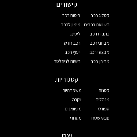
קישורים
קטלוג רכב
ביטוח רכב
השוואת רכבים
מימון לרכב
כתבות רכב
ליסינג
מבחני רכב
רכב חדש
מבצעי רכב
ייעוץ רכב
מחירון רכב
רישום לניוזלטר
קטגוריות
קטנות
משפחתיות
מנהלים
יוקרה
ספורט
מיניוואנים
פנאי שטח
מסחרי
יצרן