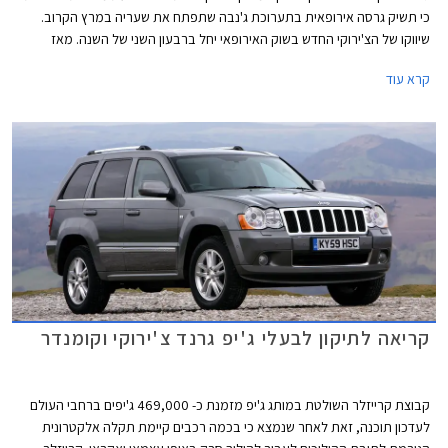
כי תשיק גרסה אירופאית בתערוכת ג'נבה שתפתח את שעריה במרץ הקרוב.
שיווקו של הצ'ירוקי החדש בשוק האירופאי יחל ברבעון השני של השנה. מאז
תחילת שיווקו זכה הצ'ירוקי לביקורות חמות ממגזיני רכב אמריקאים ורשם לזכותו
קרא עוד
את התואר "הרכב הבטוח ביותר בקטגוריה" מאת ארגון EuroNCAP.
קריאה לתיקון לבעלי ג'יפ גרנד צ'ירוקי וקומנדר
קבוצת קרייזלר השולטת במותג ג'יפ מזמנת כ- 469,000 ג'יפים ברחבי העולם
לעדכון תוכנה, זאת לאחר שנמצא כי בכמה רכבים קיימת תקלה אלקטרונית