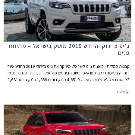
ג'יפ צ'ירוקי החדש 2019 מושק בישראל – מתיחת
פנים
קבוצת סמל"ת, יבואנית ג'יפ לישראל, משיקה את ג'יפ צ'ירוקי 2019 החדש אשר
יתחרה בסגמנט רכבי הפנאי-פרימיום הבינוניים מול אאודי Q5, וולוו XC60, וב.מ.וו
X3. אורכו של ג'יפ צ'רוקי עומד על 4,651 מ"מ, רוחבו 1,859 מ"מ, גובהו 1,681
מ"מ, ובסיס גלגליו נמתח על פני 2,708 מ"מ. מרווח הגחון בגובה 201 מ"מ.
קרא עוד