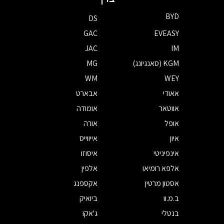
BYD
DS
GAC
EVEASY
JAC
IM
KGM (סאנגיונג)
MG
WM
WEY
אאודי
אבארט
אווטאר
אומודה
אופל
אורה
איון
אייווייס
אינפיניטי
איסוזו
אלפא רומיאו
אלפין
אסטון מרטין
אקספנג
ב.מ.וו
ביואיק
בנטלי
ג'אקו