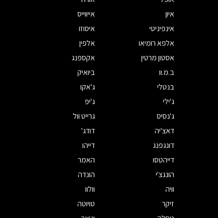
איון
אייווייס
אינפיניטי
איסוזו
אלפא רומיאו
אלפין
אסטון מרטין
אקספנג
ב.מ.וו
ביואיק
בנטלי
ג'אקו
ג'ילי
ג'יפ
ג'נסיס
גרייט וול
דאצ'יה
דודג'
דונגפנג
דייהו
דייהטסו
האמר
הונגצ'י
הונדה
וויה
וולוו
זיקר
טויוטה