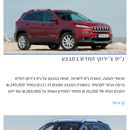
ג'יפ צ'ירוקי החדש במבצע
מכשירי תנועה, יבואנית ג'יפ לישראל, יוצאת במבצע על ג'יפ צ'ירוקי החדש
ברמת אבזור לונגיטיוד. במסגרת המבצע מוצעים 15 רכבים במחיר 249,900 ₪
המגלם הנחה של 20,000 ₪ ממחיר המחירון העומד על 269,900 ₪. עוד ייהנו
הרוכשים מחבילת אבזור הכוללת מערכת איתור וניווט WAZE במתנה. המבצע
קרא עוד
ייערך בכל אולמות התצוגה של החברה.