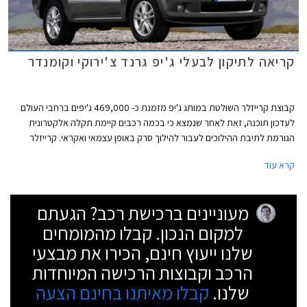
קריאה לתיקון לבעלי ג'יפ גרנד צ'ירוקי וקומנדר
קבוצת קרייזלר השולטת במותג ג'יפ מזמנת כ- 469,000 ג'יפים ברחבי העולם
לעדכון תוכנה, זאת לאחר שנמצא כי בכמה רכבים קיימת תקלה אלקטרונית
הגורמת לתיבת ההילוכים לעבור להילוך סרק באופן עצמאי ואקראי. קרייזלר
דיווחה כי התקלה גרמה ל- 26 תאונות דרכים בהן 2 בני אדם נפצעו.
קרא עוד
מעוניינים ברכישת רכב? הגעתם
למקום הנכון. קבלו מהמומחים
שלנו ייעוץ חינם, הכירו את מבצעי
הרכב וקבוצות הרכישה המיוחדות
שלנו.
קבלו מאיתנו בחינם הצעה