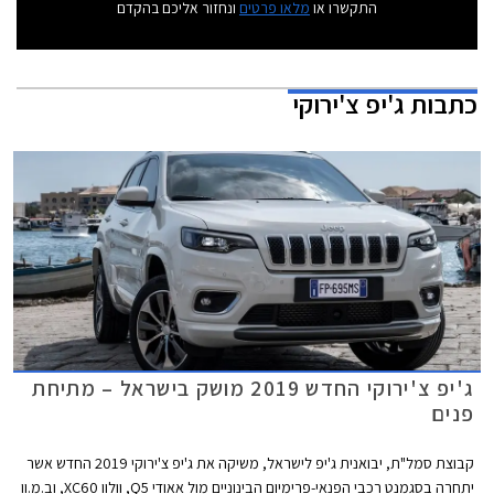
התקשרו או
מלאו פרטים
ונחזור אליכם בהקדם
כתבות
ג'יפ צ'ירוקי
ג'יפ צ'ירוקי החדש 2019 מושק בישראל – מתיחת
פנים
קבוצת סמל"ת, יבואנית ג'יפ לישראל, משיקה את ג'יפ צ'ירוקי 2019 החדש אשר
יתחרה בסגמנט רכבי הפנאי-פרימיום הבינוניים מול אאודי Q5, וולוו XC60, וב.מ.וו