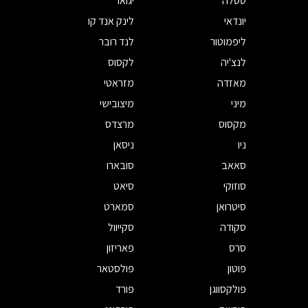
טסלה
יגואר
יונדאי
לינק אנד קו
ליפמוטור
לנד רובר
לנצ'יה
לקסוס
מאזדה
מזראטי
מיני
מיצובישי
מקסוס
מרצדס
ניו
ניסאן
סאאב
סובארו
סוזוקי
סיאט
סיטרואן
סמארט
סקודה
סקייוול
סרס
פאריזון
פוטון
פולסטאר
פולקסווגן
פורד