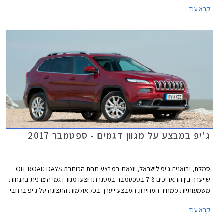
פגוש מעודן עם מסגרות כרום סביב פנסי הערפל, ומכסה מנוע שטוח.
קרא עוד
ג'יפ במבצע על מגוון דגמים - ספטמבר 2017
סמלת, יבואנית ג'יפ לישראל, יוצאת במבצע תחת הכותרת OFF ROAD DAYS
שייערך בין התאריכים 7-8 בספטמבר במסגרתו יוצעו מגוון דגמי היצרנית בהנחות
משמעותיות ממחיר המחירון. המבצע ייערך בכל אולמות התצוגה של ג'יפ ברחבי
הארץ.
קרא עוד