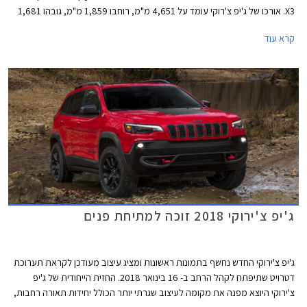
X3. אורכו של ג'יפ צ'רוקי עומד על 4,651 מ"מ, רוחבו 1,859 מ"מ, גובהו 1,681
מ"מ, ובסיס גלגליו נמתח על פני 2,708 מ"מ. מרווח הגחון בגובה 201 מ"מ.
קרא עוד
ג'יפ צ'ירוקי 2018 זוכה למתיחת פנים
ג'יפ צ'ירוקי החדש נחשף בתמונות ראשונות ומציג עיצוב מעודכן לקראת תערוכת
דטרויט שתיפתח לקהל הרחב ב- 16 בינואר 2018. החזית הייחודית של ג'יפ
צ'ירוקי היוצא מפנה את מקומה לעיצוב שגרתי יותר הכולל יחידות תאורה רחבות,