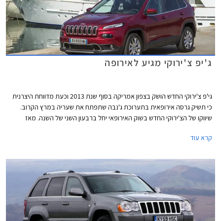
ג'יפ צ'ירוקי מגיע לאירופה
גי'פ צ'ירוקי החדש הושק בצפון אמריקה בסוף שנת 2013 וכעת מדווחת היצרנית
כי תשיק גרסה אירופאית בתערוכת ג'נבה שתפתח את שעריה במרץ הקרוב.
שיווקו של הצ'ירוקי החדש בשוק האירופאי יחל ברבעון השני של השנה. מאז
תחילת שיווקו זכה הצ'ירוקי לביקורות חמות ממגזיני רכב אמריקאים ורשם לזכותו
קרא עוד
את התואר "הרכב הבטוח ביותר בקטגוריה" מאת ארגון EuroNCAP.