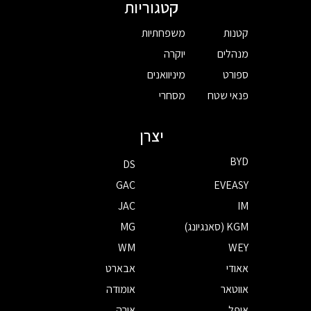
קטגוריות
קטנות
משפחתיות
מנהלים
יוקרה
ספורט
מיניוואנים
פנאי שטח
מסחרי
יצרן
BYD
DS
GAC
EVEASY
JAC
IM
KGM (סאנגיונג)
MG
WM
WEY
אאודי
אבארט
אווטאר
אומודה
אופל
אורה