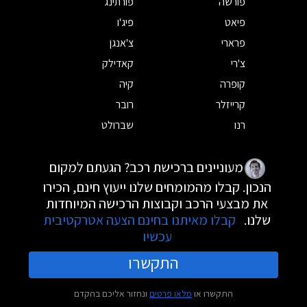
פורשה
פורתינג
פיאט
פיג'ו
פרארי
צ'אנגן
צ'רי
קאדילק
קופרה
קיה
קרייזלר
רובר
רנו
שברולט
מעוניינים ברכישת רכב? הגעתם למקום
הנכון. קבלו מהמומחים שלנו ייעוץ חינם, הכירו
את מבצעי הרכב וקבוצות הרכישה המיוחדות
שלנו.
קבלו מאיתנו בחינם הצעה אטרקטיבית
עכשיו
התקשרו
התקשרו או
מלאו פרטים
ונחזור אליכם בהקדם