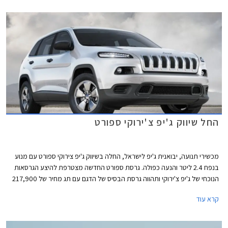
החל שיווק ג'יפ צ'ירוקי ספורט
מכשירי תנועה, יבואנית ג'יפ לישראל, החלה בשיווק ג'יפ צירוקי ספורט עם מנוע
בנפח 2.4 ליטר והנעה כפולה. גרסת ספורט החדשה מצטרפת להיצע הגרסאות
הנוכחי של ג'יפ צ'ירוקי ותהווה גרסת הבסיס של הדגם עם תג מחיר של 217,900
₪. המהלך של חברת מכשירי תנועה מגיע כתגובה למהלך של חברת אוטומקס,
קרא עוד
היבואנית המקבילה שהחלה לשווק את ג'יפ צ'ירוקי עם יחידת הנעה זהה במחיר
תחרותי ונמוך משמעותית מדגמי ה- 3.2 ליטר שמציעה חברת מכשירי תנועה.