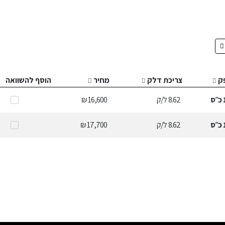
ק
צריכת דלק
מחיר
הוסף להשוואה
כ״ס
8.62
ל/ק
16,600 ₪
כ״ס
8.62
ל/ק
17,700 ₪