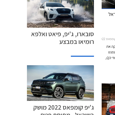
אל
סובארו, ג'יפ, פיאט ואלפא
2017-202
רומיאו במבצע
קה את
בסגמנט
רכבי הפנאי- פרימיום הקומפקטיים מול אאודי Q3,
ת אל
לת טווח
ג'יפ קומפאס 2022 מושק
בישראל - מתיחת פנים