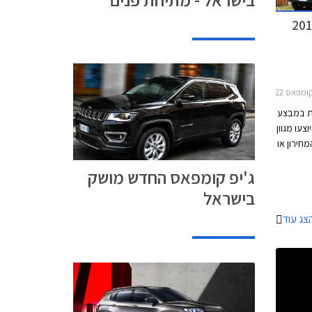
'יפ רנג'לר ארוך 2018-2024
את במבצע
תו יוצעו מגוון
חירון או
רך בכל
ג'יפ קומפאס החדש מושק
בישראל
צג עוד