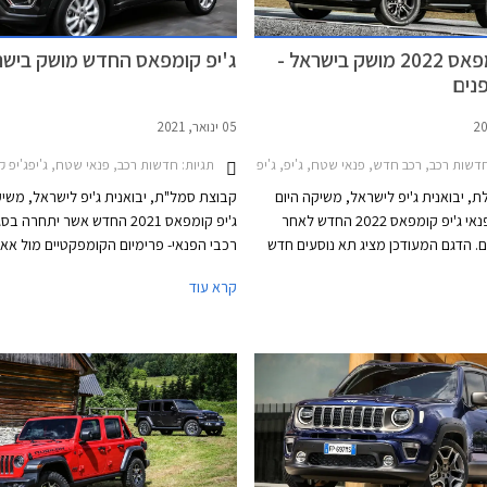
ג'יפ קומפאס 2022 מושק בישראל -
ג'יפ קומפאס החדש מושק בישר
נים
05 ינואר, 2021
500e 2, סובארו XV 2017-2023, סובארו אאוטבק 2021-2025, סובארו פורסטר 2022-2024סובארו איבולטיס 2020-2023
דשות רכב, רכב חדש, פנאי שטח, ג'יפ, ג'יפ קומפאס 2017-2022, ג'יפ קומפאס 2022-2025מחירון רכב
תגיות:
חדשות רכב, פנאי שטח, ג'יפג'יפ קומפאס 2
, יבואנית ג'יפ לישראל, משיקה היום
קבוצת סמל"ת, יבואנית ג'יפ לישראל, משי
את רכב הפנאי ג'יפ קומפאס 2022 החדש לאחר
ג'יפ קומפאס 2021 החדש אשר יתחרה 
. הדגם המעודכן מציג תא נוסעים חדש
יצוב נקי המיישר קו עם המתחרים
וולוו XC40, וב.מ.וו X1. לראשונה מצטרפ
קרא עוד
לל בין היתר לוח שעונים דיגיטלי, מסך
המבחר גרסת פלאג-אין הייבריד נטענת, בע
גדול בסגנון צף, קונסולה מרכזית עם נפח
נסיעה חשמלי של 50 ק"מ.
 פי שלוש ביחס לדגם הקודם, ורמת גימור
 הודות לדיפונים חדשים וחומרים משופרים
. גם העיצוב החיצוני זכה לטיפול ומציג
לוטשת עם פנסי לד חדשים.