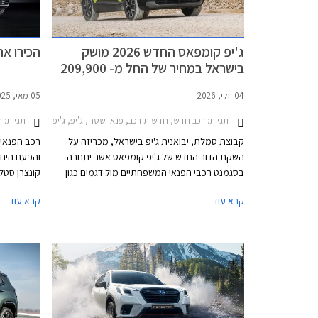
ג'יפ קומפאס החדש 2026 מושק
הכירו את ג'
בישראל במחיר של החל מ- 209,900
₪
04 יולי, 2026
05 מאי, 2025
תגיות:
רכב חדש, חדשות רכב, פנאי שטח, ג'יפ, ג'יפ קומפאס 2026-2026מחירון רכב
תגיות:
ר
קבוצת סמלת, יבואנית ג'יפ בישראל, מכריזה על
רכב הפנאי 
השקת הדור החדש של ג'יפ קומפאס אשר יתחרה
בסגמנט רכבי הפנאי המשפחתיים מול דגמים כגון
יונדאי טוסון, קיה ספורטאז', וטויוטה ראב 4 אך בעיקר
איירקרוס. 
קרא עוד
קרא עוד
מול אחיו מבית סטלנטיס - פיג'ו 3008, סיטרואן C5
לצד עיצוב 
איירקרוס ואופל גרנדלנד המגיעים עם יחידת הנעה
יעד רחב יו
ופלטפורמה זהות במחירים זולים משמעותית.
2025 ה
מיילד-הייבר
לאחיו הצרפ
לטובת יכול