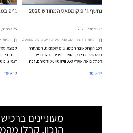
נחשף ג'יפ קומפאס המחודש 2020
ג'יפ במבצ
22 נובמבר, 2020
25 נובמבר, 2019
תגיות:
חדשות רכב, פנאי שטח, ג'יפ, ג'יפ קומפאס 2017-2022ג'יפ קומפאס 2022-2025
תגיות:
מבצ
רכב הקרוסאובר הבינוני ג'יפ קומפאס, המתחרה
קבוצת סמל"
בסגמנט רכבי הקרוסאובר פרימיום הבינוניים,
הכוללים את אאודי Q3, וולוו XC40 ודומיהם, זכה
למתיחת פנים המתמקדת בשדרוג מהותי של תא
ממחיר המחי
קרא עוד
קרא עוד
הנוסעים אשר לא יישר קו מול המתחרות מאירופה
מימון ללא 
בדגם הפורש.
התצוגה של 
מעוניינים ברכי
הנכון. קבלו מהמו