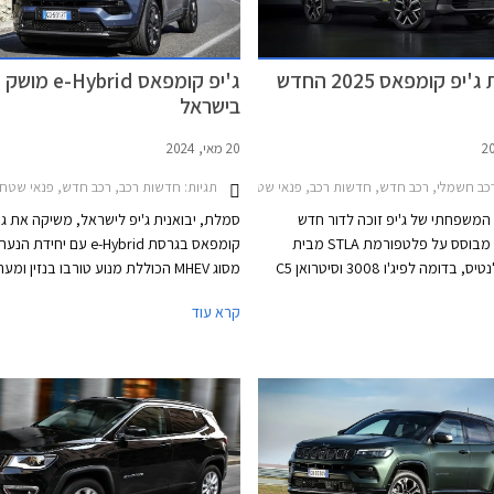
יפ קומפאס 2025 החדש
ג'יפ קומפאס e-Hybrid מושק
בישראל
20 מאי, 2024
תגיות:
כב חשמלי, רכב חדש, חדשות רכב, פנאי שטח, ג'יפ, ג'יפ קומפאס 2022-2025, ג'יפ קומפאס 2026-2026רכב חשמלי
חדשות רכב, רכב חדש, פנאי שטח, ג'יפ, ג'יפ קו
המשפחתי של ג'יפ זוכה לדור חדש
סמלת, יבואנית ג'יפ לישראל, משיקה את ג'
והפעם הינו מבוסס על פלטפורמת STLA מבית
קומפאס בגרסת e-Hybrid עם יחי
קונצרן סטלנטיס, בדומה לפיג'ו 3008 וסיטרואן C5
מסוג MHEV הכוללת מנוע טורבו בנזין ומ
הדגם החדש מציג מידות נדיבות מבעבר
היברידית קלה במתח 48V, המחלי
קרא עוד
קשוח וחטוב יותר על מנת לפנות לקהל
1.3 ליטרים טורבו אשר הוצע עד כה. הדגם י
תר באירופה ובארה"ב. ג'יפ קומפאס
בשתי רמות אבזור לבחירה במחיר התחלתי
חדש ישווק עם מנועי בנזין בשילוב מערכת
209,900 ₪.
יד, פלאג-אין הייבריד וחשמל בדומה
תים אך בניגוד אליהם מקבל גם גרסת
הנעה כפולה חשמלית בהספק משולב של 375 כ"ס
ות שטח עדיפות.