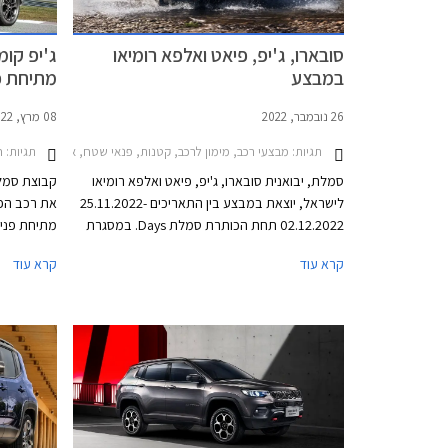
סובארו, ג'יפ, פיאט ואלפא רומיאו
במבצע
מתיחת פ
26 נובמבר, 2022
08 מרץ, 2022
תגיות:
תגיות:
מבצעי רכב, מימון לרכב, קטנות, פנאי שטח, אלפא רומיאו, פיאט, ג'יפ, סובארו, ג'יפ קומפאס 2022-2025, אלפא רומיאו טונאלה 2022-2025, ג'יפ גרנד צ'ירוקי 2013-2022, ג'יפ רנג'לר קצר 2018-2024, פיאט 021-2024
ח
סמלת, יבואנית סובארו, ג'יפ, פיאט ואלפא רומיאו
קבוצת סמלת
לישראל, יוצאת במבצע בין התאריכים 25.11.2022-
02.12.2022 תחת הכותרת סמלת Days. במסגרת
מתיחת פנים
המבצע מוצעת לרוכשים הלוואה של עד 100,000 ₪
לחלוטין בע
קרא עוד
קרא עוד
בריבית פריים מינוס 4%, כלומר ריבית של 0.25%
מאירופה וכו
נכון להיום. לחילופין יוכלו רוכשי דגמי אלפא רומיאו
מולטימדיה 
וג'יפ לבחור בהלוואה של עד 300,000 ₪ בריבית
אחסון גדול
פריים מינוס 0.5%, כלומר ריבית של 3.75% נכון
גבוהה יותר
להיום. כל מסלולי המימון מוצעים לתקופה של עד 60
ביחס לקודמו
חודשים וכוללים עמלת הקמה בסך 1.5% ממחיר
כעת חזית מ
הרכב ודמי משכון ושעבוד בסך 350 ₪, שניהם
בצירוף מע"מ.