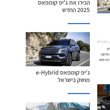
הכירו את ג'יפ קומפאס
2025 החדש
מפאס 2022-2025מחירון רכב
יפ
דת הנעה חדשה
ערכת סיוע
פה את מנוע ה-
ג'יפ קומפאס e-Hybrid
שווק
 של
מושק בישראל