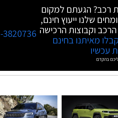
שת רכב? הגעתם למקום
מחים שלנו ייעוץ חינם,
הרכב וקבוצות הרכישה
3-3820736
בלו מאיתנו בחינם
 עכשיו
ליכם בהקדם