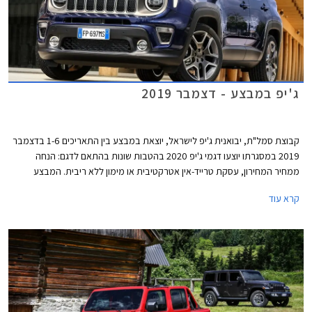
ג'יפ במבצע - דצמבר 2019
קבוצת סמל"ת, יבואנית ג'יפ לישראל, יוצאת במבצע בין התאריכים 1-6 בדצמבר
2019 במסגרתו יוצעו דגמי ג'יפ 2020 בהטבות שונות בהתאם לדגם: הנחה
ממחיר המחירון, עסקת טרייד-אין אטרקטיבית או מימון ללא ריבית. המבצע
ייערך בכל אולמות התצוגה של ג'יפ ברחבי הארץ.
קרא עוד