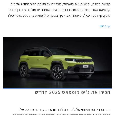
קבוצת סמלת, יבואנית ג'יפ בישראל, מכריזה על השקת הדור החדש של ג'יפ
קומפאס אשר יתחרה בסגמנט רכבי הפנאי המשפחתיים מול דגמים כגון יונדאי
טוסון, קיה ספורטאז', וטויוטה ראב 4 אך בעיקר מול אחיו מבית סטלנטיס - פיג'ו
3008, סיטרואן C5 איירקרוס ואופל גרנדלנד המגיעים עם יחידת הנעה
קרא עוד
ופלטפורמה זהות במחירים זולים משמעותית.
הכירו את ג'יפ קומפאס 2025 החדש
רכב הפנאי המשפחתי של ג'יפ זוכה לדור חדש והפעם הינו מבוסס על