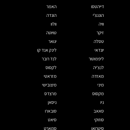
דייהטסו
האמר
הונגצ'י
הונדה
וויה
וולוו
זיקר
טויוטה
טסלה
יגואר
יונדאי
לינק אנד קו
ליפמוטור
לנד רובר
לנצ'יה
לקסוס
מאזדה
מזראטי
מיני
מיצובישי
מקסוס
מרצדס
ניו
ניסאן
סאאב
סובארו
סוזוקי
סיאט
סיטרואן
סמארט