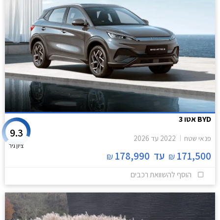
BYD אטו 3
9.3
פנאי שטח
2022
עד
2026
ציון גיר
171,500
עד
178,990
₪
₪
הוסף להשוואת רכבים