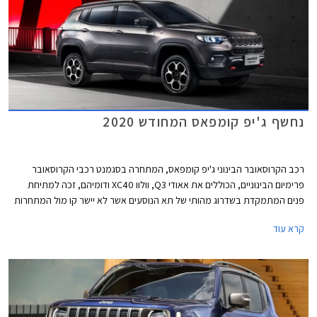
נחשף ג'יפ קומפאס המחודש 2020
רכב הקרוסאובר הבינוני ג'יפ קומפאס, המתחרה בסגמנט רכבי הקרוסאובר
פרימיום הבינוניים, הכוללים את אאודי Q3, וולוו XC40 ודומיהם, זכה למתיחת
פנים המתמקדת בשדרוג מהותי של תא הנוסעים אשר לא יישר קו מול המתחרות
מאירופה בדגם הפורש.
קרא עוד