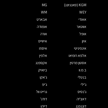
KGM (סאנגיונג)
MG
WM
WEY
אאודי
אבארט
אווטאר
אומודה
אופל
אורה
איון
אייווייס
אינפיניטי
איסוזו
אלפא רומיאו
אלפין
אסטון מרטין
אקספנג
ב.מ.וו
ביואיק
בנטלי
ג'אקו
ג'ילי
ג'יפ
ג'נסיס
גרייט וול
דאצ'יה
דודג'
דונגפנג
דייהו