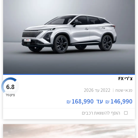
צ'רי FX
6.8
פנאי שטח
2022
עד
2026
ציון גיר
146,990
עד
168,990
₪
₪
הוסף להשוואת רכבים