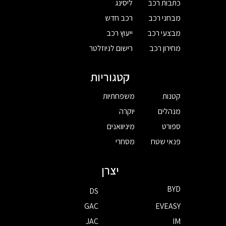
כתבות רכב
ליסינג
מבחני רכב
רכב חדש
מבצעי רכב
ייעוץ רכב
מחירון רכב
רישום לניוזלטר
קטגוריות
קטנות
משפחתיות
מנהלים
יוקרה
ספורט
מיניוואנים
פנאי שטח
מסחרי
יצרן
BYD
DS
GAC
EVEASY
JAC
IM