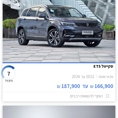
סקייוול ET5
7
פנאי שטח
2022
עד
2026
ציון גיר
166,900
עד
187,900
₪
₪
הוסף להשוואת רכבים