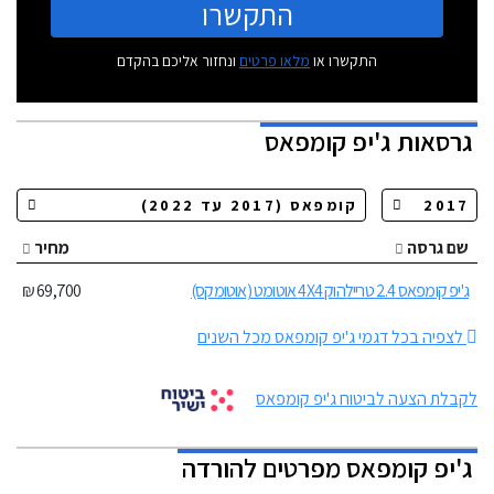
התקשרו
התקשרו או
מלאו פרטים
ונחזור אליכם בהקדם
גרסאות
ג'יפ קומפאס
שם גרסה
מחיר
ג'יפ קומפאס 2.4 טריילהוק 4X4 אוטומט (אוטומקס)
69,700 ₪
לצפיה בכל דגמי ג'יפ קומפאס מכל השנים
לקבלת הצעה לביטוח ג'יפ קומפאס
ג'יפ קומפאס מפרטים להורדה