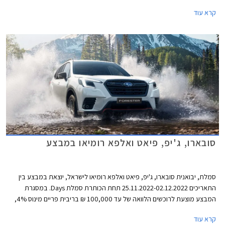
עד כה. הדגם ישווק בשתי רמות אבזור לבחירה במחיר התחלתי של 209,900 ₪.
קרא עוד
סובארו, ג'יפ, פיאט ואלפא רומיאו במבצע
סמלת, יבואנית סובארו, ג'יפ, פיאט ואלפא רומיאו לישראל, יוצאת במבצע בין
התאריכים 25.11.2022-02.12.2022 תחת הכותרת סמלת Days. במסגרת
המבצע מוצעת לרוכשים הלוואה של עד 100,000 ₪ בריבית פריים מינוס 4%,
כלומר ריבית של 0.25% נכון להיום. לחילופין יוכלו רוכשי דגמי אלפא רומיאו וג'יפ
קרא עוד
לבחור בהלוואה של עד 300,000 ₪ בריבית פריים מינוס 0.5%, כלומר ריבית