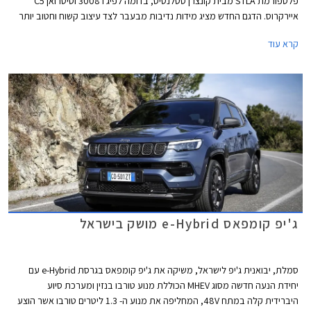
פלטפורמת STLA מבית קונצרן סטלנטיס, בדומה לפיג'ו 3008 וסיטרואן C5
איירקרוס. הדגם החדש מציג מידות נדיבות מבעבר לצד עיצוב קשוח וחטוב יותר
על מנת לפנות לקהל יעד רחב יותר באירופה ובארה"ב. ג'יפ קומפאס 2025
קרא עוד
החדש ישווק עם מנועי בנזין בשילוב מערכת מיילד-הייבריד, פלאג-אין הייבריד
וחשמל בדומה לאחיו הצרפתים אך בניגוד אליהם מקבל גם גרסת הנעה כפולה
חשמלית בהספק משולב של 375 כ"ס לטובת יכולות שטח עדיפות.
ג'יפ קומפאס e-Hybrid מושק בישראל
סמלת, יבואנית ג'יפ לישראל, משיקה את ג'יפ קומפאס בגרסת e-Hybrid עם
יחידת הנעה חדשה מסוג MHEV הכוללת מנוע טורבו בנזין ומערכת סיוע
היברידית קלה במתח 48V, המחליפה את מנוע ה- 1.3 ליטרים טורבו אשר הוצע