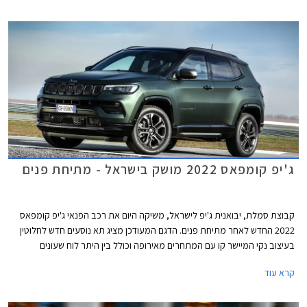
של 3.75% נכון להיום. כל מסלולי המימון מוצעים לתקופה של עד 60 חודשים
וכוללים עמלת הקמה בסך 1.5% ממחיר הרכב ודמי משכון ושעבוד בסך 350 ₪,
שניהם בצירוף מע"מ.
ג'יפ קומפאס 2022 מושק בישראל - מתיחת פנים
קבוצת סמלת, יבואנית ג'יפ לישראל, משיקה היום את רכב הפנאי ג'יפ קומפאס
2022 החדש לאחר מתיחת פנים. הדגם המעודכן מציג תא נוסעים חדש לחלוטין
בעיצוב נקי המיישר קו עם המתחרים מאירופה וכולל בין היתר לוח שעונים
דיגיטלי, מסך מולטימדיה גדול בסגנון צף, קונסולה מרכזית עם נפח אחסון גדול פי
קרא עוד
שלוש ביחס לדגם הקודם, ורמת גימור גבוהה יותר הודות לדיפונים חדשים וחומרים
משופרים ביחס לקודמו. גם העיצוב החיצוני זכה לטיפול ומציג כעת חזית מלוטשת
עם פנסי לד חדשים.