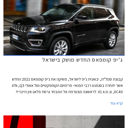
ג'יפ קומפאס החדש מושק בישראל
קבוצת סמל"ת, יבואנית ג'יפ לישראל, משיקה את ג'יפ קומפאס 2021 החדש
אשר יתחרה בסגמנט רכבי הפנאי- פרימיום הקומפקטיים מול אאודי Q3, וולוו
XC40, וב.מ.וו X1. לראשונה מצטרפת אל המבחר גרסת פלאג-אין הייבריד
נטענת, בעלת טווח נסיעה חשמלי של 50 ק"מ.
קרא עוד