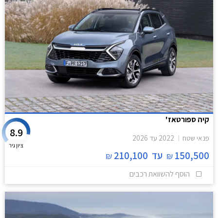
קיה ספורטאז'
8.9
פנאי שטח
2022
עד
2026
ציון גיר
150,500
עד
210,100
₪
₪
הוסף להשוואת רכבים