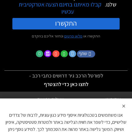
שלנו.
קבלו מאיתנו בחינם הצעה אטרקטיבית
עכשיו
התקשרו
התקשרו או
מלאו פרטים
ונחזור אליכם בהקדם
שתף
לפורטל הרכב גיר דרושים כתבי רכב -
לחצו כאן כדי להצטרף
אודותינו
שאלות נפוצות
×
לתנאי השימוש
מדיניות פרטיות
אנו משתמשים בטכנולוגיות איסוף מידע כגון עוגיות, לרבות של צדדים
הצהרת נגישות
צור קשר
שלישיים, כדי לשפר את חווית הגלישה באתר ולמטרות סטטיסטיקה, איפיון
ושיווק. המשך גלישה באתר מהווה את הסכמתך לכך. למידע נוסף ניתן