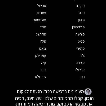
סקודה
סקייוול
סרס
פאריזון
פוטון
פולסטאר
פולקסווגן
פורד
פורשה
פורתינג
פיאט
פיג'ו
פרארי
צ'אנגן
צ'רי
קאדילק
קופרה
קיה
קרייזלר
רובר
רנו
שברולט
מעוניינים ברכישת רכב? הגעתם למקום
הנכון. קבלו מהמומחים שלנו ייעוץ חינם, הכירו
את מבצעי הרכב וקבוצות הרכישה המיוחדות