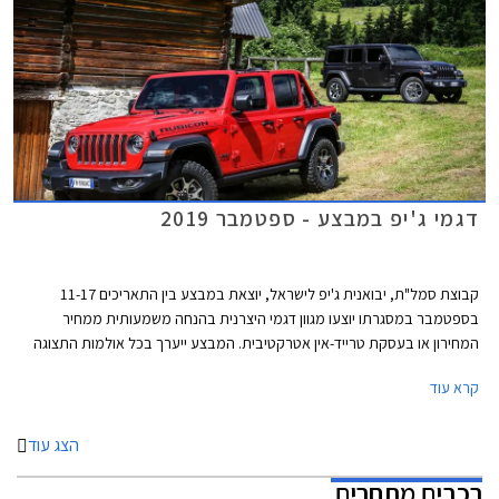
דגמי ג'יפ במבצע - ספטמבר 2019
קבוצת סמל"ת, יבואנית ג'יפ לישראל, יוצאת במבצע בין התאריכים 11-17
בספטמבר במסגרתו יוצעו מגוון דגמי היצרנית בהנחה משמעותית ממחיר
המחירון או בעסקת טרייד-אין אטרקטיבית. המבצע ייערך בכל אולמות התצוגה
של ג'יפ ברחבי הארץ.
קרא עוד
הצג עוד
רכבים מתחרים