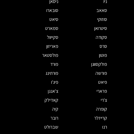
ניו
ניסאן
סאאב
סובארו
סוזוקי
סיאט
סיטרואן
סמארט
סקודה
סקייוול
סרס
פאריזון
פוטון
פולסטאר
פולקסווגן
פורד
פורשה
פורתינג
פיאט
פיג'ו
פרארי
צ'אנגן
צ'רי
קאדילק
קופרה
קיה
קרייזלר
רובר
רנו
שברולט