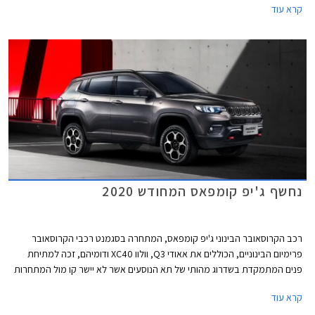
קרא עוד
נחשף ג'יפ קומפאס המחודש 2020
רכב הקרוסאובר הבינוני ג'יפ קומפאס, המתחרה בסגמנט רכבי הקרוסאובר
פרימיום הבינוניים, הכוללים את אאודי Q3, וולוו XC40 ודומיהם, זכה למתיחת
פנים המתמקדת בשדרוג מהותי של תא הנוסעים אשר לא יישר קו מול המתחרות
מאירופה בדגם הפורש.
קרא עוד