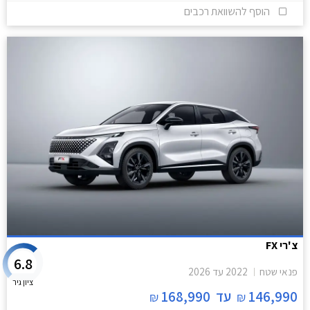
הוסף להשוואת רכבים
צ'רי FX
6.8
פנאי שטח
2022
עד
2026
ציון גיר
146,990
עד
168,990
₪
₪