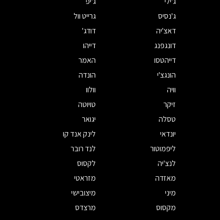
ג'ילי
ג'יפ
ג'נסיס
גרייט וול
דאצ'יה
דודג'
דונגפנג
דייהו
דייהטסו
האמר
הונגצ'י
הונדה
וויה
וולוו
זיקר
טויוטה
טסלה
יגואר
יונדאי
לינק אנד קו
ליפמוטור
לנד רובר
לנצ'יה
לקסוס
מאזדה
מזראטי
מיני
מיצובישי
מקסוס
מרצדס