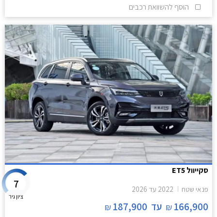
הוסף להשוואת רכבים
סקייוול ET5
7
פנאי שטח
2022
עד
2026
ציון גיר
166,900
עד
187,900
₪
₪