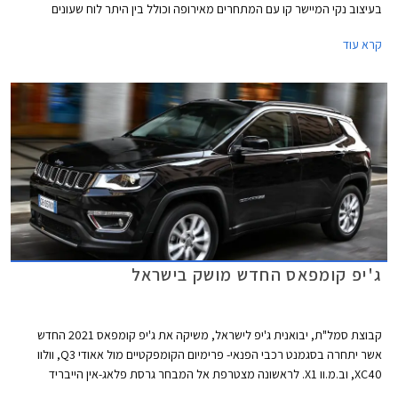
בעיצוב נקי המיישר קו עם המתחרים מאירופה וכולל בין היתר לוח שעונים
דיגיטלי, מסך מולטימדיה גדול בסגנון צף, קונסולה מרכזית עם נפח אחסון גדול פי
קרא עוד
שלוש ביחס לדגם הקודם, ורמת גימור גבוהה יותר הודות לדיפונים חדשים וחומרים
משופרים ביחס לקודמו. גם העיצוב החיצוני זכה לטיפול ומציג כעת חזית מלוטשת
עם פנסי לד חדשים.
ג'יפ קומפאס החדש מושק בישראל
קבוצת סמל"ת, יבואנית ג'יפ לישראל, משיקה את ג'יפ קומפאס 2021 החדש
אשר יתחרה בסגמנט רכבי הפנאי- פרימיום הקומפקטיים מול אאודי Q3, וולוו
XC40, וב.מ.וו X1. לראשונה מצטרפת אל המבחר גרסת פלאג-אין הייבריד
נטענת, בעלת טווח נסיעה חשמלי של 50 ק"מ.