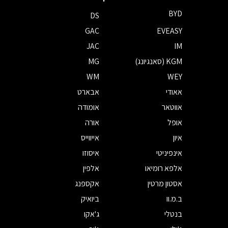
BYD
DS
GAC
EVEASY
JAC
IM
KGM (סאנגיונג)
MG
WM
WEY
אאודי
אבארט
אווטאר
אומודה
אופל
אורה
איון
אייווייס
אינפיניטי
איסוזו
אלפא רומיאו
אלפין
אסטון מרטין
אקספנג
ב.מ.וו
ביואיק
בנטלי
ג'אקו