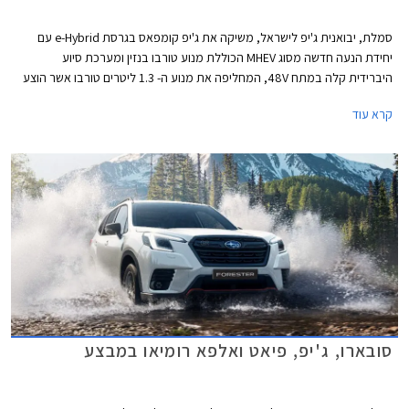
סמלת, יבואנית ג'יפ לישראל, משיקה את ג'יפ קומפאס בגרסת e-Hybrid עם
יחידת הנעה חדשה מסוג MHEV הכוללת מנוע טורבו בנזין ומערכת סיוע
היברידית קלה במתח 48V, המחליפה את מנוע ה- 1.3 ליטרים טורבו אשר הוצע
עד כה. הדגם ישווק בשתי רמות אבזור לבחירה במחיר התחלתי של 209,900 ₪.
קרא עוד
סובארו, ג'יפ, פיאט ואלפא רומיאו במבצע