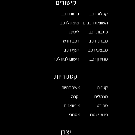
קישורים
קטלוג רכב
ביטוח רכב
השוואת רכבים
מימון לרכב
כתבות רכב
ליסינג
מבחני רכב
רכב חדש
מבצעי רכב
ייעוץ רכב
מחירון רכב
רישום לניוזלטר
קטגוריות
קטנות
משפחתיות
מנהלים
יוקרה
ספורט
מיניוואנים
פנאי שטח
מסחרי
יצרן