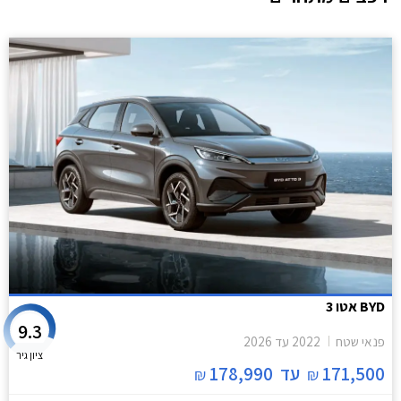
BYD אטו 3
9.3
פנאי שטח
2022
עד
2026
ציון גיר
171,500
עד
178,990
₪
₪