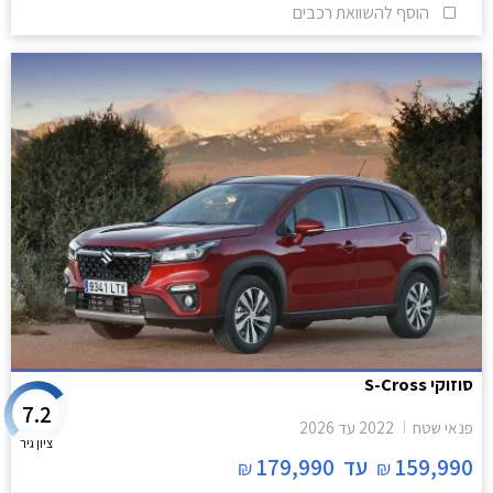
הוסף להשוואת רכבים
סוזוקי S-Cross
7.2
פנאי שטח
2022
עד
2026
ציון גיר
159,990
עד
179,990
₪
₪