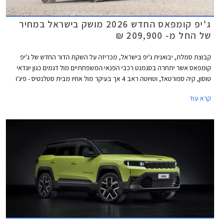
ג'יפ קומפאס החדש 2026 מושק בישראל במחיר
של החל מ- 209,900 ₪
קבוצת סמלת, יבואנית ג'יפ בישראל, מכריזה על השקת הדור החדש של ג'יפ
קומפאס אשר יתחרה בסגמנט רכבי הפנאי המשפחתיים מול דגמים כגון יונדאי
טוסון, קיה ספורטאז', וטויוטה ראב 4 אך בעיקר מול אחיו מבית סטלנטיס - פיג'ו
3008, סיטרואן C5 איירקרוס ואופל גרנדלנד המגיעים עם יחידת הנעה
קרא עוד
ופלטפורמה זהות במחירים זולים משמעותית.