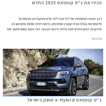
הכירו את ג'יפ קומפאס 2025 החדש
רכב הפנאי המשפחתי של ג'יפ זוכה לדור חדש והפעם הינו מבוסס על
פלטפורמת STLA מבית קונצרן סטלנטיס, בדומה לפיג'ו 3008 וסיטרואן C5
איירקרוס. הדגם החדש מציג מידות נדיבות מבעבר לצד עיצוב קשוח וחטוב יותר
על מנת לפנות לקהל יעד רחב יותר באירופה ובארה"ב. ג'יפ קומפאס 2025
קרא עוד
החדש ישווק עם מנועי בנזין בשילוב מערכת מיילד-הייבריד, פלאג-אין הייבריד
וחשמל בדומה לאחיו הצרפתים אך בניגוד אליהם מקבל גם גרסת הנעה כפולה
חשמלית בהספק משולב של 375 כ"ס לטובת יכולות שטח עדיפות.
ג'יפ קומפאס e-Hybrid מושק בישראל