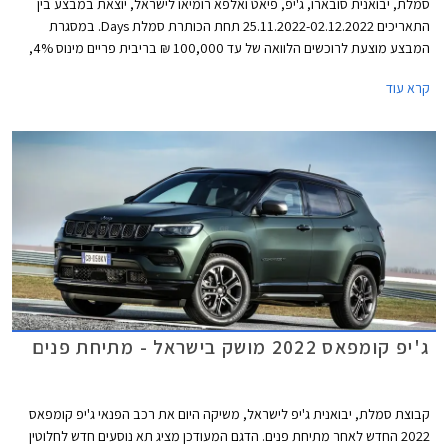
סמלת, יבואנית סובארו, ג'יפ, פיאט ואלפא רומיאו לישראל, יוצאת במבצע בין
התאריכים 25.11.2022-02.12.2022 תחת הכותרת סמלת Days. במסגרת
המבצע מוצעת לרוכשים הלוואה של עד 100,000 ₪ בריבית פריים מינוס 4%,
כלומר ריבית של 0.25% נכון להיום. לחילופין יוכלו רוכשי דגמי אלפא רומיאו וג'יפ
קרא עוד
לבחור בהלוואה של עד 300,000 ₪ בריבית פריים מינוס 0.5%, כלומר ריבית
של 3.75% נכון להיום. כל מסלולי המימון מוצעים לתקופה של עד 60 חודשים
וכוללים עמלת הקמה בסך 1.5% ממחיר הרכב ודמי משכון ושעבוד בסך 350 ₪,
שניהם בצירוף מע"מ.
ג'יפ קומפאס 2022 מושק בישראל - מתיחת פנים
קבוצת סמלת, יבואנית ג'יפ לישראל, משיקה היום את רכב הפנאי ג'יפ קומפאס
2022 החדש לאחר מתיחת פנים. הדגם המעודכן מציג תא נוסעים חדש לחלוטין