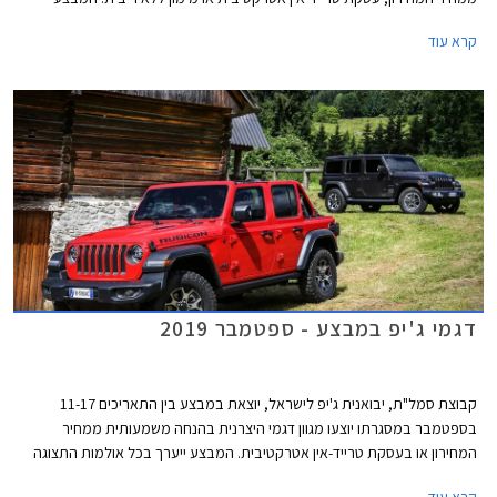
ייערך בכל אולמות התצוגה של ג'יפ ברחבי הארץ.
קרא עוד
דגמי ג'יפ במבצע - ספטמבר 2019
קבוצת סמל"ת, יבואנית ג'יפ לישראל, יוצאת במבצע בין התאריכים 11-17
בספטמבר במסגרתו יוצעו מגוון דגמי היצרנית בהנחה משמעותית ממחיר
המחירון או בעסקת טרייד-אין אטרקטיבית. המבצע ייערך בכל אולמות התצוגה
של ג'יפ ברחבי הארץ.
קרא עוד