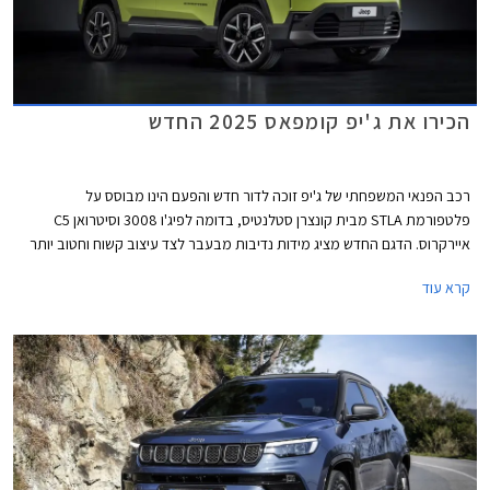
הכירו את ג'יפ קומפאס 2025 החדש
רכב הפנאי המשפחתי של ג'יפ זוכה לדור חדש והפעם הינו מבוסס על
פלטפורמת STLA מבית קונצרן סטלנטיס, בדומה לפיג'ו 3008 וסיטרואן C5
איירקרוס. הדגם החדש מציג מידות נדיבות מבעבר לצד עיצוב קשוח וחטוב יותר
על מנת לפנות לקהל יעד רחב יותר באירופה ובארה"ב. ג'יפ קומפאס 2025
קרא עוד
החדש ישווק עם מנועי בנזין בשילוב מערכת מיילד-הייבריד, פלאג-אין הייבריד
וחשמל בדומה לאחיו הצרפתים אך בניגוד אליהם מקבל גם גרסת הנעה כפולה
חשמלית בהספק משולב של 375 כ"ס לטובת יכולות שטח עדיפות.