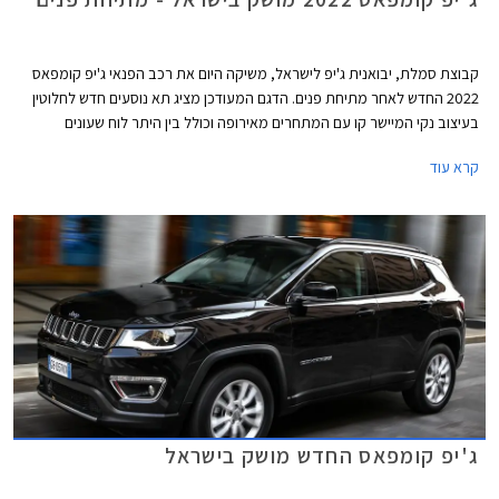
קבוצת סמלת, יבואנית ג'יפ לישראל, משיקה היום את רכב הפנאי ג'יפ קומפאס
2022 החדש לאחר מתיחת פנים. הדגם המעודכן מציג תא נוסעים חדש לחלוטין
בעיצוב נקי המיישר קו עם המתחרים מאירופה וכולל בין היתר לוח שעונים
דיגיטלי, מסך מולטימדיה גדול בסגנון צף, קונסולה מרכזית עם נפח אחסון גדול פי
קרא עוד
שלוש ביחס לדגם הקודם, ורמת גימור גבוהה יותר הודות לדיפונים חדשים וחומרים
משופרים ביחס לקודמו. גם העיצוב החיצוני זכה לטיפול ומציג כעת חזית מלוטשת
עם פנסי לד חדשים.
ג'יפ קומפאס החדש מושק בישראל