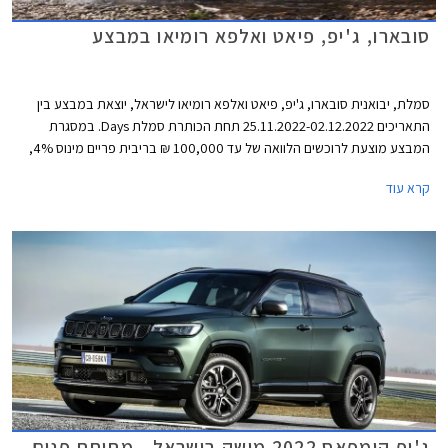
סובארו, ג'יפ, פיאט ואלפא רומיאו במבצע
סמלת, יבואנית סובארו, ג'יפ, פיאט ואלפא רומיאו לישראל, יוצאת במבצע בין
התאריכים 25.11.2022-02.12.2022 תחת הכותרת סמלת Days. במסגרת
המבצע מוצעת לרוכשים הלוואה של עד 100,000 ₪ בריבית פריים מינוס 4%,
כלומר ריבית של 0.25% נכון להיום. לחילופין יוכלו רוכשי דגמי אלפא רומיאו וג'יפ
קרא עוד
לבחור בהלוואה של עד 300,000 ₪ בריבית פריים מינוס 0.5%, כלומר ריבית
של 3.75% נכון להיום. כל מסלולי המימון מוצעים לתקופה של עד 60 חודשים
וכוללים עמלת הקמה בסך 1.5% ממחיר הרכב ודמי משכון ושעבוד בסך 350 ₪,
שניהם בצירוף מע"מ.
ג'יפ קומפאס 2022 מושק בישראל - מתיחת פנים