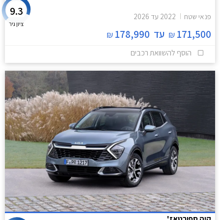
9.3
פנאי שטח
2022
עד
2026
ציון גיר
171,500
עד
178,990
₪
₪
הוסף להשוואת רכבים
קיה ספורטאז'