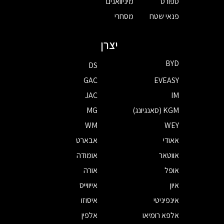
ספורט
מיניוואנים
פנאי שטח
מסחרי
יצרן
BYD
DS
GAC
EVEASY
JAC
IM
KGM (סאנגיונג)
MG
WM
WEY
אאודי
אבארט
אווטאר
אומודה
אופל
אורה
איון
אייווייס
אינפיניטי
איסוזו
אלפא רומיאו
אלפין