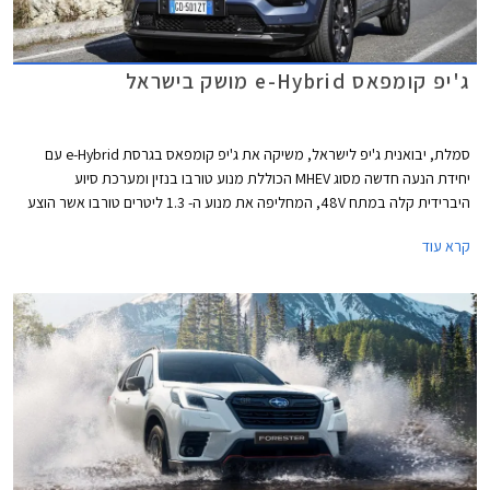
ג'יפ קומפאס e-Hybrid מושק בישראל
סמלת, יבואנית ג'יפ לישראל, משיקה את ג'יפ קומפאס בגרסת e-Hybrid עם
יחידת הנעה חדשה מסוג MHEV הכוללת מנוע טורבו בנזין ומערכת סיוע
היברידית קלה במתח 48V, המחליפה את מנוע ה- 1.3 ליטרים טורבו אשר הוצע
עד כה. הדגם ישווק בשתי רמות אבזור לבחירה במחיר התחלתי של 209,900 ₪.
קרא עוד