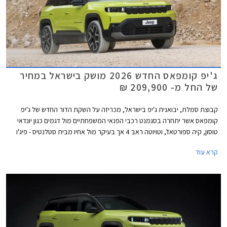
ג'יפ קומפאס החדש 2026 מושק בישראל במחיר
של החל מ- 209,900 ₪
קבוצת סמלת, יבואנית ג'יפ בישראל, מכריזה על השקת הדור החדש של ג'יפ
קומפאס אשר יתחרה בסגמנט רכבי הפנאי המשפחתיים מול דגמים כגון יונדאי
טוסון, קיה ספורטאז', וטויוטה ראב 4 אך בעיקר מול אחיו מבית סטלנטיס - פיג'ו
3008, סיטרואן C5 איירקרוס ואופל גרנדלנד המגיעים עם יחידת הנעה
קרא עוד
ופלטפורמה זהות במחירים זולים משמעותית.