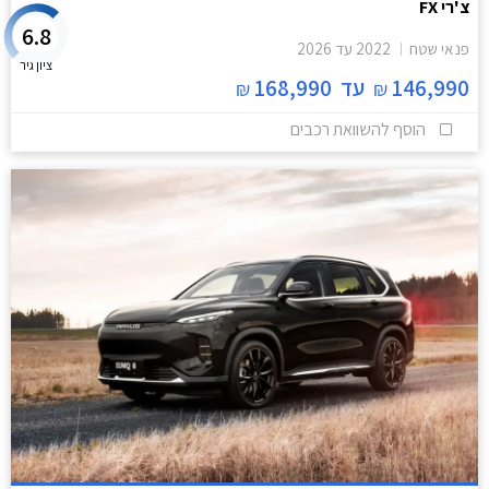
צ'רי FX
6.8
פנאי שטח
2022
עד
2026
ציון גיר
146,990
עד
168,990
₪
₪
הוסף להשוואת רכבים