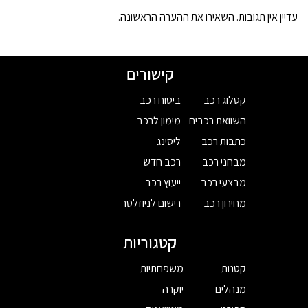
עדיין אין תגובות. השאירו את ההערה הראשונה.
קישורים
קטלוג רכב
ביטוח רכב
השוואת רכבים
מימון לרכב
כתבות רכב
ליסינג
מבחני רכב
רכב חדש
מבצעי רכב
ייעוץ רכב
מחירון רכב
רישום לניוזלטר
קטגוריות
קטנות
משפחתיות
מנהלים
יוקרה