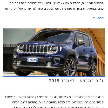
פרימיום הבינוניים, הכוללים את אאודי Q3, וולוו XC40 ודומיהם, זכה למתיחת
פנים המתמקדת בשדרוג מהותי של תא הנוסעים אשר לא יישר קו מול המתחרות
מאירופה בדגם הפורש.
קרא עוד
ג'יפ במבצע - דצמבר 2019
קבוצת סמל"ת, יבואנית ג'יפ לישראל, יוצאת במבצע בין התאריכים 1-6 בדצמבר
2019 במסגרתו יוצעו דגמי ג'יפ 2020 בהטבות שונות בהתאם לדגם: הנחה
ממחיר המחירון, עסקת טרייד-אין אטרקטיבית או מימון ללא ריבית. המבצע