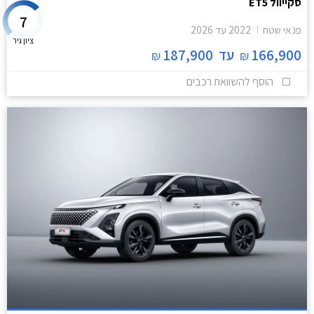
סקייוול ET5
7
פנאי שטח
2022
עד
2026
ציון גיר
166,900
עד
187,900
₪
₪
הוסף להשוואת רכבים