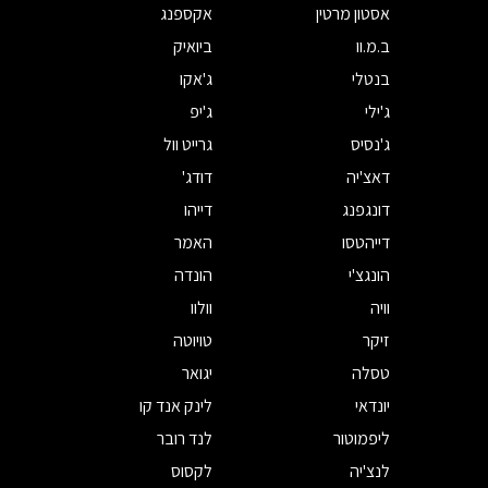
אסטון מרטין
אקספנג
ב.מ.וו
ביואיק
בנטלי
ג'אקו
ג'ילי
ג'יפ
ג'נסיס
גרייט וול
דאצ'יה
דודג'
דונגפנג
דייהו
דייהטסו
האמר
הונגצ'י
הונדה
וויה
וולוו
זיקר
טויוטה
טסלה
יגואר
יונדאי
לינק אנד קו
ליפמוטור
לנד רובר
לנצ'יה
לקסוס