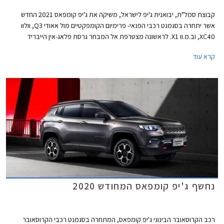
קבוצת סמל"ת, יבואנית ג'יפ לישראל, משיקה את ג'יפ קומפאס 2021 החדש
אשר יתחרה בסגמנט רכבי הפנאי- פרימיום הקומפקטיים מול אאודי Q3, וולוו
XC40, וב.מ.וו X1. לראשונה מצטרפת אל המבחר גרסת פלאג-אין הייבריד
נטענת, בעלת טווח נסיעה חשמלי של 50 ק"מ.
קרא עוד
נחשף ג'יפ קומפאס המחודש 2020
רכב הקרוסאובר הבינוני ג'יפ קומפאס, המתחרה בסגמנט רכבי הקרוסאובר