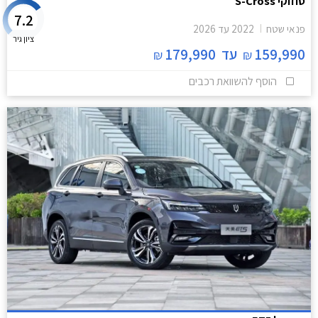
סוזוקי S-Cross
7.2
פנאי שטח
2022
עד
2026
ציון גיר
159,990
עד
179,990
₪
₪
הוסף להשוואת רכבים