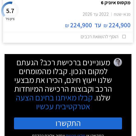
מקסוס איוניק 6
5.7
פנאי שטח
2022
עד
2026
ציון גיר
224,900
עד
224,900
₪
₪
הוסף להשוואת רכבים
מעוניינים ברכישת רכב? הגעתם
למקום הנכון. קבלו מהמומחים
שלנו ייעוץ חינם, הכירו את מבצעי
הרכב וקבוצות הרכישה המיוחדות
שלנו.
קבלו מאיתנו בחינם הצעה
אטרקטיבית עכשיו
התקשרו
התקשרו או
מלאו פרטים
ונחזור אליכם בהקדם