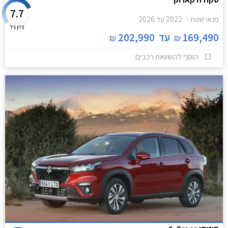
7.7
פנאי שטח
2022
עד
2026
ציון גיר
169,490
עד
202,990
₪
₪
הוסף להשוואת רכבים