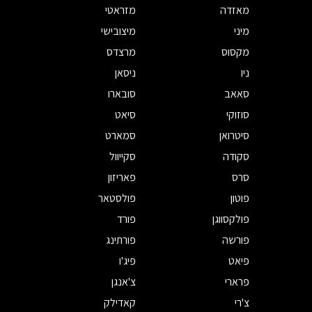
מאזדה
מזראטי
מיני
מיצובישי
מקסוס
מרצדס
ניו
ניסאן
סאאב
סובארו
סוזוקי
סיאט
סיטרואן
סמארט
סקודה
סקייוול
סרס
פאריזון
פוטון
פולסטאר
פולקסווגן
פורד
פורשה
פורתינג
פיאט
פיג'ו
פרארי
צ'אנגן
צ'רי
קאדילק