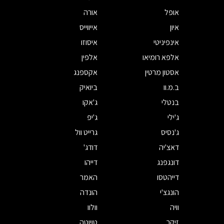
אופל
אורה
איון
אייווייס
אינפיניטי
איסוזו
אלפא רומיאו
אלפין
אסטון מרטין
אקספנג
ב.מ.וו
ביואיק
בנטלי
ג'אקו
ג'ילי
ג'יפ
ג'נסיס
גרייט וול
דאצ'יה
דודג'
דונגפנג
דייהו
דייהטסו
האמר
הונגצ'י
הונדה
וויה
וולוו
זיקר
טויוטה