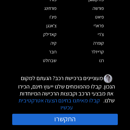
פורשה
פורתינג
פיאט
פיג'ו
פרארי
צ'אנגן
צ'רי
קאדילק
קופרה
קיה
קרייזלר
רובר
רנו
שברולט
מעוניינים ברכישת רכב? הגעתם למקום
הנכון. קבלו מהמומחים שלנו ייעוץ חינם, הכירו
את מבצעי הרכב וקבוצות הרכישה המיוחדות
שלנו.
קבלו מאיתנו בחינם הצעה אטרקטיבית
עכשיו
התקשרו