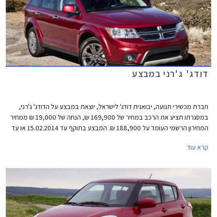
דודג' ג'רני במבצע
חברת מכשירי תנועה, יבואנית דודג' לישראל, יוצאת במבצע על הדודג' ג'רני,
במסגרתו תציע את הרכב במחיר של 169,900 ₪, הנחה של 19,000 ₪ ממחיר
המחירון הרשמי העומד על 188,900 ₪. המבצע בתוקף עד 15.02.2014 או עד
גמר המלאי ואינו כולל אגרות רישוי או אבזור בהתקנה מקומית.
קרא עוד