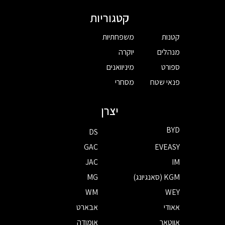
קטגוריות
קטנות
משפחתיות
מנהלים
יוקרה
ספורט
מיניוואנים
פנאי שטח
מסחרי
יצרן
BYD
DS
GAC
EVEASY
JAC
IM
KGM (סאנגיונג)
MG
WM
WEY
אאודי
אבארט
אווטאר
אומודה