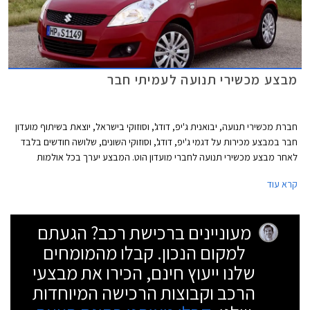
מבצע מכשירי תנועה לעמיתי חבר
חברת מכשירי תנועה, יבואנית ג'יפ, דודג', וסוזוקי בישראל, יוצאת בשיתוף מועדון
חבר במבצע מכירות על דגמי ג'יפ, דודג', וסוזוקי השונים, שלושה חודשים בלבד
לאחר מבצע מכשירי תנועה לחברי מועדון הוט. המבצע יערך בכל אולמות
התצוגה של מכשירי תנועה בין התאריכים 24.05.2013 - 19.04.2013 ובמסגרתו
קרא עוד
ייהנו עמיתי חבר מהטבות שונות: הנחות על רכישת רכב חדש, הנחות אבזור
ברכישת רכב חדש, הטבות מימון, ושי יקר ערך מתנת חבר. הרוכשים במסגרת
המבצע ייהנו גם מאפשרות לתשלום של עד 30,000 ₪ בכרטיס אשראי חבר
מעוניינים ברכישת רכב? הגעתם
צרכנות. להלן דוגמאות להנחות והטבות במסגרת המבצע:
למקום הנכון. קבלו מהמומחים
שלנו ייעוץ חינם, הכירו את מבצעי
הרכב וקבוצות הרכישה המיוחדות