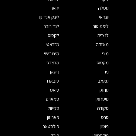
טסלה
יגואר
יונדאי
לינק אנד קו
ליפמוטור
לנד רובר
לנצ'יה
לקסוס
מאזדה
מזראטי
מיני
מיצובישי
מקסוס
מרצדס
ניו
ניסאן
סאאב
סובארו
סוזוקי
סיאט
סיטרואן
סמארט
סקודה
סקייוול
סרס
פאריזון
פוטון
פולסטאר
פולקסווגן
פורד