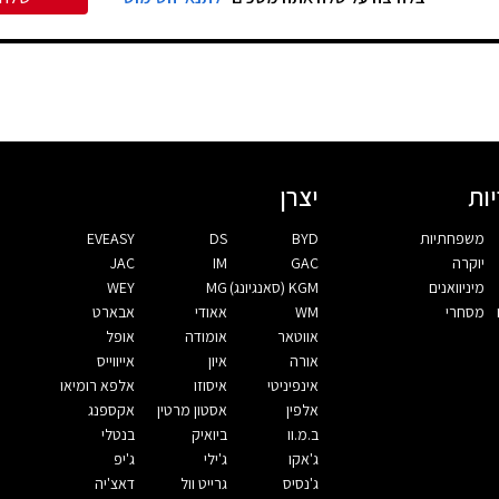
ות
יצרן
משפחתיות
BYD
DS
EVEASY
יוקרה
GAC
IM
JAC
מיניוואנים
KGM (סאנגיונג)
MG
WEY
מסחרי
WM
אאודי
אבארט
אווטאר
אומודה
אופל
אורה
איון
אייווייס
אינפיניטי
איסוזו
אלפא רומיאו
אלפין
אסטון מרטין
אקספנג
ב.מ.וו
ביואיק
בנטלי
ג'אקו
ג'ילי
ג'יפ
ג'נסיס
גרייט וול
דאצ'יה