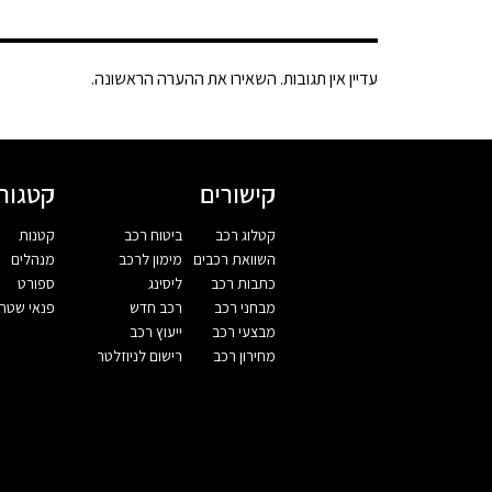
עדיין אין תגובות. השאירו את ההערה הראשונה.
קישורים
קטגורי
קטלוג רכב
ביטוח רכב
קטנות
השוואת רכבים
מימון לרכב
מנהלים
כתבות רכב
ליסינג
ספורט
מבחני רכב
רכב חדש
פנאי שטח
מבצעי רכב
ייעוץ רכב
מחירון רכב
רישום לניוזלטר