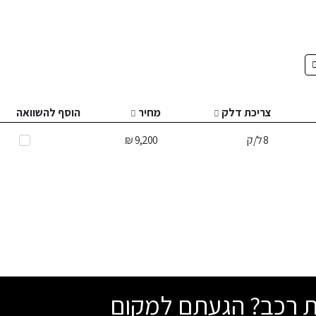
צריכת דלק
מחיר
הוסף להשוואה
8
ל/ק
9,200 ₪
שת רכב? הגעתם למקום