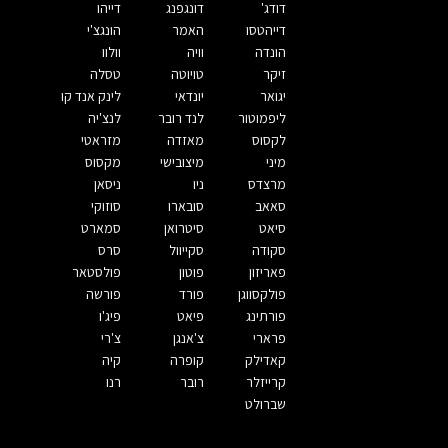
דודג'
דונגפנג
דייהו
דייהטסו
האמר
הונגצ'י
הונדה
וויה
וולוו
זיקר
טויוטה
טסלה
יגואר
יונדאי
לינק אנד קו
ליפמוטור
לנד רובר
לנצ'יה
לקסוס
מאזדה
מזראטי
מיני
מיצובישי
מקסוס
מרצדס
ניו
ניסאן
סאאב
סובארו
סוזוקי
סיאט
סיטרואן
סמארט
סקודה
סקייוול
סרס
פאריזון
פוטון
פולסטאר
פולקסווגן
פורד
פורשה
פורתינג
פיאט
פיג'ו
פרארי
צ'אנגן
צ'רי
קאדילק
קופרה
קיה
קרייזלר
רובר
רנו
שברולט