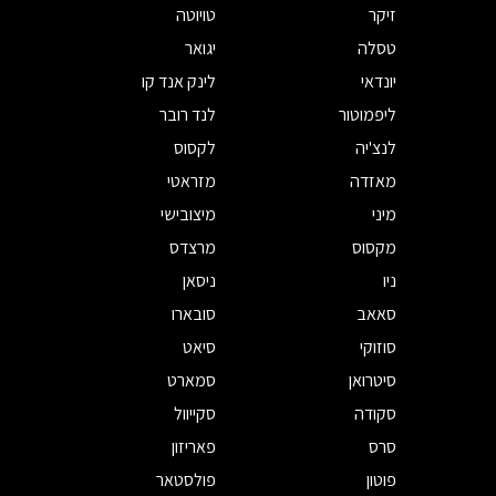
זיקר
טויוטה
טסלה
יגואר
יונדאי
לינק אנד קו
ליפמוטור
לנד רובר
לנצ'יה
לקסוס
מאזדה
מזראטי
מיני
מיצובישי
מקסוס
מרצדס
ניו
ניסאן
סאאב
סובארו
סוזוקי
סיאט
סיטרואן
סמארט
סקודה
סקייוול
סרס
פאריזון
פוטון
פולסטאר