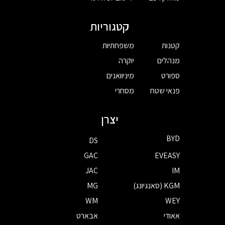
קטגוריות
קטנות
משפחתיות
מנהלים
יוקרה
ספורט
מיניוואנים
פנאי שטח
מסחרי
יצרן
BYD
DS
GAC
EVEASY
JAC
IM
KGM (סאנגיונג)
MG
WM
WEY
אאודי
אבארט