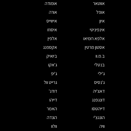
אווטאר
אומודה
אופל
אורה
איון
אייווייס
אינפיניטי
איסוזו
אלפא רומיאו
אלפין
אסטון מרטין
אקספנג
ב.מ.וו
ביואיק
בנטלי
ג'אקו
ג'ילי
ג'יפ
ג'נסיס
גרייט וול
דאצ'יה
דודג'
דונגפנג
דייהו
דייהטסו
האמר
הונגצ'י
הונדה
וויה
וולוו