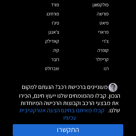
פולקסווגן
פורד
פורשה
פורתינג
פיאט
פיג'ו
פרארי
צ'אנגן
צ'רי
קאדילק
קופרה
קיה
קרייזלר
רובר
רנו
שברולט
מעוניינים ברכישת רכב? הגעתם למקום
הנכון. קבלו מהמומחים שלנו ייעוץ חינם, הכירו
את מבצעי הרכב וקבוצות הרכישה המיוחדות
שלנו.
קבלו מאיתנו בחינם הצעה אטרקטיבית
עכשיו
התקשרו