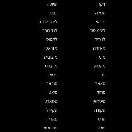
זיקר
טויוטה
טסלה
יגואר
יונדאי
לינק אנד קו
ליפמוטור
לנד רובר
לנצ'יה
לקסוס
מאזדה
מזראטי
מיני
מיצובישי
מקסוס
מרצדס
ניו
ניסאן
סאאב
סובארו
סוזוקי
סיאט
סיטרואן
סמארט
סקודה
סקייוול
סרס
פאריזון
פוטון
פולסטאר