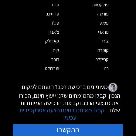
פולקסווגן
פורד
פורשה
פורתינג
פיאט
פיג'ו
פרארי
צ'אנגן
צ'רי
קאדילק
קופרה
קיה
קרייזלר
רובר
רנו
שברולט
מעוניינים ברכישת רכב? הגעתם למקום
הנכון. קבלו מהמומחים שלנו ייעוץ חינם, הכירו
את מבצעי הרכב וקבוצות הרכישה המיוחדות
שלנו.
קבלו מאיתנו בחינם הצעה אטרקטיבית
עכשיו
התקשרו