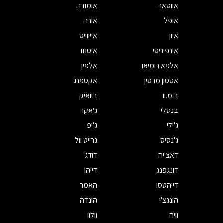
אווטאר
אומודה
אופל
אורה
איון
אייווייס
אינפיניטי
איסוזו
אלפא רומיאו
אלפין
אסטון מרטין
אקספנג
ב.מ.וו
ביואיק
בנטלי
ג'אקו
ג'ילי
ג'יפ
ג'נסיס
גרייט וול
דאצ'יה
דודג'
דונגפנג
דייהו
דייהטסו
האמר
הונגצ'י
הונדה
וויה
וולוו