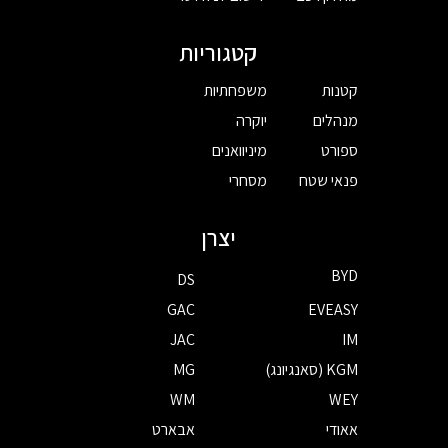
קטגוריות
קטנות
משפחתיות
מנהלים
יוקרה
ספורט
מיניוואנים
פנאי שטח
מסחרי
יצרן
BYD
DS
GAC
EVEASY
JAC
IM
KGM (סאנגיונג)
MG
WM
WEY
אאודי
אבארט