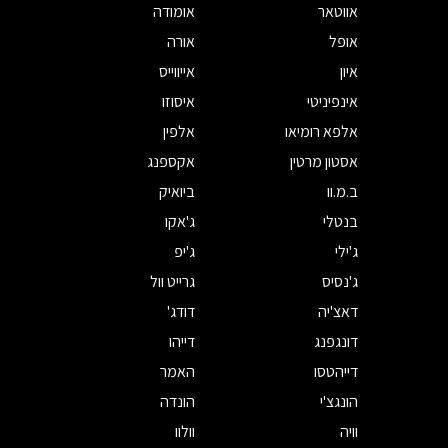
אווטאר
אומודה
אופל
אורה
איון
אייווייס
אינפיניטי
איסוזו
אלפא רומיאו
אלפין
אסטון מרטין
אקספנג
ב.מ.וו
ביואיק
בנטלי
ג'אקו
ג'ילי
ג'יפ
ג'נסיס
גרייט וול
דאצ'יה
דודג'
דונגפנג
דייהו
דייהטסו
האמר
הונגצ'י
הונדה
וויה
וולוו