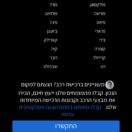
פולקסווגן
פורד
פורשה
פורתינג
פיאט
פיג'ו
פרארי
צ'אנגן
צ'רי
קאדילק
קופרה
קיה
קרייזלר
רובר
רנו
שברולט
מעוניינים ברכישת רכב? הגעתם למקום
הנכון. קבלו מהמומחים שלנו ייעוץ חינם, הכירו
את מבצעי הרכב וקבוצות הרכישה המיוחדות
שלנו.
קבלו מאיתנו בחינם הצעה אטרקטיבית
עכשיו
התקשרו