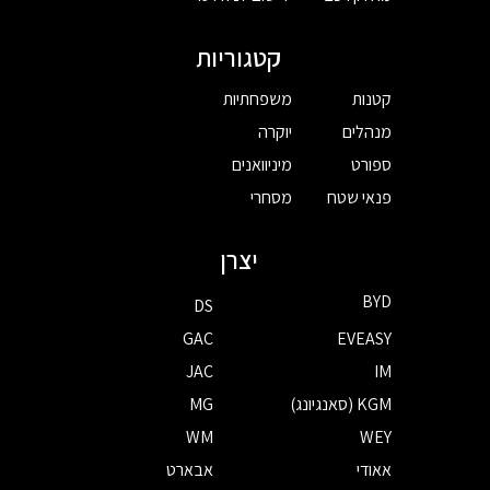
קטגוריות
קטנות
משפחתיות
מנהלים
יוקרה
ספורט
מיניוואנים
פנאי שטח
מסחרי
יצרן
BYD
DS
GAC
EVEASY
JAC
IM
KGM (סאנגיונג)
MG
WM
WEY
אאודי
אבארט