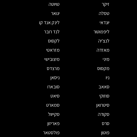
זיקר
טויוטה
טסלה
יגואר
יונדאי
לינק אנד קו
ליפמוטור
לנד רובר
לנצ'יה
לקסוס
מאזדה
מזראטי
מיני
מיצובישי
מקסוס
מרצדס
ניו
ניסאן
סאאב
סובארו
סוזוקי
סיאט
סיטרואן
סמארט
סקודה
סקייוול
סרס
פאריזון
פוטון
פולסטאר