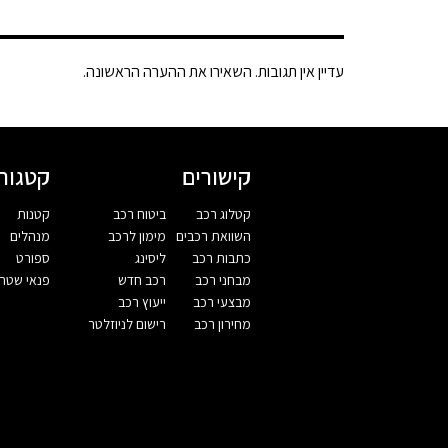
עדיין אין תגובות. השאירו את ההערה הראשונה.
קישורים
קטגורי
קטלוג רכב
ביטוח רכב
קטנות
השוואת רכבים
מימון לרכב
מנהלים
כתבות רכב
ליסינג
ספורט
מבחני רכב
רכב חדש
פנאי שטח
מבצעי רכב
ייעוץ רכב
מחירון רכב
רישום לניוזלטר