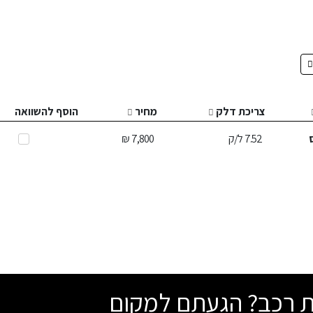
צריכת דלק
מחיר
הוסף להשוואה
7.52
ל/ק
7,800 ₪
שת רכב? הגעתם למקום