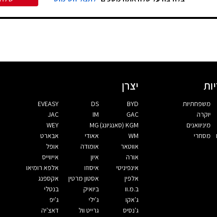
ות
יצרן
משפחתיות
BYD
DS
EVEASY
יוקרה
GAC
IM
JAC
מיניוואנים
KGM (סאנגיונג)
MG
WEY
מסחרי
WM
אאודי
אבארט
אווטאר
אומודה
אופל
אורה
איון
אייווייס
אינפיניטי
איסוזו
אלפא רומיאו
אלפין
אסטון מרטין
אקספנג
ב.מ.וו
ביואיק
בנטלי
ג'אקו
ג'ילי
ג'יפ
ג'נסיס
גרייט וול
דאצ'יה