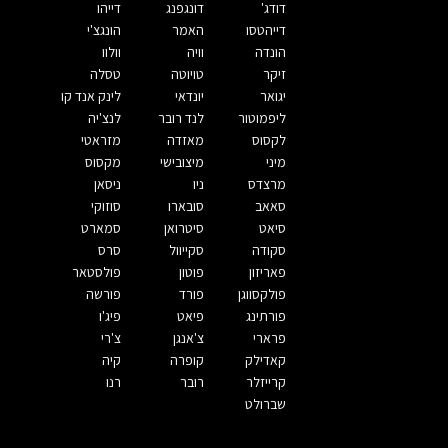
דודג'
דונגפנג
דייהו
דייהטסו
האמר
הונגצ'י
הונדה
וויה
וולוו
זיקר
טויוטה
טסלה
יגואר
יונדאי
לינק אנד קו
ליפמוטור
לנד רובר
לנצ'יה
לקסוס
מאזדה
מזראטי
מיני
מיצובישי
מקסוס
מרצדס
ניו
ניסאן
סאאב
סובארו
סוזוקי
סיאט
סיטרואן
סמארט
סקודה
סקייוול
סרס
פאריזון
פוטון
פולסטאר
פולקסווגן
פורד
פורשה
פורתינג
פיאט
פיג'ו
פרארי
צ'אנגן
צ'רי
קאדילק
קופרה
קיה
קרייזלר
רובר
רנו
שברולט