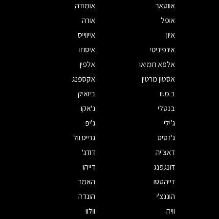
אווטאר
אומודה
אופל
אורה
איון
אייווייס
אינפיניטי
איסוזו
אלפא רומיאו
אלפין
אסטון מרטין
אקספנג
ב.מ.וו
ביואיק
בנטלי
ג'אקו
ג'ילי
ג'יפ
ג'נסיס
גרייט וול
דאצ'יה
דודג'
דונגפנג
דייהו
דייהטסו
האמר
הונגצ'י
הונדה
וויה
וולוו