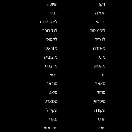
זיקר
טויוטה
טסלה
יגואר
יונדאי
לינק אנד קו
ליפמוטור
לנד רובר
לנצ'יה
לקסוס
מאזדה
מזראטי
מיני
מיצובישי
מקסוס
מרצדס
ניו
ניסאן
סאאב
סובארו
סוזוקי
סיאט
סיטרואן
סמארט
סקודה
סקייוול
סרס
פאריזון
פוטון
פולסטאר