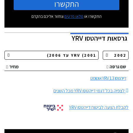
התקשרו
התקשרו או
מלאו פרטים
ונחזור אליכם בהקדם
גרסאות
דייהטסו YRV
שם גרסה
מחיר
דייהטסו YRV 1.3 אוטומט
לצפיה בכל דגמי דייהטסו YRV מכל השנים
לקבלת הצעה לביטוח דייהטסו YRV