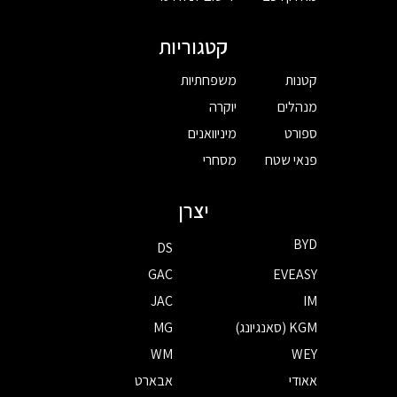
קטגוריות
קטנות
משפחתיות
מנהלים
יוקרה
ספורט
מיניוואנים
פנאי שטח
מסחרי
יצרן
BYD
DS
GAC
EVEASY
JAC
IM
KGM (סאנגיונג)
MG
WM
WEY
אאודי
אבארט