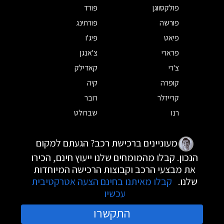
פולקסווגן
פורד
פורשה
פורתינג
פיאט
פיג'ו
פרארי
צ'אנגן
צ'רי
קאדילק
קופרה
קיה
קרייזלר
רובר
רנו
שברולט
מעוניינים ברכישת רכב? הגעתם למקום
הנכון. קבלו מהמומחים שלנו ייעוץ חינם, הכירו
את מבצעי הרכב וקבוצות הרכישה המיוחדות
שלנו.
קבלו מאיתנו בחינם הצעה אטרקטיבית
עכשיו
התקשרו