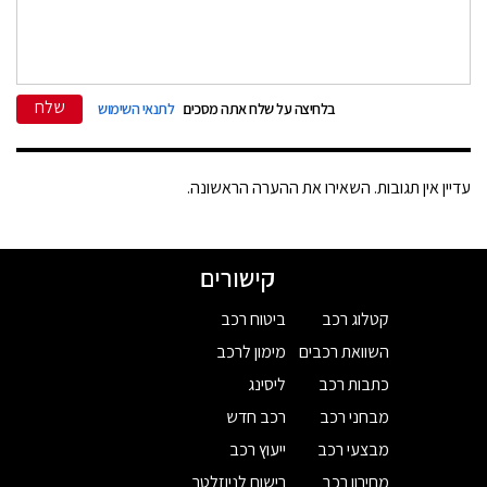
שלח
בלחיצה על שלח אתה מסכים
לתנאי השימוש
עדיין אין תגובות. השאירו את ההערה הראשונה.
קישורים
קטלוג רכב
ביטוח רכב
השוואת רכבים
מימון לרכב
כתבות רכב
ליסינג
מבחני רכב
רכב חדש
מבצעי רכב
ייעוץ רכב
מחירון רכב
רישום לניוזלטר