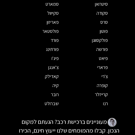
סיטרואן
סמארט
סקודה
סקייוול
סרס
פאריזון
פוטון
פולסטאר
פולקסווגן
פורד
פורשה
פורתינג
פיאט
פיג'ו
פרארי
צ'אנגן
צ'רי
קאדילק
קופרה
קיה
קרייזלר
רובר
רנו
שברולט
מעוניינים ברכישת רכב? הגעתם למקום
הנכון. קבלו מהמומחים שלנו ייעוץ חינם, הכירו