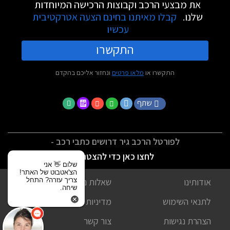
את מבצעי הרכב וקבוצות הרכישה המיוחדות
שלנו.
קבלו מאיתנו בחינם הצעה אטרקטיבית
עכשיו
התקשרו
התקשרו או
מלאו פרטים
ונחזור אליכם בהקדם
שתף
לפורטל הרכב גיר דרושים כתבי רכב -
לחצו כאן כדי להצטרף
שלום 👋 אני
הצ'אטבוט של האתר!
צריך עזרה? התחל
אודותינו
שאלות נפוצות
שיחה.
לתנאי השימוש
מדיניות פרטיות
הצהרת נגישות
צור קשר