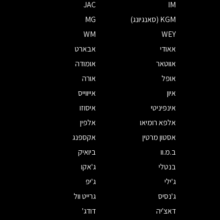
JAC
IM
KGM (סאנגיונג)
MG
WM
WEY
אאודי
אבארט
אווטאר
אומודה
אופל
אורה
איון
אייווייס
אינפיניטי
איסוזו
אלפא רומיאו
אלפין
אסטון מרטין
אקספנג
ב.מ.וו
ביואיק
בנטלי
ג'אקו
ג'ילי
ג'יפ
ג'נסיס
גרייט וול
דאצ'יה
דודג'