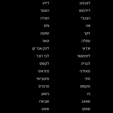
דונגפנג
דייהו
דייהטסו
האמר
הונגצ'י
הונדה
וויה
וולוו
זיקר
טויוטה
טסלה
יגואר
יונדאי
לינק אנד קו
ליפמוטור
לנד רובר
לנצ'יה
לקסוס
מאזדה
מזראטי
מיני
מיצובישי
מקסוס
מרצדס
ניו
ניסאן
סאאב
סובארו
סוזוקי
סיאט