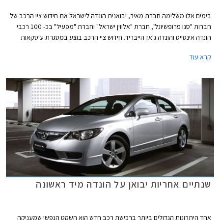
בימים אלו משלימה חברת מאיר, יבואנית הונדה לישראל את חידוש ציי הרכב של
חברות "סנו פרופשיונל", חברת "אלווין ישראל" וחברת "מפעיל" בכ- 100 רכבי
הונדה אינסייט והונדה ג'אז הייבריד. חידוש ציי הרכב בוצע במסגרת עיסקאות
ליסינג בשיתוף עם חברת הרץ (Hertz) והוא מצטרף לעסקאות נוספות שבוצעו
קרא עוד
לאחרונה, במסגתרן נמכרו רכבי הונדה לציי רכב נוספים.
שנתיים אחריות יבואן על הונדה מיד ראשונה
אחד היתרונות הגדולים ביותר ברכישת רכב חדש הוא השקט הנפשי שמעניקה