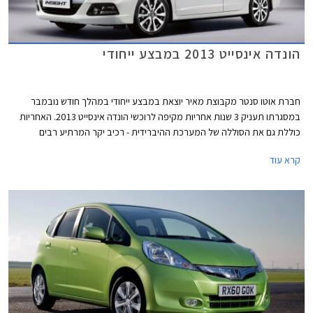
הונדה אינסייט 2013 במבצע ייחודי
חברת אוטו סנטר מקבוצת מאיר יוצאת במבצע ייחודי במהלך חודש נובמבר
במסגרתו תעניק 3 שנות אחריות מקיפה לרוכשי הונדה אינסייט 2013. האחריות
כוללת גם את הסוללה של המערכת ההיברידית - רכיב יקר המרתיע רבים
מרכישת מכונית היברידית משומשת. מדובר במהלך יוצא דופן בשוק היד שניה בו
קרא עוד
מקובל להעניק אחריות מלאה או חלקית לשנה אחת בלבד. בנוסף מתחייבת
אוטו סנטר לרכישת הרכב מהלקוח לאחר שלוש שנים מבלי שהלקוח יתחייב
לרכוש רכב נוסף. מחירה של הונדה אינסייט 2013 יעמוד במהלך המבצע על
58,900 ₪.