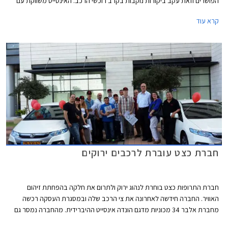
הפושרים וזאת עקב ביקורות נוקבות בקרב רוכשי הרכב. האינסייט משווקת עם
מנוע בנזין בנפח 1.4 ליטר המפיק יחד עם מנוע העזר החשמלי 98 כ"ס ומומנט
קרא עוד
מירבי של 17 קג"מ המשודכים לתיבת הילוכים רציפה. צריכת הדלק, גולת
הכותרת בכל רכב היברידי, עומדת לפי נתוני היצרן על 4.1 ליטר למאה ק"מ
(24.4 ק"מ לליטר) בנסיעה משולבת ומציבה את האינסייט בקבוצת זיהום 2.
חברת כצט עוברת לרכבים ירוקים
חברת התרופות כצט בוחרת לנהוג ירוק ולתרום את חלקה בהפחתת זיהום
האוויר. החברה חידשה לאחרונה את צי הרכב שלה ובמסגרת העסקה רכשה
מחברת אלבר 34 מכוניות מדגם הונדה אינסייט ההיברידית. מהחברה נמסר גם
כי הם מתכוונים לרכוש כמות נוספת ומשמעותית של דגם האינסייט.