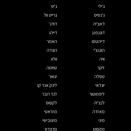
ג'ילי
ג'יפ
ג'נסיס
גרייט וול
דאצ'יה
דודג'
דונגפנג
דייהו
דייהטסו
האמר
הונגצ'י
הונדה
וויה
וולוו
זיקר
טויוטה
טסלה
יגואר
יונדאי
לינק אנד קו
ליפמוטור
לנד רובר
לנצ'יה
לקסוס
מאזדה
מזראטי
מיני
מיצובישי
מקסוס
מרצדס