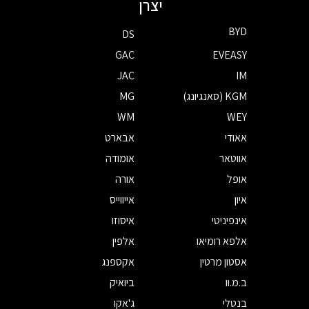
יצרן
BYD
DS
GAC
EVEASY
JAC
IM
KGM (סאנגיונג)
MG
WM
WEY
אאודי
אבארט
אווטאר
אומודה
אופל
אורה
איון
אייווייס
אינפיניטי
איסוזו
אלפא רומיאו
אלפין
אסטון מרטין
אקספנג
ב.מ.וו
ביואיק
בנטלי
ג'אקו