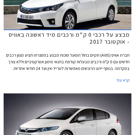
מבצע על רכבי 0 ק"מ ורכבים מיד ראשונה באוויס
- אוקטובר 2017
חברת אוויס (AVIS) תקיים בחול המועד סוכות מבצע במסגרתו תציע מגוון רכבים
חדשים עם 0 ק"מ ורכבים מבעלות קודמת בתנאי מימון אטרקטיביים וללא צורך
במקדמה. בנוסף ייהנו הרוכשים מאפשרות לטרייד-אין ועד 24 חודשי אחריות.
המבצע יערך בין התאריכים 5-12 באוקטובר 2017 בגני התערוכה בתל-אביב.
קרא עוד