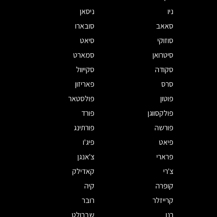
ניו
ניסאן
סאאב
סובארו
סוזוקי
סיאט
סיטרואן
סמארט
סקודה
סקייוול
סרס
פאריזון
פוטון
פולסטאר
פולקסווגן
פורד
פורשה
פורתינג
פיאט
פיג'ו
פרארי
צ'אנגן
צ'רי
קאדילק
קופרה
קיה
קרייזלר
רובר
רנו
שברולט