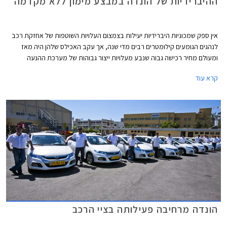
ההיברידיות של הונדה במבצע מימון ללא מקדמה
אין ספק שמכוניות היברידיות יעילות בצמצום העלויות השוטפות של אחזקת רכב
לנהגים הגומעים קילומטרים רבים מדי שנה, אך עקב האכילס שלהן היה מאז
ומעולם מחיר רכישה גבוה שנבע מעלויות ייצור גבוהות של מערכת ההנעה
המתקדמת. למרות מיסוי נמוך שגובה הממשלה על רכבים חשמליים והיברידיים
קרא עוד
והטבות שמעניקות עיריות שונות בישראל כגון חניה חינם לצד מדרכות הצבועות
בכחול-לבן, רכבים היברידיים מתקשים עד היום לתפוס נתח שוק משמעותי.
הונדה מרחיבה פעילותה בציי הרכב