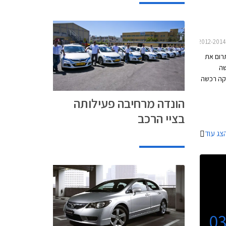
רום את
שה
קה רכשה
הונדה מרחיבה פעילותה
הם
של דגם
בציי הרכב
צג עוד
0