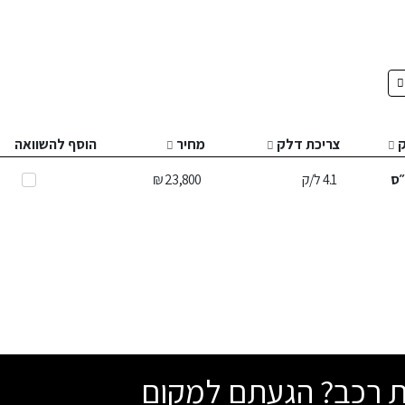
צריכת דלק
מחיר
הוסף להשוואה
ס
4.1
ל/ק
23,800 ₪
שת רכב? הגעתם למקום