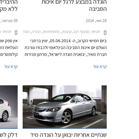
הונדה במבצע לרגל יום איכות
ההיברידי
הסביבה
ללא מק
28 מאי, 2014
09 פברואר, 2014
תגיות:
מבצעי רכב, קטנות, משפחתיות, הונדה, הונדה אינסייט 2012-2014הונדה ג'אז הייבריד 2011-2015
תגיות:
מ
ביום חמישי הקרוב, ה- 05.06.2014, יצוין ברחבי
אין ספק שמכ
העולם יום איכות הסביבה הבינלאומי ולכבודו עורכת
העלויות הש
חברת מאיר, יבואנית הונדה לישראל, מרתון מכירות
קילומטרים 
על דגמיה ההיברידיים. המרתון יערך בתאריכים
היה מאז ומ
קרא עוד
קרא עוד
02.06.2014 - 06.06.2014 ובמהלכו תעניק
ייצור גבו
החברה הנחות של עד 10,000 ₪ ומערכת
מיסוי נמוך
מולטימדיה במתנה.
והיברידיים
כגון חניה 
רכבים היבר
משמעותי.
שנתיים אחריות יבואן על הונדה מיד
דלק לשנ