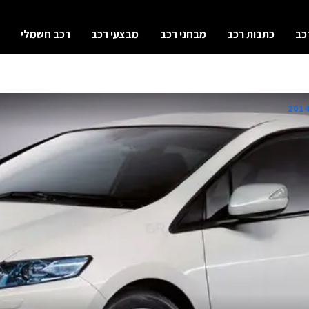
כב
כתבות רכב
מבחני רכב
מבצעי רכב
רכב חשמלי