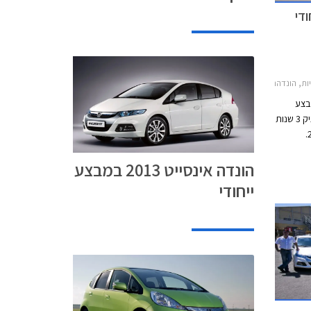
2
נדההונדה אינסייט 2012-2014
בצע
ייחודי במהלך חודש נובמבר במסגרתו תעניק 3 שנות
אחריות מקיפה לרוכשי הונדה אינסייט 2013.
כת
הונדה אינסייט 2013 במבצע
שת
וצא דופן
ייחודי
מלאה או
וטו
נים
ירה של
בצע על