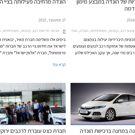
ות של הונדה במבצע מימון
הונדה מרחיבה פעילותה בציי ה
דמה
17 ספטמבר, 2013
בצעי רכב, קטנות, משפחתיות, הונדה, הונדה אינסייט 2012-2014הונדה ג'אז הייבריד 2011-2015
תגיות:
חדשות רכב, קטנות, משפחתיות, הונדה, הונדה אינסייט 2014
וניות היברידיות יעילות בצמצום
בימים אלו משלימה חברת מאיר, יבואנית ה
וטפות של אחזקת רכב לנהגים הגומעים
לישראל את חידוש ציי הרכב של חברות "סנו
רבים מדי שנה, אך עקב האכילס שלהן
פרופשיונל", חברת "אלווין ישראל" וחברת "
עולם מחיר רכישה גבוה שנבע מעלויות
בכ- 100 רכבי הונדה אינסייט והונדה ג'אז 
קרא עוד
הות של מערכת ההנעה המתקדמת. למרות
חידוש ציי הרכב בוצע במסגרת עיסקאות ליס
 שגובה הממשלה על רכבים חשמליים
בשיתוף עם חברת הרץ (Hertz) והוא 
 והטבות שמעניקות עיריות שונות בישראל
לעסקאות נוספות שבוצעו לאחרונה, במסגת
חינם לצד מדרכות הצבועות בכחול-לבן,
רכבי הונדה לציי רכב נוספים.
ידיים מתקשים עד היום לתפוס נתח שוק
ה במתנה ברכישת הונדה
חברת כצט עוברת לרכבים ירוקי