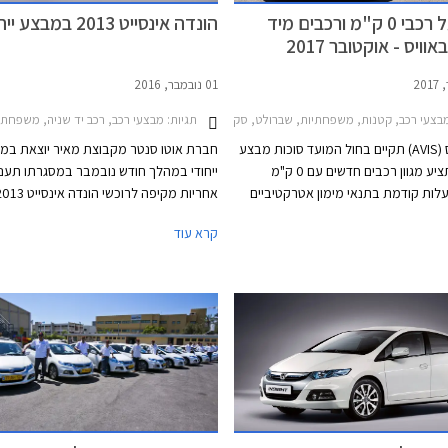
מבצע על רכבי 0 ק"מ ורכבים מיד
הונדה אינסייט 2013 במבצע ייחודי
וויס - אוקטובר 2017
01 נובמבר, 2016
תגיות:
צעי רכב, קטנות, משפחתיות, שברולט, סקודה, טויוטה, הונדה, יונדאי, פורד, הונדה אינסייט 2012-2014, שברולט טראקס 2013-2016, שברולט סוניק 5 דלתות 2011-2017, פורד פוקוס סדאן 2011-2014, יונדאי i30 cw 2012-2015, סקודה אוקטביה 2013-2017מבצע אוויס אוקטובר 017
מבצעי רכב, רכב יד שניה, משפחתיות, הו
חברת אוויס (AVIS) תקיים בחול המועד סוכות מבצע
חברת אוטו סנטר מקבוצת מאיר יוצאת במ
במסגרתו תציע מגוון רכבים חדשים עם 0 ק"מ
לות קודמת בתנאי מימון אטרקטיביים
במקדמה. בנוסף ייהנו הרוכשים
האחריות כוללת גם את הסוללה של המער
קרא עוד
מאפשרות לטרייד-אין ועד 24 חודשי אחריות. המבצע
ההיברידית - רכיב יקר המרתיע רבים מרכי
יערך בין התאריכים 5-12 באוקטובר 2017 בגני
מכונית היברידית משומשת. מדובר במהלך י
תל-אביב.
בשוק היד שניה בו מקובל להעניק אחריות 
חלקית לשנה אחת בלבד. בנוסף מתחייבת א
סנטר לרכישת הרכב מהלקוח לאחר שלוש ש
מבלי שהלקוח יתחייב לרכוש רכב נוסף. מח
הונדה אינסייט 2013 יעמוד במהלך המ
58,900 ₪.