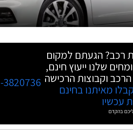
שת רכב? הגעתם למקום
מחים שלנו ייעוץ חינם,
הרכב וקבוצות הרכישה
3-3820736
בלו מאיתנו בחינם
 עכשיו
ליכם בהקדם