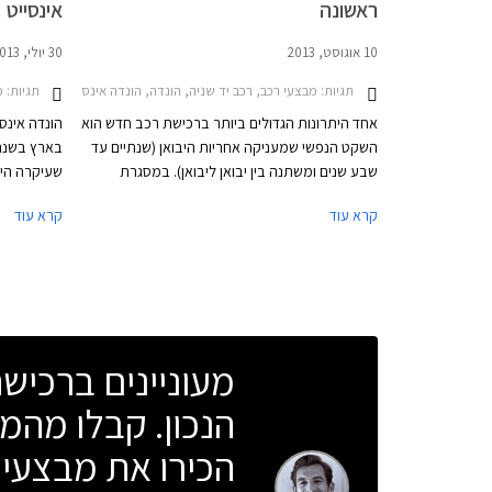
ראשונה
אינסייט
10 אוגוסט, 2013
30 יולי, 2013
תגיות:
מבצעי רכב, רכב יד שניה, הונדה, הונדה אינסייט 2009-2012הונדה סיוויק סדאן 2009-2012
תגיות:
מ
אחד היתרונות הגדולים ביותר ברכישת רכב חדש הוא
הונדה אינס
השקט הנפשי שמעניקה אחריות היבואן (שנתיים עד
שבע שנים ומשתנה בין יבואן ליבואן). במסגרת
שעיקרה היה
האחריות, כל תקלה שקרתה ברכב תוך שימוש סביר
הפושרים וז
קרא עוד
קרא עוד
מתוקנת ע"י היבואן וכך נחסכת מהלקוחות אחת
ההוצאות הכספיות הגדולות ביותר.
הילוכים רצ
מעוניינים ברכי
ומציבה את ה
הנכון. קבלו מהמו
הכירו את מבצעי 