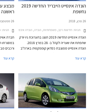
הונדה אינסייט הייבריד החדשה 2019
נחשפת
ראשונה בא
26 מרץ, 2018
26 ספטמבר, 2017
תגיות:
חדשות רכב, משפחתיות, הונדה, הונדה אינסייט 2012-2014תערוכת ניו יורק 2018
תגיות:
מב
הונדה אינסייט החדשה 2019 תוצג בתערוכת ניו יורק
שתפתח את שעריה לקהל ב- 28 במרץ 2018.
הונדה אינסייט ממוצבת כסדאן קומפקטית בארה"ב
ורכבים מבע
(שוק היעד העיקרי עבורה) וממוקמת בין הונדה סיוויק
וללא צורך 
קרא עוד
קרא עוד
סדאן לבין הונדה אקורד. מתחרותיה העיקריות הן
טויוטה פריוס ויונדאי איוניק ההיברידיות.
התערוכה ב