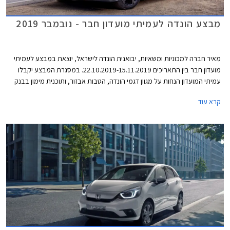
מבצע הונדה לעמיתי מועדון חבר - נובמבר 2019
מאיר חברה למכוניות ומשאיות, יבואנית הונדה לישראל, יוצאת במבצע לעמיתי
מועדון חבר בין התאריכים 22.10.2019-15.11.2019. במסגרת המבצע יקבלו
עמיתי המועדון הנחות על מגוון דגמי הונדה, הטבות אבזור, ותוכנית מימון בבנק
אוצר החייל בריבית של פריים מינוס 0.4%. בנוסף תוצע הלוואה בתנאים
קרא עוד
מועדפים במסגרת תכנית המימון חבר ליס. המבצע יערך בכל אולמות התצוגה
של הונדה ברחבי הארץ.