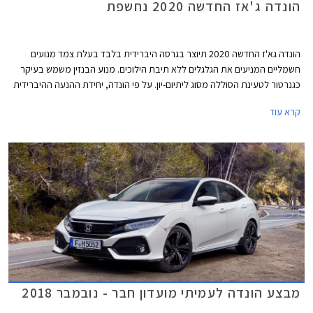
הונדה ג'אז החדשה 2020 נחשפת
הונדה גא'ז החדשה 2020 תיוצר בגרסה היברידית בלבד בעלת צמד מנועים
חשמליים המניעים את הגלגלים ללא תיבת הילוכים. מנוע הבנזין משמש בעיקר
כגנרטור לטעינת הסוללה מסוג ליתיום-יון. על פי הונדה, יחידת ההנעה ההיברידית
של הגאז' מספקת נסיעה חסכונית וחלקה יותר ממערכת היברידית רגילה,
קרא עוד
ועתידה למצוא את מקומה בשלל דגמי החברה. מגמה זו מיישרת קו עם הצהרת
הונדה, לפיה בכוונתה לשווק לשוק האירופאי רכבים חשמליים או היברידיים בלבד
עד לשנת 2025.
מבצע הונדה לעמיתי מועדון חבר - נובמבר 2018