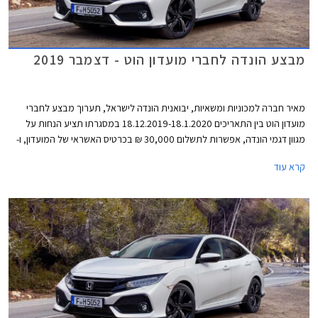
מבצע הונדה לחברי מועדון הוט - דצמבר 2019
מאיר חברה למכוניות ומשאיות, יבואנית הונדה לישראל, תערוך מבצע לחברי
מועדון הוט בין התאריכים 18.12.2019-18.1.2020 במסגרתו תציע הנחות על
מגוון דגמי הונדה, אפשרות לתשלום 30,000 ₪ בכרטיס האשראי של המועדון, ו-
30% הנחה ברכישת אביזרים בהתקנה מקומית. המבצע יתקיים ב- 16 אולמות
קרא עוד
התצוגה של הונדה ברחבי הארץ.