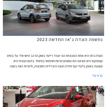
משמעותית של 15,000 ₪ לעומת הדגם היוצא.
נחשפה הונדה ג'אז החדשה 2023
הונדה ג'אז היא אחת המכוניות הכי אנדר רייטד בשוק הרכב הישראלי. על בסיס
קומפקטי היא מציעה תא נוסעים מרווח ושימושי במיוחד. בדגם הנוכחי היא
מוצעת באופן בלעדי עם יחידת הנעה היברידית חסכונית, ולמרות זאת בשנה
החולפת נמסרו בישראל 145 רכבי הונדה ג'אז בלבד. נתון מזערי ביחס
קרא עוד
למתחרות, לתג המחיר הגבוה בוודאי יש חלק בכך. כעת הונדה חושפת מתיחת
פנים להונדה ג'אז אך אנחנו בספק אם זה תצליח לסייע לנתוני המסירות
הזעומים. הונדה ג'אז המעודכנת תוצע לרכישה באירופה כבר בתקופה הקרובה
ואנו מעריכים כי בהמשך השנה היא תגיע גם לישראל.