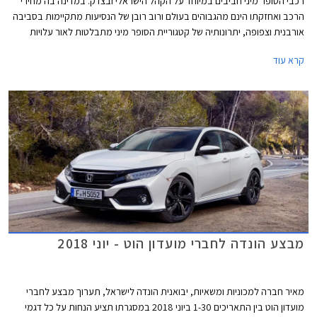
רכבי הסופר מיני חביבים במיוחד על הקהל הישראלי ובצדק. במדינה בה מחירי
הרכב ואחזקתו הינם מהגבוהים בעולם ורוב רובן של הנסיעות מתקיימות בסביבה
אורבנית וצפופה, יתרונותיה של קטגוריית הסופר מיני מתבלטות לאור עלויות
הרכישה והאחזקה הנמוכות, והשימושיות התואמת לסביבה עירונית. בשנים
קרא עוד
האחרונות עברה הקטגוריה מהפכה של ממש. המידות שתפחו, הביאו עימן שיפור
משמעותי במרחב הפנים ונפח תא המטען, כך שהמרווחות בקטגוריה, מציעות
מרחב ונפח הטענה כשל משפחתית מהעשור הקודם. גם מערכות הבטיחות
ואבזור נוחות שהיו עד לא מזמן נחלתם הבלעדית של מכוניות יקרות יותר, זלגו
אל רכבי הסופר מיני, ובחלקן אף לגרסאות הביניים. לאור הביקוש והעניין הער,
רכזנו עבורכם את חמשת רכבי הסופר מיני המובילים בתקציב של עד 110,000
₪.
מבצע הונדה לחברי מועדון הוט - יוני 2018
מאיר חברה למכוניות ומשאיות, יבואנית הונדה לישראל, תערוך מבצע לחברי
מועדון הוט בין התאריכים 1-30 ביוני 2018 במסגרתו תציע הנחות על כל דגמי