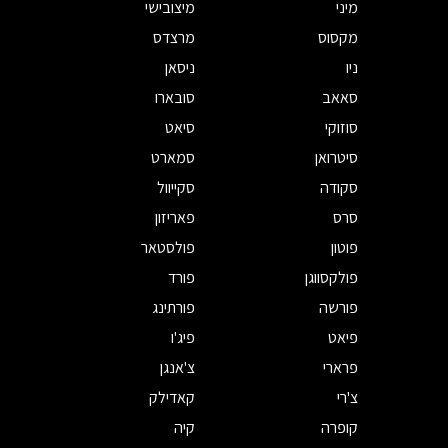
מיני
מיצובישי
מקסוס
מרצדס
ניו
ניסאן
סאאב
סובארו
סוזוקי
סיאט
סיטרואן
סמארט
סקודה
סקייוול
סרס
פאריזון
פוטון
פולסטאר
פולקסווגן
פורד
פורשה
פורתינג
פיאט
פיג'ו
פרארי
צ'אנגן
צ'רי
קאדילק
קופרה
קיה