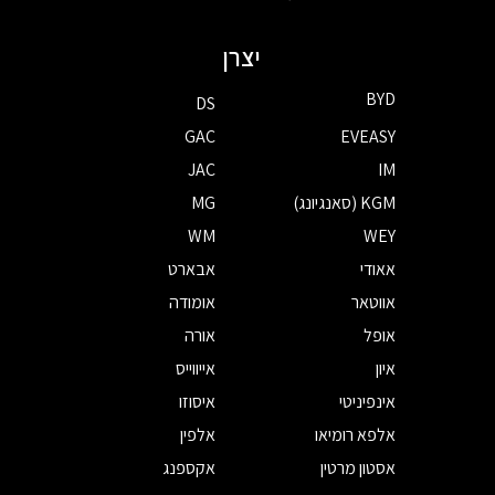
יצרן
BYD
DS
GAC
EVEASY
JAC
IM
KGM (סאנגיונג)
MG
WM
WEY
אאודי
אבארט
אווטאר
אומודה
אופל
אורה
איון
אייווייס
אינפיניטי
איסוזו
אלפא רומיאו
אלפין
אסטון מרטין
אקספנג