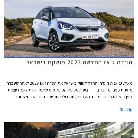
הונדה ג'אז החדשה 2023 מושקת בישראל
מאיר, יבואנית הונדה, החלה לשווק בישראל את הונדה ג'אז 2023 לאחר שעברה
מתיחת פנים. מדובר בדור רביעי למכונית הסופר מיני שתמיד הייתה קצת יוצאת
דופן בשל הבחירה במרכב מיקרוואן, וזה בולט עוד יותר בדור הנוכחי שנותר
בסביבה כמעט נטולת מתחרים כשרוב היצרניות הולכות עם הזרם ומשיקות רכבי
קרא עוד
פנאי קטנים במקום מיקרוואנים. במסגרת מתיחת הפנים מתייקרת הונדה ג'אז
באופן משמעותי ותוצע מעתה במחיר של החל מ- 147,900 ₪ ועד 163,900 ₪
לרמות האבזור הבכירות. מדובר בעליה של 22,000 ₪ לעומת גרסת הכניסה
היוצאת. יצוין כי רמת האבזור הבסיסית קומפורט נגרעה מההיצע וכעת רמת
האבזור אלגנס משמשת כגרסת הכניסה אך גם אז מדובר בהתייקרות