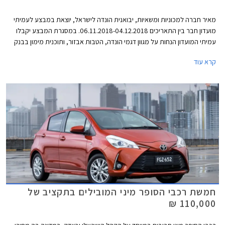
מאיר חברה למכוניות ומשאיות, יבואנית הונדה לישראל, יוצאת במבצע לעמיתי
מועדון חבר בין התאריכים 06.11.2018-04.12.2018. במסגרת המבצע יקבלו
עמיתי המועדון הנחות על מגוון דגמי הונדה, הטבות אבזור, ותוכנית מימון בבנק
אוצר החייל בריבית של פריים מינוס 0.4%. בנוסף תוצע הלוואה בתנאים
קרא עוד
מועדפים במסגרת תכנית המימון חבר ליס. המבצע יערך בכל אולמות התצוגה
של הונדה ברחבי הארץ.
חמשת רכבי הסופר מיני המובילים בתקציב של
110,000 ₪