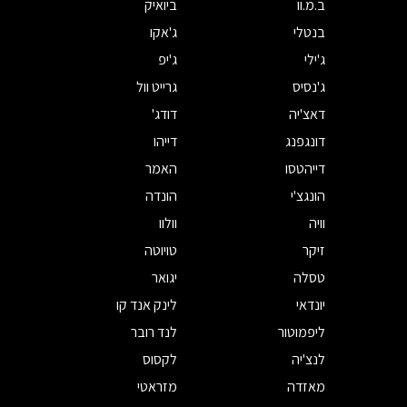
ב.מ.וו
ביואיק
בנטלי
ג'אקו
ג'ילי
ג'יפ
ג'נסיס
גרייט וול
דאצ'יה
דודג'
דונגפנג
דייהו
דייהטסו
האמר
הונגצ'י
הונדה
וויה
וולוו
זיקר
טויוטה
טסלה
יגואר
יונדאי
לינק אנד קו
ליפמוטור
לנד רובר
לנצ'יה
לקסוס
מאזדה
מזראטי