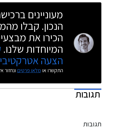
שהמרווחות 
מעוניינים ברכי
כשל משפחת
הבטיחות וא
הנכון. קבלו מהמו
הבלעדית של 
הסופר מיני,
הכירו את מבצעי 
הביקוש והע
הסופר מיני המ
המיוחדות שלנו.
ק
הצעה אטרקטיבית
התקשרו או
מלאו פרטים
ונחזור א
תגובות
תגובות