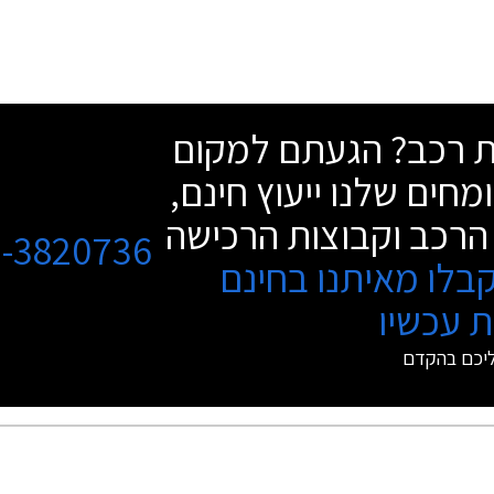
שת רכב? הגעתם למקום
מחים שלנו ייעוץ חינם,
הרכב וקבוצות הרכישה
3-3820736
בלו מאיתנו בחינם
 עכשיו
ליכם בהקדם