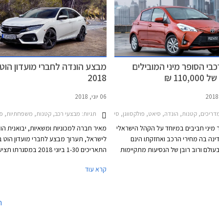
י הארץ.
לפיה בכוונתה לשווק לשוק האירופאי רכבים
חשמליים או היברידיים בלבד עד לשנת 2025.
י הסופר מיני המובילים
מבצע הונדה לחברי מועדון הוט - 
110, ₪
2018
06 יוני, 2018
תות 2017-2022הונדה סיוויק סדאן 2017-2019
תגיות:
ריכים, קטנות, הונדה, סיאט, פולקסווגן, סיטרואן, טויוטה, הונדה ג'אז 2015-2020, טויוטה יאריס 2017-2020, סיאט איביזה 2017-2021, פולקסווגן פולו 5 דלתות 2018-2021, סיטרואן C3 2017-2020מחירון רכב
מבצעי רכב, קטנות, משפחתיות, פנאי שטח, הונדה, הונדה ג'אז 2015-2020, הונדה 5-2018
 מיני חביבים במיוחד על הקהל הישראלי
מאיר חברה למכוניות ומשאיות, יבואנית הו
ינה בה מחירי הרכב ואחזקתו הינם
לישראל, תערוך מבצע לחברי מועדון הוט בי
עולם ורוב רובן של הנסיעות מתקיימות
התאריכים 1-30 ביוני 2018 במסג
בנית וצפופה, יתרונותיה של קטגוריית
קרא עוד
 מתבלטות לאור עלויות הרכישה
₪ בכרטיס הא
מוכות, והשימושיות התואמת לסביבה
רכישת אביזרים בהתקנה מקומית. המבצע 
שנים האחרונות עברה הקטגוריה מהפכה
ב- 16 אולמות התצוגה של הונדה הפרוסים
ה
ידות שתפחו, הביאו עימן שיפור
הארץ.
מרחב הפנים ונפח תא המטען, כך