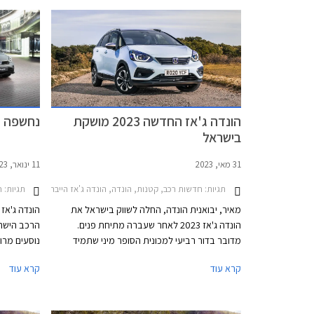
הונדה ג'אז החדשה 2023 מושקת
נחשפה הו
בישראל
31 מאי, 2023
11 ינואר, 2023
תגיות:
חדשות רכב, קטנות, הונדה, הונדה ג'אז הייבריד 2020-2023, הונדה ג'אז הייבריד 2023-2026מחירון רכב
תגיות:
ח
מאיר, יבואנית הונדה, החלה לשווק בישראל את
הונדה ג'אז
הונדה ג'אז 2023 לאחר שעברה מתיחת פנים.
הרכב הישרא
מדובר בדור רביעי למכונית הסופר מיני שתמיד
נוסעים מרוו
הייתה קצת יוצאת דופן בשל הבחירה במרכב
מוצעת באופ
קרא עוד
קרא עוד
מיקרוואן, וזה בולט עוד יותר בדור הנוכחי שנותר
חסכונית, ו
בסביבה כמעט נטולת מתחרים כשרוב היצרניות
הולכות עם הזרם ומשיקות רכבי פנאי קטנים במקום
ביחס למתחר