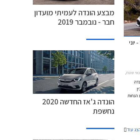
מבצע הונדה לעמיתי מועדון
חבר - נובמבר 2019
יוני
HR-V 201, הונדה סיוויק 5 דלתות 2017-2022הונדה סיוויק סדאן 2017-2019
נדה
ן
רתו תציע הנחות
הונדה ג'אז החדשה 2020
על כל דגמי הונדה, אפשרות לתשלום בסך 30,000
נחשפת
שראי של המועדון, ו- 25% הנחה על
יתקיים
 ברחבי
צג עוד