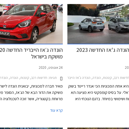
נדה ג'אז החדשה 2023
הונדה ג׳אז היי
מושקת בישראל
24 אוגוסט, 2020
דשות רכב, קטנות, הונדה, הונדה ג'אז הייבריד 2020-2023הונדה ג'אז הייבריד 2023-2026
תגיות:
חדשות רכב, קטנות, הונדה, הונדה ג'אז 2015-2020מחי
 היא אחת המכוניות הכי אנדר רייטד בשוק
מאיר חברה למכוניות, יבואנית הונדה לישר
לי. על בסיס קומפקטי היא מציעה תא
משיקה את הדור הבא של הג׳אז, הסופר מינ
ח ושימושי במיוחד. בדגם הנוכחי היא
מרווחת בקטגוריה, אשר זוכה לטכנולוגיה ה
ן בלעדי עם יחידת הנעה היברידית
e:HEV הכוללת שני מנועים חשמליים.
קרא עוד
למרות זאת בשנה החולפת נמסרו
בישראל 145 רכבי הונדה ג'אז בלבד. נתון מזערי
ות, לתג המחיר הגבוה בוודאי יש חלק