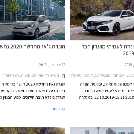
ונדה חושפת מתיחת פנים להונדה ג'אז
ספק אם זה תצליח לסייע לנתוני
עומים. הונדה ג'אז המעודכנת תוצע
רופה כבר בתקופה הקרובה ואנו
 בהמשך השנה היא תגיע גם לישראל.
דה לעמיתי מועדון חבר -
הונדה ג'אז החדשה 2020 נחשפת
22 אוקטובר, 2019
2017-20
תגיות:
צעי רכב חבר, מבצעי רכב, קטנות, משפחתיות, ספורט, פנאי שטח, הונדה, הונדה ג'אז 2015-2020, הונדה HR-V 2018-2021, הונדה CR-V 2019-2023, הונדה סיוויק 5 דלתות 2017-2022הונדה סיוויק Type-R 2018-2021
חדשות רכב, קטנות, הונדההונדה ג'אז -2020
למכוניות ומשאיות, יבואנית הונדה
הונדה גא'ז החדשה 2020 תיוצר בגר
צאת במבצע לעמיתי מועדון חבר בין
בלבד בעלת צמד מנועים חשמליים המניעי
התאריכים 22.10.2019-15.11.2019. במסגרת
הגלגלים ללא תיבת הילוכים. מנוע הבנזין 
ו עמיתי המועדון הנחות על מגוון דגמי
בעיקר כגנרטור לטעינת הסוללה מסוג ליתיום
קרא עוד
ת אבזור, ותוכנית מימון בבנק אוצר
פי הונדה, יחידת ההנעה ההיברידית של הגא
החייל בריבית של פריים מינוס 0.4%. בנוסף תוצע
מספקת נסיעה חסכונית וחלקה יותר ממער
אים מועדפים במסגרת תכנית המימון
היברידית רגילה, ועתידה למצוא את מקומ
מבצע יערך בכל אולמות התצוגה של
דגמי החברה. מגמה זו מיישרת קו עם הצהר