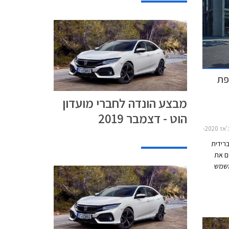
מבצע הונדה לחברי מועדון
הוט - דצמבר 2019
2015
סה היברידית
ם את
משמש
-יון. על
ז'
כת
ה בשלל
ת הונדה,