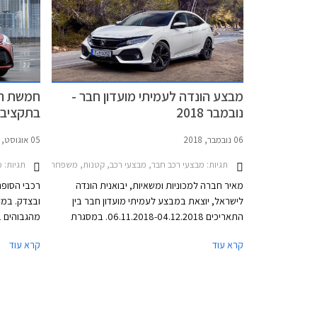
הונדה ברחב
מבצע הונדה לעמיתי מועדון חבר -
חמשת רכב
נובמבר 2018
בתקציב של 000
06 נובמבר, 2018
05 אוגוסט, 2018
תגיות:
תגיות:
מבצעי רכב חבר, מבצעי רכב, קטנות, משפחתיות, פנאי שטח, הונדה, הונדה ג'אז 2015-2020, הונדה HR-V 2015-2018, הונדה סיוויק 5 דל
מד
מאיר חברה למכוניות ומשאיות, יבואנית הונדה
רכבי הסופר
לישראל, יוצאת במבצע לעמיתי מועדון חבר בין
ובצדק. במד
התאריכים 06.11.2018-04.12.2018. במסגרת
מהגבוהים ב
המבצע יקבלו עמיתי המועדון הנחות על מגוון דגמי
בסביבה אור
קרא עוד
קרא עוד
הונדה, הטבות אבזור, ותוכנית מימון בבנק אוצר
הסופר מיני
החייל בריבית של פריים מינוס 0.4%. בנוסף תוצע
והאחזקה הנ
הלוואה בתנאים מועדפים במסגרת תכנית המימון
עירונית. ב
חבר ליס. המבצע יערך בכל אולמות התצוגה של
של ממש. המ
הונדה ברחבי הארץ.
משמעותי ב