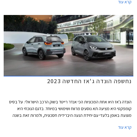
קרא עוד
פנאי קטנים במקום מיקרוואנים. במסגרת מתיחת הפנים מתייקרת הונדה ג'אז
באופן משמעותי ותוצע מעתה במחיר של החל מ- 147,900 ₪ ועד 163,900 ₪
לרמות האבזור הבכירות. מדובר בעליה של 22,000 ₪ לעומת גרסת הכניסה
היוצאת. יצוין כי רמת האבזור הבסיסית קומפורט נגרעה מההיצע וכעת רמת
האבזור אלגנס משמשת כגרסת הכניסה אך גם אז מדובר בהתייקרות
משמעותית של 15,000 ₪ לעומת הדגם היוצא.
נחשפה הונדה ג'אז החדשה 2023
הונדה ג'אז היא אחת המכוניות הכי אנדר רייטד בשוק הרכב הישראלי. על בסיס
קומפקטי היא מציעה תא נוסעים מרווח ושימושי במיוחד. בדגם הנוכחי היא
מוצעת באופן בלעדי עם יחידת הנעה היברידית חסכונית, ולמרות זאת בשנה
החולפת נמסרו בישראל 145 רכבי הונדה ג'אז בלבד. נתון מזערי ביחס
קרא עוד
למתחרות, לתג המחיר הגבוה בוודאי יש חלק בכך. כעת הונדה חושפת מתיחת
פנים להונדה ג'אז אך אנחנו בספק אם זה תצליח לסייע לנתוני המסירות