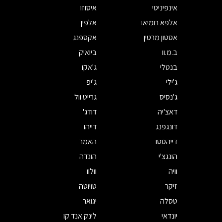
אינפיניטי
איסוזו
אלפא רומיאו
אלפין
אסטון מרטין
אקספנג
ב.מ.וו
ביואיק
בנטלי
ג'אקו
ג'ילי
ג'יפ
ג'נסיס
גרייט וול
דאצ'יה
דודג'
דונגפנג
דייהו
דייהטסו
האמר
הונגצ'י
הונדה
וויה
וולוו
זיקר
טויוטה
טסלה
יגואר
יונדאי
לינק אנד קו