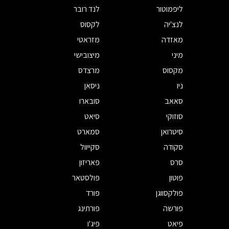
ליפמוטור
לנד רובר
לנצ'יה
לקסוס
מאזדה
מזראטי
מיני
מיצובישי
מקסוס
מרצדס
ניו
ניסאן
סאאב
סובארו
סוזוקי
סיאט
סיטרואן
סמארט
סקודה
סקייוול
סרס
פאריזון
פוטון
פולסטאר
פולקסווגן
פורד
פורשה
פורתינג
פיאט
פיג'ו