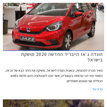
הזעומים. הונדה ג'אז המעודכנת תוצע לרכישה באירופה כבר בתקופה הקרובה
ואנו מעריכים כי בהמשך השנה היא תגיע גם לישראל.
הונדה ג׳אז הייבריד החדשה 2020 מושקת
בישראל
מאיר חברה למכוניות, יבואנית הונדה לישראל, משיקה את הדור הבא של הג׳אז,
הסופר מיני הכי מרווחת בקטגוריה, אשר זוכה לטכנולוגיה הינע חדשה e:HEV
הכוללת שני מנועים חשמליים.
קרא עוד