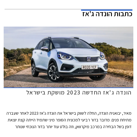
כתבות
הונדה ג'אז
הונדה ג'אז החדשה 2023 מושקת בישראל
מאיר, יבואנית הונדה, החלה לשווק בישראל את הונדה ג'אז 2023 לאחר שעברה
מתיחת פנים. מדובר בדור רביעי למכונית הסופר מיני שתמיד הייתה קצת יוצאת
דופן בשל הבחירה במרכב מיקרוואן, וזה בולט עוד יותר בדור הנוכחי שנותר
בסביבה כמעט נטולת מתחרים כשרוב היצרניות הולכות עם הזרם ומשיקות רכבי