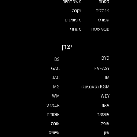
קטנות
משפחתיות
מנהלים
יוקרה
ספורט
מיניוואנים
פנאי שטח
מסחרי
יצרן
BYD
DS
GAC
EVEASY
JAC
IM
KGM (סאנגיונג)
MG
WM
WEY
אאודי
אבארט
אווטאר
אומודה
אופל
אורה
איון
אייווייס