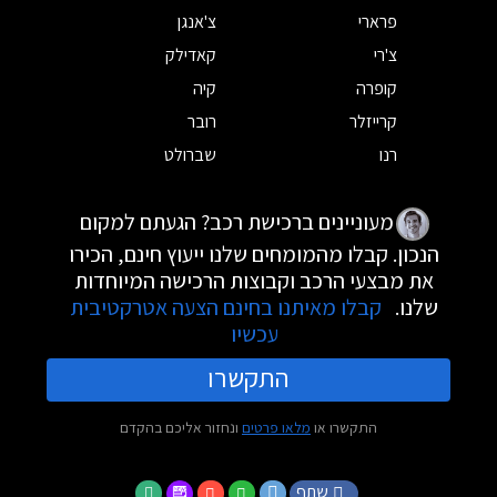
פרארי
צ'אנגן
צ'רי
קאדילק
קופרה
קיה
קרייזלר
רובר
רנו
שברולט
מעוניינים ברכישת רכב? הגעתם למקום
הנכון. קבלו מהמומחים שלנו ייעוץ חינם, הכירו
את מבצעי הרכב וקבוצות הרכישה המיוחדות
שלנו.
קבלו מאיתנו בחינם הצעה אטרקטיבית
עכשיו
התקשרו
התקשרו או
מלאו פרטים
ונחזור אליכם בהקדם
שתף