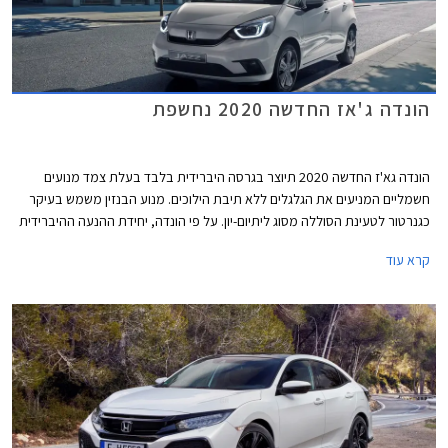
הונדה ג'אז החדשה 2020 נחשפת
הונדה גא'ז החדשה 2020 תיוצר בגרסה היברידית בלבד בעלת צמד מנועים
חשמליים המניעים את הגלגלים ללא תיבת הילוכים. מנוע הבנזין משמש בעיקר
כגנרטור לטעינת הסוללה מסוג ליתיום-יון. על פי הונדה, יחידת ההנעה ההיברידית
של הגאז' מספקת נסיעה חסכונית וחלקה יותר ממערכת היברידית רגילה,
קרא עוד
ועתידה למצוא את מקומה בשלל דגמי החברה. מגמה זו מיישרת קו עם הצהרת
הונדה, לפיה בכוונתה לשווק לשוק האירופאי רכבים חשמליים או היברידיים בלבד
עד לשנת 2025.