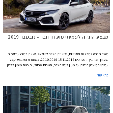
מבצע הונדה לעמיתי מועדון חבר - נובמבר 2019
מאיר חברה למכוניות ומשאיות, יבואנית הונדה לישראל, יוצאת במבצע לעמיתי
מועדון חבר בין התאריכים 22.10.2019-15.11.2019. במסגרת המבצע יקבלו
עמיתי המועדון הנחות על מגוון דגמי הונדה, הטבות אבזור, ותוכנית מימון בבנק
אוצר החייל בריבית של פריים מינוס 0.4%. בנוסף תוצע הלוואה בתנאים
קרא עוד
מועדפים במסגרת תכנית המימון חבר ליס. המבצע יערך בכל אולמות התצוגה
של הונדה ברחבי הארץ.