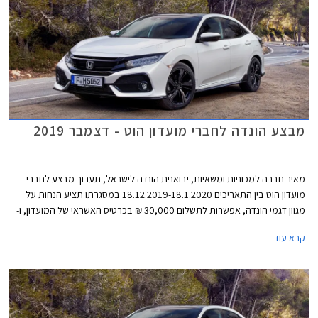
מבצע הונדה לחברי מועדון הוט - דצמבר 2019
מאיר חברה למכוניות ומשאיות, יבואנית הונדה לישראל, תערוך מבצע לחברי
מועדון הוט בין התאריכים 18.12.2019-18.1.2020 במסגרתו תציע הנחות על
מגוון דגמי הונדה, אפשרות לתשלום 30,000 ₪ בכרטיס האשראי של המועדון, ו-
30% הנחה ברכישת אביזרים בהתקנה מקומית. המבצע יתקיים ב- 16 אולמות
קרא עוד
התצוגה של הונדה ברחבי הארץ.