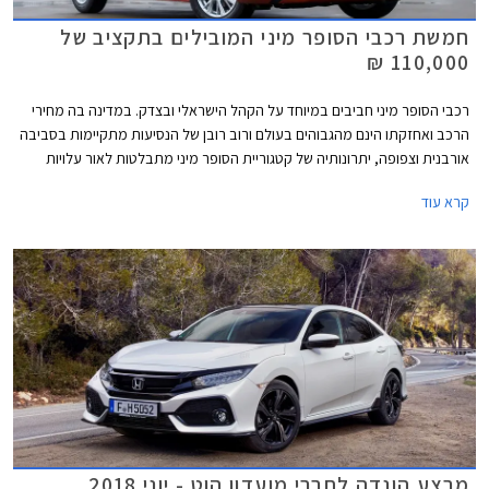
חמשת רכבי הסופר מיני המובילים בתקציב של
110,000 ₪
רכבי הסופר מיני חביבים במיוחד על הקהל הישראלי ובצדק. במדינה בה מחירי
הרכב ואחזקתו הינם מהגבוהים בעולם ורוב רובן של הנסיעות מתקיימות בסביבה
אורבנית וצפופה, יתרונותיה של קטגוריית הסופר מיני מתבלטות לאור עלויות
הרכישה והאחזקה הנמוכות, והשימושיות התואמת לסביבה עירונית. בשנים
קרא עוד
האחרונות עברה הקטגוריה מהפכה של ממש. המידות שתפחו, הביאו עימן שיפור
משמעותי במרחב הפנים ונפח תא המטען, כך שהמרווחות בקטגוריה, מציעות
מרחב ונפח הטענה כשל משפחתית מהעשור הקודם. גם מערכות הבטיחות
ואבזור נוחות שהיו עד לא מזמן נחלתם הבלעדית של מכוניות יקרות יותר, זלגו
אל רכבי הסופר מיני, ובחלקן אף לגרסאות הביניים. לאור הביקוש והעניין הער,
רכזנו עבורכם את חמשת רכבי הסופר מיני המובילים בתקציב של עד 110,000
₪.
מבצע הונדה לחברי מועדון הוט - יוני 2018