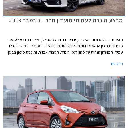
מבצע הונדה לעמיתי מועדון חבר - נובמבר 2018
מאיר חברה למכוניות ומשאיות, יבואנית הונדה לישראל, יוצאת במבצע לעמיתי
מועדון חבר בין התאריכים 06.11.2018-04.12.2018. במסגרת המבצע יקבלו
עמיתי המועדון הנחות על מגוון דגמי הונדה, הטבות אבזור, ותוכנית מימון בבנק
אוצר החייל בריבית של פריים מינוס 0.4%. בנוסף תוצע הלוואה בתנאים
קרא עוד
מועדפים במסגרת תכנית המימון חבר ליס. המבצע יערך בכל אולמות התצוגה
של הונדה ברחבי הארץ.