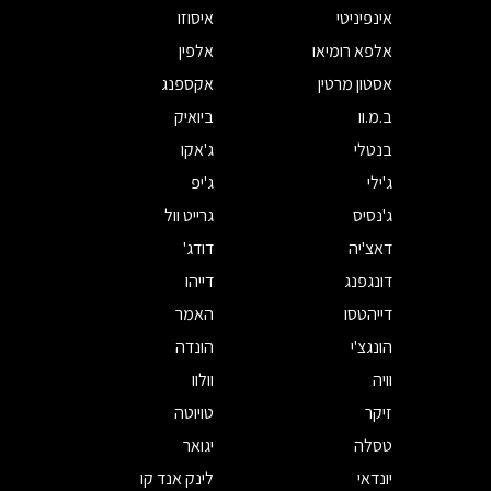
אינפיניטי
איסוזו
אלפא רומיאו
אלפין
אסטון מרטין
אקספנג
ב.מ.וו
ביואיק
בנטלי
ג'אקו
ג'ילי
ג'יפ
ג'נסיס
גרייט וול
דאצ'יה
דודג'
דונגפנג
דייהו
דייהטסו
האמר
הונגצ'י
הונדה
וויה
וולוו
זיקר
טויוטה
טסלה
יגואר
יונדאי
לינק אנד קו