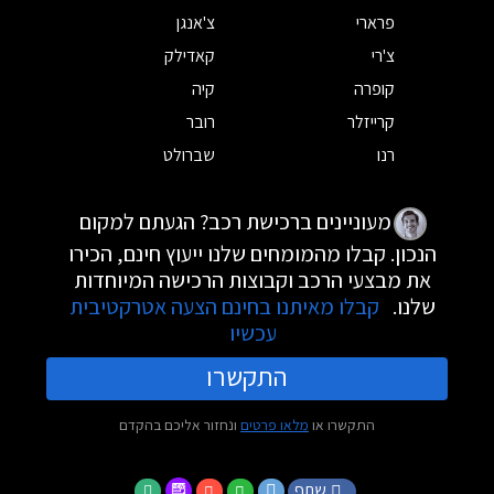
פרארי
צ'אנגן
צ'רי
קאדילק
קופרה
קיה
קרייזלר
רובר
רנו
שברולט
מעוניינים ברכישת רכב? הגעתם למקום
הנכון. קבלו מהמומחים שלנו ייעוץ חינם, הכירו
את מבצעי הרכב וקבוצות הרכישה המיוחדות
שלנו.
קבלו מאיתנו בחינם הצעה אטרקטיבית
עכשיו
התקשרו
התקשרו או
מלאו פרטים
ונחזור אליכם בהקדם
שתף