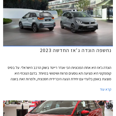
היוצאת. יצוין כי רמת האבזור הבסיסית קומפורט נגרעה מההיצע וכעת רמת
האבזור אלגנס משמשת כגרסת הכניסה אך גם אז מדובר בהתייקרות
משמעותית של 15,000 ₪ לעומת הדגם היוצא.
נחשפה הונדה ג'אז החדשה 2023
הונדה ג'אז היא אחת המכוניות הכי אנדר רייטד בשוק הרכב הישראלי. על בסיס
קומפקטי היא מציעה תא נוסעים מרווח ושימושי במיוחד. בדגם הנוכחי היא
מוצעת באופן בלעדי עם יחידת הנעה היברידית חסכונית, ולמרות זאת בשנה
החולפת נמסרו בישראל 145 רכבי הונדה ג'אז בלבד. נתון מזערי ביחס
קרא עוד
למתחרות, לתג המחיר הגבוה בוודאי יש חלק בכך. כעת הונדה חושפת מתיחת
פנים להונדה ג'אז אך אנחנו בספק אם זה תצליח לסייע לנתוני המסירות
הזעומים. הונדה ג'אז המעודכנת תוצע לרכישה באירופה כבר בתקופה הקרובה
ואנו מעריכים כי בהמשך השנה היא תגיע גם לישראל.