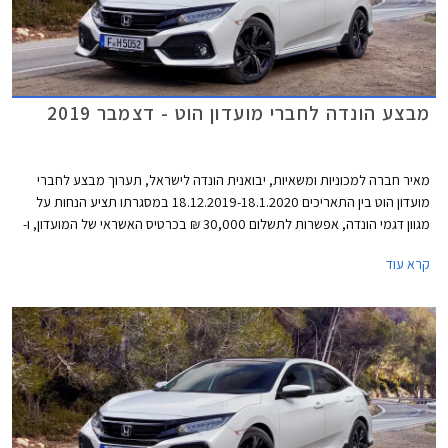
מבצע הונדה לחברי מועדון הוט - דצמבר 2019
מאיר חברה למכוניות ומשאיות, יבואנית הונדה לישראל, תערוך מבצע לחברי
מועדון הוט בין התאריכים 18.12.2019-18.1.2020 במסגרתו תציע הנחות על
מגוון דגמי הונדה, אפשרות לתשלום 30,000 ₪ בכרטיס האשראי של המועדון, ו-
30% הנחה ברכישת אביזרים בהתקנה מקומית. המבצע יתקיים ב- 16 אולמות
קרא עוד
התצוגה של הונדה ברחבי הארץ.