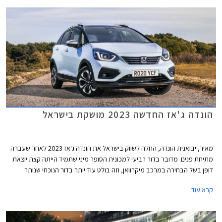
הונדה ג'אז החדשה 2023 מושקת בישראל
מאיר, יבואנית הונדה, החלה לשווק בישראל את הונדה ג'אז 2023 לאחר שעברה
מתיחת פנים. מדובר בדור רביעי למכונית הסופר מיני שתמיד הייתה קצת יוצאת
דופן בשל הבחירה במרכב מיקרוואן, וזה בולט עוד יותר בדור הנוכחי שנותר
בסביבה כמעט נטולת מתחרים כשרוב היצרניות הולכות עם הזרם ומשיקות רכבי
קרא עוד
פנאי קטנים במקום מיקרוואנים. במסגרת מתיחת הפנים מתייקרת הונדה ג'אז
באופן משמעותי ותוצע מעתה במחיר של החל מ- 147,900 ₪ ועד 163,900 ₪
לרמות האבזור הבכירות. מדובר בעליה של 22,000 ₪ לעומת גרסת הכניסה