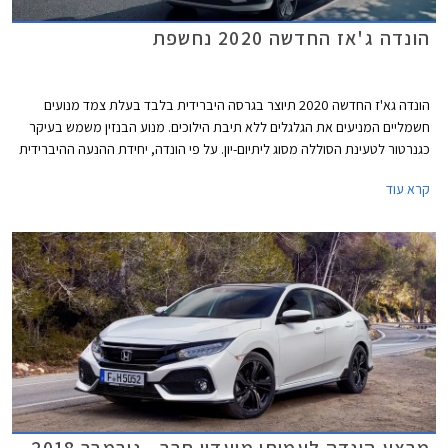
הונדה ג'אז החדשה 2020 נחשפת
הונדה גא'ז החדשה 2020 תיוצר בגרסה היברידית בלבד בעלת צמד מנועים
חשמליים המניעים את הגלגלים ללא תיבת הילוכים. מנוע הבנזין משמש בעיקר
כגנרטור לטעינת הסוללה מסוג ליתיום-יון. על פי הונדה, יחידת ההנעה ההיברידית
של הגאז' מספקת נסיעה חסכונית וחלקה יותר ממערכת היברידית רגילה,
קרא עוד
ועתידה למצוא את מקומה בשלל דגמי החברה. מגמה זו מיישרת קו עם הצהרת
הונדה, לפיה בכוונתה לשווק לשוק האירופאי רכבים חשמליים או היברידיים בלבד
עד לשנת 2025.