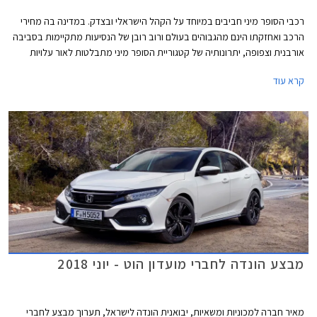
רכבי הסופר מיני חביבים במיוחד על הקהל הישראלי ובצדק. במדינה בה מחירי
הרכב ואחזקתו הינם מהגבוהים בעולם ורוב רובן של הנסיעות מתקיימות בסביבה
אורבנית וצפופה, יתרונותיה של קטגוריית הסופר מיני מתבלטות לאור עלויות
הרכישה והאחזקה הנמוכות, והשימושיות התואמת לסביבה עירונית. בשנים
קרא עוד
האחרונות עברה הקטגוריה מהפכה של ממש. המידות שתפחו, הביאו עימן שיפור
משמעותי במרחב הפנים ונפח תא המטען, כך שהמרווחות בקטגוריה, מציעות
מרחב ונפח הטענה כשל משפחתית מהעשור הקודם. גם מערכות הבטיחות
ואבזור נוחות שהיו עד לא מזמן נחלתם הבלעדית של מכוניות יקרות יותר, זלגו
אל רכבי הסופר מיני, ובחלקן אף לגרסאות הביניים. לאור הביקוש והעניין הער,
רכזנו עבורכם את חמשת רכבי הסופר מיני המובילים בתקציב של עד 110,000
₪.
מבצע הונדה לחברי מועדון הוט - יוני 2018
מאיר חברה למכוניות ומשאיות, יבואנית הונדה לישראל, תערוך מבצע לחברי