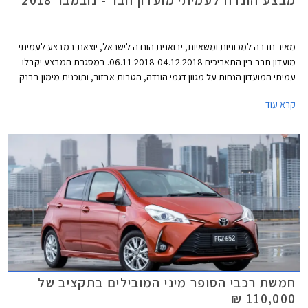
מבצע הונדה לעמיתי מועדון חבר - נובמבר 2018
מאיר חברה למכוניות ומשאיות, יבואנית הונדה לישראל, יוצאת במבצע לעמיתי
מועדון חבר בין התאריכים 06.11.2018-04.12.2018. במסגרת המבצע יקבלו
עמיתי המועדון הנחות על מגוון דגמי הונדה, הטבות אבזור, ותוכנית מימון בבנק
אוצר החייל בריבית של פריים מינוס 0.4%. בנוסף תוצע הלוואה בתנאים
קרא עוד
מועדפים במסגרת תכנית המימון חבר ליס. המבצע יערך בכל אולמות התצוגה
של הונדה ברחבי הארץ.
חמשת רכבי הסופר מיני המובילים בתקציב של
110,000 ₪