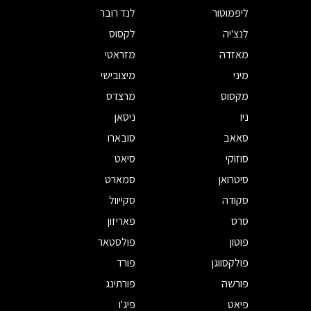
ליפמוטור
לנד רובר
לנצ'יה
לקסוס
מאזדה
מזראטי
מיני
מיצובישי
מקסוס
מרצדס
ניו
ניסאן
סאאב
סובארו
סוזוקי
סיאט
סיטרואן
סמארט
סקודה
סקייוול
סרס
פאריזון
פוטון
פולסטאר
פולקסווגן
פורד
פורשה
פורתינג
פיאט
פיג'ו