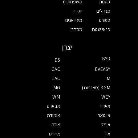
קטנות
משפחתיות
מנהלים
יוקרה
ספורט
מיניוואנים
פנאי שטח
מסחרי
יצרן
BYD
DS
GAC
EVEASY
JAC
IM
KGM (סאנגיונג)
MG
WM
WEY
אאודי
אבארט
אווטאר
אומודה
אופל
אורה
איון
אייווייס