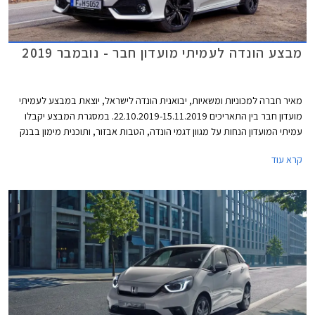
מבצע הונדה לעמיתי מועדון חבר - נובמבר 2019
מאיר חברה למכוניות ומשאיות, יבואנית הונדה לישראל, יוצאת במבצע לעמיתי
מועדון חבר בין התאריכים 22.10.2019-15.11.2019. במסגרת המבצע יקבלו
עמיתי המועדון הנחות על מגוון דגמי הונדה, הטבות אבזור, ותוכנית מימון בבנק
אוצר החייל בריבית של פריים מינוס 0.4%. בנוסף תוצע הלוואה בתנאים
קרא עוד
מועדפים במסגרת תכנית המימון חבר ליס. המבצע יערך בכל אולמות התצוגה
של הונדה ברחבי הארץ.