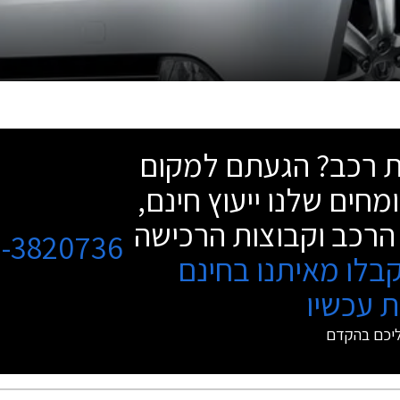
שת רכב? הגעתם למקום
מחים שלנו ייעוץ חינם,
הרכב וקבוצות הרכישה
3-3820736
בלו מאיתנו בחינם
 עכשיו
ליכם בהקדם