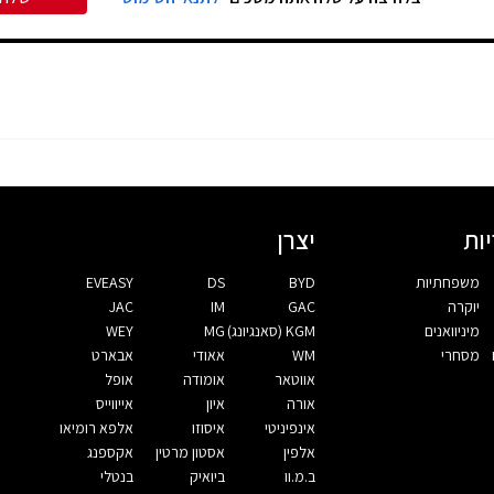
ות
יצרן
משפחתיות
BYD
DS
EVEASY
יוקרה
GAC
IM
JAC
מיניוואנים
KGM (סאנגיונג)
MG
WEY
מסחרי
WM
אאודי
אבארט
אווטאר
אומודה
אופל
אורה
איון
אייווייס
אינפיניטי
איסוזו
אלפא רומיאו
אלפין
אסטון מרטין
אקספנג
ב.מ.וו
ביואיק
בנטלי