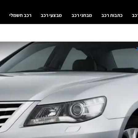
כב
כתבות רכב
מבחני רכב
מבצעי רכב
רכב חשמלי