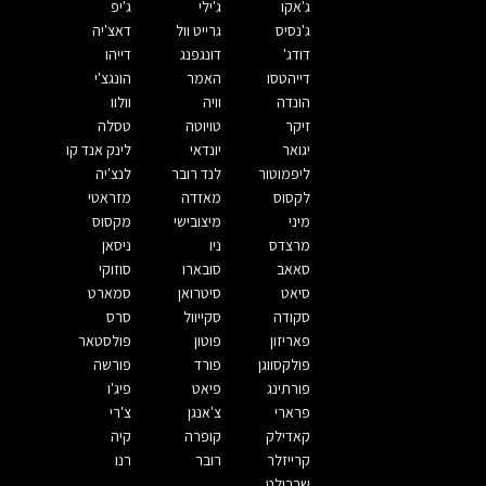
ג'אקו
ג'ילי
ג'יפ
ג'נסיס
גרייט וול
דאצ'יה
דודג'
דונגפנג
דייהו
דייהטסו
האמר
הונגצ'י
הונדה
וויה
וולוו
זיקר
טויוטה
טסלה
יגואר
יונדאי
לינק אנד קו
ליפמוטור
לנד רובר
לנצ'יה
לקסוס
מאזדה
מזראטי
מיני
מיצובישי
מקסוס
מרצדס
ניו
ניסאן
סאאב
סובארו
סוזוקי
סיאט
סיטרואן
סמארט
סקודה
סקייוול
סרס
פאריזון
פוטון
פולסטאר
פולקסווגן
פורד
פורשה
פורתינג
פיאט
פיג'ו
פרארי
צ'אנגן
צ'רי
קאדילק
קופרה
קיה
קרייזלר
רובר
רנו
שברולט