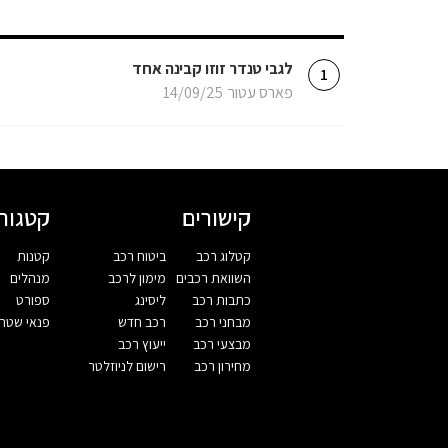
‏לגבי טנדר זוזו קבינה אחד
1
פארס עטור
14/09/25
קישורים
קטגורי
קטלוג רכב
ביטוח רכב
קטנות
השוואת רכבים
מימון לרכב
מנהלים
כתבות רכב
ליסינג
ספורט
מבחני רכב
רכב חדש
פנאי שטח
מבצעי רכב
ייעוץ רכב
מחירון רכב
רישום לניוזלטר