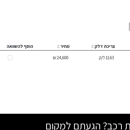
צריכת דלק
מחיר
הוסף להשוואה
11.63
ל/ק
24,600 ₪
שת רכב? הגעתם למקום