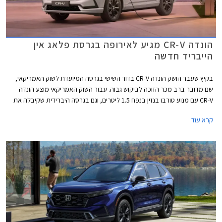
הונדה CR-V מגיע לאירופה בגרסת פלאג אין
הייבריד חדשה
בקיץ שעבר הושק הונדה CR-V בדור השישי בגרסה המיועדת לשוק האמריקאי,
שם מדובר ברב מכר הזוכה לביקוש גבוה. עבור השוק האמריקאי מוצע הונדה
CR-V עם מנוע טורבו בנזין בנפח 1.5 ליטרים, וגם בגרסה היברידית שקיבלה את
יחידת ההנעה שלה מהדור היוצא. לשוק האירופאי דרישות מעט שונות ועל כן
קרא עוד
הונדה CR-V החדש יוצע עבור האירופאים בגרסה היברידית נטענת חדשה לצד
הגרסה ההיברידית הסטנדרטית.