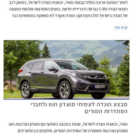
לאחר המתנה ארוכה החלה קבוצת מאיר, יבואנית הונדה לישראל, בשיווק רכב
הפנאי הונדה C-RV בגרסה היברידית חדשה. בשנים האחרונות אולמות התצוגה
של הונדה בישראל הלכו והתרוקנו. הונדה אקורד לא משווקת במחוזותינו כבר
שנים ארוכות, גרסת הסדאן של הונדה סיוויק נטשה את אולמות התצוגה אף היא,
קרא עוד
וגם שיווקו של הונדה HR-V הופסק בהמתנה לדור הבא שכבר נחשף. היום משווקת
הונדה בישראל את הג'אז הקטנה ואת גרסת ההאצ'בק של הסיוויק שתוחלף
בקרוב גם היא. עתה מצטרף אליהן הונדה CR-V הייבריד שיחליף את גרסאות
הבנזין ששיווקן הופסק בסוף השנה שעברה.
מבצע הונדה לעמיתי מועדון הוט ולחברי
הסתדרות המורים
מאיר, יבואנית הונדה לישראל, יוצאת במבצע בשיתוף עם מועדון הצרכנות הוט
ומועדון הצרכנות אשמורת של הסתדרות המורים, שיתקיים בין התאריכים