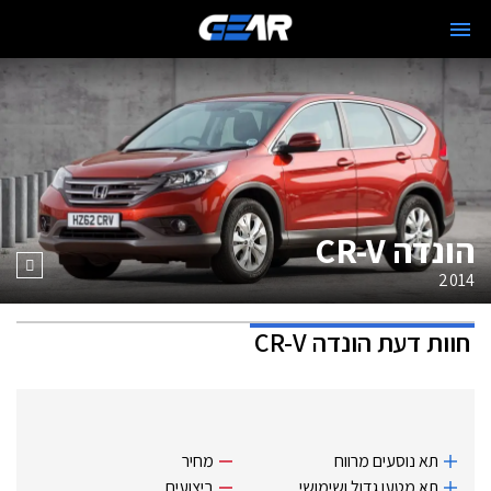
הונדה CR-V
2014
חוות דעת
הונדה CR-V
תא נוסעים מרווח
מחיר
תא מטען גדול ושימושי
ביצועים