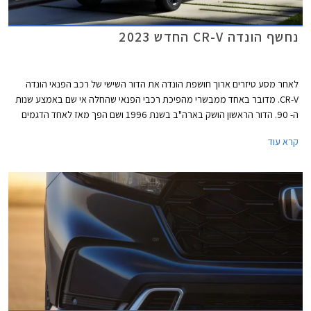
נחשף הונדה CR-V החדש 2023
לאחר מסע טיזרים ארוך חושפת הונדה את הדור השישי של רכב הפנאי הונדה
CR-V. מדובר באחד ממבשרי מהפיכת רכבי הפנאי שהחלה אי שם באמצע שנות
ה- 90. הדור הראשון הושק בארה"ב בשנת 1996 ושם הפך מאז לאחד הדגמים
המובילים בסגמנט. בישראל מחירו היקר הציב אותו הרחק מהדגמים הפופולריים.
קרא עוד