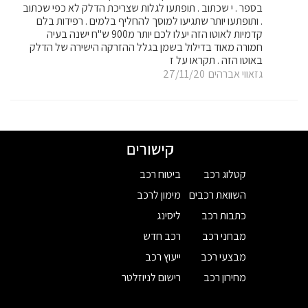
בספר . י שכתוב . תופתעו לגלות שצריכת הדלק לא כפי שכתוב
. ותופתעו יותר שתגיעו למוסך להחליף בלמים . רפידות בלם
קדמיות לאוטו הזה יעלו לכם יותר מ900 ש"ח ישנה בעיה
חמורה מאוד בדילול בשמן בגלל ההזרקה הישירה של הדלק
באוטו הזה . תקראו על ז
גזאווי אברהים
27/11/20
קישורים
קטלוג רכב
ביטוח רכב
השוואת רכבים
מימון לרכב
כתבות רכב
ליסינג
מבחני רכב
רכב חדש
מבצעי רכב
ייעוץ רכב
מחירון רכב
רישום לניוזלטר