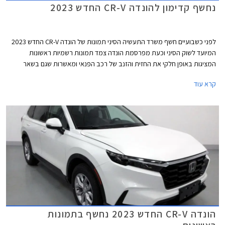
נחשף קדימון להונדה CR-V החדש 2023
לפני כשבועיים חשף משרד התעשיה הסיני תמונות של הונדה CR-V החדש 2023
המיועד לשוק הסיני וכעת מפרסמת הונדה צמד תמונות רשמיות ראשונות
המציגות באופן חלקי את החזית והזנב של רכב הפנאי ומאשרות שגם בשאר
השווקים העיצוב זהה ונועז מהדור ההנוכחי. החשיפה המלאה צפויה בקיץ הקרוב
קרא עוד
והתחלת המכירות צפויה לקראת עונת הסתיו.
הונדה CR-V החדש 2023 נחשף בתמונות