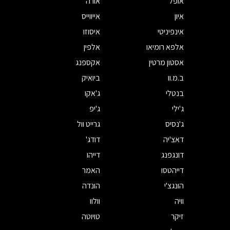
אופל
אורה
איון
אייווייס
אינפיניטי
איסוזו
אלפא רומיאו
אלפין
אסטון מרטין
אקספנג
ב.מ.וו
ביואיק
בנטלי
ג'אקו
ג'ילי
ג'יפ
ג'נסיס
גרייט וול
דאצ'יה
דודג'
דונגפנג
דייהו
דייהטסו
האמר
הונגצ'י
הונדה
וויה
וולוו
זיקר
טויוטה