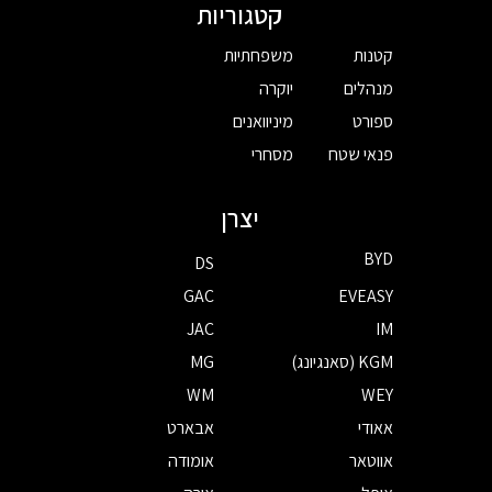
קטגוריות
קטנות
משפחתיות
מנהלים
יוקרה
ספורט
מיניוואנים
פנאי שטח
מסחרי
יצרן
BYD
DS
GAC
EVEASY
JAC
IM
KGM (סאנגיונג)
MG
WM
WEY
אאודי
אבארט
אווטאר
אומודה