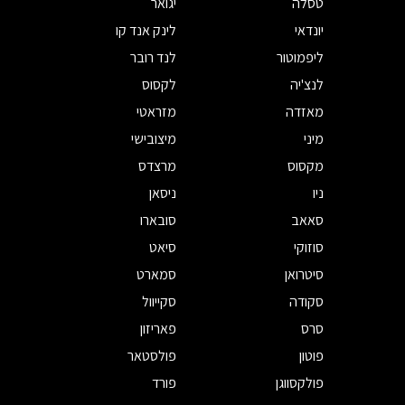
טסלה
יגואר
יונדאי
לינק אנד קו
ליפמוטור
לנד רובר
לנצ'יה
לקסוס
מאזדה
מזראטי
מיני
מיצובישי
מקסוס
מרצדס
ניו
ניסאן
סאאב
סובארו
סוזוקי
סיאט
סיטרואן
סמארט
סקודה
סקייוול
סרס
פאריזון
פוטון
פולסטאר
פולקסווגן
פורד