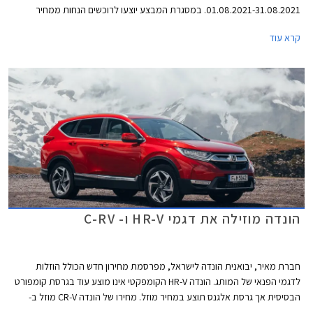
01.08.2021-31.08.2021. במסגרת המבצע יוצעו לרוכשים הנחות ממחיר
המחירון, הטבות אבזור, והנחות על אבזור נוסף ברכישת דגמי הונדה
קרא עוד
המשתתפים במבצע.
הונדה מוזילה את דגמי HR-V ו- C-RV
חברת מאיר, יבואנית הונדה לישראל, מפרסמת מחירון חדש הכולל הוזלות
לדגמי הפנאי של המותג. הונדה HR-V הקומפקטי אינו מוצע עוד בגרסת קומפורט
הבסיסית אך גרסת אלגנס תוצע במחיר מוזל. מחירו של הונדה CR-V מוזל ב-
13,000 ₪ ופוחת מרף ה- 200,000 ₪, המהווה חסם פסיכולגי לחלק מהרוכשים.