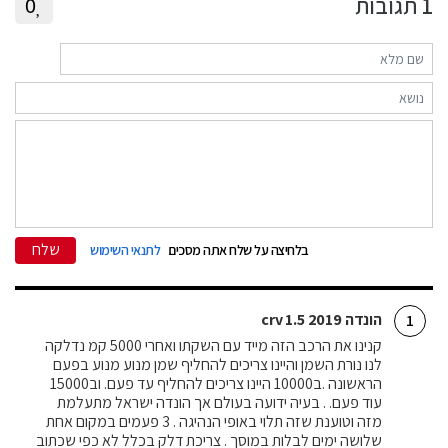
1
תגובות
0
שלח
בלחיצה על שלח אתה מסכים
לתנאי השימוש
הונדה crv 1.5 2019
1
קנינו את הרכב הזה מייד עם השקתו ואחרי 5000 קמ נדלקה
לנו נורת השמן והיינו צריכים להחליף שמן מנוע מנוע בפעם
הראשונה .ב10000 היינו צריכים להחליף עד פעם. וב15000
עוד פעם. . בעיה ידועה בעולם אך הונדה ישראל מתעלמת
מזה וטוענת שזה תלוי באופי הנהיגה . 3 פעמים במקום אחת
שלושה ימים לבלות במוסך . צריכת דלק בכלל לא כפי שכתוב