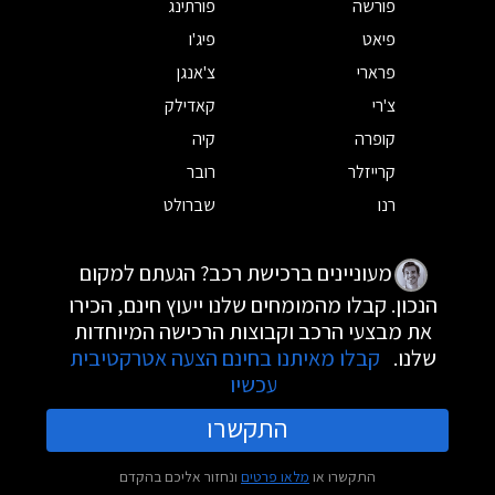
פורשה
פורתינג
פיאט
פיג'ו
פרארי
צ'אנגן
צ'רי
קאדילק
קופרה
קיה
קרייזלר
רובר
רנו
שברולט
מעוניינים ברכישת רכב? הגעתם למקום
הנכון. קבלו מהמומחים שלנו ייעוץ חינם, הכירו
את מבצעי הרכב וקבוצות הרכישה המיוחדות
שלנו.
קבלו מאיתנו בחינם הצעה אטרקטיבית
עכשיו
התקשרו
התקשרו או
מלאו פרטים
ונחזור אליכם בהקדם