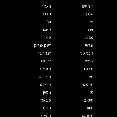
דייהטסו
האמר
הונגצ'י
הונדה
וויה
וולוו
זיקר
טויוטה
טסלה
יגואר
יונדאי
לינק אנד קו
ליפמוטור
לנד רובר
לנצ'יה
לקסוס
מאזדה
מזראטי
מיני
מיצובישי
מקסוס
מרצדס
ניו
ניסאן
סאאב
סובארו
סוזוקי
סיאט
סיטרואן
סמארט