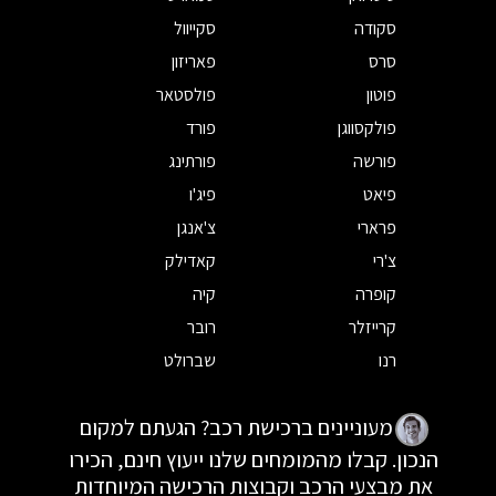
סקודה
סקייוול
סרס
פאריזון
פוטון
פולסטאר
פולקסווגן
פורד
פורשה
פורתינג
פיאט
פיג'ו
פרארי
צ'אנגן
צ'רי
קאדילק
קופרה
קיה
קרייזלר
רובר
רנו
שברולט
מעוניינים ברכישת רכב? הגעתם למקום
הנכון. קבלו מהמומחים שלנו ייעוץ חינם, הכירו
את מבצעי הרכב וקבוצות הרכישה המיוחדות