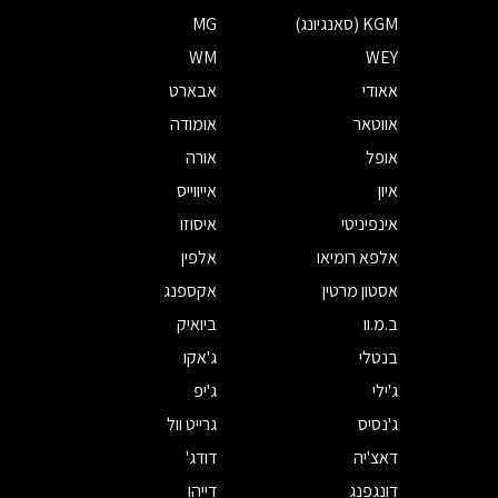
KGM (סאנגיונג)
MG
WM
WEY
אאודי
אבארט
אווטאר
אומודה
אופל
אורה
איון
אייווייס
אינפיניטי
איסוזו
אלפא רומיאו
אלפין
אסטון מרטין
אקספנג
ב.מ.וו
ביואיק
בנטלי
ג'אקו
ג'ילי
ג'יפ
ג'נסיס
גרייט וול
דאצ'יה
דודג'
דונגפנג
דייהו