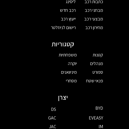
כתבות רכב
ליסינג
מבחני רכב
רכב חדש
מבצעי רכב
ייעוץ רכב
מחירון רכב
רישום לניוזלטר
קטגוריות
קטנות
משפחתיות
מנהלים
יוקרה
ספורט
מיניוואנים
פנאי שטח
מסחרי
יצרן
BYD
DS
GAC
EVEASY
JAC
IM