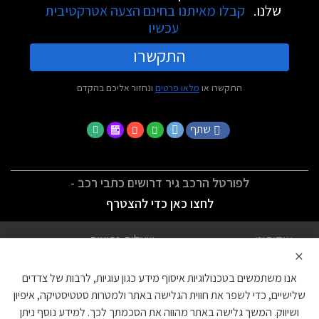
שלנו.
קבלו מאיתנו בחינם הצעה אטרקטיבית
עכשיו
התקשרו
התקשרו או
מלאו פרטים
ונחזור אליכם בהקדם
שתף
לפורטל הרכב גיר דרושים כתבי רכב -
לחצו כאן כדי להצטרף
אודותינו
שאלות נפוצות
×
לתנאי השימוש
מדיניות פרטיות
אנו משתמשים בטכנולוגיות איסוף מידע כגון עוגיות, לרבות של צדדים
הצהרת נגישות
צור קשר
שלישיים, כדי לשפר את חווית הגלישה באתר ולמטרות סטטיסטיקה, איפיון
ושיווק. המשך גלישה באתר מהווה את הסכמתך לכך. למידע נוסף ניתן