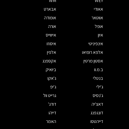
WM
WEY
אאודי
אבארט
אווטאר
אומודה
אופל
אורה
איון
אייווייס
אינפיניטי
איסוזו
אלפא רומיאו
אלפין
אסטון מרטין
אקספנג
ב.מ.וו
ביואיק
בנטלי
ג'אקו
ג'ילי
ג'יפ
ג'נסיס
גרייט וול
דאצ'יה
דודג'
דונגפנג
דייהו
דייהטסו
האמר