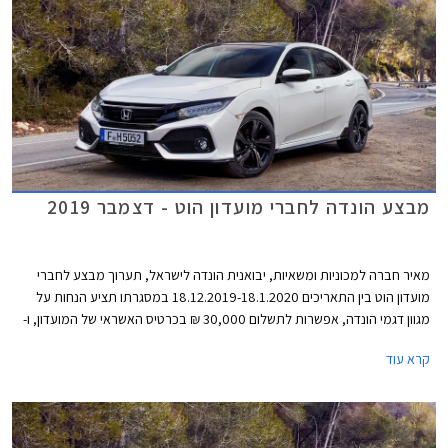
מבצע הונדה לחברי מועדון הוט - דצמבר 2019
מאיר חברה למכוניות ומשאיות, יבואנית הונדה לישראל, תערוך מבצע לחברי
מועדון הוט בין התאריכים 18.12.2019-18.1.2020 במסגרתו תציע הנחות על
מגוון דגמי הונדה, אפשרות לתשלום 30,000 ₪ בכרטיס האשראי של המועדון, ו-
30% הנחה ברכישת אביזרים בהתקנה מקומית. המבצע יתקיים ב- 16 אולמות
קרא עוד
התצוגה של הונדה ברחבי הארץ.