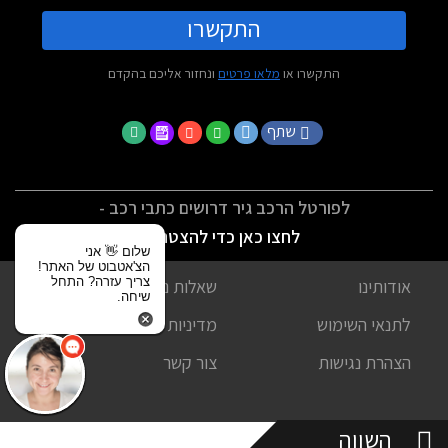
התקשרו
התקשרו או
מלאו פרטים
ונחזור אליכם בהקדם
שתף
לפורטל הרכב גיר דרושים כתבי רכב -
לחצו כאן כדי להצטרף
שלום 👋 אני
הצ'אטבוט של האתר!
צריך עזרה? התחל
אודותינו
שאלות נפוצות
שיחה.
לתנאי השימוש
מדיניות פרטיות
הצהרת נגישות
צור קשר
השווה