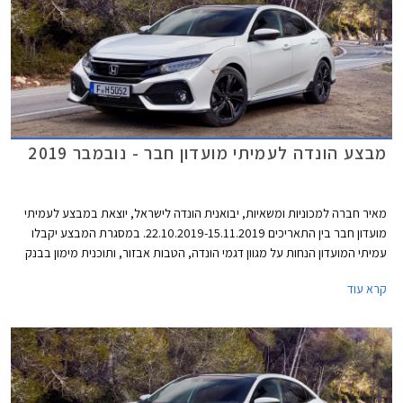
מבצע הונדה לעמיתי מועדון חבר - נובמבר 2019
מאיר חברה למכוניות ומשאיות, יבואנית הונדה לישראל, יוצאת במבצע לעמיתי
מועדון חבר בין התאריכים 22.10.2019-15.11.2019. במסגרת המבצע יקבלו
עמיתי המועדון הנחות על מגוון דגמי הונדה, הטבות אבזור, ותוכנית מימון בבנק
אוצר החייל בריבית של פריים מינוס 0.4%. בנוסף תוצע הלוואה בתנאים
קרא עוד
מועדפים במסגרת תכנית המימון חבר ליס. המבצע יערך בכל אולמות התצוגה
של הונדה ברחבי הארץ.