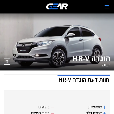
הונדה HR-V
2017
חוות דעת
הונדה HR-V
שימושיות
ביצועים
צריכת דלק
בידוד רעשים