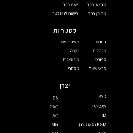
מבצעי רכב
ייעוץ רכב
מחירון רכב
רישום לניוזלטר
קטגוריות
קטנות
משפחתיות
מנהלים
יוקרה
ספורט
מיניוואנים
פנאי שטח
מסחרי
יצרן
BYD
DS
GAC
EVEASY
JAC
IM
KGM (סאנגיונג)
MG