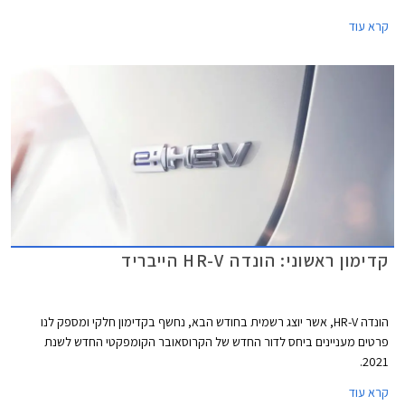
שהפכה למשמעותית מאוד בשנים האחרונות, אך לא הצליח להתבלט בעקבות
קרא עוד
עיצוב אנמי, יחידת הנעה מיושנת, ורמת אבזור נמוכה.
קדימון ראשוני: הונדה HR-V הייבריד
הונדה HR-V, אשר יוצג רשמית בחודש הבא, נחשף בקדימון חלקי ומספק לנו
פרטים מעניינים ביחס לדור החדש של הקרוסאובר הקומפקטי החדש לשנת
2021.
קרא עוד