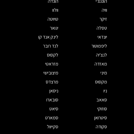
הונגצ'י
הונדה
וויה
וולוו
זיקר
טויוטה
טסלה
יגואר
יונדאי
לינק אנד קו
ליפמוטור
לנד רובר
לנצ'יה
לקסוס
מאזדה
מזראטי
מיני
מיצובישי
מקסוס
מרצדס
ניו
ניסאן
סאאב
סובארו
סוזוקי
סיאט
סיטרואן
סמארט
סקודה
סקייוול