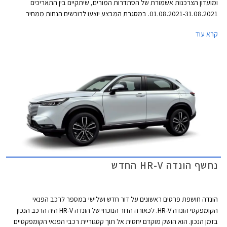
ומועדון הצרכנות אשמורת של הסתדרות המורים, שיתקיים בין התאריכים
01.08.2021-31.08.2021. במסגרת המבצע יוצעו לרוכשים הנחות ממחיר
המחירון, הטבות אבזור, והנחות על אבזור נוסף ברכישת דגמי הונדה
קרא עוד
המשתתפים במבצע.
נחשף הונדה HR-V החדש
הונדה חושפת פרטים ראשונים על דור חדש ושלישי במספר לרכב הפנאי
הקומפקטי הונדה HR-V. לכאורה הדור הנוכחי של הונדה HR-V היה הרכב הנכון
בזמן הנכון. הוא הושק מוקדם יחסית אל תוך קטגוריית רכבי הפנאי הקומפקטיים