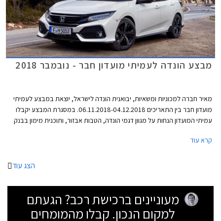
מבצע הונדה לעמיתי מועדון חבר - נובמבר 2018
מאיר חברה למכוניות ומשאיות, יבואנית הונדה לישראל, יוצאת במבצע לעמיתי
מועדון חבר בין התאריכים 06.11.2018-04.12.2018. במסגרת המבצע יקבלו
עמיתי המועדון הנחות על מגוון דגמי הונדה, הטבות אבזור, ותוכנית מימון בבנק
אוצר החייל בריבית של פריים מינוס 0.4%. בנוסף תוצע הלוואה בתנאים
קרא עוד
מועדפים במסגרת תכנית המימון חבר ליס. המבצע יערך בכל אולמות התצוגה
של הונדה ברחבי הארץ.
הצג עוד
מעוניינים ברכישת רכב? הגעתם
למקום הנכון. קבלו מהמומחים