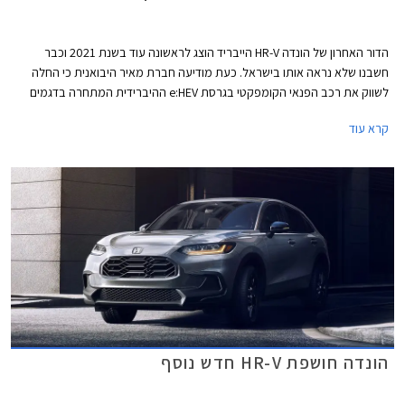
הדור האחרון של הונדה HR-V הייבריד הוצג לראשונה עוד בשנת 2021 וכבר
חשבנו שלא נראה אותו בישראל. כעת מודיעה חברת מאיר היבואנית כי החלה
לשווק את רכב הפנאי הקומפקטי בגרסת e:HEV ההיברידית המתחרה בדגמים
כגון יונדאי קונה, אך עם תג מחיר התחלתי יקר מדי העומד על 204,900 ₪, אנו
קרא עוד
צופים כי יהפוך למחזה נדיר בכבישי ישראל, בדומה לשאר דגמי הונדה המשווקים
במחירים גבוהים ביחס למתחרים.
הונדה חושפת HR-V חדש נוסף