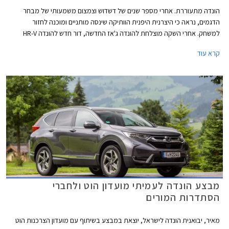
הונדה מתעוררת. אחרי מספר שנים של דשדוש וצמצום משמעותי של מבחר
הדגמים, נראה כי היצרנית היפנית הוותיקה שינסה מותניים ומוכנה לחזור
למשחק. אחרי השקה מוצלחת להונדה ג'אז החדשה, דור חדש להונדה HR-V
שיוצע גם עם יחידת הנעה חשמלית וחידוש משמעותי להונדה סיוויק עם שפת
קרא עוד
עיצוב חדשה ויחידת הנעה היברידית מסקרנת, הגיע הזמן להרחבת מגוון הדגמים
עם רכב פנאי נוסף בגודל בינוני.
מבצע הונדה לעמיתי מועדון הוט ולחברי
הסתדרות המורים
מאיר, יבואנית הונדה לישראל, יוצאת במבצע בשיתוף עם מועדון הצרכנות הוט