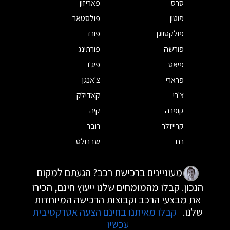
סרס
פאריזון
פוטון
פולסטאר
פולקסווגן
פורד
פורשה
פורתינג
פיאט
פיג'ו
פרארי
צ'אנגן
צ'רי
קאדילק
קופרה
קיה
קרייזלר
רובר
רנו
שברולט
מעוניינים ברכישת רכב? הגעתם למקום
הנכון. קבלו מהמומחים שלנו ייעוץ חינם, הכירו
את מבצעי הרכב וקבוצות הרכישה המיוחדות
שלנו.
קבלו מאיתנו בחינם הצעה אטרקטיבית
עכשיו