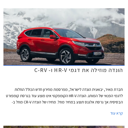
הונדה מוזילה את דגמי HR-V ו- C-RV
חברת מאיר, יבואנית הונדה לישראל, מפרסמת מחירון חדש הכולל הוזלות
לדגמי הפנאי של המותג. הונדה HR-V הקומפקטי אינו מוצע עוד בגרסת קומפורט
הבסיסית אך גרסת אלגנס תוצע במחיר מוזל. מחירו של הונדה CR-V מוזל ב-
13,000 ₪ ופוחת מרף ה- 200,000 ₪, המהווה חסם פסיכולגי לחלק מהרוכשים.
קרא עוד