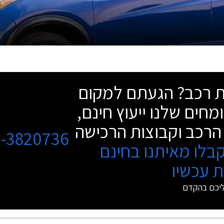
שת רכב? הגעתם למקום
מחים שלנו ייעוץ חינם,
הרכב וקבוצות הרכישה
3-3820736
בלו מאיתנו בחינם
 עכשיו
ליכם בהקדם