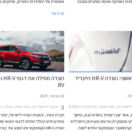
נית הוותיקה שינסה מותניים ומוכנה
אשמורת של הסתדרות המורים, שיתקיים בי
ק. אחרי השקה מוצלחת להונדה ג'אז
התאריכים -31.08.2021
קרא עוד
החדשה, דור חדש להונדה HR-V שיוצע גם עם יחידת
המבצע יוצעו לרוכשים הנחות ממחיר המחיר
ת וחידוש משמעותי להונדה סיוויק עם
הטבות אבזור, והנחות על אבזור נוסף ברכי
חדשה ויחידת הנעה היברידית מסקרנת,
הונדה המשתתפים במבצע.
להרחבת מגוון הדגמים עם רכב פנאי נוסף
.
: הונדה HR-V הייבריד
RV
02 נובמבר, 2020
דשות רכב, פנאי שטח, הונדההונדה HR-V 2018-2021
תגיות:
חדשות רכב, פנאי שטח, הונדה, הונדה HR-V 2018-2021, הונדה CR-V 2019-2023
הונדה HR-V, אשר יוצג רשמית בחודש הבא, נחשף
חברת מאיר, יבואנית הונדה לישראל, מפר
קי ומספק לנו פרטים מעניינים ביחס לדור
מחירון חדש הכולל הוזלות לדגמי הפנאי של
קרוסאובר הקומפקטי החדש לשנת
הונדה HR-V הקומפקטי אינו מוצע עוד בג