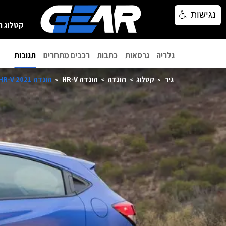
נגישות
נגישות
קטלוג ר
גלריה
גרסאות
כתבות
רכבים מתחרים
תגובות
גיר
קטלוג
הונדה
הונדה HR-V
הונדה HR-V 2021