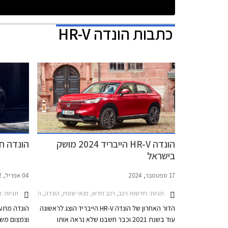
כתבות
הונדה HR-V
הונדה HR-V הייבריד 2024 מושק
הונדה חושפת -V
בישראל
17 ספטמבר, 2024
04 אפריל, 2022
תגיות:
חדשות רכב, רכב חדש, פנאי שטח, הונדה, הונדה HR-V 2024-2026מחירון רכב
תגיות:
ח
הדור האחרון של הונדה HR-V הייבריד הוצג לראשונה
הונדה מתעו
עוד בשנת 2021 וכבר חשבנו שלא נראה אותו
וצמצום משמ