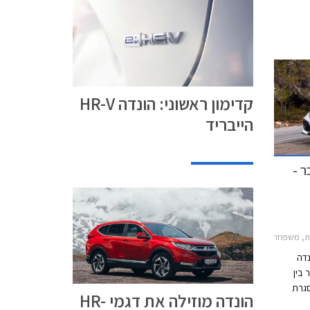
במחיר
מוזל. מחירו של הונדה CR-V מוזל ב- 13,000 ₪
 חסם פסיכולגי
קדימון ראשוני: הונדה HR-V
הייבריד
ר -
HR-V 20, הונדה ג'אז 2015-2020, הונדה סיוויק 5 דלתות 2017-2022הונדה סיוויק סדאן 2017-2019
נדה
 בין
06.11.2018. במסגרת
הונדה מוזילה את דגמי HR-
ן דגמי