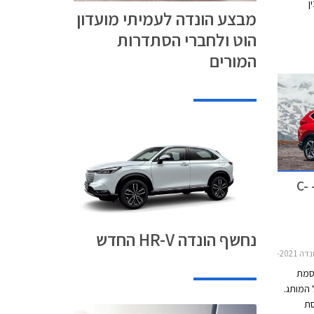
ן
מבצע הונדה לעמיתי מועדון
01.08.2021. במסגרת
הוט ולחברי הסתדרות
ון,
שת דגמי
המורים
הונדה מוזילה את דגמי HR-V ו- C-
נחשף הונדה HR-V החדש
מחירון רכב
סמת
 המותג.
רסת