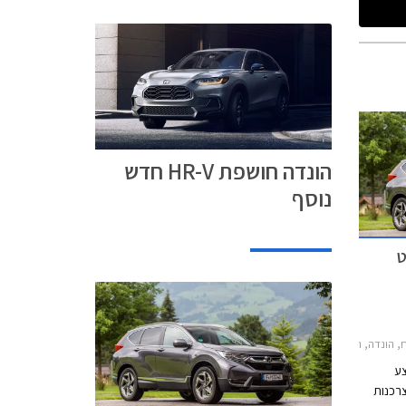
הונדה חושפת HR-V חדש
נוסף
ט
CR-V 2הונדה סיוויק 5 דלתות 2017-2022
צע
צרכנות