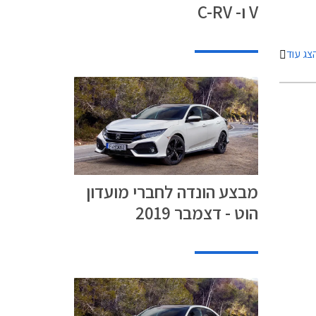
V ו- C-RV
אוצר
 מינוס 0.4%. בנוסף תוצע
מימון
צג עוד
ה של
מבצע הונדה לחברי מועדון
הוט - דצמבר 2019