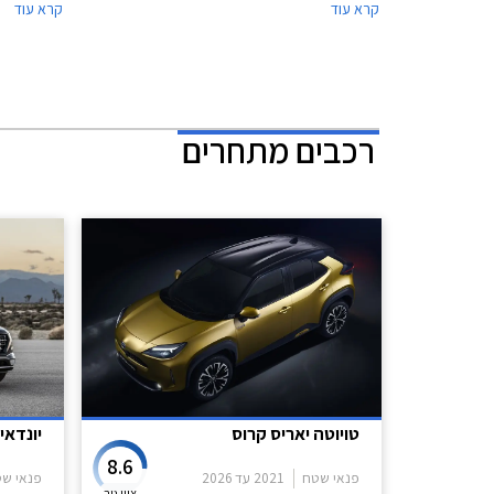
קרא עוד
קרא עוד
30,000 ₪ בכרטיס האשראי של המועדון, ו- 30%
הונדה, הטבו
הנחה ברכישת אביזרים בהתקנה מקומית. המבצע
יתקיים ב- 16 אולמות התצוגה של הונדה ברחבי
הלוואה בתנ
הארץ.
חבר ליס. ה
הונדה ברחב
רכבים מתחרים
טויוטה יאריס קרוס
יונדאי ו
8.6
פנאי שטח
2021
עד
2026
פנאי ש
ציון גיר