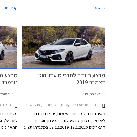
הנכון בזמן הנכון. הוא הושק מוקדם יחסית אל תוך
2021.
קרא עוד
קרא עוד
קטגוריית רכבי הפנאי הקומפקטיים שהפכה
למשמעותית מאוד בשנים האחרונות, אך לא הצליח
להתבלט בעקבות עיצוב אנמי, יחידת הנעה מיושנת,
ורמת אבזור נמוכה.
מבצע הונדה לחברי מועדון הוט -
מבצע הונ
דצמבר 2019
נובמבר 2019
23 דצמבר, 2019
26 אוקטובר, 2019
תגיות:
מבצעי רכב, קטנות, משפחתיות, פנאי שטח, הונדה, הונדה HR-V 2018-2021, הונדה CR-V 2019-2023, הונדה סיוויק 5 דלתות 2017-2022הונדה ג'אז 2015-2020
תגיות:
מב
מאיר חברה למכוניות ומשאיות, יבואנית הונדה
מאיר חברה 
לישראל, תערוך מבצע לחברי מועדון הוט בין
לישראל, יו
התאריכים 18.12.2019-18.1.2020 במסגרתו תציע
הנחות על מגוון דגמי הונדה, אפשרות לתשלום
המבצע יקבל