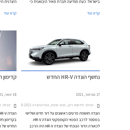
בישראל. כעת מודיעה חברת מאיר היבואנית כי
היצרנית היפ
החלה לשווק את רכב הפנאי הקומפקטי בגרסת
לחזור למשח
קרא עוד
קרא עוד
e:HEV ההיברידית המתחרה בדגמים כגון יונדאי קונה,
אך עם תג מחיר התחלתי יקר מדי העומד על
הנעה חשמלי
204,900 ₪, אנו צופים כי יהפוך למחזה נדיר בכבישי
שפת עיצוב 
ישראל, בדומה לשאר דגמי הונדה המשווקים
הגיע הזמן 
במחירים גבוהים ביחס למתחרים.
בגודל בינוני
נחשף הונדה HR-V החדש
קדימון ראשוני
17 פברואר, 2021
18 ינואר, 2021
תגיות:
חדשות רכב, פנאי שטח, הונדההונדה HR-V 2018-2021
תגיות:
ח
הונדה חושפת פרטים ראשונים על דור חדש ושלישי
במספר לרכב הפנאי הקומפקטי הונדה HR-V.
בקדימון חל
לכאורה הדור הנוכחי של הונדה HR-V היה הרכב
החדש של ה