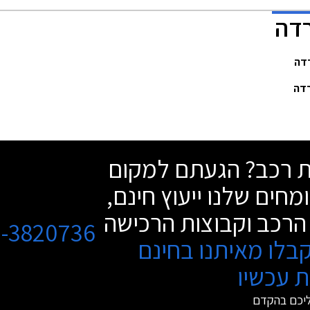
שת רכב? הגעתם למקום
מחים שלנו ייעוץ חינם,
הרכב וקבוצות הרכישה
3-3820736
בלו מאיתנו בחינם
 עכשיו
ליכם בהקדם