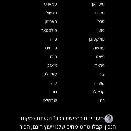
סיטרואן
סמארט
סקודה
סקייוול
סרס
פאריזון
פוטון
פולסטאר
פולקסווגן
פורד
פורשה
פורתינג
פיאט
פיג'ו
פרארי
צ'אנגן
צ'רי
קאדילק
קופרה
קיה
קרייזלר
רובר
רנו
שברולט
מעוניינים ברכישת רכב? הגעתם למקום
הנכון. קבלו מהמומחים שלנו ייעוץ חינם, הכירו