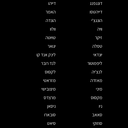
דונגפנג
דייהו
דייהטסו
האמר
הונגצ'י
הונדה
וויה
וולוו
זיקר
טויוטה
טסלה
יגואר
יונדאי
לינק אנד קו
ליפמוטור
לנד רובר
לנצ'יה
לקסוס
מאזדה
מזראטי
מיני
מיצובישי
מקסוס
מרצדס
ניו
ניסאן
סאאב
סובארו
סוזוקי
סיאט