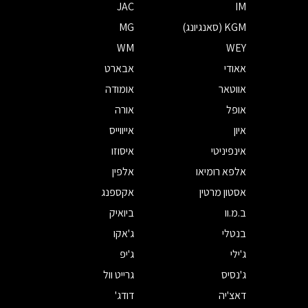
JAC
IM
KGM (סאנגיונג)
MG
WM
WEY
אאודי
אבארט
אווטאר
אומודה
אופל
אורה
איון
אייווייס
אינפיניטי
איסוזו
אלפא רומיאו
אלפין
אסטון מרטין
אקספנג
ב.מ.וו
ביואיק
בנטלי
ג'אקו
ג'ילי
ג'יפ
ג'נסיס
גרייט וול
דאצ'יה
דודג'