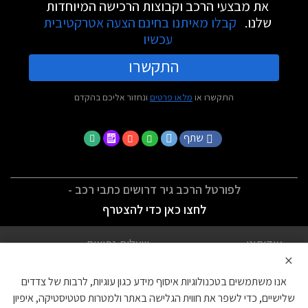
את מבצעי הרכב וקבוצות הרכישה המיוחדות
שלנו.
קבלו מאיתנו בחינם הצעה אטרקטיבית
עכשיו
התקשרו
התקשרו או
מלאו פרטים
ונחזור אליכם בהקדם
שתף
לפורטל הרכב גיר דרושים כתבי רכב -
לחצו כאן כדי להצטרף
אודותינו
שאלות נפוצות
×
לתנאי השימוש
מדיניות פרטיות
אנו משתמשים בטכנולוגיות איסוף מידע כגון עוגיות, לרבות של צדדים
הצהרת נגישות
צור קשר
שלישיים, כדי לשפר את חווית הגלישה באתר ולמטרות סטטיסטיקה, איפיון