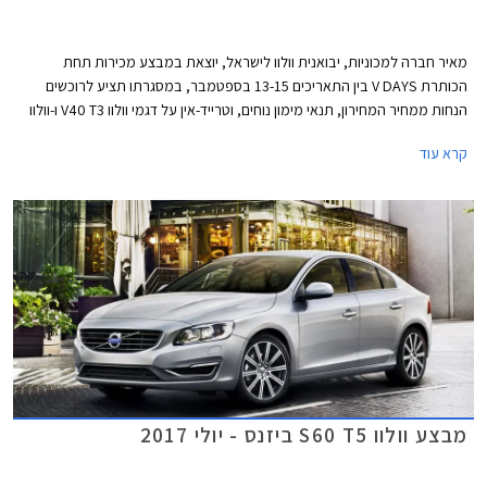
מאיר חברה למכוניות, יבואנית וולוו לישראל, יוצאת במבצע מכירות תחת
הכותרת V DAYS בין התאריכים 13-15 בספטמבר, במסגרתו תציע לרוכשים
הנחות ממחיר המחירון, תנאי מימון נוחים, וטרייד-אין על דגמי וולוו V40 T3 ו-וולוו
S60 KINETIC T5.
קרא עוד
מבצע וולוו S60 T5 ביזנס - יולי 2017