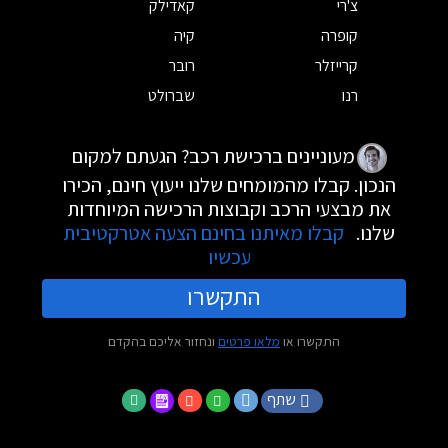
צ'רי
קאדילק
קופרה
קיה
קרייזלר
רובר
רנו
שברולט
מעוניינים ברכישת רכב? הגעתם למקום
הנכון. קבלו מהמומחים שלנו ייעוץ חינם, הכירו
את מבצעי הרכב וקבוצות הרכישה המיוחדות
שלנו.
קבלו מאיתנו בחינם הצעה אטרקטיבית
עכשיו
התקשרו
התקשרו או
מלאו פרטים
ונחזור אליכם בהקדם
שתף