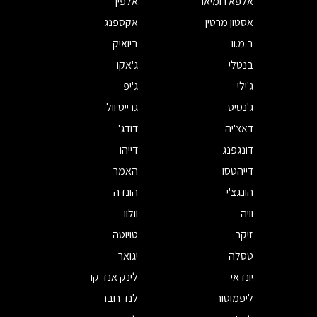
אלפא רומיאו
אלפין
אסטון מרטין
אקספנג
ב.מ.וו
ביואיק
בנטלי
ג'אקו
ג'ילי
ג'יפ
ג'נסיס
גרייט וול
דאצ'יה
דודג'
דונגפנג
דייהו
דייהטסו
האמר
הונגצ'י
הונדה
וויה
וולוו
זיקר
טויוטה
טסלה
יגואר
יונדאי
לינק אנד קו
ליפמוטור
לנד רובר