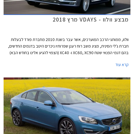
מבצע וולוו - VDAYS מרץ 2018
וולוו, ממותגי הרכב המוערכים, אשר עבר בשנת 2010 מחברת פורד לבעלות
חברת ג'לי הסינית, מציג משב רוח רענן שפרותיו ניכרים היטב בדגמים החדשים,
בהם דגמי הפנאי שטח XC60, XC90 ו- XC40 (הצפוי להגיע אלינו בחודש הבא)
וכן הרכבים הפרטיים בארסנל הדגמים, בהם S90 ו- V60 החדש עליו סיפרנו לכם
קרא עוד
לפני מספר ימים. בהמשך צפויה היצרנית להציג את מחליפת S60 המזדקנת
ומחליפת V40. ללא ספק עובר היצרן שינוי מהותי ומוצלח בתקופה קצרה ומציג
דגמים ההופכים למובילים בקטגוריות הרכב השונות. ניתן לייחס חלק מההצלחה
לעובדה שבעלת הבית החדשה השאירה לוולוו עצמאות בתכנון דגמים חדשים
תוך סיוע במימון פרויקטים המצריכים השקעות הון גדולות.