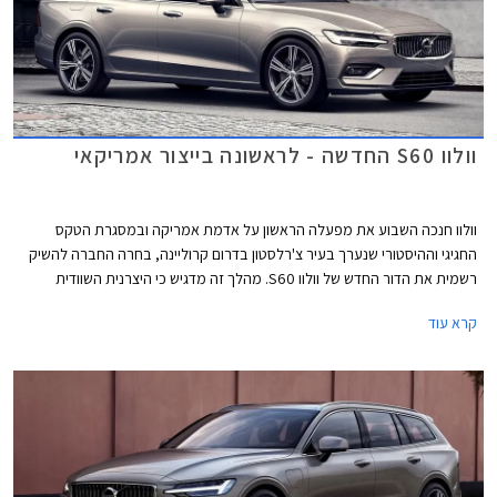
וולוו S60 החדשה - לראשונה בייצור אמריקאי
וולוו חנכה השבוע את מפעלה הראשון על אדמת אמריקה ובמסגרת הטקס
החגיגי וההיסטורי שנערך בעיר צ'רלסטון בדרום קרוליינה, בחרה החברה להשיק
רשמית את הדור החדש של וולוו S60. מהלך זה מדגיש כי היצרנית השוודית
מעוניינת בהעמקת הקשר הכלכלי עם המעצמה החזקה בעולם ובהגדלת נפח
קרא עוד
המכירות בשוק האמריקאי החשוב.