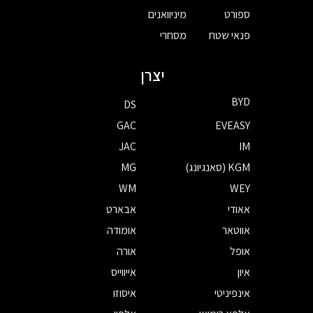
ספורט
מיניוואנים
פנאי שטח
מסחרי
יצרן
BYD
DS
GAC
EVEASY
JAC
IM
KGM (סאנגיונג)
MG
WM
WEY
אאודי
אבארט
אווטאר
אומודה
אופל
אורה
איון
אייווייס
אינפיניטי
איסוזו