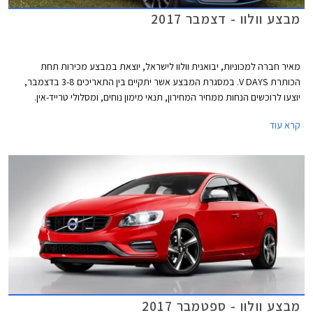
מבצע וולוו - דצמבר 2017
מאיר חברה למכוניות, יבואנית וולוו לישראל, יוצאת במבצע מכירות תחת
הכותרת V DAYS. במסגרת המבצע אשר יתקיים בין התאריכים 3-8 בדצמבר,
יוצעו לרוכשים הנחות ממחיר המחירון, תנאי מימון נוחים, ומסלולי טרייד-אין.
המבצע חל על דגמי וולוו V40 T3 ו-וולוו S60 KINETIC T5.
קרא עוד
מבצע וולוו - ספטמבר 2017