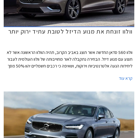
וולוו זונחת את מנוע הדיזל לטובת עתיד ירוק יותר
וולוו S60 סדאן החדשה אשר תוצג באביב הקרוב, תהיה הוולוו הראשונה אשר לא
תוצע עם מנוע דיזל. הבחירה נתקבלה לאור מחוייבותה של וולוו העולמית לעבור
ליחידות הנעה אלטרנטיביות וירוקות, ושאיפה כי רכבים חשמליים יהוו 50% מסך
מכירות החברה עד שנת 2025.
קרא עוד