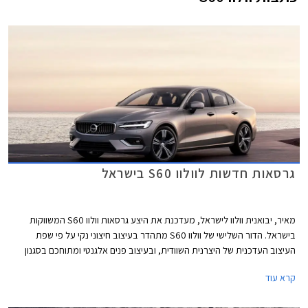
גרסאות חדשות לוולוו S60 בישראל
מאיר, יבואנית וולוו לישראל, מעדכנת את היצע גרסאות וולוו S60 המשווקות
בישראל. הדור השלישי של וולוו S60 מתהדר בעיצוב חיצוני נקי על פי שפת
העיצוב העדכנית של היצרנית השוודית, ובעיצוב פנים אלגנטי ומתוחכם בסגנון
נורדי. את עיקר תשומת הלב מקבלות הגרסאות ההיברידיות הנטענות, אך
קרא עוד
העדכון הנוכחי חל דווקא בגרסאות הבנזין.