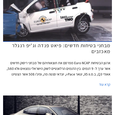
מבחני בטיחות חדשים: פיאט פנדה וג'יפ רנגלר
מאכזבים
ארגון הבטיחות Euro NCAP מפרסם את תוצאותיהם של מבחני ריסוק חדשים
אשר ערך ל- 9 דגמים. בין הדגמים הרלוונטיים לשוק הישראלי נמצאים וולוו S60,
אאודי Q3, ב.מ.וו X5, יגואר i-Pace, יונדאי סנטה פה, ופיג'ו 508 אשר הצטיינו
במבחן וזכו בציון מרבי של 5 כוכבים. בנוסף נבחנו ג'יפ רנגלר החדש ופיאט פנדה
קרא עוד
שהציגו ציונים נמוכים במיוחד.