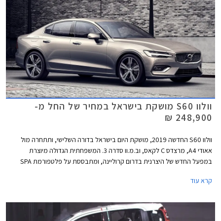
וולוו S60 מושקת בישראל במחיר של החל מ-
248,900 ₪
וולוו S60 החדשה 2019, מושקת היום בישראל בדורה השלישי, ותתחרה מול
אאודי A4, מרצדס C לקאס, וב.מ.וו סדרה 3. המשפחתית הגדולה מיוצרת
במפעל החדש של היצרנית בדרום קרוליינה, ומתבססת על פלטפורמת SPA
הכולל מתלה אחורי רב חיבורי ומתלים קדמיים מסוג עצמות עצה כפולות.
קרא עוד