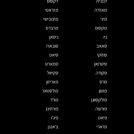
לנצ'יה
לקסוס
מאזדה
מזראטי
מיני
מיצובישי
מקסוס
מרצדס
ניו
ניסאן
סאאב
סובארו
סוזוקי
סיאט
סיטרואן
סמארט
סקודה
סקייוול
סרס
פאריזון
פוטון
פולסטאר
פולקסווגן
פורד
פורשה
פורתינג
פיאט
פיג'ו
פרארי
צ'אנגן