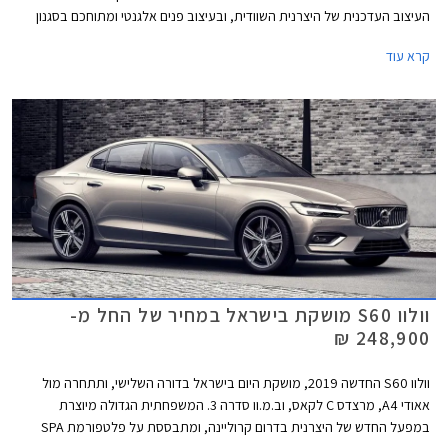
העיצוב העדכנית של היצרנית השוודית, ובעיצוב פנים אלגנטי ומתוחכם בסגנון
נורדי. את עיקר תשומת הלב מקבלות הגרסאות ההיברידיות הנטענות, אך
קרא עוד
העדכון הנוכחי חל דווקא בגרסאות הבנזין.
וולוו S60 מושקת בישראל במחיר של החל מ-
248,900 ₪
וולוו S60 החדשה 2019, מושקת היום בישראל בדורה השלישי, ותתחרה מול
אאודי A4, מרצדס C לקאס, וב.מ.וו סדרה 3. המשפחתית הגדולה מיוצרת
במפעל החדש של היצרנית בדרום קרוליינה, ומתבססת על פלטפורמת SPA