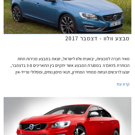
מבצע וולוו - דצמבר 2017
מאיר חברה למכוניות, יבואנית וולוו לישראל, יוצאת במבצע מכירות תחת
הכותרת V DAYS. במסגרת המבצע אשר יתקיים בין התאריכים 3-8 בדצמבר,
יוצעו לרוכשים הנחות ממחיר המחירון, תנאי מימון נוחים, ומסלולי טרייד-אין.
המבצע חל על דגמי וולוו V40 T3 ו-וולוו S60 KINETIC T5.
קרא עוד