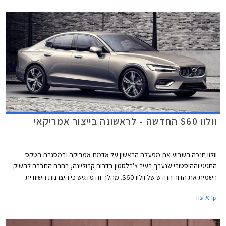
וולוו S60 החדשה - לראשונה בייצור אמריקאי
וולוו חנכה השבוע את מפעלה הראשון על אדמת אמריקה ובמסגרת הטקס
החגיגי וההיסטורי שנערך בעיר צ'רלסטון בדרום קרוליינה, בחרה החברה להשיק
רשמית את הדור החדש של וולוו S60. מהלך זה מדגיש כי היצרנית השוודית
מעוניינת בהעמקת הקשר הכלכלי עם המעצמה החזקה בעולם ובהגדלת נפח
קרא עוד
המכירות בשוק האמריקאי החשוב.