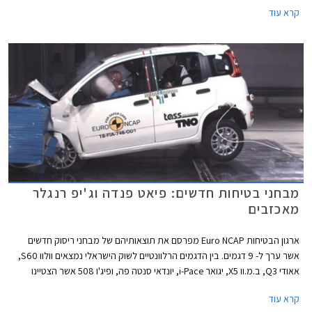
הכולל מתלה אחורי רב חיבורי ומתלים קדמיים מסוג עצמות עצה כפולות.
קרא עוד
מבחני בטיחות חדשים: פיאט פנדה וג'יפ רנגלר
מאכזבים
ארגון הבטיחות Euro NCAP מפרסם את תוצאותיהם של מבחני ריסוק חדשים
אשר ערך ל- 9 דגמים. בין הדגמים הרלוונטיים לשוק הישראלי נמצאים וולוו S60,
אאודי Q3, ב.מ.וו X5, יגואר i-Pace, יונדאי סנטה פה, ופיג'ו 508 אשר הצטיינו
במבחן וזכו בציון מרבי של 5 כוכבים. בנוסף נבחנו ג'יפ רנגלר החדש ופיאט פנדה
קרא עוד
שהציגו ציונים נמוכים במיוחד.