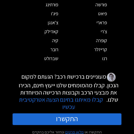
פורשה
פורתינג
פיאט
פיג'ו
פרארי
צ'אנגן
צ'רי
קאדילק
קופרה
קיה
קרייזלר
רובר
רנו
שברולט
מעוניינים ברכישת רכב? הגעתם למקום
הנכון. קבלו מהמומחים שלנו ייעוץ חינם, הכירו
את מבצעי הרכב וקבוצות הרכישה המיוחדות
שלנו.
קבלו מאיתנו בחינם הצעה אטרקטיבית
עכשיו
התקשרו
התקשרו או
מלאו פרטים
ונחזור אליכם בהקדם