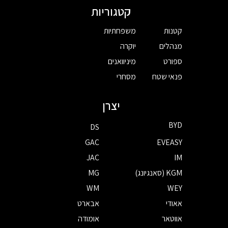
קטגוריות
קטנות
משפחתיות
מנהלים
יוקרה
ספורט
מיניוואנים
פנאי שטח
מסחרי
יצרן
BYD
DS
GAC
EVEASY
JAC
IM
KGM (סאנגיונג)
MG
WM
WEY
אאודי
אבארט
אווטאר
אומודה