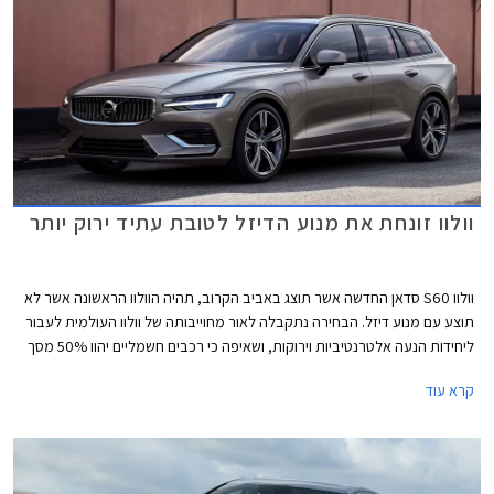
וולוו זונחת את מנוע הדיזל לטובת עתיד ירוק יותר
וולוו S60 סדאן החדשה אשר תוצג באביב הקרוב, תהיה הוולוו הראשונה אשר לא
תוצע עם מנוע דיזל. הבחירה נתקבלה לאור מחוייבותה של וולוו העולמית לעבור
ליחידות הנעה אלטרנטיביות וירוקות, ושאיפה כי רכבים חשמליים יהוו 50% מסך
מכירות החברה עד שנת 2025.
קרא עוד