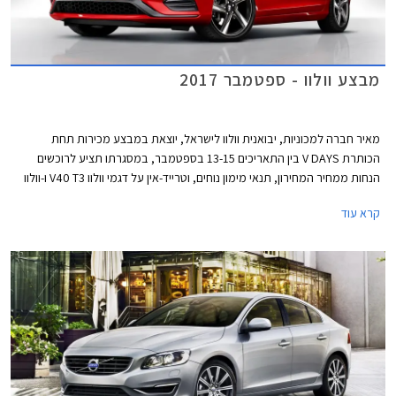
מבצע וולוו - ספטמבר 2017
מאיר חברה למכוניות, יבואנית וולוו לישראל, יוצאת במבצע מכירות תחת
הכותרת V DAYS בין התאריכים 13-15 בספטמבר, במסגרתו תציע לרוכשים
הנחות ממחיר המחירון, תנאי מימון נוחים, וטרייד-אין על דגמי וולוו V40 T3 ו-וולוו
S60 KINETIC T5.
קרא עוד