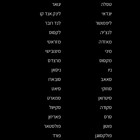
טסלה
יגואר
יונדאי
לינק אנד קו
ליפמוטור
לנד רובר
לנצ'יה
לקסוס
מאזדה
מזראטי
מיני
מיצובישי
מקסוס
מרצדס
ניו
ניסאן
סאאב
סובארו
סוזוקי
סיאט
סיטרואן
סמארט
סקודה
סקייוול
סרס
פאריזון
פוטון
פולסטאר
פולקסווגן
פורד