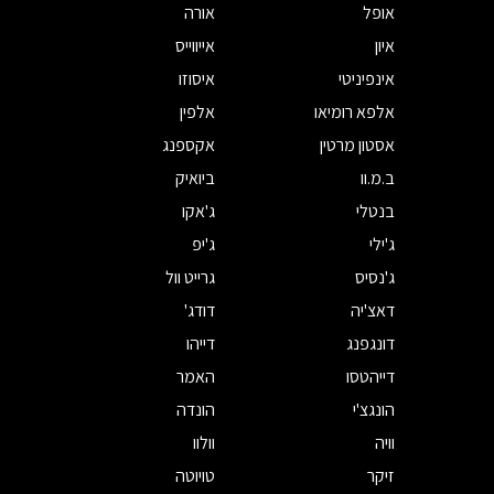
אופל
אורה
איון
אייווייס
אינפיניטי
איסוזו
אלפא רומיאו
אלפין
אסטון מרטין
אקספנג
ב.מ.וו
ביואיק
בנטלי
ג'אקו
ג'ילי
ג'יפ
ג'נסיס
גרייט וול
דאצ'יה
דודג'
דונגפנג
דייהו
דייהטסו
האמר
הונגצ'י
הונדה
וויה
וולוו
זיקר
טויוטה