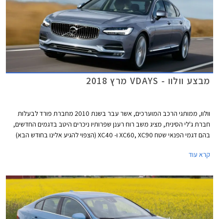
מבצע וולוו - VDAYS מרץ 2018
וולוו, ממותגי הרכב המוערכים, אשר עבר בשנת 2010 מחברת פורד לבעלות
חברת ג'לי הסינית, מציג משב רוח רענן שפרותיו ניכרים היטב בדגמים החדשים,
בהם דגמי הפנאי שטח XC60, XC90 ו- XC40 (הצפוי להגיע אלינו בחודש הבא)
וכן הרכבים הפרטיים בארסנל הדגמים, בהם S90 ו- V60 החדש עליו סיפרנו לכם
קרא עוד
לפני מספר ימים. בהמשך צפויה היצרנית להציג את מחליפת S60 המזדקנת
ומחליפת V40. ללא ספק עובר היצרן שינוי מהותי ומוצלח בתקופה קצרה ומציג
דגמים ההופכים למובילים בקטגוריות הרכב השונות. ניתן לייחס חלק מההצלחה
לעובדה שבעלת הבית החדשה השאירה לוולוו עצמאות בתכנון דגמים חדשים
תוך סיוע במימון פרויקטים המצריכים השקעות הון גדולות.