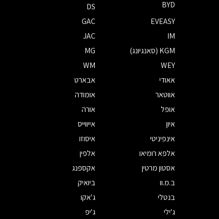
BYD
DS
GAC
EVEASY
JAC
IM
KGM (סאנגיונג)
MG
WM
WEY
אאודי
אבארט
אווטאר
אומודה
אופל
אורה
איון
אייווייס
אינפיניטי
איסוזו
אלפא רומיאו
אלפין
אסטון מרטין
אקספנג
ב.מ.וו
ביואיק
בנטלי
ג'אקו
ג'ילי
ג'יפ