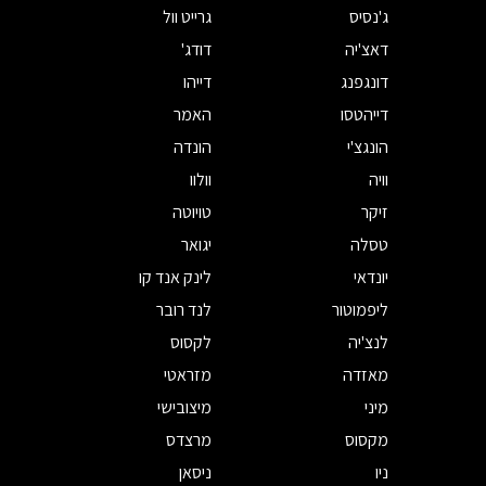
ג'נסיס
גרייט וול
דאצ'יה
דודג'
דונגפנג
דייהו
דייהטסו
האמר
הונגצ'י
הונדה
וויה
וולוו
זיקר
טויוטה
טסלה
יגואר
יונדאי
לינק אנד קו
ליפמוטור
לנד רובר
לנצ'יה
לקסוס
מאזדה
מזראטי
מיני
מיצובישי
מקסוס
מרצדס
ניו
ניסאן