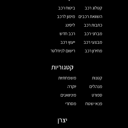
קטלוג רכב
ביטוח רכב
השוואת רכבים
מימון לרכב
כתבות רכב
ליסינג
מבחני רכב
רכב חדש
מבצעי רכב
ייעוץ רכב
מחירון רכב
רישום לניוזלטר
קטגוריות
קטנות
משפחתיות
מנהלים
יוקרה
ספורט
מיניוואנים
פנאי שטח
מסחרי
יצרן