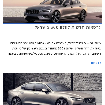
גרסאות חדשות לוולוו S60 בישראל
מאיר, יבואנית וולוו לישראל, מעדכנת את היצע גרסאות וולוו S60 המשווקות
בישראל. הדור השלישי של וולוו S60 מתהדר בעיצוב חיצוני נקי על פי שפת
העיצוב העדכנית של היצרנית השוודית, ובעיצוב פנים אלגנטי ומתוחכם בסגנון
נורדי. את עיקר תשומת הלב מקבלות הגרסאות ההיברידיות הנטענות, אך
קרא עוד
העדכון הנוכחי חל דווקא בגרסאות הבנזין.