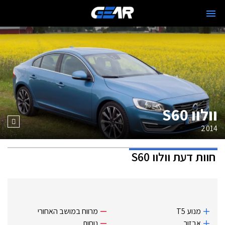
וולוו S60
2014
חוות דעת
וולוו S60
מנוע T5
מרווח במושב האחורי
אבזור
נוחות