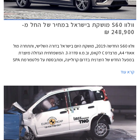
וולוו S60 מושקת בישראל במחיר של החל מ-
248,900 ₪
וולוו S60 החדשה 2019, מושקת היום בישראל בדורה השלישי, ותתחרה מול
אאודי A4, מרצדס C לקאס, וב.מ.וו סדרה 3. המשפחתית הגדולה מיוצרת
במפעל החדש של היצרנית בדרום קרוליינה, ומתבססת על פלטפורמת SPA
הכולל מתלה אחורי רב חיבורי ומתלים קדמיים מסוג עצמות עצה כפולות.
קרא עוד