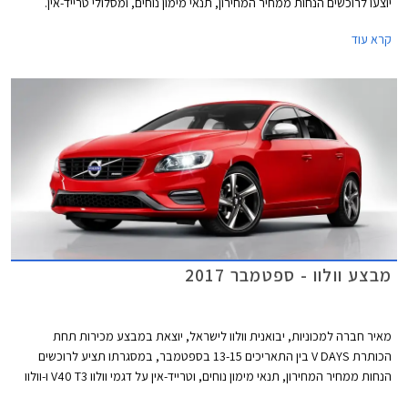
יוצעו לרוכשים הנחות ממחיר המחירון, תנאי מימון נוחים, ומסלולי טרייד-אין.
המבצע חל על דגמי וולוו V40 T3 ו-וולוו S60 KINETIC T5.
קרא עוד
מבצע וולוו - ספטמבר 2017
מאיר חברה למכוניות, יבואנית וולוו לישראל, יוצאת במבצע מכירות תחת
הכותרת V DAYS בין התאריכים 13-15 בספטמבר, במסגרתו תציע לרוכשים
הנחות ממחיר המחירון, תנאי מימון נוחים, וטרייד-אין על דגמי וולוו V40 T3 ו-וולוו
S60 KINETIC T5.