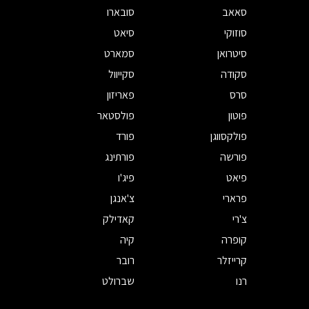
סאאב
סובארו
סוזוקי
סיאט
סיטרואן
סמארט
סקודה
סקייוול
סרס
פאריזון
פוטון
פולסטאר
פולקסווגן
פורד
פורשה
פורתינג
פיאט
פיג'ו
פרארי
צ'אנגן
צ'רי
קאדילק
קופרה
קיה
קרייזלר
רובר
רנו
שברולט