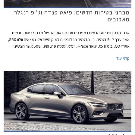
מבחני בטיחות חדשים: פיאט פנדה וג'יפ רנגלר
מאכזבים
ארגון הבטיחות Euro NCAP מפרסם את תוצאותיהם של מבחני ריסוק חדשים
אשר ערך ל- 9 דגמים. בין הדגמים הרלוונטיים לשוק הישראלי נמצאים וולוו S60,
אאודי Q3, ב.מ.וו X5, יגואר i-Pace, יונדאי סנטה פה, ופיג'ו 508 אשר הצטיינו
במבחן וזכו בציון מרבי של 5 כוכבים. בנוסף נבחנו ג'יפ רנגלר החדש ופיאט פנדה
קרא עוד
שהציגו ציונים נמוכים במיוחד.