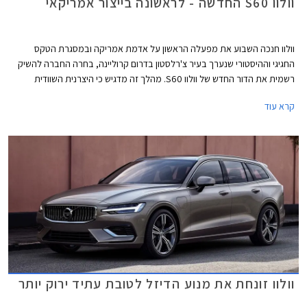
וולוו S60 החדשה - לראשונה בייצור אמריקאי
וולוו חנכה השבוע את מפעלה הראשון על אדמת אמריקה ובמסגרת הטקס
החגיגי וההיסטורי שנערך בעיר צ'רלסטון בדרום קרוליינה, בחרה החברה להשיק
רשמית את הדור החדש של וולוו S60. מהלך זה מדגיש כי היצרנית השוודית
מעוניינת בהעמקת הקשר הכלכלי עם המעצמה החזקה בעולם ובהגדלת נפח
קרא עוד
המכירות בשוק האמריקאי החשוב.
וולוו זונחת את מנוע הדיזל לטובת עתיד ירוק יותר