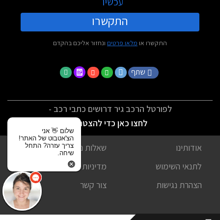
עכשיו
התקשרו
התקשרו או
מלאו פרטים
ונחזור אליכם בהקדם
שתף
לפורטל הרכב גיר דרושים כתבי רכב -
לחצו כאן כדי להצטרף
שלום 👋 אני
הצ'אטבוט של האתר!
צריך עזרה? התחל
אודותינו
שאלות נפוצות
שיחה.
לתנאי השימוש
מדיניות פרטיות
הצהרת נגישות
צור קשר