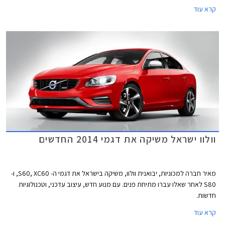
שמונה הילוכים. הדגמים שישתתפו באירוע כוללים את ה- V40 שהושק בשנת
קרא עוד
2013 וכמובן את דגמי ה- S60, ה- S80 וה- XC60 שעברו מתיחת פנים.
וולוו ישראל משיקה את דגמי 2014 החדשים
מאיר חברה למכוניות, יבואנית וולוו, משיקה בישראל את דגמי ה- S60, XC60, ו-
S80 לאחר שאלו עברו מתיחת פנים. עם מנוע חדש, עיצוב עדכני, וטכנולוגיות
חדשות.
קרא עוד