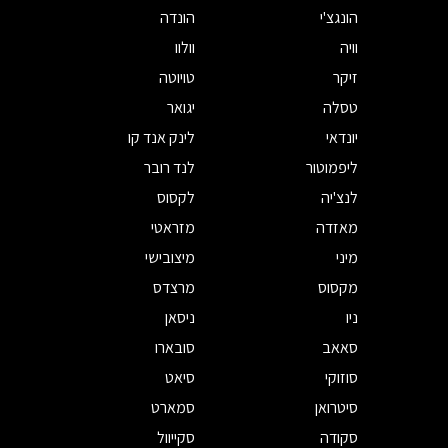
הונגצ'י
הונדה
וויה
וולוו
זיקר
טויוטה
טסלה
יגואר
יונדאי
לינק אנד קו
ליפמוטור
לנד רובר
לנצ'יה
לקסוס
מאזדה
מזראטי
מיני
מיצובישי
מקסוס
מרצדס
ניו
ניסאן
סאאב
סובארו
סוזוקי
סיאט
סיטרואן
סמארט
סקודה
סקייוול