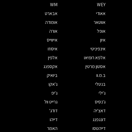
WM
WEY
אאודי
אבארט
אווטאר
אומודה
אופל
אורה
איון
אייווייס
אינפיניטי
איסוזו
אלפא רומיאו
אלפין
אסטון מרטין
אקספנג
ב.מ.וו
ביואיק
בנטלי
ג'אקו
ג'ילי
ג'יפ
ג'נסיס
גרייט וול
דאצ'יה
דודג'
דונגפנג
דייהו
דייהטסו
האמר