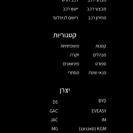
מבצעי רכב
ייעוץ רכב
מחירון רכב
רישום לניוזלטר
קטגוריות
קטנות
משפחתיות
מנהלים
יוקרה
ספורט
מיניוואנים
פנאי שטח
מסחרי
יצרן
BYD
DS
GAC
EVEASY
JAC
IM
KGM (סאנגיונג)
MG