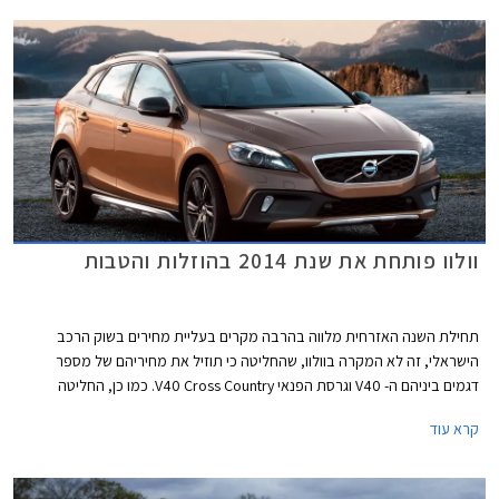
וולוו פותחת את שנת 2014 בהוזלות והטבות
תחילת השנה האזרחית מלווה בהרבה מקרים בעליית מחירים בשוק הרכב
הישראלי, זה לא המקרה בוולוו, שהחליטה כי תוזיל את מחיריהם של מספר
דגמים ביניהם ה- V40 וגרסת הפנאי V40 Cross Country. כמו כן, החליטה
היבואנית להפחית את מחיריהם של ה- S60 וה- XC60 ובמקביל להעניק הטבות
קרא עוד
לרוכשים.