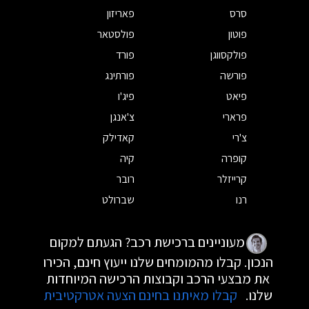
סרס
פאריזון
פוטון
פולסטאר
פולקסווגן
פורד
פורשה
פורתינג
פיאט
פיג'ו
פרארי
צ'אנגן
צ'רי
קאדילק
קופרה
קיה
קרייזלר
רובר
רנו
שברולט
מעוניינים ברכישת רכב? הגעתם למקום
הנכון. קבלו מהמומחים שלנו ייעוץ חינם, הכירו
את מבצעי הרכב וקבוצות הרכישה המיוחדות
שלנו.
קבלו מאיתנו בחינם הצעה אטרקטיבית