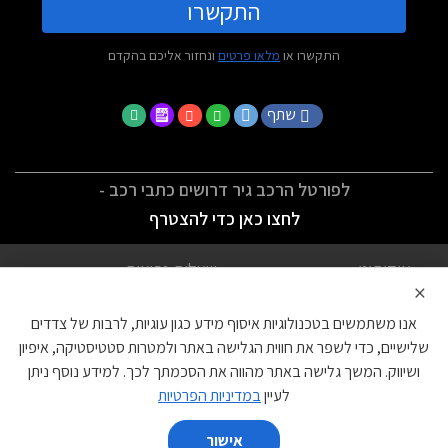
התקשרו
התקשרו או
מלאו פרטים
ונחזור אליכם בהקדם
שתף
לפורטל הרכב גיר דרושים כתבי רכב -
לחצו כאן כדי להצטרף
אודותינו
שאלות נפוצות
×
לתנאי השימוש
מדיניות פרטיות
אנו משתמשים בטכנולוגיות איסוף מידע כגון עוגיות, לרבות של צדדים
הצהרת נגישות
צור קשר
שלישיים, כדי לשפר את חווית הגלישה באתר ולמטרות סטטיסטיקה, איפיון
ושיווק. המשך גלישה באתר מהווה את הסכמתך לכך. למידע נוסף ניתן
עוגיות
לעיין
במדיניות הפרטיות
אישור