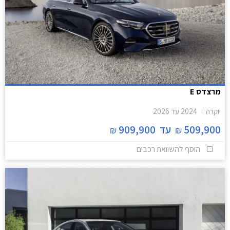
מרצדס E
יוקרה
2024
עד
2026
509,900
עד
909,900
₪
₪
הוסף להשוואת רכבים