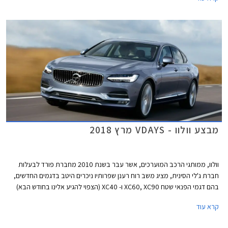
וריחות. על פי וולוו, המונח מותרות מקבל משמעות חדשה במכונית סלון בעזרת
אלמנטים אלו.
מבצע וולוו - VDAYS מרץ 2018
וולוו, ממותגי הרכב המוערכים, אשר עבר בשנת 2010 מחברת פורד לבעלות
חברת ג'לי הסינית, מציג משב רוח רענן שפרותיו ניכרים היטב בדגמים החדשים,
בהם דגמי הפנאי שטח XC60, XC90 ו- XC40 (הצפוי להגיע אלינו בחודש הבא)
וכן הרכבים הפרטיים בארסנל הדגמים, בהם S90 ו- V60 החדש עליו סיפרנו לכם
קרא עוד
לפני מספר ימים. בהמשך צפויה היצרנית להציג את מחליפת S60 המזדקנת
ומחליפת V40. ללא ספק עובר היצרן שינוי מהותי ומוצלח בתקופה קצרה ומציג