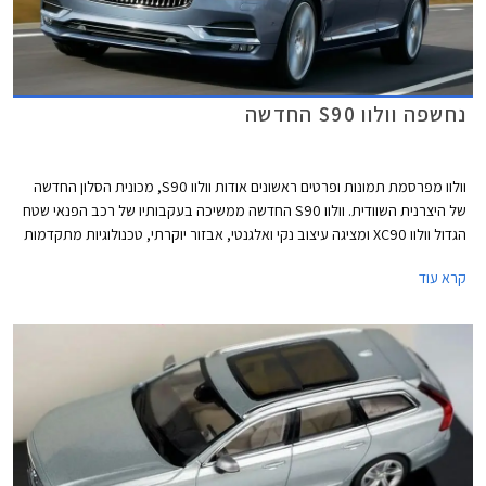
נחשפה וולוו S90 החדשה
וולוו מפרסמת תמונות ופרטים ראשונים אודות וולוו S90, מכונית הסלון החדשה
של היצרנית השוודית. וולוו S90 החדשה ממשיכה בעקבותיו של רכב הפנאי שטח
הגדול וולוו XC90 ומציגה עיצוב נקי ואלגנטי, אבזור יוקרתי, טכנולוגיות מתקדמות
ודגש על מערכות בטיחות אקטיביות.
קרא עוד