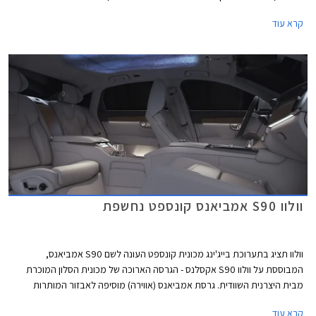
מושחרים בעלי איתות דינמי. כמו כן, נוספו צבעי מרכב וחישוקים חדשים למבחר
קרא עוד
הקיים.
וולוו S90 אמביאנס קונספט נחשפת
וולוו תציג בתערוכת בייג'ינג מכונית קונספט העונה לשם S90 אמביאנס,
המבוססת על וולוו S90 אקסלנס - הגרסה הארוכה של מכונית הסלון המוכרת
מבית היצרנית השוודית. גרסת אמביאנס (אווירה) מוסיפה לאבזור המותרות
והפינוקים אלמנטים המקנים אווירה ייחודית באמצעות מסרים חזותיים, צלילים
קרא עוד