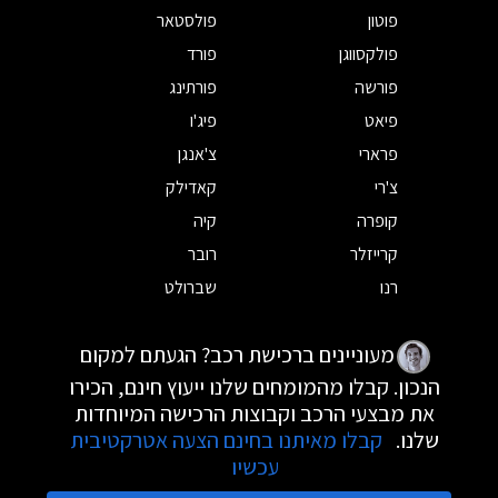
פוטון
פולסטאר
פולקסווגן
פורד
פורשה
פורתינג
פיאט
פיג'ו
פרארי
צ'אנגן
צ'רי
קאדילק
קופרה
קיה
קרייזלר
רובר
רנו
שברולט
מעוניינים ברכישת רכב? הגעתם למקום
הנכון. קבלו מהמומחים שלנו ייעוץ חינם, הכירו
את מבצעי הרכב וקבוצות הרכישה המיוחדות
שלנו.
קבלו מאיתנו בחינם הצעה אטרקטיבית
עכשיו