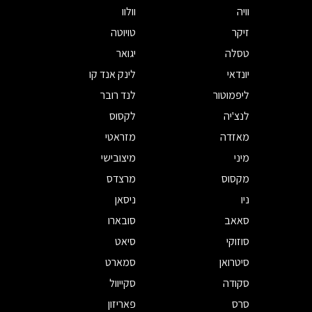
וויה
וולוו
זיקר
טויוטה
טסלה
יגואר
יונדאי
לינק אנד קו
ליפמוטור
לנד רובר
לנצ'יה
לקסוס
מאזדה
מזראטי
מיני
מיצובישי
מקסוס
מרצדס
ניו
ניסאן
סאאב
סובארו
סוזוקי
סיאט
סיטרואן
סמארט
סקודה
סקייוול
סרס
פאריזון