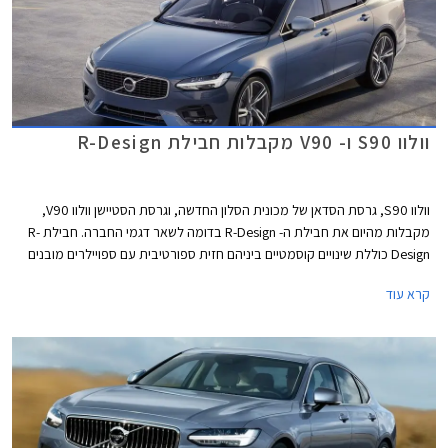
וולוו S90 ו- V90 מקבלות חבילת R-Design
וולוו S90, גרסת הסדאן של מכונית הסלון החדשה, וגרסת הסטיישן וולוו V90,
מקבלות מהיום את חבילת ה- R-Design בדומה לשאר דגמי החברה. חבילת R-
Design כוללת שינויים קוסמטיים ביניהם חזית ספורטיבית עם ספויילרים מובנים
בפגושים הקדמיים, שבכת קירור יחודית. חישוקי סגסוגת מעוצבים בחיתוך יהלום
קרא עוד
משלימים את המראה הדינמי.