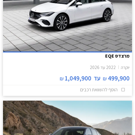
מרצדס EQE
יוקרה
2022
עד
2026
499,900
עד
1,049,900
₪
₪
הוסף להשוואת רכבים