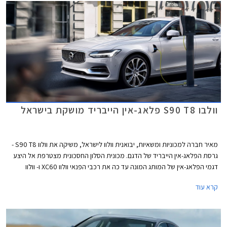
דגמים ההופכים למובילים בקטגוריות הרכב השונות. ניתן לייחס חלק מההצלחה
לעובדה שבעלת הבית החדשה השאירה לוולוו עצמאות בתכנון דגמים חדשים
תוך סיוע במימון פרויקטים המצריכים השקעות הון גדולות.
וולבו S90 T8 פלאג-אין הייבריד מושקת בישראל
מאיר חברה למכוניות ומשאיות, יבואנית וולוו לישראל, משיקה את וולוו S90 T8 -
גרסת הפלאג-אין הייבריד של הדגם. מכונית הסלון החסכונית מצטרפת אל היצע
דגמי הפלאג-אין של המותג המונה עד כה את רכבי הפנאי וולוו XC60 ו- וולוו
XC90.
קרא עוד