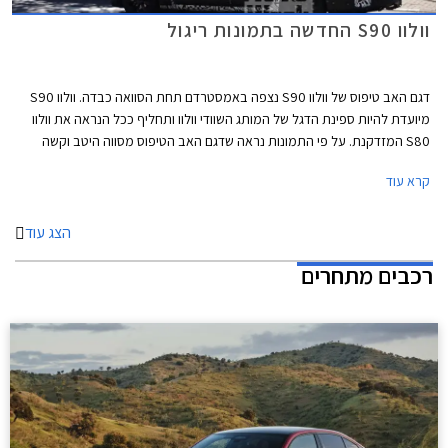
וולוו S90 החדשה בתמונות ריגול
דגם האב טיפוס של וולוו S90 נצפה באמסטרדם תחת הסוואה כבדה. וולוו S90
מיועדת להיות ספינת הדגל של המותג השוודי וולוו ותחליף ככל הנראה את וולוו
S80 המזדקנת. על פי התמונות נראה שדגם האב הטיפוס מסווה היטב וקשה
לומר בדיוק כיצד יראה הדגם החדש, אך ניתן לראות גג משתפל לאחור וסרח
קרא עוד
עודף גדול מאחור. אנו מניחים שהעיצוב יושפע מוולוו קופה קונספט ויכלול פנסים
קדמיים משוכים לאחור עם תאורת LED בצורת האות T.
הצג עוד
רכבים מתחרים