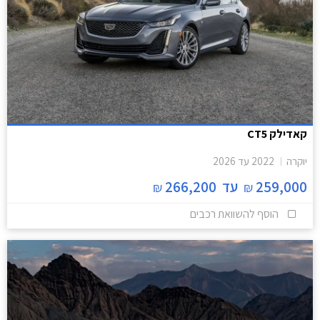
קאדילק CT5
יוקרה
2022
עד
2026
259,000
עד
266,200
₪
₪
הוסף להשוואת רכבים