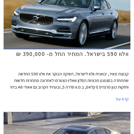
וולוו S90 בישראל. המחיר החל מ- 390,000 ₪
קבוצת מאיר, יבואנית וולוו לישראל, השיקה הבוקר את וולוו S90 החדשה
שתתחרה בסגמנט מכוניות הסלון שאליו הצטרפו לאחרונה מתחרות חדשות
וחזקות כגון מרצדס E קלאס, ב.מ.וו סדרה 5, ובעתיד הקרוב גם אאודי A6 בדור
חדש. על מנת ליצור בידול מהדגמים הגרמניים המובילים, מציגה וולוו S90 עיצוב
קרא עוד
חיצוני מעודן ותא נוסעים נקי ואוורירי אך לא פחות יוקרתי ומפנק. בשלב זה משווק
בישראל דגם הסדאן בלבד ובהמשך יגיע דגם הסטיישן V90 בגרסת קרוס קאנטרי.