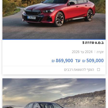
ב.מ.וו סדרה 5
יוקרה
2024
עד
2026
509,000
עד
869,900
₪
₪
הוסף להשוואת רכבים