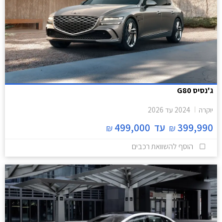
ג'נסיס G80
יוקרה
2024
עד
2026
399,990
עד
499,000
₪
₪
הוסף להשוואת רכבים