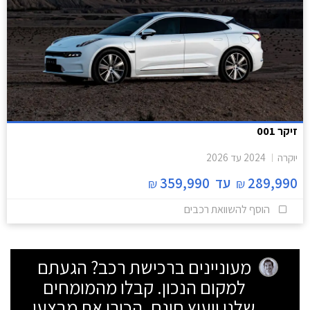
זיקר 001
יוקרה
2024
עד
2026
289,990
עד
359,990
₪
₪
הוסף להשוואת רכבים
מעוניינים ברכישת רכב? הגעתם
למקום הנכון. קבלו מהמומחים
שלנו ייעוץ חינם, הכירו את מבצעי