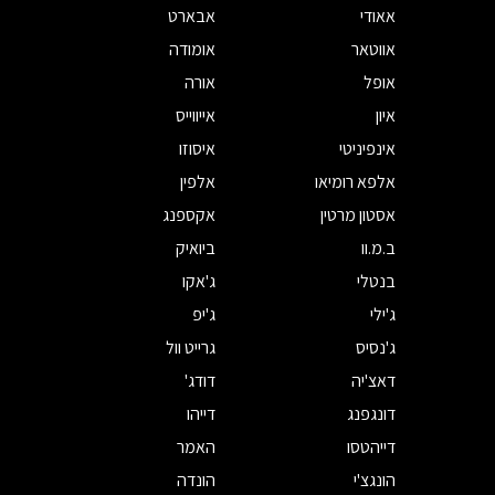
אאודי
אבארט
אווטאר
אומודה
אופל
אורה
איון
אייווייס
אינפיניטי
איסוזו
אלפא רומיאו
אלפין
אסטון מרטין
אקספנג
ב.מ.וו
ביואיק
בנטלי
ג'אקו
ג'ילי
ג'יפ
ג'נסיס
גרייט וול
דאצ'יה
דודג'
דונגפנג
דייהו
דייהטסו
האמר
הונגצ'י
הונדה