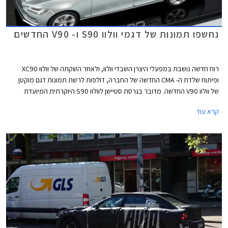
נחשפו תמונות של דגמי וולוו S90 ו- V90 החדשים
רוח חדשה נושבת במפעלי היצרן השבדי וולוו, ולאחר השקתה של וולוו XC90
ופיתוח שלדת ה- CMA החדשה של החברה, דולפות לרשת תמונות דגם מוקטן
של וולוו V90 החדשה. מדובר בגרסת סטיישן לוולוו S90 היוקרתית המיועדת
להחליף את וולוו S80. גם וולוו S90 החדשה נחשפה לאחרונה בתמונות של דגם
קרא עוד
מוקטן ובתמונות ריגול עם הסוואה.