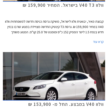
וולוו V40 T3 בישראל. המחיר 159,900 ₪
קבוצת מאיר, יבואנית וולוו לישראל, משיקה גרסת כניסה חדשה למשפחתית וולוו
V40 במחיר 159,900 ₪. גרסת T3 קינטיק החדשה מצויידת במנוע טורבו בנזין
חדש בנפח 1.5 ליטר המפיק 152 כ"ס ומומנט של 25.0 קג"מ. המנוע משודך
לתיבת הילוכים אוטומטית פלנטרית בת 6 מהירויות ומאיץ את הרכב מ- 0 ל-
קרא עוד
100 קמ"ש תוך 8.3 שניות. צריכת הדלק בנסיעה משולבת עומדת על 18.1 ק"מ
לליטר לפי נתוני היצרן.
וולוו V40 במבצע. החל מ- 153,900 ₪