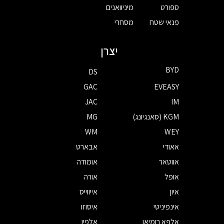
ספורט
מיניוואנים
פנאי שטח
מסחרי
יצרן
BYD
DS
GAC
EVEASY
JAC
IM
KGM (סאנגיונג)
MG
WM
WEY
אאודי
אבארט
אווטאר
אומודה
אופל
אורה
איון
אייווייס
אינפיניטי
איסוזו
אלפא רומיאו
אלפין