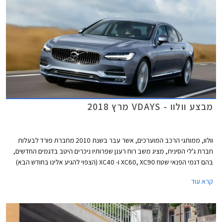
מבצע וולוו - VDAYS מרץ 2018
וולוו, ממותגי הרכב המוערכים, אשר עבר בשנת 2010 מחברת פורד לבעלות
חברת ג'לי הסינית, מציג משב רוח רענן שפרותיו ניכרים היטב בדגמים החדשים,
בהם דגמי הפנאי שטח XC60, XC90 ו- XC40 (הצפוי להגיע אלינו בחודש הבא)
וכן הרכבים הפרטיים בארסנל הדגמים, בהם S90 ו- V60 החדש עליו סיפרנו לכם
קרא עוד
לפני מספר ימים. בהמשך צפויה היצרנית להציג את מחליפת S60 המזדקנת
ומחליפת V40. ללא ספק עובר היצרן שינוי מהותי ומוצלח בתקופה קצרה ומציג
דגמים ההופכים למובילים בקטגוריות הרכב השונות. ניתן לייחס חלק מההצלחה
לעובדה שבעלת הבית החדשה השאירה לוולוו עצמאות בתכנון דגמים חדשים