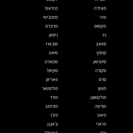
מאזדה
מזראטי
מיני
מיצובישי
מקסוס
מרצדס
ניו
ניסאן
סאאב
סובארו
סוזוקי
סיאט
סיטרואן
סמארט
סקודה
סקייוול
סרס
פאריזון
פוטון
פולסטאר
פולקסווגן
פורד
פורשה
פורתינג
פיאט
פיג'ו
פרארי
צ'אנגן
צ'רי
קאדילק