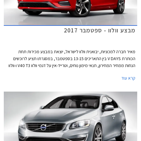
מבצע וולוו - ספטמבר 2017
מאיר חברה למכוניות, יבואנית וולוו לישראל, יוצאת במבצע מכירות תחת
הכותרת V DAYS בין התאריכים 13-15 בספטמבר, במסגרתו תציע לרוכשים
הנחות ממחיר המחירון, תנאי מימון נוחים, וטרייד-אין על דגמי וולוו V40 T3 ו-וולוו
S60 KINETIC T5.
קרא עוד