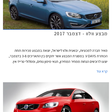
מבצע וולוו - דצמבר 2017
מאיר חברה למכוניות, יבואנית וולוו לישראל, יוצאת במבצע מכירות תחת
הכותרת V DAYS. במסגרת המבצע אשר יתקיים בין התאריכים 3-8 בדצמבר,
יוצעו לרוכשים הנחות ממחיר המחירון, תנאי מימון נוחים, ומסלולי טרייד-אין.
המבצע חל על דגמי וולוו V40 T3 ו-וולוו S60 KINETIC T5.
קרא עוד