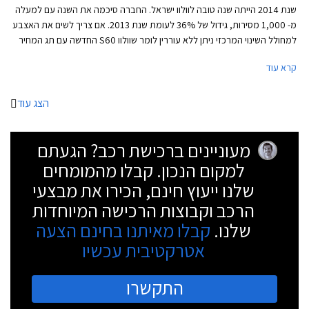
שנת 2014 הייתה שנה טובה לוולוו ישראל. החברה סיכמה את השנה עם למעלה
מ- 1,000 מסירות, גידול של 36% לעומת שנת 2013. אם צריך לשים את האצבע
למחולל השינוי המרכזי ניתן ללא עוררין לומר שוולוו S60 החדשה עם תג המחיר
האטרקטיבי הובילה את וולוו לתוצאות המעודדות. במהלך שנת 2014 מסרה וולוו
קרא עוד
513 רכבים מהגרסאות השונות של וולוו S60, גידול של 40% לעומת שנת 2013.
נתון זה מציב את וולוו S60 במקום השני בטבלת המסירות בקטגורייה שרק 37
רכבים מפרידים בינה לבין ב.מ.וו סדרה 3 מובילת הקטגורייה. גם וולוו XC60
הצג עוד
החדש טרם את חלקו עם 213 מסירות במהלך שנת 2014, גידול של 71% לעומת
שנת 2013. נתון זה מציב את וולוו XC60 במקום השני בטבלת המסירות
מעוניינים ברכישת רכב? הגעתם
בקטגורייה שהמובילה בה היא אאודי Q5.
למקום הנכון. קבלו מהמומחים
שלנו ייעוץ חינם, הכירו את מבצעי
הרכב וקבוצות הרכישה המיוחדות
שלנו.
קבלו מאיתנו בחינם הצעה
אטרקטיבית עכשיו
התקשרו