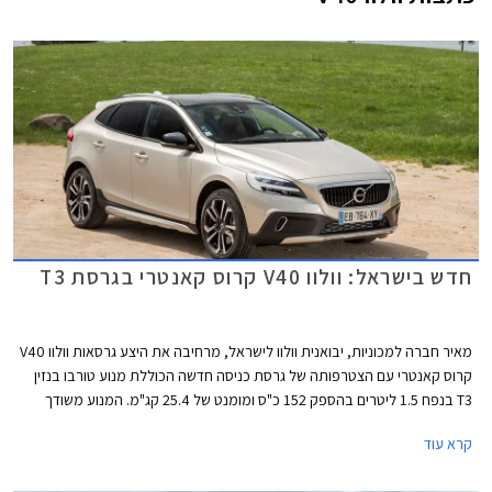
חדש בישראל: וולוו V40 קרוס קאנטרי בגרסת T3
מאיר חברה למכוניות, יבואנית וולוו לישראל, מרחיבה את היצע גרסאות וולוו V40
קרוס קאנטרי עם הצטרפותה של גרסת כניסה חדשה הכוללת מנוע טורבו בנזין
T3 בנפח 1.5 ליטרים בהספק 152 כ"ס ומומנט של 25.4 קג"מ. המנוע משודך
לתיבת 6 הילוכים אוטומטית ומערכת הנעה קדמית, ומספק תאוצה 0-100
קרא עוד
קמ"ש תוך 8.5 שניות ומהירות מירבית של 210 קמ"ש.