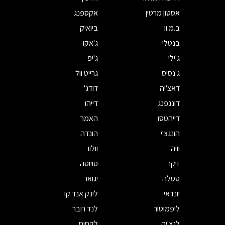
אסטון מרטין
אקספנג
ב.מ.וו
ביואיק
בנטלי
ג'אקו
ג'ילי
ג'יפ
ג'נסיס
גרייט וול
דאצ'יה
דודג'
דונגפנג
דייהו
דייהטסו
האמר
הונגצ'י
הונדה
וויה
וולוו
זיקר
טויוטה
טסלה
יגואר
יונדאי
לינק אנד קו
ליפמוטור
לנד רובר
לנצ'יה
לקסוס