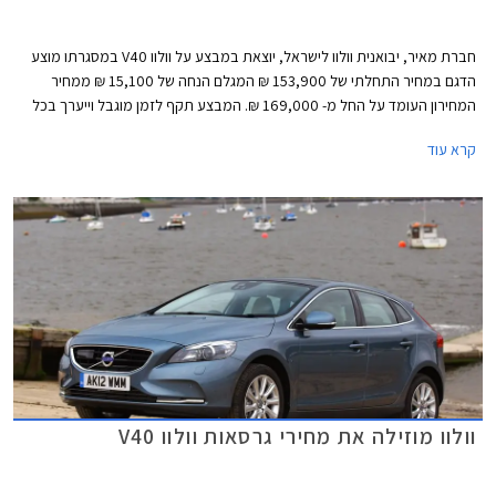
חברת מאיר, יבואנית וולוו לישראל, יוצאת במבצע על וולוו V40 במסגרתו מוצע
הדגם במחיר התחלתי של 153,900 ₪ המגלם הנחה של 15,100 ₪ ממחיר
המחירון העומד על החל מ- 169,000 ₪. המבצע תקף לזמן מוגבל וייערך בכל
אולמות התצוגה של וולוו בישראל.
קרא עוד
וולוו מוזילה את מחירי גרסאות וולוו V40