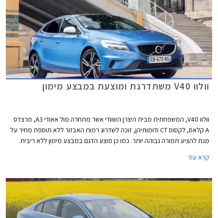
תוך סיוע במימון פרויקטים המצריכים השקעות הון גדולות.
וולוו V40 משתדרגת ומוצעת במבצע מימון
וולוו V40, המשפחתית מבית היצרן השוודי אשר מתחרה מול אאודי A3, מרצדס
A קלאס, לקסוס CT ודומותיהן, זוכה לשדרוג רמות האבזור ללא תוספת מחיר על
מנת להציע תמורה גבוהה יותר. כמו כן מוצע הדגם במבצע מימון ללא ריבית.
קרא עוד