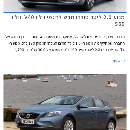
מנוע 2.0 ליטר טורבו חדש לדגמי וולוו V40 ווולוו
S60
חברת מאיר, יבואנית וולוו לישראל, משיקה את מנוע ה- T4 טורבו בנזין החדש של
החברה שמחליף את מנוע ה- 1.6 ליטר טורבו הנוכחי המפיק 180 כ"ס. מנוע ה-
T4 החדש בנפח 2.0 ליטר מפיק 190 כ"ס ומומנט של 30.0 קג"מ ב- 1,700
סל"ד. המנוע החדש משודך לתיבת 6 הילוכים אוטומטית פלנטרית בניגוד לתיבת
קרא עוד
הילוכים רובוטית כפולת מצמדים ששודכה למנוע ה- 1.6 ליטר היוצא.