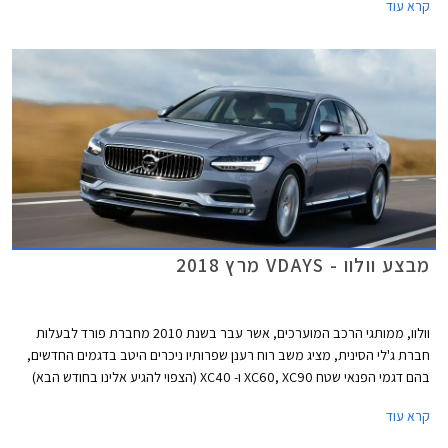
קרא עוד
קמ"ש תוך 8.5 שניות ומהירות מירבית של 210 קמ"ש.
מבצע וולוו - VDAYS מרץ 2018
וולוו, ממותגי הרכב המוערכים, אשר עבר בשנת 2010 מחברת פורד לבעלות
חברת ג'לי הסינית, מציג משב רוח רענן שפרותיו ניכרים היטב בדגמים החדשים,
בהם דגמי הפנאי שטח XC60, XC90 ו- XC40 (הצפוי להגיע אלינו בחודש הבא)
וכן הרכבים הפרטיים בארסנל הדגמים, בהם S90 ו- V60 החדש עליו סיפרנו לכם
קרא עוד
לפני מספר ימים. בהמשך צפויה היצרנית להציג את מחליפת S60 המזדקנת
ומחליפת V40. ללא ספק עובר היצרן שינוי מהותי ומוצלח בתקופה קצרה ומציג