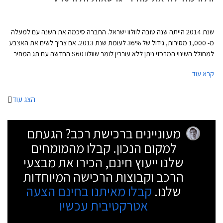
שנת 2014 הייתה שנה טובה לוולוו ישראל. החברה סיכמה את השנה עם למעלה
מ- 1,000 מסירות, גידול של 36% לעומת שנת 2013. אם צריך לשים את האצבע
למחולל השינוי המרכזי ניתן ללא עוררין לומר שוולוו S60 החדשה עם תג המחיר
האטרקטיבי הובילה את וולוו לתוצאות המעודדות. במהלך שנת 2014 מסרה וולוו
קרא עוד
513 רכבים מהגרסאות השונות של וולוו S60, גידול של 40% לעומת שנת 2013.
נתון זה מציב את וולוו S60 במקום השני בטבלת המסירות בקטגורייה שרק 37
רכבים מפרידים בינה לבין ב.מ.וו סדרה 3 מובילת הקטגורייה. גם וולוו XC60
הצג עוד
החדש טרם את חלקו עם 213 מסירות במהלך שנת 2014, גידול של 71% לעומת
שנת 2013. נתון זה מציב את וולוו XC60 במקום השני בטבלת המסירות
מעוניינים ברכישת רכב? הגעתם
בקטגורייה שהמובילה בה היא אאודי Q5.
למקום הנכון. קבלו מהמומחים
שלנו ייעוץ חינם, הכירו את מבצעי
הרכב וקבוצות הרכישה המיוחדות
שלנו.
קבלו מאיתנו בחינם הצעה
אטרקטיבית עכשיו