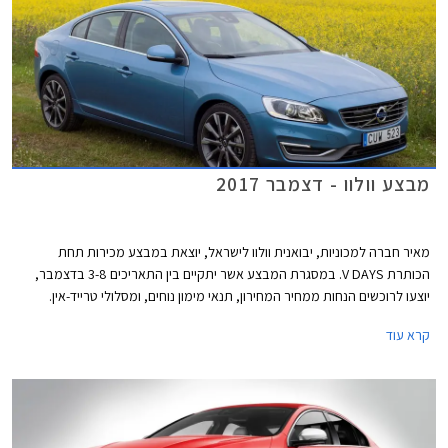
מבצע וולוו - דצמבר 2017
מאיר חברה למכוניות, יבואנית וולוו לישראל, יוצאת במבצע מכירות תחת
הכותרת V DAYS. במסגרת המבצע אשר יתקיים בין התאריכים 3-8 בדצמבר,
יוצעו לרוכשים הנחות ממחיר המחירון, תנאי מימון נוחים, ומסלולי טרייד-אין.
המבצע חל על דגמי וולוו V40 T3 ו-וולוו S60 KINETIC T5.
קרא עוד