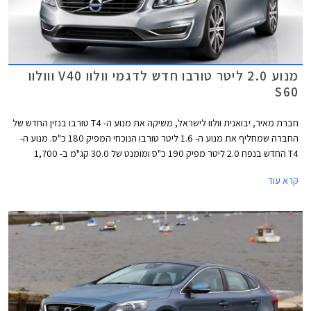
מנוע 2.0 ליטר טורבו חדש לדגמי וולוו V40 ווולוו
S60
חברת מאיר, יבואנית וולוו לישראל, משיקה את מנוע ה- T4 טורבו בנזין החדש של
החברה שמחליף את מנוע ה- 1.6 ליטר טורבו הנוכחי המפיק 180 כ"ס. מנוע ה-
T4 החדש בנפח 2.0 ליטר מפיק 190 כ"ס ומומנט של 30.0 קג"מ ב- 1,700
סל"ד. המנוע החדש משודך לתיבת 6 הילוכים אוטומטית פלנטרית בניגוד לתיבת
קרא עוד
הילוכים רובוטית כפולת מצמדים ששודכה למנוע ה- 1.6 ליטר היוצא.