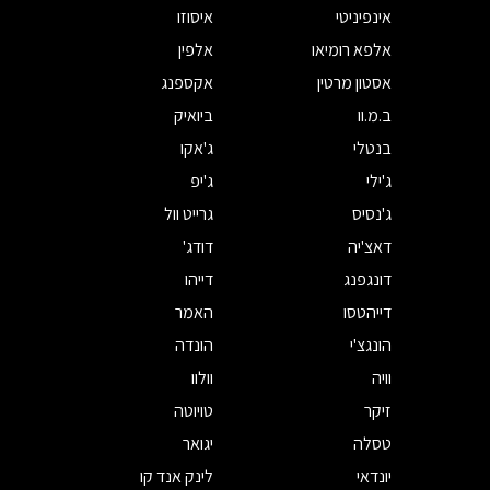
אינפיניטי
איסוזו
אלפא רומיאו
אלפין
אסטון מרטין
אקספנג
ב.מ.וו
ביואיק
בנטלי
ג'אקו
ג'ילי
ג'יפ
ג'נסיס
גרייט וול
דאצ'יה
דודג'
דונגפנג
דייהו
דייהטסו
האמר
הונגצ'י
הונדה
וויה
וולוו
זיקר
טויוטה
טסלה
יגואר
יונדאי
לינק אנד קו