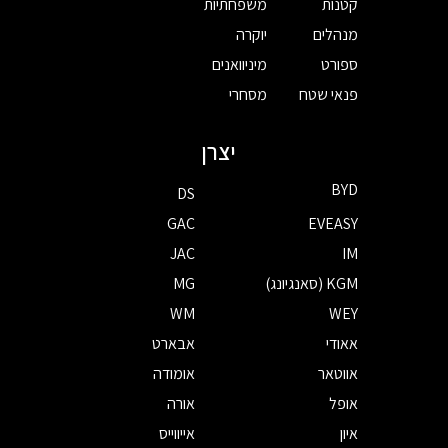
קטנות
משפחתיות
מנהלים
יוקרה
ספורט
מיניוואנים
פנאי שטח
מסחרי
יצרן
BYD
DS
GAC
EVEASY
JAC
IM
KGM (סאנגיונג)
MG
WM
WEY
אאודי
אבארט
אווטאר
אומודה
אופל
אורה
איון
אייווייס