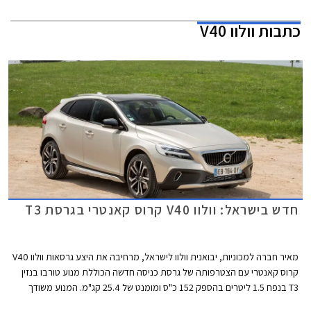
כתבות
וולוו V40
חדש בישראל: וולוו V40 קרוס קאנטרי בגרסת T3
מאיר חברה למכוניות, יבואנית וולוו לישראל, מרחיבה את היצע גרסאות וולוו V40
קרוס קאנטרי עם הצטרפותה של גרסת כניסה חדשה הכוללת מנוע טורבו בנזין
T3 בנפח 1.5 ליטרים בהספק 152 כ"ס ומומנט של 25.4 קג"מ. המנוע משודך
לתיבת 6 הילוכים אוטומטית ומערכת הנעה קדמית, ומספק תאוצה 0-100