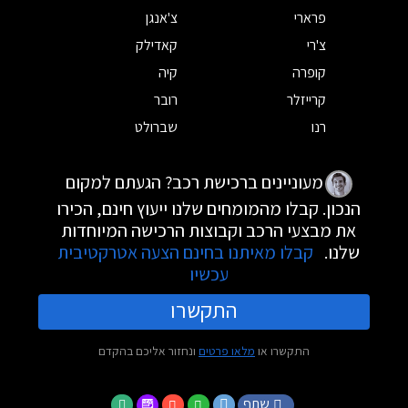
פרארי
צ'אנגן
צ'רי
קאדילק
קופרה
קיה
קרייזלר
רובר
רנו
שברולט
מעוניינים ברכישת רכב? הגעתם למקום
הנכון. קבלו מהמומחים שלנו ייעוץ חינם, הכירו
את מבצעי הרכב וקבוצות הרכישה המיוחדות
שלנו.
קבלו מאיתנו בחינם הצעה אטרקטיבית
עכשיו
התקשרו
התקשרו או
מלאו פרטים
ונחזור אליכם בהקדם
שתף