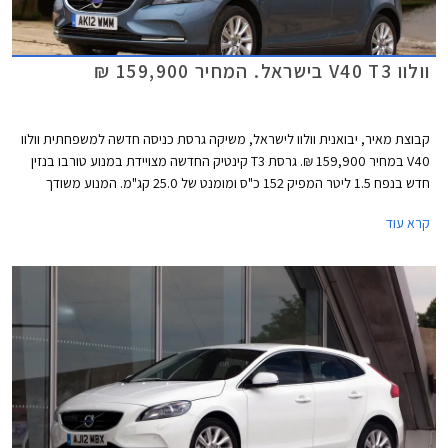
וולוו V40 T3 בישראל. המחיר 159,900 ₪
קבוצת מאיר, יבואנית וולוו לישראל, משיקה גרסת כניסה חדשה למשפחתית וולוו
V40 במחיר 159,900 ₪. גרסת T3 קינטיק החדשה מצויידת במנוע טורבו בנזין
חדש בנפח 1.5 ליטר המפיק 152 כ"ס ומומנט של 25.0 קג"מ. המנוע משודך
לתיבת הילוכים אוטומטית פלנטרית בת 6 מהירויות ומאיץ את הרכב מ- 0 ל-
קרא עוד
100 קמ"ש תוך 8.3 שניות. צריכת הדלק בנסיעה משולבת עומדת על 18.1 ק"מ
לליטר לפי נתוני היצרן.