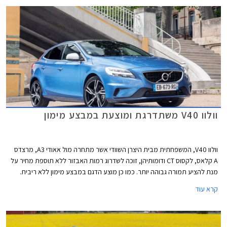
דגמים ההופכים למובילים בקטגוריות הרכב השונות. ניתן לייחס חלק מההצלחה
לעובדה שבעלת הבית החדשה השאירה לוולוו עצמאות בתכנון דגמים חדשים
תוך סיוע במימון פרויקטים המצריכים השקעות הון גדולות.
וולוו V40 משתדרגת ומוצעת במבצע מימון
וולוו V40, המשפחתית מבית היצרן השוודי אשר מתחרה מול אאודי A3, מרצדס
A קלאס, לקסוס CT ודומותיהן, זוכה לשדרוג רמות האבזור ללא תוספת מחיר על
מנת להציע תמורה גבוהה יותר. כמו כן מוצע הדגם במבצע מימון ללא ריבית.
קרא עוד