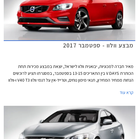
מבצע וולוו - ספטמבר 2017
מאיר חברה למכוניות, יבואנית וולוו לישראל, יוצאת במבצע מכירות תחת
הכותרת V DAYS בין התאריכים 13-15 בספטמבר, במסגרתו תציע לרוכשים
הנחות ממחיר המחירון, תנאי מימון נוחים, וטרייד-אין על דגמי וולוו V40 T3 ו-וולוו
S60 KINETIC T5.
קרא עוד