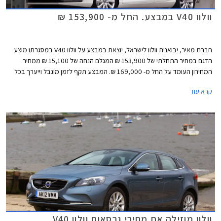
וולוו V40 במבצע. החל מ- 153,900 ₪
חברת מאיר, יבואנית וולוו לישראל, יוצאת במבצע על וולוו V40 במסגרתו מוצע
הדגם במחיר התחלתי של 153,900 ₪ המגלם הנחה של 15,100 ₪ ממחיר
המחירון העומד על החל מ- 169,000 ₪. המבצע תקף לזמן מוגבל וייערך בכל
אולמות התצוגה של וולוו בישראל.
קרא עוד
וולוו מוזילה את מחירי גרסאות וולוו V40