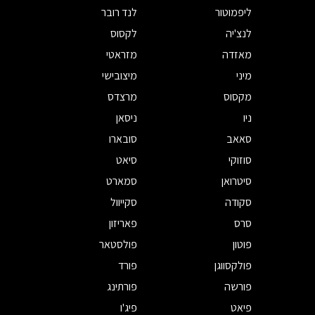
ליפמוטור
לנד רובר
לנצ'יה
לקסוס
מאזדה
מזראטי
מיני
מיצובישי
מקסוס
מרצדס
ניו
ניסאן
סאאב
סובארו
סוזוקי
סיאט
סיטרואן
סמארט
סקודה
סקייוול
סרס
פאריזון
פוטון
פולסטאר
פולקסווגן
פורד
פורשה
פורתינג
פיאט
פיג'ו