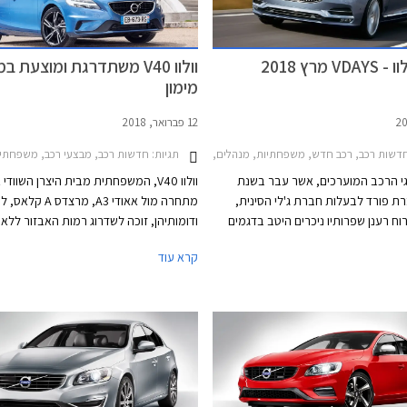
 מרץ 2018
וולוו V40 משתדרגת ומוצעת 
מימון
12 פברואר, 2018
תגיות:
שות רכב, רכב חדש, משפחתיות, מנהלים, יוקרה, פנאי שטח, וולוו, וולוו V40 2017-2019, וולוו S60 2014-2019, וולוו XC60 2017-2021, וולוו XC90 2015-2025וולוו S90 2016-2024
חדשות רכב, מבצעי רכב, משפחתיות, וולוווולוו
תגי הרכב המוערכים, אשר עבר בשנת
וולוו V40, המשפחתית מבית היצרן השוודי
מחברת פורד לבעלות חברת ג'לי הסינית,
וח רענן שפרותיו ניכרים היטב בדגמים
ודומותיהן, זוכה לשדרוג רמות האבזור ללא
החדשים, בהם דגמי הפנאי שטח XC60, XC90 ו-
מחיר על מנת להציע תמורה גבוהה יותר. כמ
קרא עוד
הצפוי להגיע אלינו בחודש הבא) וכן הרכבים
מוצע הדגם במבצע מימון ללא ריבית.
הפרטיים בארסנל הדגמים, בהם S90 ו- V60 החדש
ו לכם לפני מספר ימים. בהמשך צפויה
היצרנית להציג את מחליפת S60 המזדקנת
ומחליפת V40. ללא ספק עובר היצרן שינוי מהותי
ופה קצרה ומציג דגמים ההופכים
קטגוריות הרכב השונות. ניתן לייחס חלק
עובדה שבעלת הבית החדשה השאירה