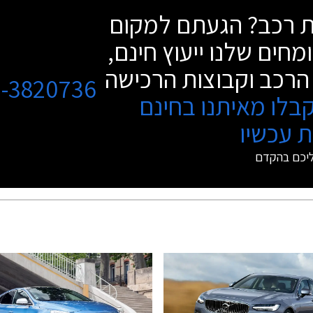
שת רכב? הגעתם למקום
מחים שלנו ייעוץ חינם,
הרכב וקבוצות הרכישה
3-3820736
בלו מאיתנו בחינם
 עכשיו
ליכם בהקדם