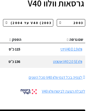
גרסאות
וולוו V40
שם גרסה
הספק
וולוו V40 D 1.9 ידני
115
כ״ס
וולוו V40 2.0 SE אוטומט
136
כ״ס
לצפיה בכל דגמי וולוו V40 מכל השנים
לקבלת הצעה לביטוח וולוו V40