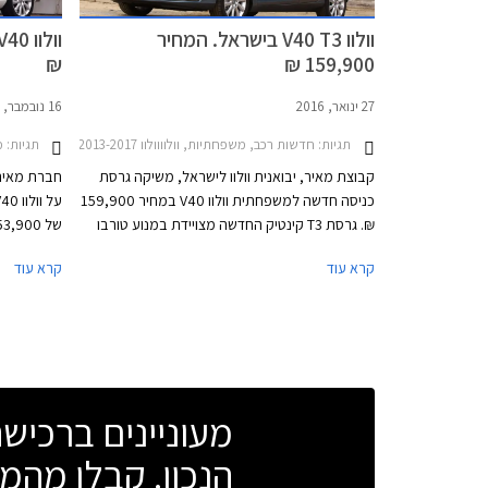
וולוו V40 T3 בישראל. המחיר
₪
159,900 ₪
27 ינואר, 2016
16 נובמבר, 2015
תגיות:
חדשות רכב, משפחתיות, וולוווולוו V40 2013-2017
תגיות:
מ
קבוצת מאיר, יבואנית וולוו לישראל, משיקה גרסת
חברת מאיר,
כניסה חדשה למשפחתית וולוו V40 במחיר 159,900
₪. גרסת T3 קינטיק החדשה מצויידת במנוע טורבו
בנזין חדש בנפח 1.5 ליטר המפיק 152 כ"ס ומומנט
קרא עוד
קרא עוד
של 25.0 קג"מ. המנוע משודך לתיבת הילוכים
תקף לזמן מ
אוטומטית פלנטרית בת 6 מהירויות ומאיץ את הרכב
וולוו בישראל
מ- 0 ל- 100 קמ"ש תוך 8.3 שניות. צריכת הדלק
בנסיעה משולבת עומדת על 18.1 ק"מ לליטר לפי
נתוני היצרן.
מעוניינים ברכי
הנכון. קבלו מהמו