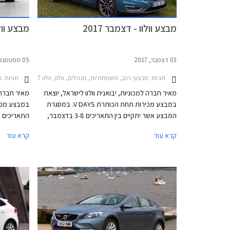
לוולוו עצמא
פרויקטים ה
מבצע וולוו - דצמבר 2017
מבצע וולו
03 דצמבר, 2017
05 ספטמבר, 2017
תגיות:
מבצעי רכב, משפחתיות, מנהלים, וולוו, וולוו V40 2013-2017, וולוו S60 2014-2019מבצע וולבו דצמבר 2017
תגיות:
מב
מאיר חברה למכוניות, יבואנית וולוו לישראל, יוצאת
מאיר חברה ל
במבצע מכירות תחת הכותרת V DAYS. במסגרת
המבצע אשר יתקיים בין התאריכים 3-8 בדצמבר,
יוצעו לרוכשים הנחות ממחיר המחירון, תנאי מימון
לרוכשים הנח
קרא עוד
קרא עוד
נוחים, ומסלולי טרייד-אין. המבצע חל על דגמי וולוו
V40 T3 ו-וולוו S60 KINETIC T5.
T5.