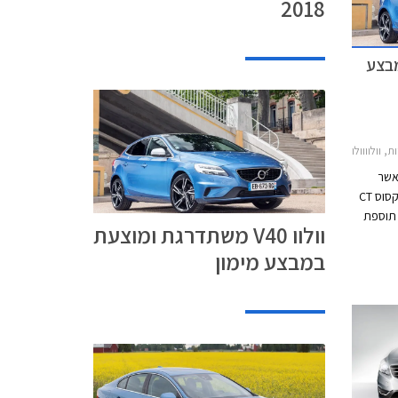
2018
במבצע
 V40 2017-2019
 אשר
מתחרה מול אאודי A3, מרצדס A קלאס, לקסוס CT
 תוספת
וולוו V40 משתדרגת ומוצעת
ו כן
במבצע מימון