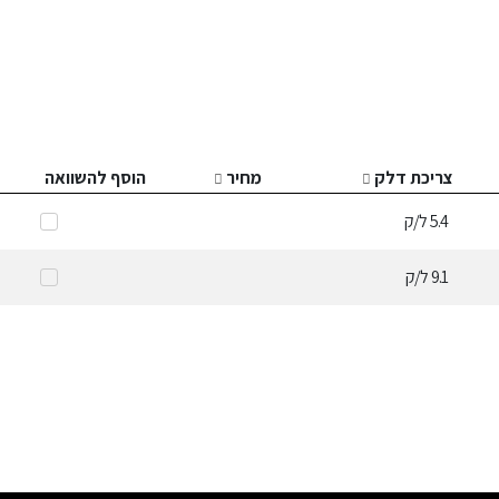
צריכת דלק
מחיר
הוסף להשוואה
5.4
ל/ק
9.1
ל/ק