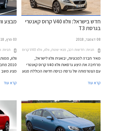
חדש בישראל: וולוו V40 קרוס קאנטרי
מבצע וולוו - VDAYS
בגרסת T3
08 דצמבר, 2018
03 מרץ, 2018
תגיות:
חדשות רכב, פנאי שטח, וולוו, וולוו V40 קרוס קאנטרי 2017-2019מחירון רכב
תגיות:
חד
מאיר חברה למכוניות, יבואנית וולוו לישראל,
וולוו, ממו
מרחיבה את היצע גרסאות וולוו V40 קרוס קאנטרי
2010 
עם הצטרפותה של גרסת כניסה חדשה הכוללת מנוע
מציג משב ר
טורבו בנזין T3 בנפח 1.5 ליטרים בהספק 152 כ"ס
קרא עוד
קרא עוד
ומומנט של 25.4 קג"מ. המנוע משודך לתיבת 6
XC40 (
הילוכים אוטומטית ומערכת הנעה קדמית, ומספק
תאוצה 0-100 קמ"ש תוך 8.5 שניות ומהירות מירבית
עליו סיפרנ
של 210 קמ"ש.
ומוצלח בתק
למובילים ב
מההצלחה ל