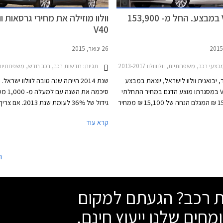
וולוו V40 במבצע. החל מ- 153,900
וולוו מוזילה את מחירי גרסאות וול
V40
26 ינואר, 2015
בצעי רכב, משפחתיות, וולוווולוו V40 2013-2017
תגיות:
חדשות רכב, רכב חדש, משפחתיות, וולוו, וולוו V40 2013-2017וולוו V40
 יבואנית וולוו לישראל, יוצאת במבצע
שנת 2014 הייתה שנה טובה לוולוו ישרא
על וולוו V40 במסגרתו מוצע הדגם במחיר התחלתי
סיכמה את השנה 
של 153,900 ₪ המגלם הנחה של 15,100 ₪ ממחיר
גידול של 36% לעומת שנת
המחירון העומד על החל מ- 169,000 ₪. המבצע
האצבע למחולל השינוי המרכזי ניתן ללא עור
קרא עוד
וגבל וייערך בכל אולמות התצוגה של
שוולוו S60 החדשה עם תג המחיר האטרקט
.
הובילה את וולוו לתוצאות המעודדות. במה
2014 מסרה וולוו 513 רכבים מהגרס
ה
מציב את וולוו S60 במקום השני בטבל
בקטגורייה שרק 37 רכבים מפרידים בינה
שת רכב? הגעתם למקום
סדרה 3 
מחים שלנו ייעוץ חינם,
גידול של 71% לעומת שנת 3