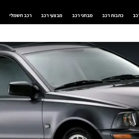
כב
כתבות רכב
מבחני רכב
מבצעי רכב
רכב חשמלי