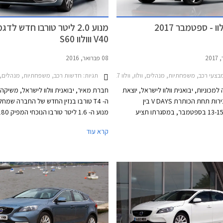
ות בתכנון דגמים חדשים תוך סיוע במימון
מצריכים השקעות הון גדולות.
ו - ספטמבר 2017
מנוע 2.0 ליטר טורבו חדש לדגמ
V40 ווולוו S60
08 פברואר, 2016
צעי רכב, משפחתיות, מנהלים, וולוו, וולוו V40 2013-2017, וולוו S60 2014-2019מבצע וולוו ספטמבר 2017
תגיות:
חדשות רכב, משפחתיות, מנהלים, וולוו, וולוו V40 2013-2017וו
מכוניות, יבואנית וולוו לישראל, יוצאת
חברת מאיר, יבואנית וולוו לישראל, משיקה
במבצע מכירות תחת הכותרת V DAYS בין
ה- T4 טורבו בנזין החדש של החברה שמח
התאריכים 13-15 בספטמבר, במסגרתו תציע
ות ממחיר המחירון, תנאי מימון נוחים,
קרא עוד
וטרייד-אין על דגמי וולוו V40 T3 ו-וולוו S60 KINETIC
ומומנט של 30.0 קג"מ ב- 1,700 ס
החדש משודך לתיבת 6 הילוכים או
בניגוד לתיבת הילוכים רובוטית כפולת מצמ
ששודכה למנוע ה- 1.6 ליטר היוצא.