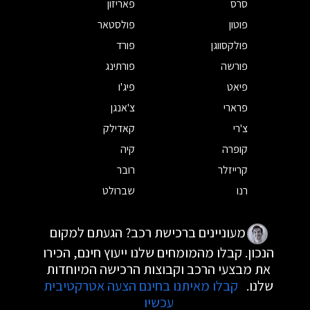
סרס
פאריזון
פוטון
פולסטאר
פולקסווגן
פורד
פורשה
פורתינג
פיאט
פיג'ו
פרארי
צ'אנגן
צ'רי
קאדילק
קופרה
קיה
קרייזלר
רובר
רנו
שברולט
מעוניינים ברכישת רכב? הגעתם למקום
הנכון. קבלו מהמומחים שלנו ייעוץ חינם, הכירו
את מבצעי הרכב וקבוצות הרכישה המיוחדות
שלנו.
קבלו מאיתנו בחינם הצעה אטרקטיבית
עכשיו