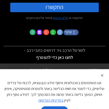
התקשרו
התקשרו או
מלאו פרטים
ונחזור אליכם בהקדם
שתף
לפורטל הרכב גיר דרושים כתבי רכב -
לחצו כאן כדי להצטרף
אודותינו
שאלות נפוצות
×
לתנאי השימוש
מדיניות פרטיות
אנו משתמשים בטכנולוגיות איסוף מידע כגון עוגיות, לרבות של צדדים
הצהרת נגישות
צור קשר
שלישיים, כדי לשפר את חווית הגלישה באתר ולמטרות סטטיסטיקה, איפיון
ושיווק. המשך גלישה באתר מהווה את הסכמתך לכך. למידע נוסף ניתן
עוגיות
לעיין
במדיניות הפרטיות