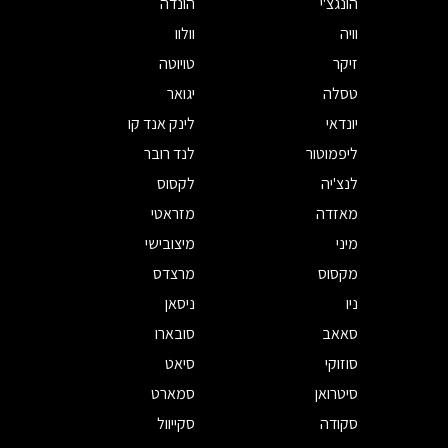
הונגצ'י
הונדה
וויה
וולוו
זיקר
טויוטה
טסלה
יגואר
יונדאי
לינק אנד קו
ליפמוטור
לנד רובר
לנצ'יה
לקסוס
מאזדה
מזראטי
מיני
מיצובישי
מקסוס
מרצדס
ניו
ניסאן
סאאב
סובארו
סוזוקי
סיאט
סיטרואן
סמארט
סקודה
סקייוול