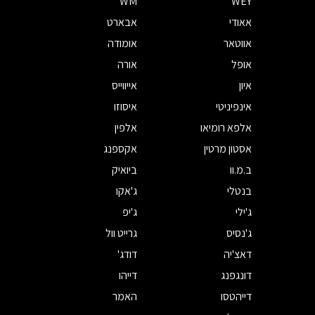
WM
WEY
אאודי
אבארט
אווטאר
אומודה
אופל
אורה
איון
אייווייס
אינפיניטי
איסוזו
אלפא רומיאו
אלפין
אסטון מרטין
אקספנג
ב.מ.וו
ביואיק
בנטלי
ג'אקו
ג'ילי
ג'יפ
ג'נסיס
גרייט וול
דאצ'יה
דודג'
דונגפנג
דייהו
דייהטסו
האמר