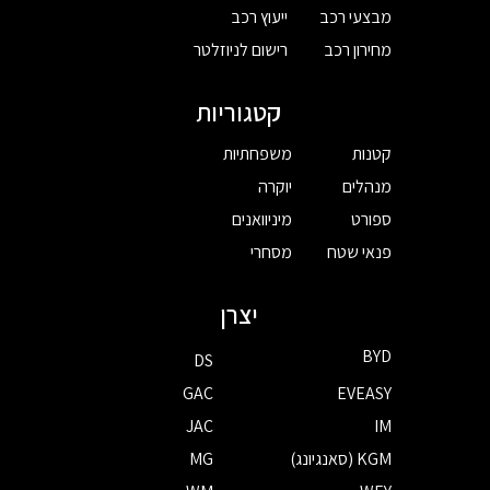
מבצעי רכב
ייעוץ רכב
מחירון רכב
רישום לניוזלטר
קטגוריות
קטנות
משפחתיות
מנהלים
יוקרה
ספורט
מיניוואנים
פנאי שטח
מסחרי
יצרן
BYD
DS
GAC
EVEASY
JAC
IM
KGM (סאנגיונג)
MG