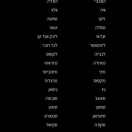
הונגצ'י
הונדה
וויה
וולוו
זיקר
טויוטה
טסלה
יגואר
יונדאי
לינק אנד קו
ליפמוטור
לנד רובר
לנצ'יה
לקסוס
מאזדה
מזראטי
מיני
מיצובישי
מקסוס
מרצדס
ניו
ניסאן
סאאב
סובארו
סוזוקי
סיאט
סיטרואן
סמארט
סקודה
סקייוול