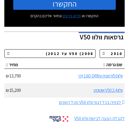
התקשרו
התקשרו או
מלאו פרטים
ונחזור אליכם בהקדם
גרסאות
וולוו V50
שם גרסה
מחיר
וולוו V50 מונית 1.6D DRIVe ידני
13,700 ₪
וולוו V50 2.4 אוטומט
15,200 ₪
לצפיה בכל דגמי וולוו V50 מכל השנים
לקבלת הצעה לביטוח וולוו V50