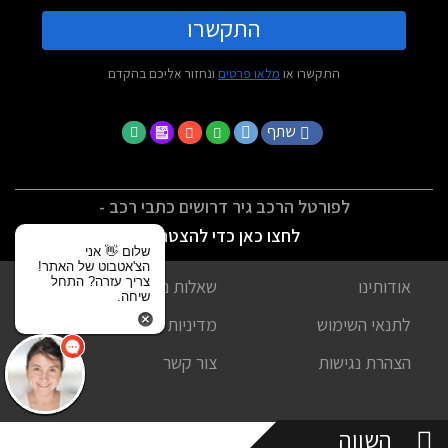
התקשרו
התקשרו או
מלאו פרטים
ונחזור אליכם בהקדם
שתף
לפורטל הרכב גיר דרושים כתבי רכב -
לחצו כאן כדי להצטרף
שלום 👋 אני
הצ'אטבוט של האתר!
צריך עזרה? התחל
אודותינו
שאלות נפוצות
שיחה.
לתנאי השימוש
מדיניות פרטיות
הצהרת נגישות
צור קשר
השווה