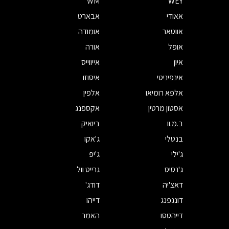
WM
WEY
אאודי
אבארט
אווטאר
אומודה
אופל
אורה
איון
אייווייס
אינפיניטי
איסוזו
אלפא רומיאו
אלפין
אסטון מרטין
אקספנג
ב.מ.וו
ביואיק
בנטלי
ג'אקו
ג'ילי
ג'יפ
ג'נסיס
גרייט וול
דאצ'יה
דודג'
דונגפנג
דייהו
דייהטסו
האמר