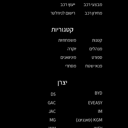
מבצעי רכב
ייעוץ רכב
מחירון רכב
רישום לניוזלטר
קטגוריות
קטנות
משפחתיות
מנהלים
יוקרה
ספורט
מיניוואנים
פנאי שטח
מסחרי
יצרן
BYD
DS
GAC
EVEASY
JAC
IM
KGM (סאנגיונג)
MG