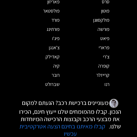
סרס
פאריזון
פוטון
פולסטאר
פולקסווגן
פורד
פורשה
פורתינג
פיאט
פיג'ו
פרארי
צ'אנגן
צ'רי
קאדילק
קופרה
קיה
קרייזלר
רובר
רנו
שברולט
מעוניינים ברכישת רכב? הגעתם למקום
הנכון. קבלו מהמומחים שלנו ייעוץ חינם, הכירו
את מבצעי הרכב וקבוצות הרכישה המיוחדות
שלנו.
קבלו מאיתנו בחינם הצעה אטרקטיבית
עכשיו