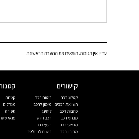
עדיין אין תגובות. השאירו את ההערה הראשונה.
קישורים
קטגורי
קטלוג רכב
ביטוח רכב
קטנות
השוואת רכבים
מימון לרכב
מנהלים
כתבות רכב
ליסינג
ספורט
מבחני רכב
רכב חדש
פנאי שטח
מבצעי רכב
ייעוץ רכב
מחירון רכב
רישום לניוזלטר