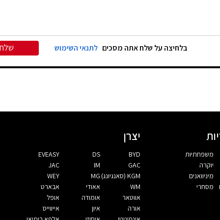
שלח
בלחיצה על שלח אתה מסכים
לתנאי השימוש
ות
יצרן
משפחתיות
BYD
DS
EVEASY
יוקרה
GAC
IM
JAC
מיניוואנים
KGM (סאנגיונג)
MG
WEY
מסחרי
WM
אאודי
אבארט
אווטאר
אומודה
אופל
אורה
איון
אייווייס
אינפיניטי
איסוזו
אלפא רומיאו