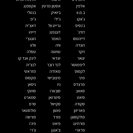
אלפין
אסטון מרטין
אקספנג
ב.מ.וו
ביואיק
בנטלי
ג'אקו
ג'ילי
ג'יפ
ג'נסיס
גרייט וול
דאצ'יה
דודג'
דונגפנג
דייהו
דייהטסו
האמר
הונגצ'י
הונדה
וויה
וולוו
זיקר
טויוטה
טסלה
יגואר
יונדאי
לינק אנד קו
ליפמוטור
לנד רובר
לנצ'יה
לקסוס
מאזדה
מזראטי
מיני
מיצובישי
מקסוס
מרצדס
ניו
ניסאן
סאאב
סובארו
סוזוקי
סיאט
סיטרואן
סמארט
סקודה
סקייוול
סרס
פאריזון
פוטון
פולסטאר
פולקסווגן
פורד
פורשה
פורתינג
פיאט
פיג'ו
פרארי
צ'אנגן
צ'רי