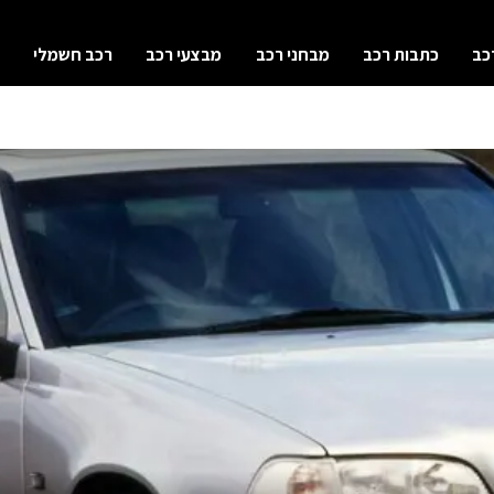
כב
כתבות רכב
מבחני רכב
מבצעי רכב
רכב חשמלי