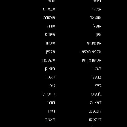
WM
WEY
אאודי
אבארט
אווטאר
אומודה
אופל
אורה
איון
אייווייס
אינפיניטי
איסוזו
אלפא רומיאו
אלפין
אסטון מרטין
אקספנג
ב.מ.וו
ביואיק
בנטלי
ג'אקו
ג'ילי
ג'יפ
ג'נסיס
גרייט וול
דאצ'יה
דודג'
דונגפנג
דייהו
דייהטסו
האמר