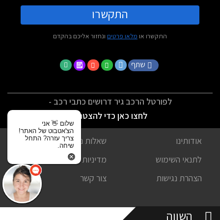
התקשרו
התקשרו או
מלאו פרטים
ונחזור אליכם בהקדם
שתף
לפורטל הרכב גיר דרושים כתבי רכב -
לחצו כאן כדי להצטרף
שלום 👋 אני
הצ'אטבוט של האתר!
צריך עזרה? התחל
אודותינו
שאלות נפוצות
שיחה.
לתנאי השימוש
מדיניות פרטיות
הצהרת נגישות
צור קשר
השווה