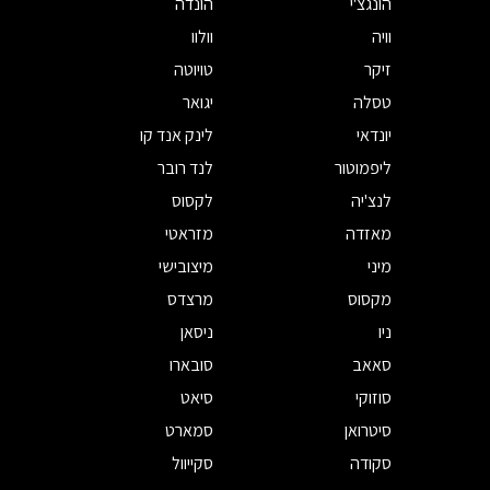
הונגצ'י
הונדה
וויה
וולוו
זיקר
טויוטה
טסלה
יגואר
יונדאי
לינק אנד קו
ליפמוטור
לנד רובר
לנצ'יה
לקסוס
מאזדה
מזראטי
מיני
מיצובישי
מקסוס
מרצדס
ניו
ניסאן
סאאב
סובארו
סוזוקי
סיאט
סיטרואן
סמארט
סקודה
סקייוול