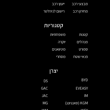
מבצעי רכב
ייעוץ רכב
מחירון רכב
רישום לניוזלטר
קטגוריות
קטנות
משפחתיות
מנהלים
יוקרה
ספורט
מיניוואנים
פנאי שטח
מסחרי
יצרן
BYD
DS
GAC
EVEASY
JAC
IM
KGM (סאנגיונג)
MG