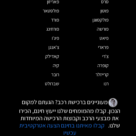
סרס
פאריזון
פוטון
פולסטאר
פולקסווגן
פורד
פורשה
פורתינג
פיאט
פיג'ו
פרארי
צ'אנגן
צ'רי
קאדילק
קופרה
קיה
קרייזלר
רובר
רנו
שברולט
מעוניינים ברכישת רכב? הגעתם למקום
הנכון. קבלו מהמומחים שלנו ייעוץ חינם, הכירו
את מבצעי הרכב וקבוצות הרכישה המיוחדות
שלנו.
קבלו מאיתנו בחינם הצעה אטרקטיבית
עכשיו