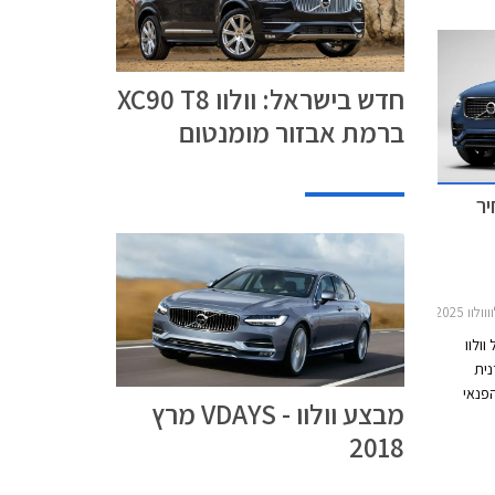
צפויה
קנת
י מהותי
ם
חדש בישראל: וולוו XC90 T8
יחס חלק
ברמת אבזור מומנטום
השאירה
וע במימון
יר
XC90 20
ולוו
נית
בי הפנאי
מבצע וולוו - VDAYS מרץ
שטח היוקרתיים דוגמת אאודי Q7, ב.מ.וו X5, ומרצדס
2018
הגרמניים
י דל
הרכב.