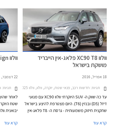
באפשרות לתצורת 6 מושבים (שתי כורסאות בשורה
השנייה), וחומרי דיפון הכוללים תערובת צמר.
פנורמי, חלו
מערכת המולטימדיה שודרגה וכוללת מעתה תמיכה
הפעלה קולי
ב- Android Auto.
מפתח, מצלמ
מתכתיים מו
19 אינץ'.
וולוו XC90 T8 פלאג-אין הייבריד
וולוו XC90 R-Design מושק בישראל
מושקת בישראל
18 אפריל, 2016
22 דצמבר, 2015
תגיות:
חדשות רכב, פנאי שטח, יוקרה, וולוו, וולוו XC90 2015-2025מחירון רכב
תגיות:
ח
עד כה שווק ה- SUV היוקרתי וולוו XC90 עם מנועי
לאחר שהשי
דיזל (D5) ובנזין (T6). היום מצטרפת להיצע בישראל
שחקנית חיזוק משמעותית - גרסת ה- T8 פלאג-אין
הייבריד של וולוו XC90. דגם הפלאג-אין הייבריד
קרא עוד
קרא עוד
החדש ישווק ברמת האבזור הבכירה אינסקריפשן
מתאפיין בעי
ומחירו יעמוד על 589,900 ₪ לגרסת שבעה
מסגרת חלונו
מושבים.
בתי מראות כ