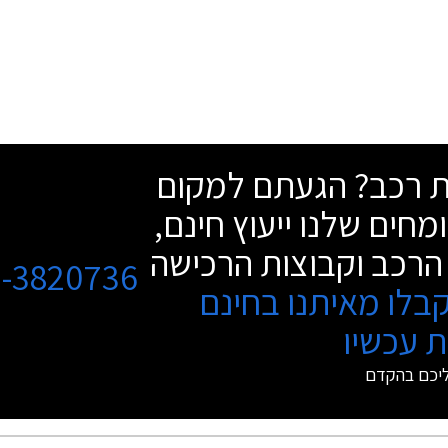
שת רכב? הגעתם למקום
מחים שלנו ייעוץ חינם,
הרכב וקבוצות הרכישה
3-3820736
בלו מאיתנו בחינם
 עכשיו
ליכם בהקדם