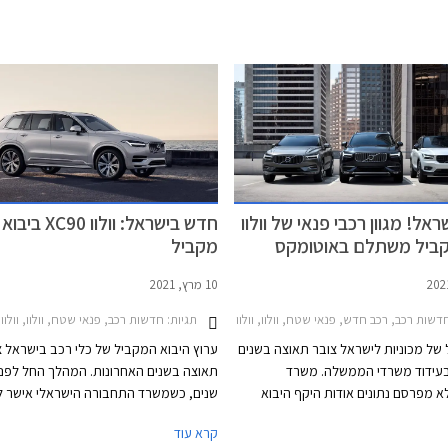
אל! מגוון רכבי פנאי של וולוו
חדש בישראל: וולוו XC90 ביבוא
קביל משתלם באוטומקס
מקביל
10 מרץ, 2021
שות רכב, רכב חדש, פנאי שטח, וולוו, וולוו XC90 2015-2025, וולוו XC60 2017-2021וולוו XC40 2018-2022
תגיות:
חדשות רכב, פנאי שטח, וולוו, וולוו XC90 2015-2025מחירון רכב
 של מכוניות לישראל צובר תאוצה בשנים
ערוץ היבוא המקביל של כלי רכב בישראל צ
בעידוד משרדי הממשלה. משרד
תאוצה בשנים האחרונות. המהלך החל לפני
 מפרסם נתונים אודות היקף היבוא
שנים, כשמשרד התחבורה הישראלי אישר לי
המקביל, אך לפי ההערכות בשנת 2020 יובאו
רכישת כלי רכב חדשים ממפיצים במדינות 
קרא עוד
 ביבוא מקביל.
ולא ישירות מהיצרן, ולשווקם בישראל מבלי