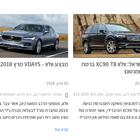
מרכזי שירות. היבואנים הרשמיים מחו על 
וסרבו להעניק שירות ואחריות לרכבים שישוו
מקביל אך בהמשך פסק בית המשפט כי הם 
להעניק שירות לרכבים אלה.
חדש בישראל: וולוו XC90 T8 ברמת
מבצע וולוו - VDAYS מרץ 2018
ומנטום
03 מרץ, 2018
דשות רכב, פנאי שטח, וולוו, וולוו XC90 2015-2025מחירון רכב
תגיות:
חדשות רכב, רכב חדש, משפחתיות, מנהלים, יוקרה, פנאי שטח, וולוו, וולוו 2015-2025
למכוניות משיקה היום גרסת כניסה
וולוו, ממותגי הרכב המוערכים, אשר עבר 
חדשה לוולוו XC90 T8 ההיברידי, אשר יתחרה מול
2010 מחברת פורד לבעלות חברת ג'לי הס
אאודי Q7 וב.מ.וו 5X בגרסאות הפלאג-אין הייבריד.
מציג משב רוח רענן שפרותיו ניכרים היטב 
רשימת האבזור בגרסת T8 מומנטום אשר מצטרפת
קרא עוד
מי כוללת בין היתר מערכת מולטימדיה
XC40 (הצפוי להגיע אלינו בחודש הבא) וכ
עם מסך מגע בגודל 9 אינץ', לוח מחוונים דיגיטלי