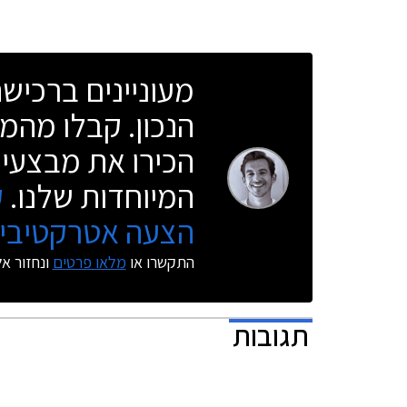
למצוא בין ה
תאורת פנים
מעוניינים ברכי
בריפוד עור
מאחורי גלג
הנכון. קבלו מהמו
הכירו את מבצעי 
המיוחדות שלנו.
ק
הצעה אטרקטיבית
התקשרו או
מלאו פרטים
ונחזור א
תגובות