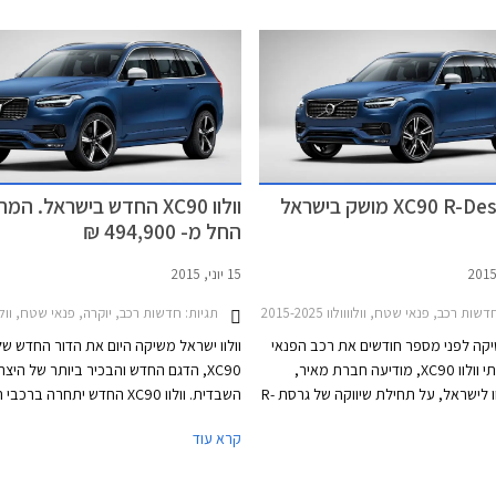
בגודל 12.3 אינץ', מערכת שמע מבית הרמן קרדון, גג
עליו סיפרנו לכם לפני מספר ימים. בהמשך 
נות אחוריים כהים, ריפודי עור נאפה,
היצרנית להציג את מחליפת S60 המזד
ת לטלפון ולמדיה, כניסה והתנעה ללא
ומחליפת V40. ללא ספק עובר היצרן שינו
ת רוורס, מושב נהג חשמלי, ספי כניסה
ומוצלח בתקופה קצרה ומציג דגמים ההופכי
ארים, ידית הילוכים מקריסטל, וחישוקי
למובילים בקטגוריות הרכב השונות. ניתן לי
מההצלחה לעובדה שבעלת הבית החדשה 
לוולוו עצמאות בתכנון דגמים חדשים תוך סי
פרויקטים המצריכים השקעות הון גדולות.
וולוו XC90 החדש בישראל. המח
החל מ- 494,900 ₪
15 יוני, 2015
דשות רכב, פנאי שטח, וולוווולוו XC90 2015-2025
תגיות:
חדשות רכב, יוקרה, פנאי שטח, וולוווולוו 15-2025
קה לפני מספר חודשים את רכב הפנאי
וולוו ישראל משיקה היום את הדור החדש של ו
שטח היוקרתי וולוו XC90, מודיעה חברת מאיר,
XC90, הדגם החדש והבכיר ביותר של היצר
יבואנית וולוו לישראל, על תחילת שיווקה של גרסת R-
השבדית. וולוו XC90 החדש יתחרה ברכ
Design הספורטיבית. וולוו XC90 בגרסת R-Design
קרא עוד
צוב חיצוני ופנימי ספורטיבי הכולל
M ששולטים בסגמנט ומציג בידול מהדגמים 
ת בגימור מט, ידיות פתיחה ייחודיות,
בדמות עיצוב נקי ומעודן, תא נוסעים היי-טק
סופים, גריל בעיצוב ייחודי, וחישוקי
מתגים ומסך מגע ענק השולט על מערכות 