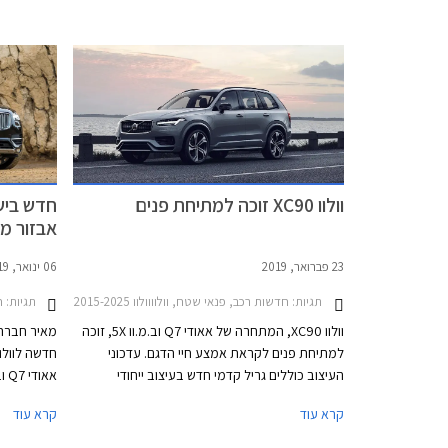
מקומית. המבצע יערך בין התאריכים 20-22
בנובמבר 2024.
וולוו XC90 זוכה למתיחת פנים
אבזור מ
23 פברואר, 2019
06 ינואר, 2019
תגיות:
חדשות רכב, פנאי שטח, וולוווולוו XC90 2015-2025
תגיות:
ח
וולוו XC90, המתחרה של אאודי Q7 וב.מ.וו 5X, זוכה
מאיר חברה 
למתיחת פנים לקראת אמצע חיי הדגם. עדכוני
העיצוב כוללים גריל קדמי חדש בעיצוב ייחודי
בהתאם לרמת האבזור, פגוש קדמי בעיצוב חדש,
קרא עוד
קרא עוד
חישוקי גלגלים חדשים, ומבחר רחב יותר של צבעי
להיצע המקו
מרכב. החידושים בתא הנוסעים צנועים ומתמקדים