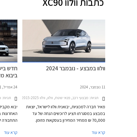
כתבות
וולוו XC90
וולוו במבצע - נובמבר 2024
חדש בישר
ביבוא מ
11 נובמבר, 2024
24 אפריל, 2021
תגיות:
מבצעי רכב, פנאי שטח, וולוו, וולוו XC90 2015-2025, וולוו EX30 2024-2026, וולוו XC40 2022-2026וולוו XC60 2022-2025
תגיות:
חד
מאיר חברה למכוניות, יבואנית וולוו לישראל, יוצאת
יבוא מקביל
במבצע במסגרתו תציע לרוכשים הנחה של עד
האחרונות 
70,000 ₪ ממחיר המחירון בעסקאות מזומן.
התחבורה לא
לחילופין ניתן לבחור במסלול טרייד-אין. כל הרוכשים
קרא עוד
קרא עוד
יקבלו בנוסף הנחה של 30% על אבזור בהתקנה
לישראל יותר מ- 10,000 מכוניות