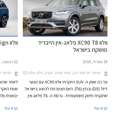
מערכת המולטימדיה שודרגה וכוללת מעתה תמיכה
הפעלה קולי
ב- Android Auto.
מפתח, מצלמ
מתכתיים מו
19 אינץ'.
וולוו XC90 T8 פלאג-אין הייבריד
וולוו XC90 R-Design מושק בישראל
מושקת בישראל
18 אפריל, 2016
22 דצמבר, 2015
תגיות:
חדשות רכב, פנאי שטח, יוקרה, וולוו, וולוו XC90 2015-2025מחירון רכב
תגיות:
ח
עד כה שווק ה- SUV היוקרתי וולוו XC90 עם מנועי
לאחר שהשי
דיזל (D5) ובנזין (T6). היום מצטרפת להיצע בישראל
שחקנית חיזוק משמעותית - גרסת ה- T8 פלאג-אין
הייבריד של וולוו XC90. דגם הפלאג-אין הייבריד
קרא עוד
קרא עוד
החדש ישווק ברמת האבזור הבכירה אינסקריפשן
מתאפיין בעי
ומחירו יעמוד על 589,900 ₪ לגרסת שבעה
מסגרת חלונו
מושבים.
בתי מראות כ
למצוא בין ה