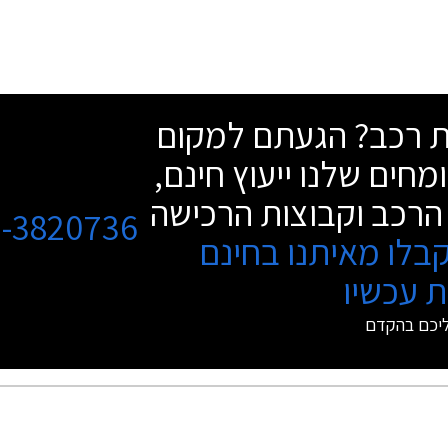
שת רכב? הגעתם למקום
מחים שלנו ייעוץ חינם,
הרכב וקבוצות הרכישה
3-3820736
בלו מאיתנו בחינם
 עכשיו
ליכם בהקדם