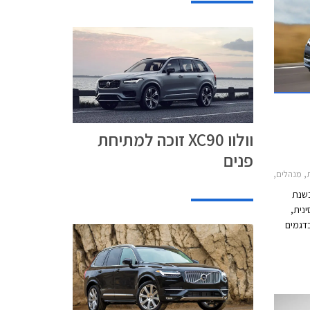
מחויבים
וולוו XC90 זוכה למתיחת
פנים
XC90 , וולוו V40 2017-2019, וולוו S60 2014-2019, וולוו XC60 2017-2021וולוו S90 2016-2024
בשנת
ינית,
בדגמים
החדשים, בהם דגמי הפנאי שטח XC60, XC90 ו-
ן הרכבים
הפרטיים בארסנל הדגמים, בהם S90 ו- V60 החדש
צפויה
קנת