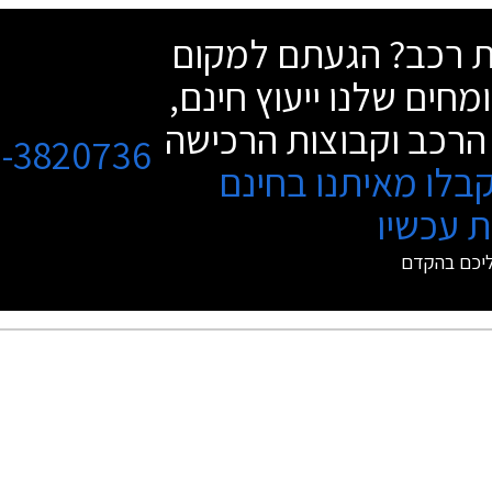
 מורחבת, וילונות צד, מושבי ספורט
שת רכב? הגעתם למקום
 ואלקנטרה, ופקדי החלפת הילוכים
ל ההגה.
מחים שלנו ייעוץ חינם,
הרכב וקבוצות הרכישה
3-3820736
בלו מאיתנו בחינם
 עכשיו
ליכם בהקדם