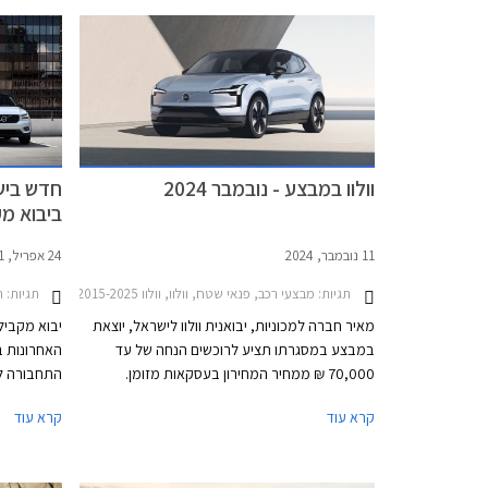
וולוו במבצע - נובמבר 2024
חדש בישר
ביבוא מ
11 נובמבר, 2024
24 אפריל, 2021
תגיות:
מבצעי רכב, פנאי שטח, וולוו, וולוו XC90 2015-2025, וולוו EX30 2024-2026, וולוו XC40 2022-2026וולוו XC60 2022-2025
תגיות:
חד
מאיר חברה למכוניות, יבואנית וולוו לישראל, יוצאת
יבוא מקביל
במבצע במסגרתו תציע לרוכשים הנחה של עד
האחרונות 
70,000 ₪ ממחיר המחירון בעסקאות מזומן.
התחבורה לא
לחילופין ניתן לבחור במסלול טרייד-אין. כל הרוכשים
קרא עוד
קרא עוד
יקבלו בנוסף הנחה של 30% על אבזור בהתקנה
לישראל יותר מ- 10,000 מכוניות
מקומית. המבצע יערך בין התאריכים 20-22
בנובמבר 2024.