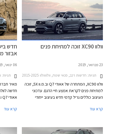
וולוו XC90 זוכה למתיחת פנים
אבזור מ
23 פברואר, 2019
06 ינואר, 2019
תגיות:
חדשות רכב, פנאי שטח, וולוווולוו XC90 2015-2025
תגיות:
ח
וולוו XC90, המתחרה של אאודי Q7 וב.מ.וו 5X, זוכה
מאיר חברה 
למתיחת פנים לקראת אמצע חיי הדגם. עדכוני
העיצוב כוללים גריל קדמי חדש בעיצוב ייחודי
בהתאם לרמת האבזור, פגוש קדמי בעיצוב חדש,
קרא עוד
קרא עוד
חישוקי גלגלים חדשים, ומבחר רחב יותר של צבעי
להיצע המקו
מרכב. החידושים בתא הנוסעים צנועים ומתמקדים
באפשרות לתצורת 6 מושבים (שתי כורסאות בשורה
השנייה), וחומרי דיפון הכוללים תערובת צמר.
פנורמי, חלו