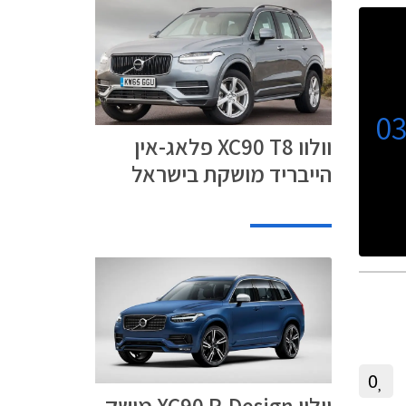
0
וולוו XC90 T8 פלאג-אין
הייבריד מושקת בישראל
0
וולוו XC90 R-Design מושק