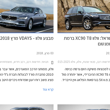
מקביל אך בהמשך פסק בית המשפט כי הם 
להעניק שירות לרכבים אלה.
חדש בישראל: וולוו XC90 T8 ברמת
מבצע וולוו - VDAYS מרץ 2018
ומנטום
03 מרץ, 2018
דשות רכב, פנאי שטח, וולוו, וולוו XC90 2015-2025מחירון רכב
תגיות:
חדשות רכב, רכב חדש, משפחתיות, מנהלים, יוקרה, פנאי שטח, וולוו, וולוו 2015-2025
למכוניות משיקה היום גרסת כניסה
וולוו, ממותגי הרכב המוערכים, אשר עבר 
חדשה לוולוו XC90 T8 ההיברידי, אשר יתחרה מול
2010 מחברת פורד לבעלות חברת ג'לי הס
אאודי Q7 וב.מ.וו 5X בגרסאות הפלאג-אין הייבריד.
מציג משב רוח רענן שפרותיו ניכרים היטב 
רשימת האבזור בגרסת T8 מומנטום אשר מצטרפת
קרא עוד
מי כוללת בין היתר מערכת מולטימדיה
XC40 (הצפוי להגיע אלינו בחודש הבא) וכ
עם מסך מגע בגודל 9 אינץ', לוח מחוונים דיגיטלי
בגודל 12.3 אינץ', מערכת שמע מבית הרמן קרדון, גג
עליו סיפרנו לכם לפני מספר ימים. בהמשך 
נות אחוריים כהים, ריפודי עור נאפה,
היצרנית להציג את מחליפת S60 המזד