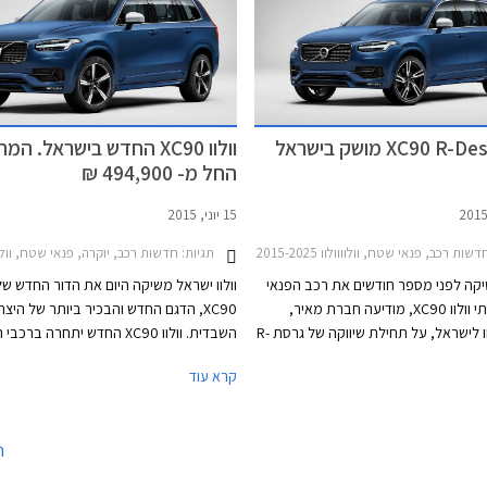
ת לטלפון ולמדיה, כניסה והתנעה ללא
ומחליפת V40. ללא ספק עובר היצרן שינו
ת רוורס, מושב נהג חשמלי, ספי כניסה
ומוצלח בתקופה קצרה ומציג דגמים ההופכי
ארים, ידית הילוכים מקריסטל, וחישוקי
למובילים בקטגוריות הרכב השונות. ניתן לי
מההצלחה לעובדה שבעלת הבית החדשה 
לוולוו עצמאות בתכנון דגמים חדשים תוך סי
פרויקטים המצריכים השקעות הון גדולות.
וולוו XC90 החדש בישראל. המח
החל מ- 494,900 ₪
15 יוני, 2015
דשות רכב, פנאי שטח, וולוווולוו XC90 2015-2025
תגיות:
חדשות רכב, יוקרה, פנאי שטח, וולוווולוו 15-2025
קה לפני מספר חודשים את רכב הפנאי
וולוו ישראל משיקה היום את הדור החדש של ו
שטח היוקרתי וולוו XC90, מודיעה חברת מאיר,
XC90, הדגם החדש והבכיר ביותר של היצר
יבואנית וולוו לישראל, על תחילת שיווקה של גרסת R-
השבדית. וולוו XC90 החדש יתחרה ברכ
Design הספורטיבית. וולוו XC90 בגרסת R-Design
קרא עוד
צוב חיצוני ופנימי ספורטיבי הכולל
M ששולטים בסגמנט ומציג בידול מהדגמים 
ת בגימור מט, ידיות פתיחה ייחודיות,
בדמות עיצוב נקי ומעודן, תא נוסעים היי-טק
סופים, גריל בעיצוב ייחודי, וחישוקי
מתגים ומסך מגע ענק השולט על מערכות 
ה
סגסוגת קלה בקוטר 20 אינץ'. בחלל הפנימי ניתן
יתר דוושות ושטיחים ייחודיים, חבילת