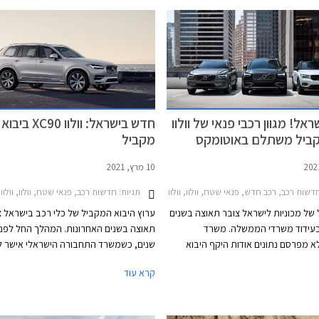
אל! מגוון רכבי פנאי של וולוו
חדש בישראל: וולוו XC90 ביבוא
קביל משתלם באוטומקס
מקביל
10 מרץ, 2021
שות רכב, רכב חדש, פנאי שטח, וולוו, וולוו XC90 2015-2025, וולוו XC60 2017-2021וולוו XC40 2018-2022
תגיות:
חדשות רכב, פנאי שטח, וולוו, וולוו XC90 2015-2025מחירון רכב
 של מכוניות לישראל צובר תאוצה בשנים
ערוץ היבוא המקביל של כלי רכב בישראל צ
בעידוד משרדי הממשלה. משרד
תאוצה בשנים האחרונות. המהלך החל לפני
 מפרסם נתונים אודות היקף היבוא
שנים, כשמשרד התחבורה הישראלי אישר לי
המקביל, אך לפי ההערכות בשנת 2020 יובאו
רכישת כלי רכב חדשים ממפיצים במדינות 
קרא עוד
 ביבוא מקביל.
ולא ישירות מהיצרן, ולשווקם בישראל מבלי
מרכזי שירות. היבואנים הרשמיים מחו על 
וסרבו להעניק שירות ואחריות לרכבים שישוו