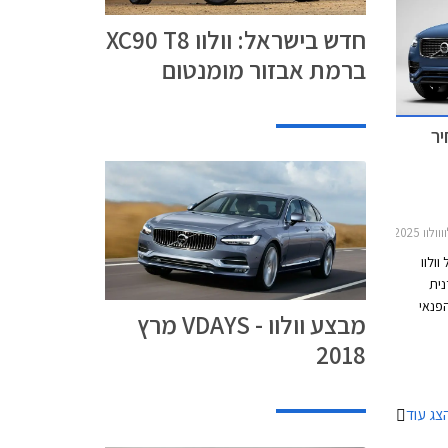
י מהותי
ם
חדש בישראל: וולוו XC90 T8
יחס חלק
ברמת אבזור מומנטום
השאירה
וע במימון
יר
XC90 20
ולוו
נית
בי הפנאי
מבצע וולוו - VDAYS מרץ
שטח היוקרתיים דוגמת אאודי Q7, ב.מ.וו X5, ומרצדס
2018
הגרמניים
י דל
הרכב.
צג עוד