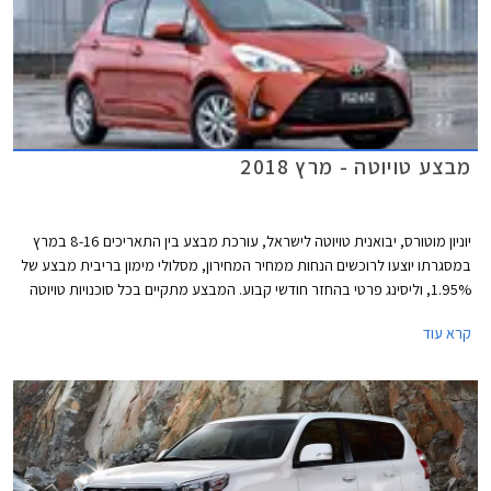
מבצע טויוטה - מרץ 2018
יוניון מוטורס, יבואנית טויוטה לישראל, עורכת מבצע בין התאריכים 8-16 במרץ
במסגרתו יוצעו לרוכשים הנחות ממחיר המחירון, מסלולי מימון בריבית מבצע של
1.95%, וליסינג פרטי בהחזר חודשי קבוע. המבצע מתקיים בכל סוכנויות טויוטה
ברחבי הארץ בימים א'-ה' בין השעות 8:00-20:00 ובימי ו' בין השעות 8:00-
קרא עוד
15:00.