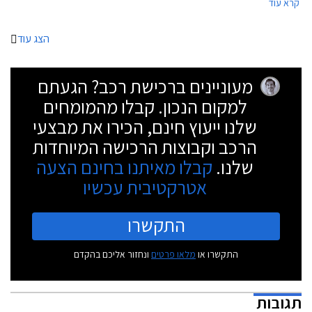
קרא עוד
אוטומטי בין תאורת מעבר לתאורת דרך למניעת סינוור נהגים אחרים. האוריס
והאוונסיס מצויידות גם במערכת לזיהוי תמרורים. כמו כן, טויוטה יאריס תשווק
מעתה עם חיישני גשם וטויוטה אוריס מקבלת שמשות אחוריות כהות ומושבים
הצג עוד
בריפוד עור משולב בד.
מעוניינים ברכישת רכב? הגעתם
למקום הנכון. קבלו מהמומחים
שלנו ייעוץ חינם, הכירו את מבצעי
הרכב וקבוצות הרכישה המיוחדות
שלנו.
קבלו מאיתנו בחינם הצעה
אטרקטיבית עכשיו
התקשרו
התקשרו או
מלאו פרטים
ונחזור אליכם בהקדם
תגובות