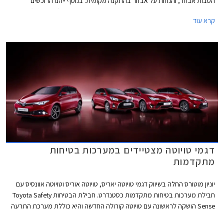
הטבות אבזור, והנחות על אבזור בהתקנה מקומית. בנוסף ייהנו הרוכשים
ממסלול מימון Toyota EasyWay בריבית שנתית של 1.95% (P+0.35%) על כל
קרא עוד
הדגמים המשתתפים במבצע.
דגמי טויוטה מצטיידים במערכות בטיחות
מתקדמות
יוניון מוטורס החלה בשיווק דגמי טויוטה יאריס, טויוטה אוריס וטויוטה אוונסיס עם
חבילת מערכות בטיחות מתקדמות כסטנדרט. חבילת הבטיחות Toyota Safety
Sense הושקה לראשונה עם טויוטה קורולה החדשה והיא כוללת מערכת התרעה
ובלימה אוטונומית הפועלת עד 80 קמ"ש, התרעה על סטייה מנתיב, ומעבר