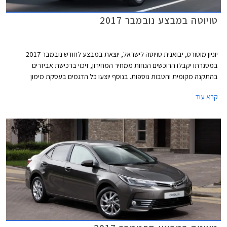
טויוטה במבצע נובמבר 2017
יוניון מוטורס, יבואנית טויוטה לישראל, יוצאת במבצע לחודש נובמבר 2017
במסגרתו יקבלו הרוכשים הנחות ממחיר המחירון, זיכוי ברכישת אביזרים
בהתקנה מקומית והטבות נוספות. בנוסף יוצעו כל הדגמים בעסקת מימון
TOYOTA EASY WAY בריבית שנתית של 1.95% (פריים פלוס 0.35%). המבצע
קרא עוד
תקף עד 30.11.2017.