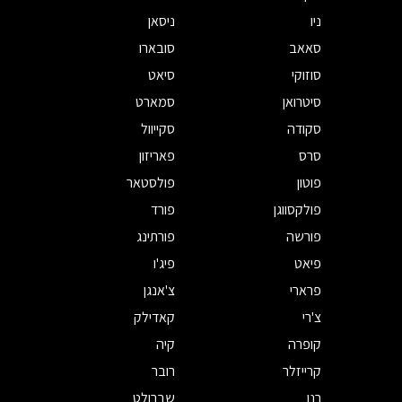
ניו
ניסאן
סאאב
סובארו
סוזוקי
סיאט
סיטרואן
סמארט
סקודה
סקייוול
סרס
פאריזון
פוטון
פולסטאר
פולקסווגן
פורד
פורשה
פורתינג
פיאט
פיג'ו
פרארי
צ'אנגן
צ'רי
קאדילק
קופרה
קיה
קרייזלר
רובר
רנו
שברולט