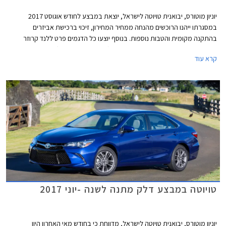
יוניון מוטורס, יבואנית טויוטה לישראל, יוצאת במבצע לחודש אוגוסט 2017
במסגרתו ייהנו הרוכשים מהנחה ממחיר המחירון, זיכוי ברכישת אביזרים
בהתקנה מקומית והטבות נוספות. בנוסף יוצעו כל הדגמים פרט ללנד קרוזר
בעסקת מימון בריבית שנתית של 2.05% (פריים פלוס 0.45%). המבצע תקף עד
קרא עוד
31.08.2017.
טויוטה במבצע דלק מתנה לשנה -יוני 2017
יוניון מוטורס, יבואנית טויוטה לישראל, מדווחת כי בחודש מאי האחרון היוו