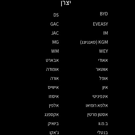
יצרן
BYD
DS
GAC
EVEASY
JAC
IM
KGM (סאנגיונג)
MG
WM
WEY
אאודי
אבארט
אווטאר
אומודה
אופל
אורה
איון
אייווייס
אינפיניטי
איסוזו
אלפא רומיאו
אלפין
אסטון מרטין
אקספנג
ב.מ.וו
ביואיק
בנטלי
ג'אקו