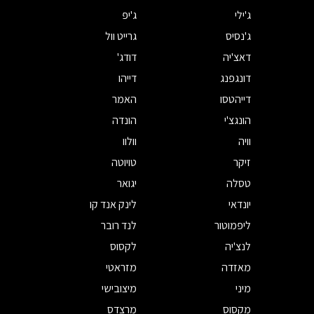
ג'ילי
ג'יפ
ג'נסיס
גרייט וול
דאצ'יה
דודג'
דונגפנג
דייהו
דייהטסו
האמר
הונגצ'י
הונדה
וויה
וולוו
זיקר
טויוטה
טסלה
יגואר
יונדאי
לינק אנד קו
ליפמוטור
לנד רובר
לנצ'יה
לקסוס
מאזדה
מזראטי
מיני
מיצובישי
מקסוס
מרצדס