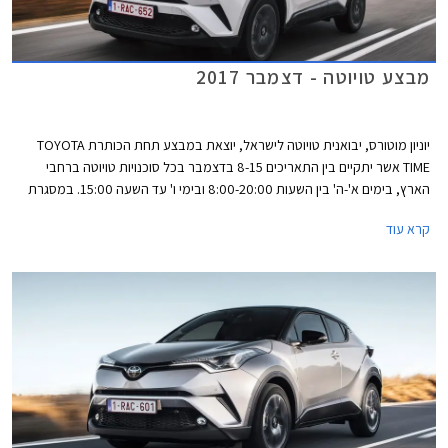
מבצע טויוטה - דצמבר 2017
יוניון מוטורס, יבואנית טויוטה לישראל, יוצאת במבצע תחת הכותרת TOYOTA
TIME אשר יתקיים בין התאריכים 8-15 בדצמבר בכל סוכנויות טויוטה ברחבי
הארץ, בימים א'-ה' בין השעות 8:00-20:00 ובימי ו' עד השעה 15:00. במסגרת
המבצע יוצעו לרוכשים הנחה ממחיר המחירון, מסלולי מימון בריבית שנתית של
קרא עוד
1.95%, וטרייד-אין.