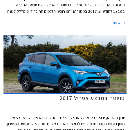
המכוניות ההיברידיות 47% ממכירות טויוטה בישראל. כעת יוצאת החברה
במבצע לחודש יוני 2017 במסגרתו ייהנו רוכשי הדגמים ההיברידיים מדלק לשנה
במתנה, לא כולל טויוטה CH-R. ההטבה תינתן באמצעות כרטיסי תדלוק של רשת
קרא עוד
פז בשווי 4,000-5,000 ₪ בהתאם לדגם. בנוסף יוצעו לרוכשים הנחות ממחירי
המחירון ומימון בריבית שנתית של 2.05%. המבצע תקף עד 30.06.2017.
טויוטה במבצע אפריל 2017
יוניון מוטורס, יבואנית טויוטה לישראל, יוצאת במהלך חודש אפריל במבצע על
מגוון דגמים במסגרתו מוצעים לרוכשים הנחות של עד 5,000 ₪ ממחיר המחירון,