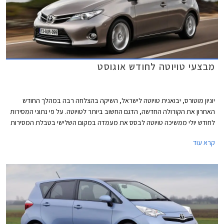
מבצעי טויוטה לחודש אוגוסט
יוניון מוטורס, יבואנית טויוטה לישראל, השיקה בהצלחה רבה במהלך החודש
האחרון את הקורולה החדשה, הדגם החשוב ביותר לטויוטה. על פי נתוני המסירות
לחודש יולי ממשיכה טויוטה לבסס את מעמדה במקום השלישי בטבלת המסירות
וצפוי כי תצליח לשמור על מקום זה ואולי אף לעלות מדרגה עד לסוף השנה,
קרא עוד
בזכות קשת דגמים חדשים (קורולה, אוריס, ראב 4) וחידוש ייבוא הטויוטה ספייס
ורסו.