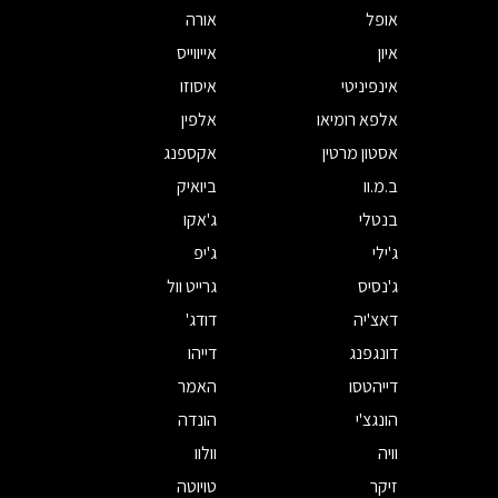
אופל
אורה
איון
אייווייס
אינפיניטי
איסוזו
אלפא רומיאו
אלפין
אסטון מרטין
אקספנג
ב.מ.וו
ביואיק
בנטלי
ג'אקו
ג'ילי
ג'יפ
ג'נסיס
גרייט וול
דאצ'יה
דודג'
דונגפנג
דייהו
דייהטסו
האמר
הונגצ'י
הונדה
וויה
וולוו
זיקר
טויוטה