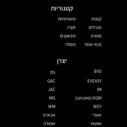
קטגוריות
קטנות
משפחתיות
מנהלים
יוקרה
ספורט
מיניוואנים
פנאי שטח
מסחרי
יצרן
BYD
DS
GAC
EVEASY
JAC
IM
KGM (סאנגיונג)
MG
WM
WEY
אאודי
אבארט
אווטאר
אומודה