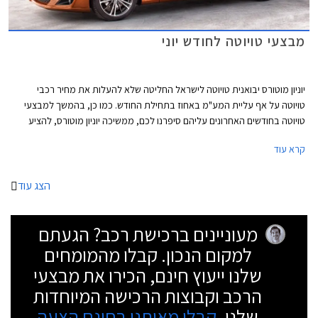
מבצעי טויוטה לחודש יוני
יוניון מוטורס יבואנית טויוטה לישראל החליטה שלא להעלות את מחיר רכבי
טויוטה על אף עליית המע"מ באחוז בתחילת החודש. כמו כן, בהמשך למבצעי
טויוטה בחודשים האחרונים עליהם סיפרנו לכם, ממשיכה יוניון מוטורס, להציע
הנחות והטבות על מגוון דגמיה גם במהלך חודש יוני. המבצעים לחודש זה דומים
קרא עוד
למבצעים שהתקיימו במהלך החודשים האחרונים אולם בחלק מהדגמים השתנו
במעט הצעות המימון ו/או האבזור הניתן במתנה ובחלק מהדגמים גדלו או
התווספו הנחות. כמו כן, החידוש לחודש יוני הוא כניסת טויוטה ראב4 החדש
הצג עוד
למבצע.
מעוניינים ברכישת רכב? הגעתם
למקום הנכון. קבלו מהמומחים
שלנו ייעוץ חינם, הכירו את מבצעי
הרכב וקבוצות הרכישה המיוחדות
שלנו.
קבלו מאיתנו בחינם הצעה