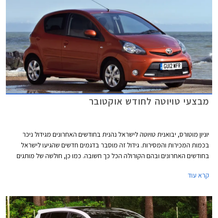
מבצעי טויוטה לחודש אוקטובר
יוניון מוטורס, יבואנית טויוטה לישראל נהנית בחודשים האחרונים מגידול ניכר
בכמות המכירות והמסירות. גידול זה מוסבר בדגמים חדשים שהגיעו לישראל
בחודשים האחרונים ובהם הקורולה הכל כך חשובה. כמו כן, חולשה של מותגים
אחרים בסגמנט המשפחתיות תרמה למכירות המוגברות של הקורולה החדשה
קרא עוד
מאז נחתה בישראל לפני כשלושה חודשים. בהמשך למבצעי טויוטה שהתקיימו
בחודשים האחרונים, ממשיכה יוניון מוטורס להציע הנחות והטבות על מגוון דגמיה
גם במהלך חודש אוקטובר. להלן פירוט המבצעים לחודש זה: