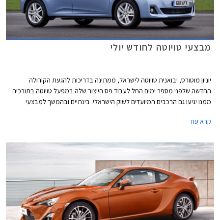
מבצעי טויוטה לחודש יולי
יוניון מוטורס, יבואנית טויוטה לישראל, ממתינה בדריכות להגעת הקורולה
החדשה שלפני מספר ימים החל לעבוד פס הייצור שלה במפעל טויוטה בתורכיה
ממנו יגיעו גם הרכבים המיועדים לשוק הישראלי. בינתיים ובהמשך למבצעי
טויוטה בחודשים האחרונים עליהם סיפרנו לכם, ממשיכה יוניון מוטורס, יבואנית
קרא עוד
טויוטה לישראל, להציע הנחות והטבות על מגוון דגמיה גם במהלך חודש יולי.
המבצעים לחודש זה דומים למבצעים שהתקיימו במהלך החודשים האחרונים
אולם בחלק מהדגמים השתנו במעט הצעות המימון ו/או האבזור הניתן במתנה
ובחלק מהדגמים גדלו או התווספו הנחות. כמו כן, הטויוטה GT86 שמזה מספר
חודשים נמכרה בהנחה של 32,000 ₪ אינה נכללת במבצעי חודש יולי. כמו ה-
GT86 גם טויוטה קורולה היוצאת וטויוטה היילקס עם גיר אוטומט שנכללו במבצע
חודש יוני נגרעו ממבצע חודש יולי. להלן פירוט המבצעים לחודש יולי: