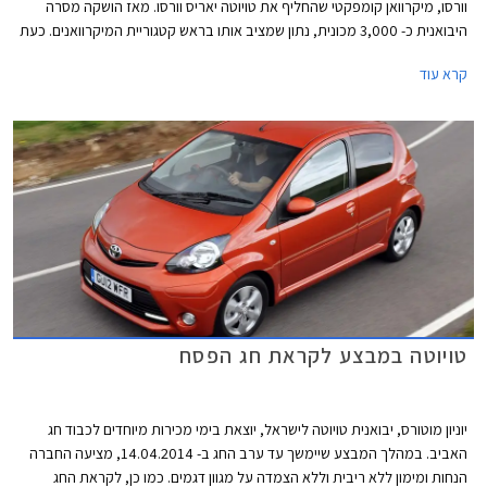
וורסו, מיקרוואן קומפקטי שהחליף את טויוטה יאריס וורסו. מאז הושקה מסרה
היבואנית כ- 3,000 מכונית, נתון שמציב אותו בראש קטגוריית המיקרוואנים. כעת
מודיעה היבואנית על תחילת שיווקו של הדגם לאחר שעבר מתיחת פנים קלה
קרא עוד
שעיקרה רענון החזית ושיפור איכות החומרים.
טויוטה במבצע לקראת חג הפסח
יוניון מוטורס, יבואנית טויוטה לישראל, יוצאת בימי מכירות מיוחדים לכבוד חג
האביב. במהלך המבצע שיימשך עד ערב החג ב- 14.04.2014, מציעה החברה
הנחות ומימון ללא ריבית וללא הצמדה על מגוון דגמים. כמו כן, לקראת החג