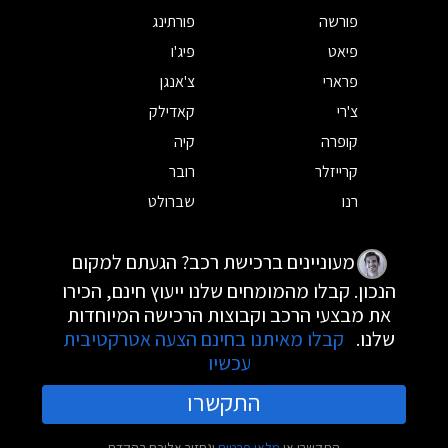
פורשה
פורתינג
פיאט
פיג'ו
פרארי
צ'אנגן
צ'רי
קאדילק
קופרה
קיה
קרייזלר
רובר
רנו
שברולט
מעוניינים ברכישת רכב? הגעתם למקום
הנכון. קבלו מהמומחים שלנו ייעוץ חינם, הכירו
את מבצעי הרכב וקבוצות הרכישה המיוחדות
שלנו.
קבלו מאיתנו בחינם הצעה אטרקטיבית
עכשיו
התקשרו
התקשרו או
מלאו פרטים
ונחזור אליכם בהקדם