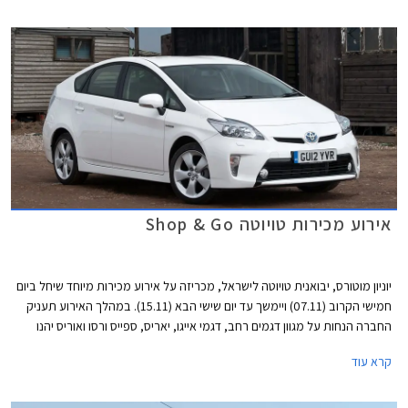
אירוע מכירות טויוטה Shop & Go
יוניון מוטורס, יבואנית טויוטה לישראל, מכריזה על אירוע מכירות מיוחד שיחל ביום
חמישי הקרוב (07.11) ויימשך עד יום שישי הבא (15.11). במהלך האירוע תעניק
החברה הנחות על מגוון דגמים רחב, דגמי אייגו, יאריס, ספייס ורסו ואוריס יהנו
מהנחות של 3,000 עד 5,000 ₪. הדגמים הגדולים יותר, ביניהם פריוס, ורסו,
קרא עוד
אוונסיס וראב 4 ייהנו מהנחות של עד 7,000 ₪.