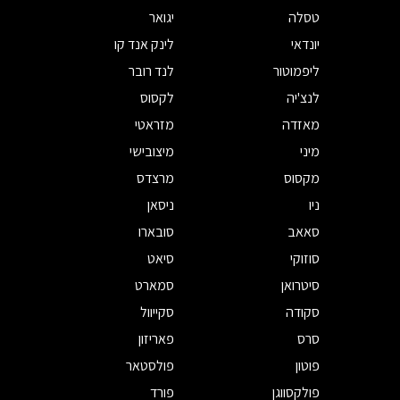
טסלה
יגואר
יונדאי
לינק אנד קו
ליפמוטור
לנד רובר
לנצ'יה
לקסוס
מאזדה
מזראטי
מיני
מיצובישי
מקסוס
מרצדס
ניו
ניסאן
סאאב
סובארו
סוזוקי
סיאט
סיטרואן
סמארט
סקודה
סקייוול
סרס
פאריזון
פוטון
פולסטאר
פולקסווגן
פורד