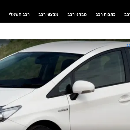
כב
כתבות רכב
מבחני רכב
מבצעי רכב
רכב חשמלי