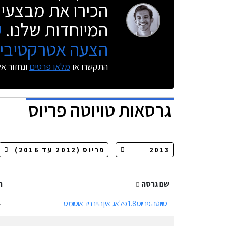
הכירו את מבצעי 
המיוחדות שלנו.
ק
הצעה אטרקטיבית
התקשרו או
מלאו פרטים
ונחזור א
גרסאות
טויוטה פריוס
שם גרסה
ה
טויוטה פריוס 1.8 פלאג-אין הייבריד אוטומט
4