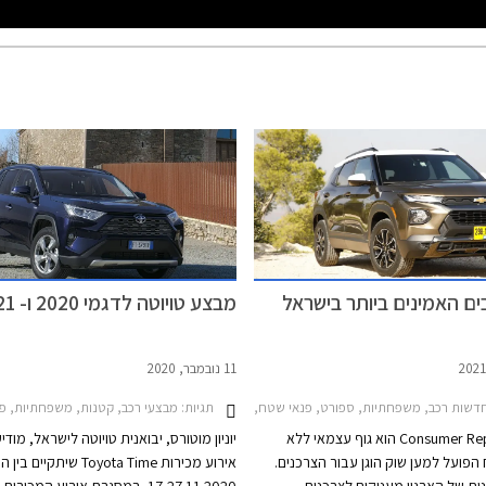
מבצע טויוטה לדגמי 2020 ו- 2021
11 נובמבר, 2020
PHEV 2019-
תגיות:
שות רכב, משפחתיות, ספורט, פנאי שטח, טויוטה, יונדאי, מאזדה, מיני, קאדילק, קיה, שברולט, טויוטה פריוס 2019-2021, שברולט טרייל בלייזר 2020-2025, קיה נירו 2019-2022, טויוטה ראב 4 2019-2026, טויוטה היילנדר 2017-2020, מאזדה MX-5 2015-2024, מיני קאנטרימן קופר 2018-2021, יונדאי טוסון 2021-2024, 
מבצעי רכב, קטנות, משפחתיות, פנאי שטח, טויוטה, טויוטה פריוס PHEV 2019-2021, טויוטה אייגו 2018-2021, טויוטה ראב 4 2019-2026, טויוטה לנד קרוז
ארגון Consumer Reports הוא גוף עצמאי ללא
יוניון מוטורס, יבואנית טויוטה לישראל, מודי
 הפועל למען שוק הוגן עבור הצרכנים.
אירוע מכירות Toyota Time שיתק