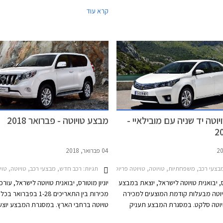
המשלבת בין מנוע בנזין בנפח 1.8 ליטרים הפועל
חרטה על דגלה את טכנולוגיית ההנעה ההיב
קרא עוד
במחזור אטקינסון לבין מנוע חשמלי בהספק 71 כ"ס
אשר זמינה ברוב 
היוצרים הספק משולב של 122 כ"ס. יחידת ההנעה
מרכבי טויוטה אש
משודכת לתיבת הילוכים אוטומטית רציפה CVT
היברידיים.
ך 11.0 שניות.
וטה יד שניה עם מובילאיי -
מבצע טויוטה - פברואר 2018
04 פברואר, 2018
C-HR 2017מחירון רכב
צעי רכב, משפחתיות, טויוטה, טויוטה פריוס 2016-2019, טויוטה אוריס 2015-2018, טויוטה אוריס הייבריד 2015-2019, טויוטה קורולה 2016-2018מבצע טויוטה ומובילאיי
תגיות:
רכב חדש, מבצעי רכב, טויוטה, טויוטה פריוס 2016-2019, טויוטה C-HR 2017-2019, טויוטה אוונסיס סדאן 2015-2018, טויוטה אוריס 2015-2018, טויוטה היילקס קבינה כפולה 2015-2020, טויוטה יאריס 2017-2020, טויוטה לנד קרוזר ארוך 2014-2018, טויוטה לנד קרוזר קצר 2014-2018, טויוטה קורולה 2016-2018, טויוטה ראב
רס, יבואנית טויוטה לישראל, יוצאת במבצע
יוניון מוטורס, יבואנית טויוטה לישראל, עו
יוטה מבעלות קודמת המוצעים למכירה
מכירות בין התאריכים 1-28 בפברו
יוטה סלקט. במסגרת המבצע תעניק
טויוטה ברחבי הארץ. במסגרת המבצע יוצע
נה מערכת בטיחות מובילאיי בהתקנה
לרוכשים הנחות ממחיר המחירון, מסלולי מי