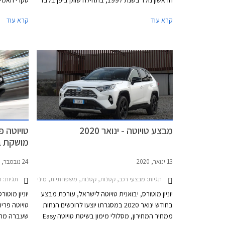
הראשון נולד בשנת 1997, בתחילה שווק ביפן בלבד
סקרי האמינ
ובהמשך גם בארצות הברית שהפכה עם השנים
אפשרות לבח
קרא עוד
קרא עוד
לאחד משווקי היעד הגדולים ביותר של הדגם.
ביותר, וגם 
הספקנות אודות הדגם התחלפה מהר מאוד בהערכה
נאסף באמצע
לצריכת הדלק ופליטת המזהמים הנמוכות. השימוש
במכוניות טויוטה פריוס חסך מהאטמוספרה לפחות
82 מיליון טונות של פחמן דו חמצני. היו מי שהחלו
פרסם הארגו
להספיד את טויוטה פריוס לאור העובדה שטויוטה
ביותר. אספ
מציעה כעת יחידות הנעה היברידיות בדגמי המסה
הגבוה ביות
המוכרים של המותג, אך לרגל יום הולדת 25 ולאחר
למעלה מ- 5 מיליון יחידות שנמסרו, נחשפת טויוטה
פריוס בדור חדש ומסקרן.
מבצע טויוטה - ינואר 2020
מושקת ב
13 ינואר, 2020
24 נובמבר, 2019
תגיות:
תגיות:
מבצעי רכב, קטנות, קטנות, משפחתיות, מיניוואנים, פנאי שטח, טויוטה, טויוטה פריוס 2019-2021, טויוטה C-HR 2019-2023, טויוטה היילקס קבינה כפולה 2015-2020, טויוטה יאריס 2017-2020, טויוטה לנד קרוזר ארוך -2020
ח
יוניון מוטורס, יבואנית טויוטה לישראל, עורכת מבצע
יוניון מוטו
בחודש ינואר 2020 במסגרתו יוצעו לרוכשים הנחות
ממחיר המחירון, מסלולי מימון בשיטת טויוטה Easy
שעברה מתיח