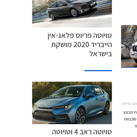
רידית
דגמיה, ולפיכך צופה כי 80%
ר ימסרו בשנת 2019 בישראל יהיו
טויוטה פריוס פלאג-אין
הייבריד 2020 מושקת
בישראל
 4 2016-2018, טויוטה פרואייס מדיום 2017-2024, טויוטה ורסו 2013-2018טויוטה אייגו 2016-2018
רכת מבצע
אר בכל סוכנויות
ו
טויוטה ראב 4 וטויוטה
מון