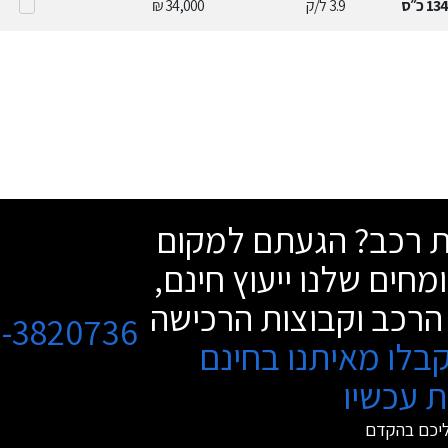
13
כ״ס
3.9
ל/ק
34,000 ₪
שת רכב? הגעתם למקום
מחים שלנו ייעוץ חינם,
הרכב וקבוצות הרכישה
3-3820736
בלו מאיתנו בחינם
 עכשיו
ליכם בהקדם