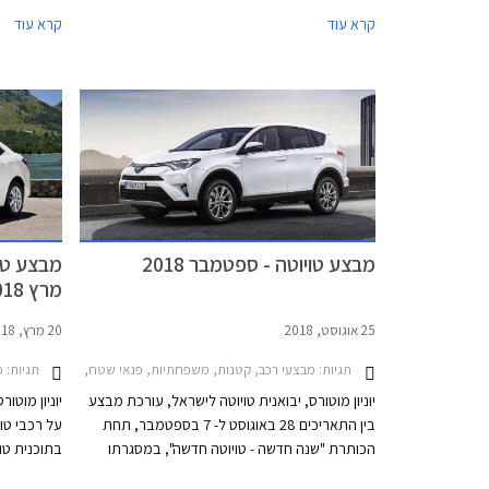
Way בריבית מינימלית, וליסינג פרטי בהחזר חודשי
קרא עוד
קרא עוד
קבוע. המבצע מתקיים בכל סוכנויות טויוטה ברחבי
הארץ בימים א'-ה' בין השעות 8:00-20:00 ובימי ו'
בין השעות 8:00-15:00.
ומספקת תאוצה 0-100 קמ"ש תו
מבצע טויוטה - ספטמבר 2018
מבצע טוי
מרץ 2018
25 אוגוסט, 2018
20 מרץ, 2018
תגיות:
תגיות:
מבצעי רכב, קטנות, משפחתיות, פנאי שטח, טויוטה, טויוטה פריוס 2016-2019, טויוטה ראב 4 2016-2018, טויוטה קורולה 2016-2018, טויוטה יאריס הייבריד 2017-2020, טויוטה אוריס הייבריד 2015-2019, טויוטה -2019
מב
יוניון מוטורס, יבואנית טויוטה לישראל, עורכת מבצע
יוניון מוטו
בין התאריכים 28 באוגוסט ל- 7 בספטמבר, תחת
על רכבי טו
הכותרת "שנה חדשה - טויוטה חדשה", במסגרתו
בתוכנית טו
יוצעו לרוכשים הנחות ממחיר המחירון, מסלולי מימון
החברה במת