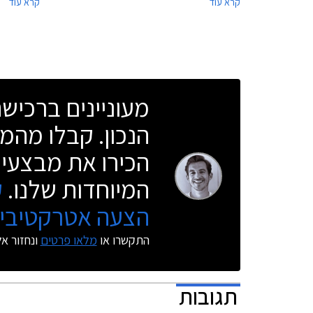
קרא עוד
קרא עוד
בריבית פריים פלוס 0.5%, ואפשרות לטרייד-אין.
מקומית לרוכ
המבצע מתקיים בכל 29 סוכנויות טויוטה ברחבי
טויוטה אורי
הארץ בימים א'-ה' בין השעות 8:00-19:00 ובימי ו'
בין השעות 8:00-15:00.
1,500
התעבורה.
מעוניינים ברכי
הנכון. קבלו מהמו
הכירו את מבצעי 
המיוחדות שלנו.
ק
הצעה אטרקטיבית
התקשרו או
מלאו פרטים
ונחזור א
תגובות