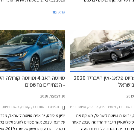
ות של הארגון מעניקים לצרכנים
17-27.11.2020. במסגרת אירוע המכירו
ירת היצרן עם ציון האמינות הגבוה
טויוטה בהנחות מיוחדות ממחיר המחירון, 
קרא עוד
הדגם עם הציון הגבוה ביותר. המידע
טרייד אין, ומסלולי מימון אטרקטיביים. במה
ות סקרים הנשלחים לחברי הארגון מדי
המבצע יורחבו שעות הפעילות של סוכנויות 
שנה. בשנת 2021 נאסף מידע אודות 300,000 כלי
ברחבי הארץ ואולמות התצוגה יהיו פתוחים ב
רכב משנות המודל 2020 ו- 2021. בשבוע שעבר
ן את רשימת המותגים והדגמים האמינים
15:00 בימי שישי. ניתן לבצע הזמנה אונלי
נו עבורכם את הדגמים שקיבלו את הציון
האינטרנט של טויוטה ולשריין רכב באמצעו
ר ונמכרים גם בישראל.
מקדמה בסך 2,000 ₪.
טויוטה פריוס פלאג-אין הייבריד 2020
טויוטה ראב 4 וטויוטה קורולה
ישראל
- המחירים נחשפים
10 דצמבר, 2018
2018, טויוטה פריוס+ הייבריד 2015-2021, טויוטה קורולה 2019-2023טויוטה ראב 4 2019-2026
דשות רכב, משפחתיות, טויוטה, טויוטה פריוס 2019-2021מחירון רכב
תגיות:
חדשות רכב, קטנות, משפחתיות, פנאי שטח, טויוטה, טויוטה פריוס 2016-2019, טויוטה יאריס 2020
רס, יבואנית טויוטה לישראל, משיקה את
יוניון מוטורס, יבואנית טויוטה לישראל, מכרי
טויוטה פריוס פלאג-אין הייבריד החדשה 2020 לאחר
על דגמי 2019 אשר צפויים להגיע אלינו ב
ת פנים. הדגם כולל יחידת הנעה
במהלך הרבעון הראשון ש