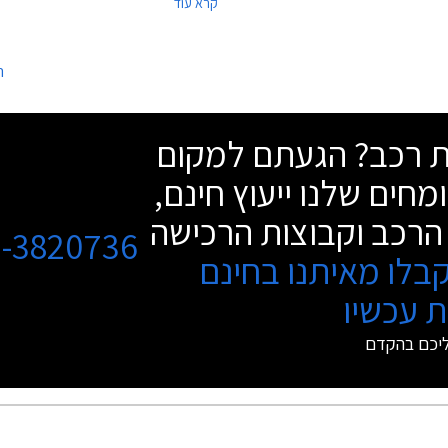
קרא עוד
שי רכבי יד שניה מדגמי טויוטה קורולה,
בריבית שנתית של 1.95%, ועסקאות טרייד-אין.
ס, וטויוטה פריוס. שווי ההטבה עומד על
למעלה מ- 2,000 ₪ ויזכה את הלקוחות בהנחה של
ה
 ₪ באגרת רישוי לרכב, בהתאם לתקנות
שת רכב? הגעתם למקום
מחים שלנו ייעוץ חינם,
הרכב וקבוצות הרכישה
3-3820736
בלו מאיתנו בחינם
 עכשיו
ליכם בהקדם