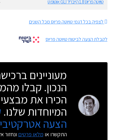
טויוטה פריוס 1.8 הייבריד GLI אוטומט
4
לצפיה בכל דגמי טויוטה פריוס מכל השנים
לקבלת הצעה לביטוח טויוטה פריוס
מעוניינים ברכי
הנכון. קבלו מהמו
הכירו את מבצעי 
המיוחדות שלנו.
ק
הצעה אטרקטיבית
התקשרו או
מלאו פרטים
ונחזור א