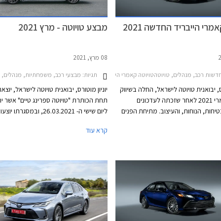
השנה.
טויוטה קאמרי הייבריד החדשה 2021
מבצע טויוטה - מרץ 2021
08 מרץ, 2021
דשות רכב, מנהלים, טויוטהטויוטה קאמרי הייבריד 2018-2021
תגיות:
מבצעי רכב, משפחתיות, מנהלים, פנאי שטח, טויוטה, טויוטה קאמרי הייבריד 2018-2021, טויוטה
רס, יבואנית טויוטה לישראל, החלה בשיווק
יוניון מוטורס, יבואנית טויוטה לישראל, יוצ
טויוטה קאמרי 2021 לאחר שזכתה לעדכונים
תחת הכותרת "טויוטה ספרינג טיים" אשר ית
יחות, הנוחות, והעיצוב. מתיחת הפנים
ליום שישי ה- 26.03.2021, ובמסגר
ני של המשפחתית הגדולה כוללת תוספת
הנחות ממחיר המחירון, מסלולי מימון בשיט
קרא עוד
חבילת מערכות הבטיחות העדכנית +Toyota Safety
Easy Way בריבית מינימלית, וליסינג פרט
Sense 2. המציגה יכולות חדשות, מערכת
חודשי קבוע. המבצע מתקיים 
דשה, ושינויים קוסמטיים בעיצוב החיצוני
טויוטה ברחבי הארץ בין הימים א'-ה' בין הש
ברכישות רכב אונליין באתר טויוטה ישראל.