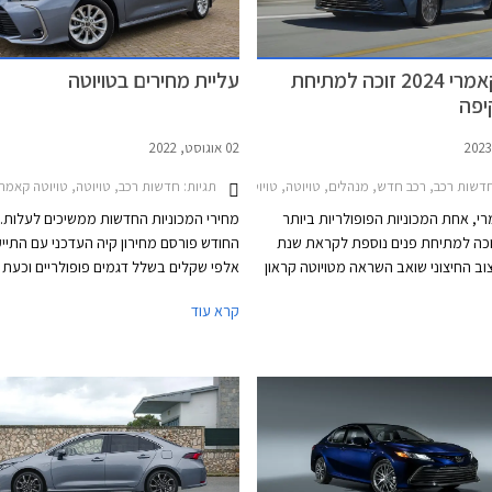
טויוטה קאמרי 2024 זוכה למתיחת
עליית מחירים בטויוטה
יפה
02 אוגוסט, 2022
ן רכב
תגיות:
דשות רכב, רכב חדש, מנהלים, טויוטה, טויוטה קאמרי הייבריד 2021-2024טויוטה קאמרי 2024-2026
חדשות רכב, טויוטה, טויוטה קאמרי הייבריד 2021-2024, טויוטה אייגו X 2022-2026, טויוטה יאריס קרוס 2021-2026, טויוטה קורולה סטיישן 2019-2023, טויוטה קורולה 2019-2023, טויוטה C-HR 2019-2023, טויוטה ראב 4 2019-2026, טויוטה פרואייס מדיום 2017-2024, טויוטה פרואייס ארוך 2017-2024, טויוטה
רי, אחת המכוניות הפופולריות ביותר
מחירי המכוניות החדשות ממשיכים לעלות.
וכה למתיחת פנים נוספת לקראת שנת
החודש פורסם מחירון קיה העדכני עם התייק
העיצוב החיצוני שואב השראה מטויוטה קראון
אלפי שקלים בשלל דגמים פופולריים וכעת 
צאה אטרקטיבית ומלוטשת יותר.
תורה של טויוטה להעלות מחירים. נזכיר כי
קרא עוד
ם לחלוטין, ביניהם גריל דק, והפגוש
השנה פרסמה טויוטה מחירון עדכני עם התיי
יותר עם אופציה לפגוש בסגנון ספורטיבי.
של אלפי שקלים והעדכ
ות תאורה צרות ודלת תא מטען שונה
אחריו יחד עם הודעה של היצרנית על פיה 
רכב מראה שרירי ורחב יותר. מהצד לא
עיכובים בשרשרת האספקה חלו שינויים בתכ
יים מלבד חישוקים חדשים.
הייצור ביניהם הפחתת מכסות ייצור, מה שצ
להאריך עוד יותר את זמני ההמתנה לרכבים
שיווקה של טויוטה יאריס הופסק לפני מספר
בעוד דגמים נוספים לא יסופקו ללקוחות עד