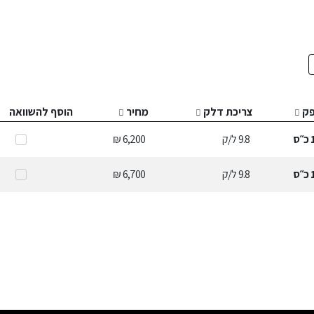
ק
צריכת דלק
מחיר
הוסף להשוואה
כ״ס
9.8
ל/ק
6,200 ₪
כ״ס
9.8
ל/ק
6,700 ₪