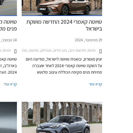
טויוטה קאמרי 2024 החדשה מושקת
בישראל
פנים מק
29 ספטמבר, 2024
14 נובמבר, 2023
תגיות:
תגיות:
חדשות רכב, רכב חדש, מנהלים, טויוטה, טויוטה קאמרי הייבריד 2021-2024, טויוטה קאמרי 2024-2026מחירו
ח
יוניון מוטורס, יבואנית טויוטה לישראל, מודיעה היום
טויוטה קאמ
על השקת טויוטה קאמרי 2024 לאחר שעברה
בארה"ב, ז
מתיחת פנים מקיפה הכוללת עיצוב מלוטש
2024. 
בהשראת טויוטה קראון, יחידת הנעה היברידית
החדשה והתו
קרא עוד
קרא עוד
משופרת ותוספת מערכות בטיחות אקטיביות
הפנסים חדשי
מתקדמות. טויוטה קאמרי העדכנית תשווק בשתי
בעיצוב נקי 
רמות אבזור במחיר התחלתי של 209,990 ₪ כדי
מאחור יחיד
להתחרות בעיקר ביונדאי סונטה הייבריד אך גם
המעניקות ל
בשאר הדגמים בסגמנט רכבי המנהלים אשר אליו
נרשמו שינו
הצטרפו לאחרונה מספר דגמים חשמליים במחירים
דומים. הרכב יוצג באולמות התצוגה החל מתאריך
15.10.2024.