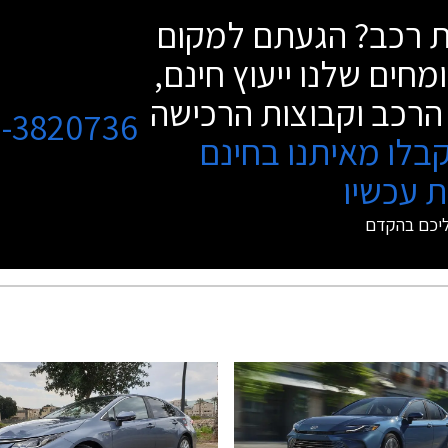
שת רכב? הגעתם למקום
מחים שלנו ייעוץ חינם,
הרכב וקבוצות הרכישה
3-3820736
בלו מאיתנו בחינם
 עכשיו
ליכם בהקדם