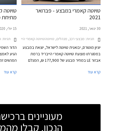
טויוטה קאמרי במבצע - פברואר
2021
מתיחת פ
30 ינואר, 2021
15 יולי, 2020
תגיות:
מבצעי רכב, מנהלים, טויוטהטויוטה קאמרי הייבריד 2018-2021
תגיות:
ח
יוניון מוטורס, יבואנית טויוטה לישראל, יוצאת במבצע
הדור השמינ
במסגרתו מוצעת טויוטה קאמרי הייבריד ברמת
הגיע לאמצע
אבזור LE במחיר מבצע של 177,900 ₪, המגלם
המהווים זמ
הנחה של 7,000 ₪ ממחיר המחירון. כמו כן תוצע
הכוללת עדכו
קרא עוד
קרא עוד
לרוכשים במסגרת המבצע עסקת מימון הכוללת
מקדמה בסך 89,000 ₪, 36 תשלומים בסך 799 ₪,
מדו
ותשלום בסך 72,480 ₪ בסוף התקופה. תוכנית
מולטימדיה 
המימון מחושבת לפי ריבית פריים פלוס 0.5%.
מעוניינים ברכי
הנכון. קבלו מהמו