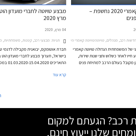
טויוטה קאמרי 2020 נחשפת –
מבצע טויוטה לחברי מועדון הוט 
נים
מרץ 2020
04 מרץ, 2020
דשות רכב, מנהלים, טויוטהטויוטה קאמרי הייבריד 2018-2021
תגיות:
מבצעי רכב, קטנות, משפחתיות, מנהלים, פנאי שטח, טויוטה, טויוטה קא
י של המשפחתית הגדולה טויוטה קאמרי
חברת אוטומקס, יבואנית מקבילה לדגמי טו
 חייו לאחר כשלוש וחצי שנות שירות,
בישראל, תערוך מבצע לחברי מועדון הוט בי
ן מקובל בעולם הרכב למתיחת פנים
התאריכים -15.04.2020
נים טכנולוגיים ועיצוביים. טויוטה קאמרי
תציע הנחות על מגוון דגמי טויוטה, אפשרו
קרא עוד
2020 מתחדשת בחבילת מערכות הבטיחות TSS
בסך 15,000 ₪ בכרטיס האשראי של המועד
ר 2.5, בליטושי עיצוב קלים, ובמערכת
35% הנחה על רכישת אביזרים בהתקנה מ
עדכנית.
המבצע יתקיים ב- 6 אולמות התצוגה 
ה
הפרושים ברחבי הארץ.
שת רכב? הגעתם למקום
מחים שלנו ייעוץ חינם,